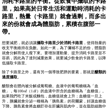
消耗卡路里的平衡。從飲食中攝取的卡路
里，如果高於日常生活和運動時消耗的卡
路里，熱量（卡路里）就會過剩，而多出
來的份就會成為體脂肪，累積在腹部一
帶。
想要減肥，就必須讓
攝取卡路里少於消耗卡路里
，使得熱量的
收支平衡維持在負數。如此一來，為了彌補不足的份，體脂肪
就會分解而使人瘦下來。要增加運動量、提升消耗卡路里並不
容易，因此為了達到減重效果，就要減少飲食的卡路里，以降
低攝取卡路里。
除了卡路里之外，還有另一個導致肥胖的要素，那就是
醣類的
過度攝取
。
醣類會在體內被分解成葡萄糖。血液中的葡萄糖稱為「血
糖」，每100㎖（1㎗）的血液中所含的血糖稱為「血糖值」。
如果我們吃了米飯或麵包，血糖值就會上升；血糖值一旦上
升，胰臟就會分泌一種稱為「胰島素」的荷爾蒙，好讓血糖值
下降。胰島素會將血糖貯存在肝臟與肌肉中，並在脂肪細胞中