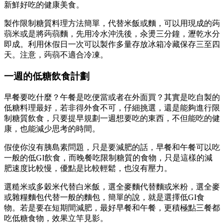
新鮮好吃的健康美食。
製作限制糖質料理方法簡單，代替米飯或麵，可以用現成的蒟
蒻米或是將蒟蒻麵，先用冷水沖洗後，汆燙三分鐘，瀝乾水分
即成。利用休假日一次可以製作多量存放冰箱冷藏保存三至四
天。注意，蒟蒻不適合冷凍。
一週的低糖飲食計劃
早餐要吃什麼？午餐是吃便當或者在外面買？其實是吃自製的
低糖料理最好，若非得外食不可，仔細挑選，還是能夠進行限
制糖質飲食，只要提早規劃一週想要吃的東西，不但能吃的健
康，也能減少思考的時間。
假使你沒有胰島素問題，只是要減肥的話，早餐和午餐可以吃
一般的低GI飲食，而晚餐吃限制糖質的食物，只是這樣的減
肥速度比較慢，優點是比較輕鬆，也沒有壓力。
選糙米或多穀米代替白米飯，選全麥麵代替麵或米粉，選全麥
或雜糧麵包代替一般的麵包，簡單的說，就是選擇低GI食
物。若是要在短期間減肥，最好早餐和午餐，更積極點三餐都
吃低糖食物，效果立竿見影。