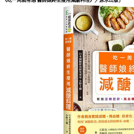
《吃一周就有感 醫師娘終生瘦用減醣料理》／原水出版）