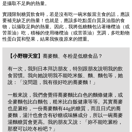
是攝取不足夠的熱量。
實踐限制糖質飲食時，若是沒有吃一碗米飯當主食的話，應該
要補充缺乏的熱量！也就是，應該多吃點蛋白質及油脂的食
物，以攝取足夠的熱量。因此，我將低糖麵包沾著橄欖油（或
苦茶油）吃，積極的使用橄欖油（或苦茶油）烹調，多吃動物
性蛋白質和堅果，結果我恢復原來的體重。
【小野聊天室】
蕎麥麵、冬粉是低糖食品？
有一次，我到日本拜訪朋友，特別跟朋友說明我的飲
食習慣。我向她說明我不能吃米飯、麵、麵包等，她
說：「沒問題，我有很好吃的蕎麥麵！」
一般來說，我們會覺得蕎麥麵比白色的麵條健康，或
全麥麵包比白麵包，糙米比白飯健康等等。其實蕎麥
也是澱粉，一份蕎麥麵有44g的糖質，而且日式的蕎
麥麵，湯汁也會含有砂糖或味醂成分，所以一碗蕎麥
湯麵糖質會更高。我的朋友又說：「妳不能吃澱粉，
那麼可以吃冬粉吧？」