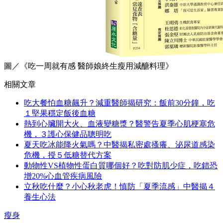
圖／《吃一周就有感 醫師娘終生瘦用減醣料理》
相關文章
吃大餐怕血糖飆升？減重醫師揭研究：飯前30分鐘，吃
１堅果穩定飯後血糖
熱到心臟開大火、血液變糖漿？醫警告夏季心肌梗塞危
機，３護心保健品聰明吃
夏天吃冰能降火氣嗎？中醫揭私密處搔癢、泌尿道感染
危機，授５低糖替代方案
動物性VS植物性蛋白質哪個好？吃對防肌少症，吃錯恐
增20%心血管疾病風險
立秋吃什麼？小心秋老虎！慎防「夏季流感」中醫揭４
養生心法
瘦身