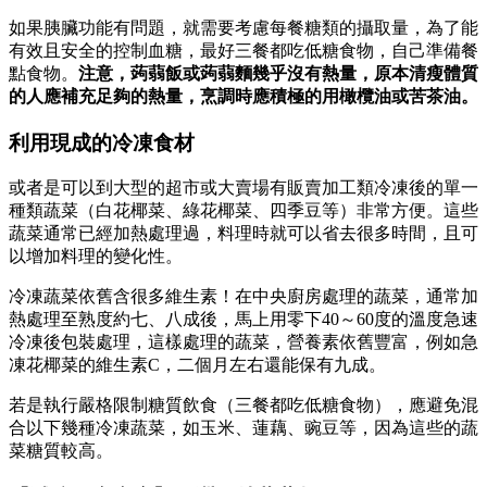
如果胰臟功能有問題，就需要考慮每餐糖類的攝取量，為了能
有效且安全的控制血糖，最好三餐都吃低糖食物，自己準備餐
點食物。
注意，蒟蒻飯或蒟蒻麵幾乎沒有熱量，原本清瘦體質
的人應補充足夠的熱量，烹調時應積極的用橄欖油或苦茶油。
利用現成的冷凍食材
或者是可以到大型的超市或大賣場有販賣加工類冷凍後的單一
種類蔬菜（白花椰菜、綠花椰菜、四季豆等）非常方便。這些
蔬菜通常已經加熱處理過，料理時就可以省去很多時間，且可
以增加料理的變化性。
冷凍蔬菜依舊含很多維生素！在中央廚房處理的蔬菜，通常加
熱處理至熟度約七、八成後，馬上用零下40～60度的溫度急速
冷凍後包裝處理，這樣處理的蔬菜，營養素依舊豐富，例如急
凍花椰菜的維生素C，二個月左右還能保有九成。
若是執行嚴格限制糖質飲食（三餐都吃低糖食物），應避免混
合以下幾種冷凍蔬菜，如玉米、蓮藕、豌豆等，因為這些的蔬
菜糖質較高。