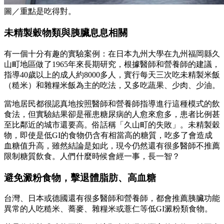
圖／重點是吃得對。
未精製穀物類與胰臟息息相關
有一個十分有趣的實驗案例：在日本九州大學在九州福岡縣久
山町地區做了1965年來長期研究，根據醫師和營養師的建議，
指導40歲以上的成人約8000多人，實行每天三次吃未精製米飯
（糙米）和雜糧米飯為主的吃法，又多吃蔬果、少肉、少油。
當地居民都很認真地按照醫師和營養師指導進行這種模式的飲
食法，但實驗結果卻是罹患糖尿病的人愈來愈多，患者比例甚
至比鄰近的城市還要高。俗話稱「久山町的失敗」。未精製穀
物，即使是低GI的食物仍含有相當高的糖質，吃多了會造成
血糖值升高，雖然結論是如此，現今仍然還有很多醫師不推薦
限制糖質飲食。人們什麼時候會經一事，長一智？
避免澱粉食物，擊退體脂肪、高血糖
台灣、日本或德國還有很多醫師和營養師，都會推薦胰臟功能
異常的人吃糙米、蕎麥、雜糧米或薏仁等低GI澱粉類食物。