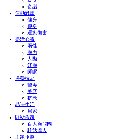
食安
食譜
運動減重
健身
瘦身
運動傷害
樂活心靈
兩性
壓力
人際
紓壓
睡眠
保養抗老
醫美
美容
抗老
品味生活
居家
駐站作家
百大顧問團
駐站達人
主題企劃