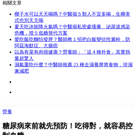
相關文章
椰子水可以天天喝嗎？中醫揭５類人不宜多喝，生椰美
式也別天天喝
夏天吃冰能降火氣嗎？中醫揭私密處搔癢、泌尿道感染
危機，授５低糖替代方案
愛吃飯吃麵怕發胖？醫師教１招把白飯變抗性澱粉，防
阿茲海默症、大腸癌
以為有菜有肉很健康？營養師：「這４種外食」其實熱
量超驚人
濕氣重吃什麼？中醫師推薦 23 種去濕養脾胃食物，排濕
兼減肥
營養
糖尿病來前就先預防！吃得對，就容易控