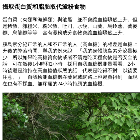
攝取蛋白質和脂肪取代澱粉食物
蛋白質（肉類和海鮮類）與油脂，並不會讓血糖驟然上升。但
是稀飯、雜糧米、糙米飯、吐司、水餃、山藥、馬鈴薯、蕎麥
麵、烏龍麵等等，含有澱粉成分食物會讓血糖驟然上升。
胰島素分泌正常的人和不正常的人（高血糖）的相差是血糖上
升後的降落時間。舉我的例來說：「我的身體胰島素分泌量極
少，所以如果吃高糖質食物或者不清楚吃某種食物是否安全的
話，可在飯後1小時和2小時，採用自我血糖機測量看看。2小
時後還是維持在高血糖值狀態的話，代表是吃得不對，以後要
注意。」，自我檢測血糖機在藥局或網路上容易買得到，而現
在也有不採血、無疼痛的24小時持續的血糖機。