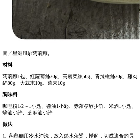
圖／星洲風炒蒟蒻麵。
材料
蒟蒻麵1包、紅蘿蔔絲30g、高麗菜絲50g、青辣椒絲30g、雞肉
絲80g、大蒜末10g、薑末10g
調味料
咖哩粉1/2～1小匙、醬油1小匙、赤藻糖醇少許、米酒1小匙、
蠔油少許、芝麻油少許
做法
1. 蒟蒻麵用冷水沖洗，放入熱水汆燙，撈起，切成適合的長