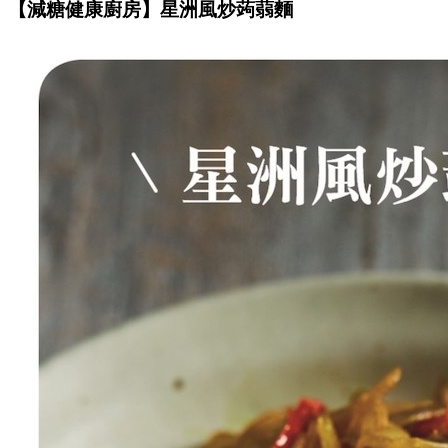
【減糖健康廚房】星洲風炒蒟蒻麵