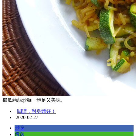
櫛瓜蒟蒻炒麵，飽足又美味。
閱讀，對身體好！
2020-02-27
分享
傳送