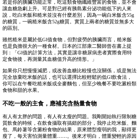
若是你的胰臟功能正常，吃這類食物纖維豐富的食物，並不會
讓血糖急劇上升。可是對已經有胰島素分泌功能低下的人來
說，吃白米飯和糙米並沒有什麼差別，因為一碗白米飯含55g
的糖質，一碗糙米飯含52g糖質。實質上兩者的糖質並無多大
的區別。
雖然糙米是屬於低GI值食物，但對疲勞的胰臟而言，糙米飯
也是負擔很大的一種食材。日本的江部康二醫師曾在書上提
到：「GI值的計算方法，其實是讓非糖尿病患者實際食用特
定食物後，再測量其血糖值升高的情形。」
如果你只想慢慢減肥，或改善血糖比較慢也沒關係，或是無法
完全放棄吃米飯的話，也可以選擇比較輕鬆的低GI飲食法，
你可以在午餐吃糙米飯或全麥麵包，但至少晚餐不要吃澱粉類
食物和甜的水果。
不吃一般的主食，應補充含熱量食物
有人有太胖的問題，有人有太瘦的問題。我剛開始執行限制糖
質飲食的時候，在飲食攝取有搞錯的部分，我停止吃米飯、麵
包、馬鈴薯等含澱粉食物的結果，原來體型瘦弱的我，顯得更
瘦了，每天害怕測量體重……。後來才明白，體重變輕的原因