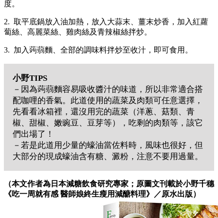
度。
2. 取平底鍋放入油加熱，放入大蒜末、薑末炒香，加入紅蘿
蔔絲、高麗菜絲、雞肉絲及青辣椒絲拌炒。
3. 加入蒟蒻麵、全部的調味料拌炒至收汁，即可食用。
小野TIPS
－因為蒟蒻麵容易吸收醬汁的味道，所以非常適合搭
配咖哩的香氣。此道使用的蔬菜及肉類可任意選擇，
先看看冰箱裡，還沒用完的蔬菜（洋蔥、菇類、青
椒、甜椒、嫩豌豆、豆芽等），吃剩的肉類等，該它
們出場了！
－若是此道用少量的蠔油當佐料時，風味也很好，但
大部分的現成蠔油含有糖、澱粉，注意不要用過量。
（本文作者為日本減糖飲食研究專家；原圖文刊載於小野千穗
《吃一周就有感 醫師娘終生瘦用減醣料理》／原水出版）