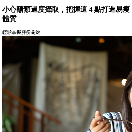
小心醣類過度攝取，把握這 4 點打造易瘦
體質
輕鬆掌握胖瘦關鍵