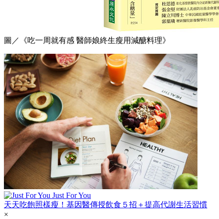
圖／《吃一周就有感 醫師娘終生瘦用減醣料理》
Just For You
天天吃飽照樣瘦！基因醫傳授飲食５招＋提高代謝生活習慣
×