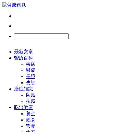
最新文章
醫療百科
疾病
醫療
長照
失智
癌症知識
防癌
抗癌
吃出健康
養生
飲食
營養