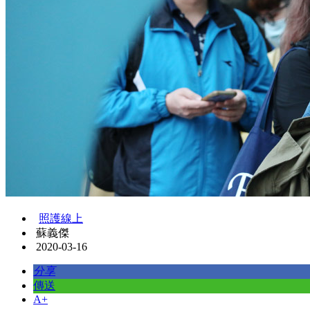
照護線上
蘇義傑
2020-03-16
分享
傳送
A+