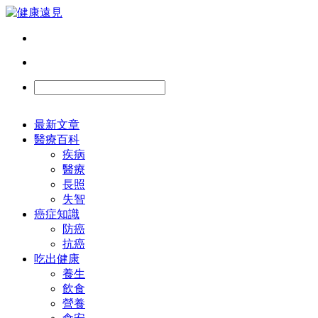
最新文章
醫療百科
疾病
醫療
長照
失智
癌症知識
防癌
抗癌
吃出健康
養生
飲食
營養