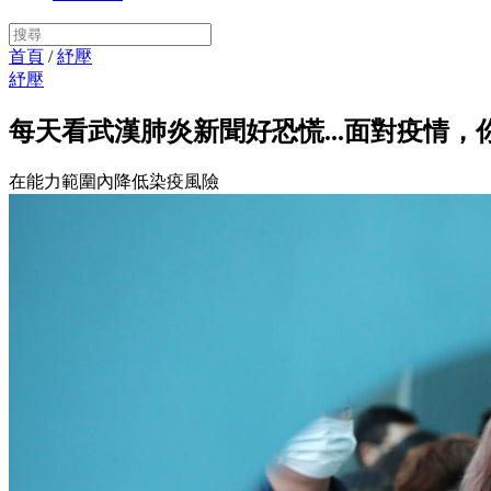
首頁
/
紓壓
紓壓
每天看武漢肺炎新聞好恐慌...面對疫情，
在能力範圍內降低染疫風險