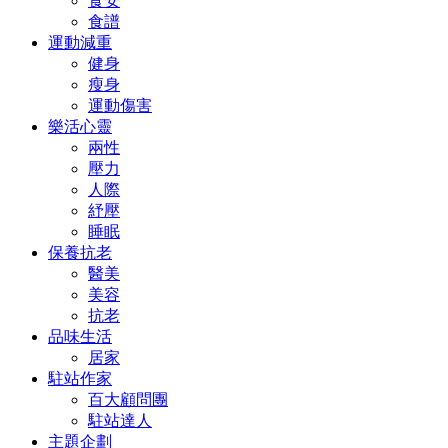
食安
食譜
運動減重
健身
瘦身
運動傷害
樂活心靈
兩性
壓力
人際
紓壓
睡眠
保養抗老
醫美
美容
抗老
品味生活
居家
駐站作家
百大顧問團
駐站達人
主題企劃