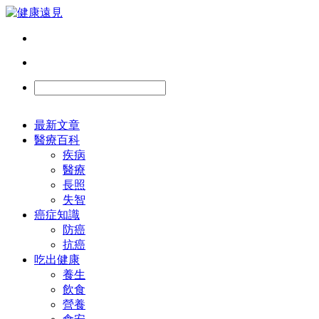
最新文章
醫療百科
疾病
醫療
長照
失智
癌症知識
防癌
抗癌
吃出健康
養生
飲食
營養