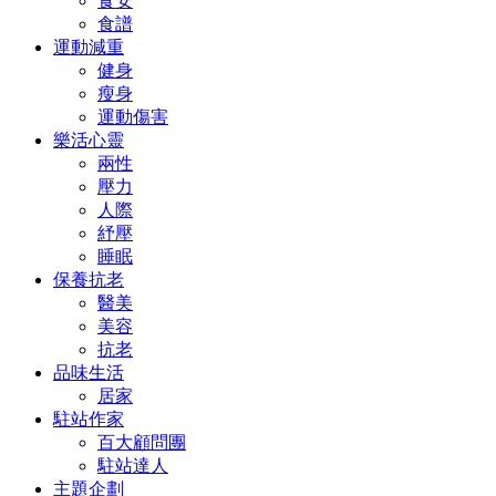
食安
食譜
運動減重
健身
瘦身
運動傷害
樂活心靈
兩性
壓力
人際
紓壓
睡眠
保養抗老
醫美
美容
抗老
品味生活
居家
駐站作家
百大顧問團
駐站達人
主題企劃