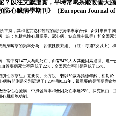
呢？以往文獻證實，平時常喝茶能改善大腦
刊》（European Journal of Pre
）博士所主持，其和北京協和醫院的流行病學專家合作，針對來自中國
病（註：包括急性心肌梗塞、冠心病、缺血性中風等）和全因死
依自身喝茶的頻率分為「習慣性飲茶組」（註：每週3次以上）和
病，當中有1477人為此死亡，而有5479人因其他因素過世。
血管疾病死亡率降低了22%，全因死亡率則是降低了15%。
習慣性飲茶組」還要長。比方說，若以50歲為指標年齡，相對於
時間則是分別延遲了1.23年和0.32年，最重要的是預期壽命增加
低致命性心臟病、中風發病率和全因死亡率達25%。探究原由，
和心肌細胞功能。