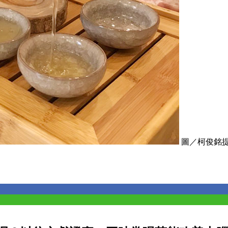
圖／柯俊銘