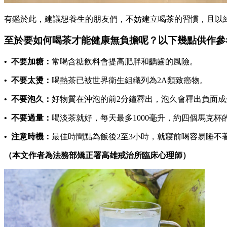
有鑑於此，建議想養生的朋友們，不妨建立喝茶的習慣，且以
至於要如何喝茶才能健康無負擔呢？以下幾點供作參
• 不要加糖：
常喝含糖飲料會提高肥胖和齲齒的風險。
• 不要太燙：
喝熱茶已被世界衛生組織列為2A類致癌物。
• 不要泡久：
好物質在沖泡的前2分鐘釋出，泡久會釋出負面成
• 不要過量：
喝淡茶就好，每天最多1000毫升，約四個馬克杯
• 注意時機：
最佳時間點為飯後2至3小時，就寢前喝容易睡不
（本文作者為法務部矯正署高雄戒治所臨床心理師）