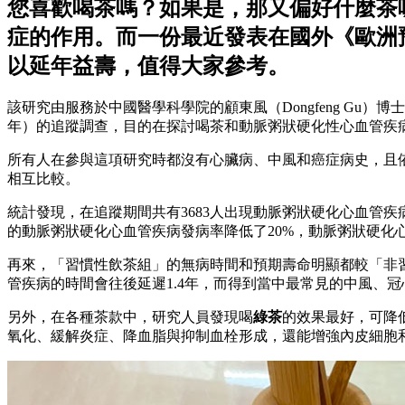
您喜歡喝茶嗎？如果是，那又偏好什麼茶
症的作用。而一份最近發表在國外《歐洲預防心臟病學期
以延年益壽，值得大家參考。
該研究由服務於中國醫學科學院的顧東風（Dongfeng Gu
年）的追蹤調查，目的在探討喝茶和動脈粥狀硬化性心血管疾
所有人在參與這項研究時都沒有心臟病、中風和癌症病史，且
相互比較。
統計發現，在追蹤期間共有3683人出現動脈粥狀硬化心血管疾
的動脈粥狀硬化心血管疾病發病率降低了20%，動脈粥狀硬化心
再來，「習慣性飲茶組」的無病時間和預期壽命明顯都較「非
管疾病的時間會往後延遲1.4年，而得到當中最常見的中風、冠心病
另外，在各種茶款中，研究人員發現喝
綠茶
的效果最好，可降
氧化、緩解炎症、降血脂與抑制血栓形成，還能增強內皮細胞