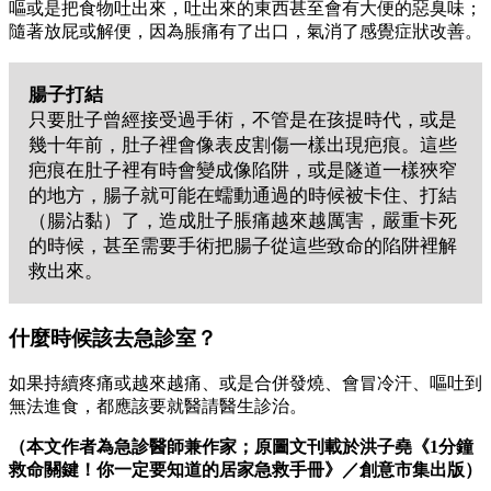
嘔或是把食物吐出來，吐出來的東西甚至會有大便的惡臭味；
隨著放屁或解便，因為脹痛有了出口，氣消了感覺症狀改善。
腸子打結
只要肚子曾經接受過手術，不管是在孩提時代，或是
幾十年前，肚子裡會像表皮割傷一樣出現疤痕。這些
疤痕在肚子裡有時會變成像陷阱，或是隧道一樣狹窄
的地方，腸子就可能在蠕動通過的時候被卡住、打結
（腸沾黏）了，造成肚子脹痛越來越厲害，嚴重卡死
的時候，甚至需要手術把腸子從這些致命的陷阱裡解
救出來。
什麼時候該去急診室？
如果持續疼痛或越來越痛、或是合併發燒、會冒冷汗、嘔吐到
無法進食，都應該要就醫請醫生診治。
（本文作者為急診醫師兼作家；原圖文刊載於洪子堯《1分鐘
救命關鍵！你一定要知道的居家急救手冊》／創意市集出版）