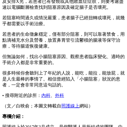
及安排X光，若患者已有發燒或其他敗血症症狀，則要考慮盡
速以電腦斷層檢查找到阻塞原因及確定腸子是否壞死。
若阻塞時間過久或情況嚴重，患者腸子已經扭轉或壞死，就幾
乎都需要以手術治療。
若患者的生命徵象穩定，僅有部分阻塞，則可以靠著禁食，用
點滴補充水分及營養，放置鼻胃管引流鬱積的腸液等保守治
療，等待腸道恢復健康。
但無論如何，找出小腸阻塞原因、觀察患者臨床變化、適時的
手術介入都是非常重要的。
很多時候你會聽到上了年紀的人說，能吃，能拉，能放屁，就
是人生最棒的事情了。相信曾經陷入「小腸阻塞」狀況的患
者，一定會非常同意這句話的。
• 搜尋附近的診所：
內科
、
外科
（文／白映俞；本圖文轉載自
照護線上
網站）
專欄介紹：
照護線上於2017年3月成立，是個醫護人員所組成的團隊，由