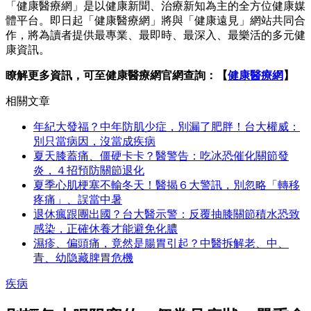
「健康醫療網」是以健康新聞、治療新知為主的全方位健康媒
體平台。即日起「健康醫療網」將與「健康遠見」網站共同合
作，將為讀者提供最專業、最即時、最深入、最樂活的多元健
康資訊。
瞭解更多資訊，可至健康醫療網官網查詢：【
健康醫療網
】
相關文章
年紀大發福？中年防肌少症，別漏了肥胖！台大權威：
別只當病因，沒當成疾病
夏天膝蓋痛、僵硬卡卡？醫警告：吃冰恐催化關節發
炎，４招預防關節退化
夏季心肌梗塞不輸冬天！醫揭６大警訊，別忽略「轉移
疼痛」、誤當中暑
退休瘋跟團出國？台大醫示警：反覆抽膝關節積水恐致
感染，正確休養才能避免化膿
濕疹、偏頭痛，竟然是腸胃引起？中醫拆解老、中、
青、幼隐藏脾胃危機
疾病