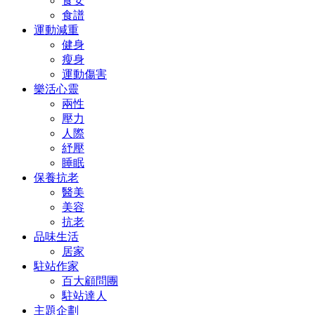
食安
食譜
運動減重
健身
瘦身
運動傷害
樂活心靈
兩性
壓力
人際
紓壓
睡眠
保養抗老
醫美
美容
抗老
品味生活
居家
駐站作家
百大顧問團
駐站達人
主題企劃