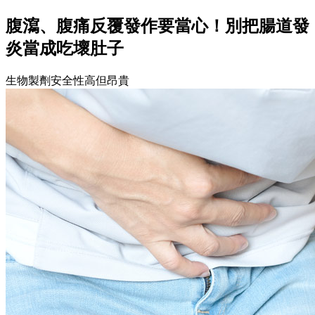
腹瀉、腹痛反覆發作要當心！別把腸道發
炎當成吃壞肚子
生物製劑安全性高但昂貴