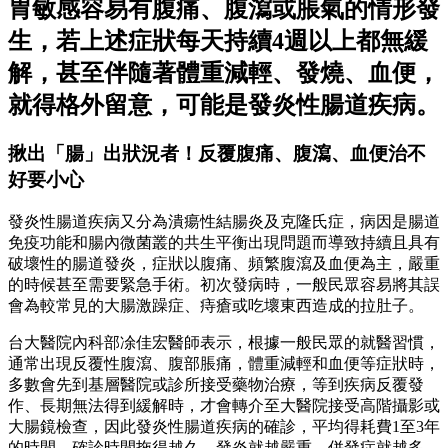
胃敏感容易有腹痛、腹瀉或脹氣的情形發
生，若上述症狀每天持續4週以上都無緩
解，甚至伴隨著體重減輕、發燒、血便，
就得格外留意，可能是發炎性腸道疾病。
揪出「腸」出狀況者！反覆腹痛、腹瀉、血便治不
好要小心
發炎性腸道疾病又分為潰瘍性結腸炎及克隆氏症，病因是腸道
免疫功能和腸內微菌叢的共生平衡出現問題而導致持續且具有
破壞性的腸道發炎，症狀以腹痛、頻繁腹瀉及血便為主，嚴重
的時候甚至需要緊急手術。初次發病時，一般民眾容易將其誤
會為較常見的大腸激躁症、痔瘡或吃壞東西造成的拉肚子。
台大醫院內科部凃佳宏醫師表示，根據一般民眾的就醫習慣，
通常出現反覆性腹瀉、腹部脹痛，體重減輕和血便等症狀時，
多數會先到基層醫院或診所接受藥物治療，等到疾病反覆發
作、長期無法得到緩解時，才會轉介至大醫院接受高階攝影或
大腸鏡檢查，因此發炎性腸道疾病的確診，平均得耗費1至3年
的時間。確診時間拖得越久，發炎就越嚴重，併發症就越多，