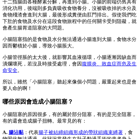
十二指腸由各種酵素分解，再進到小腸。小腸的前端仍舊具有
消化功用，後端則多負責吸收食物養分，沒被吸收掉的水分及
食物殘渣會進到大腸，最後形成糞便由肛門排出。假使我們吃
下肚的食物及水分在這段食物旅程中的任何關卡受到阻礙，就
會產生腸胃道阻塞的大問題。
小腸阻塞指的是食物及水分無法通過小腸進到大腸，食物水分
因而鬱積於小腸，導致小腸脹大。
小腸管徑脹的太大後，就影響其血液循環，小腸逐漸因缺血而
潰爛壞死，若沒及時接受處理，會因
腹膜炎、敗血症而危及生
命安全
。
所以，雖然「小腸阻塞」聽起來像個小問題，嚴重起來也是會
要人命的啊！
哪些原因會造成小腸阻塞？
小腸阻塞的原因很多，有的屬於部分阻塞，有的是完全阻塞，
有的還會造成腸子扭轉。最常見的有：
A.
腸沾黏
：代表
腸子被結締組織形成的帶狀組織束縛著
，食
物因此無法通過。此狀況常發生在肚子動過手術的患者身上，