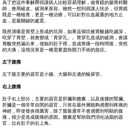
為了把這件事解釋得讓病人比較容易理解，做胃鏡的腸胃科醫
師，會用破皮、破洞來形容。雖然一想到就讓人怯步，但胃鏡
既是一種檢查，更是一種治療，可以針對出血嚴重的地方止
血，是最關鍵的處置。
既然潰瘍是胃壁上形成的坑洞，如果這個坑被胃酸越吃越深，
吃穿了胃壁，就會變成「胃穿孔」。胃穿孔造成的破洞，會讓
胃酸突然漏出來，侵蝕到肚子裡，造成胃痛一段時間後，突然
的大痛，這情況算是一種需要盡快開刀手術的急症。
左下腹痛
左下腹主要的器官是小腸、大腸和左邊的輸尿管。
右上腹痛
肚子右上部分，主要的器官是肝臟和膽囊，以及後腰的腎臟。
肝臟是一個非常自閉的器官，只有在最外層能夠感覺到疼痛的
神經，即使發炎很厲害，除了腹脹通常不會感覺到明顯的腹
痛，很少是造成腹痛的原因。膽囊是幫助我們消化油脂的器
官，位在肚子的右上角。