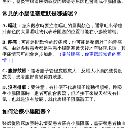
另外，發炎性腸道疾病或腹內膿瘍等原因也會造成小腸阻塞。
常見的小腸阻塞症狀是哪些呢？
A. 嘔吐
：臨床觀察時要注意嘔吐的量與顏色，通常吐出帶膽
汁顏色的大量嘔吐物代表著阻塞的位置可能在小腸較前端。
B. 疼痛
：可能是間歇性的絞痛感，也可能是整個肚子的悶痛
感。由於多數患者都是罹患小腸阻塞數天後才至醫院求診，其
疼痛情形可能會逐步加劇。
（關於腹痛，你更應該知道的事
情！）
C. 腹部鼓脹
：隨著腸子管徑愈脹愈大，及脹大小腸的總長度
愈長，患者腹部會變得愈鼓脹。
D. 沒有排氣
：要注意，有排便不代表腸子蠕動很順暢。剛發
生小腸阻塞時，患者可能會腹瀉，但若接下來幾天都沒有排
氣，也就是沒有放屁，就代表腸子阻塞罷工了。
如何治療小腸阻塞？
醫師從臨床診察時若懷疑患者罹有小腸阻塞，需要替患者抽血