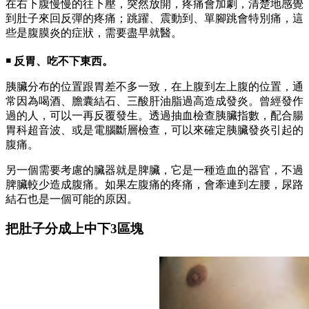
在右下腹慢慢的往下壓，突然放開，疼痛會加劇，清楚地感覺
到肚子來回反彈的疼痛；跳躍、震動到、單腳跳會特別痛，這
些是腹膜炎的症狀，需要盡早就醫。
￭ 反胃、吃不下東西。
胰臟分布的位置跟胃差不多一致，在上腹到左上腹的位置，通
常因為喝酒、膽囊結石、三酸肝油脂過高造成發炎。曾經發作
過的人，可以一再反覆發生。透過抽血檢查胰臟指數，配合腸
胃科超音波、或是電腦斷層檢查，可以來確定胰臟發炎引起的
腹痛。
另一個需要考慮的臟器就是脾臟，它是一種造血的器官，不過
脾臟較少造成腹痛。如果左腹痛的疼痛，會牽連到左腰，尿路
結石也是一個可能的原因。
把肚子分成上中下3區塊