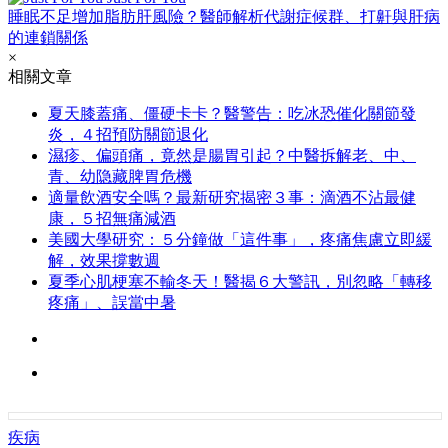
睡眠不足增加脂肪肝風險？醫師解析代謝症候群、打鼾與肝病
的連鎖關係
×
相關文章
夏天膝蓋痛、僵硬卡卡？醫警告：吃冰恐催化關節發
炎，４招預防關節退化
濕疹、偏頭痛，竟然是腸胃引起？中醫拆解老、中、
青、幼隐藏脾胃危機
適量飲酒安全嗎？最新研究揭密３事：滴酒不沾最健
康，５招無痛減酒
美國大學研究：５分鐘做「這件事」，疼痛焦慮立即緩
解，效果撐數週
夏季心肌梗塞不輸冬天！醫揭６大警訊，別忽略「轉移
疼痛」、誤當中暑
疾病