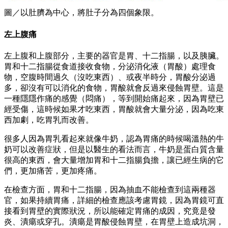
圖／以肚臍為中心，將肚子分為四個象限。
左上腹痛
左上腹和上腹部分，主要的器官是胃、十二指腸，以及胰臟。
胃和十二指腸從食道接收食物，分泌消化液（胃酸）處理食
物，空腹時間過久（沒吃東西）、或夜半時分，胃酸分泌過
多，卻沒有可以消化的食物，胃酸就會反過來侵蝕胃壁。這是
一種隱隱作痛的感覺（悶痛），等到開始痛起來，因為胃壁已
經受傷，這時候如果才吃東西，胃酸就會大量分泌，因為吃東
西加劇，吃胃乳而改善。
很多人因為胃乳看起來就像牛奶，認為胃痛的時候喝溫熱的牛
奶可以改善症狀，但是以醫生的看法而言，牛奶是蛋白質含量
很高的東西，會大量增加胃和十二指腸負擔，讓已經生病的它
們，更加痛苦，更加疼痛。
在檢查方面，胃和十二指腸，因為抽血不能檢查到這兩種器
官，如果持續胃痛，詳細的檢查應該考慮胃鏡，因為胃鏡可直
接看到胃壁的實際狀況，所以能確定胃痛的成因，究竟是發
炎、潰瘍或穿孔。潰瘍是胃酸侵蝕胃壁，在胃壁上造成坑洞，