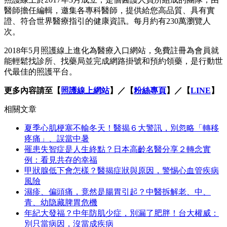
醫師擔任編輯，邀集各專科醫師，提供給您高品質、具有實
證、符合世界醫療指引的健康資訊。每月約有230萬瀏覽人
次。
2018年5月照護線上進化為醫療入口網站，免費註冊為會員就
能輕鬆找診所、找藥局並完成網路掛號和預約領藥，是行動世
代最佳的照護平台。
更多內容請至【
照護線上網站
】／【
粉絲專頁
】／【
LINE
】
相關文章
夏季心肌梗塞不輸冬天！醫揭６大警訊，別忽略「轉移
疼痛」、誤當中暑
罹患失智症是人生終點？日本高齡名醫分享２轉念實
例：看見共存的幸福
甲狀腺低下會怎樣？醫揭症狀與原因，警惕心血管疾病
風險
濕疹、偏頭痛，竟然是腸胃引起？中醫拆解老、中、
青、幼隐藏脾胃危機
年紀大發福？中年防肌少症，別漏了肥胖！台大權威：
別只當病因，沒當成疾病