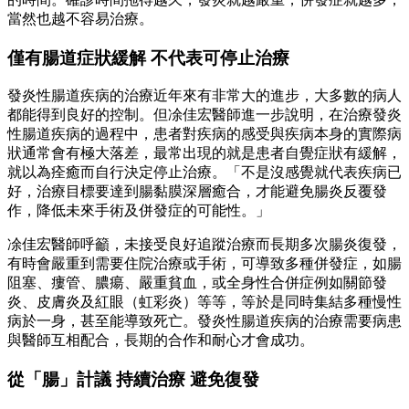
當然也越不容易治療。
僅有腸道症狀緩解 不代表可停止治療
發炎性腸道疾病的治療近年來有非常大的進步，大多數的病人
都能得到良好的控制。但凃佳宏醫師進一步說明，在治療發炎
性腸道疾病的過程中，患者對疾病的感受與疾病本身的實際病
狀通常會有極大落差，最常出現的就是患者自覺症狀有緩解，
就以為痊癒而自行決定停止治療。「不是沒感覺就代表疾病已
好，治療目標要達到腸黏膜深層癒合，才能避免腸炎反覆發
作，降低未來手術及併發症的可能性。」
凃佳宏醫師呼籲，未接受良好追蹤治療而長期多次腸炎復發，
有時會嚴重到需要住院治療或手術，可導致多種併發症，如腸
阻塞、瘻管、膿瘍、嚴重貧血，或全身性合併症例如關節發
炎、皮膚炎及紅眼（虹彩炎）等等，等於是同時集結多種慢性
病於一身，甚至能導致死亡。發炎性腸道疾病的治療需要病患
與醫師互相配合，長期的合作和耐心才會成功。
從「腸」計議 持續治療 避免復發