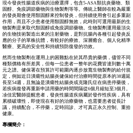
現今發炎性腸道疾病的治療選擇，包含5-ASA類抗炎藥物、類
固醇、免疫調節藥物與生物製劑等等。傳統上醫師在較為嚴重
的發炎期會使用類固醇來控制發炎，但持續使用會引起多重副
作用，而且不少患者使用類固醇無效，此時則可選用最新的生
物製劑是來取代類固醇或免疫調節藥物。生物製劑運用最頂尖
的生物技術製造出來的注射藥物，是對抗腸內各種引起發炎反
應的分子的單株抗體，有較好的療效、深層癒合、個人化精準
醫療、更高的安全性和持續預防復發的功效。
然而生物製劑在運用上的困難點在於其昂貴的藥價，儘管不同
種類價格有所差異，但每一位患者一整年的花費皆達到數十萬
元之譜。健保署在預算許可範圍內逐步放寬生物製劑的給付規
定，例如近日潰瘍性結腸炎健保給付治療時間從原本的38週延
長至54週，且無論是潰瘍性結腸炎或克隆氏症在病患停藥後，
若疾病復發再重新申請用藥的時間間隔從6個月縮短至3個月。
凃佳宏醫師提醒患者，發炎性腸道疾病屬於發作性疾病，具有
累積破壞性，即使現在有好的治療藥物，也需要患者從長計
議，持續配合，不停藥，定時回診、才可真正永久控制、重拾
健康。
專欄簡介：