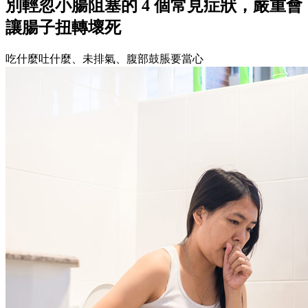
別輕忽小腸阻塞的 4 個常見症狀，嚴重會
讓腸子扭轉壞死
吃什麼吐什麼、未排氣、腹部鼓脹要當心