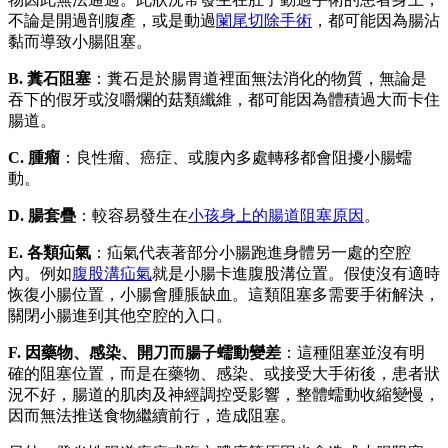
不論是開過剖腹產，或是動過
闌尾切除手術
，都可能因為腸沾
黏而導致小腸阻塞。
B. 糞石阻塞
：糞石是於腸胃道裡面無法消化的物質，無論是
吞下的假牙或沒嚼爛的菇類纖維，都可能因為體積過大而卡住
腸道。
C. 腫瘤
：良性瘤、癌症、或腹內多處轉移都會阻擾小腸蠕
動。
D. 腸套疊
：較容易發生在
小孩身上的腸道阻塞原因
。
E. 各類疝氣
：疝氣代表著部分小腸跑進身體另一處的空腔
內。例如
腹股溝疝氣
就是小腸卡進腹股溝位置。假使沒有適時
恢復小腸位置，小腸會腫脹缺血。這類阻塞多需要手術解決，
關閉小腸進到其他空腔的入口。
F. 因藥物、感染、開刀而腸子蠕動變差
：這種阻塞並沒有明
確的阻塞位置，而是在藥物、感染、或接受大手術後，患者狀
況不好，腸道的肌肉及神經調控受影響，整體蠕動收縮變慢，
因而無法推送食物繼續前行，造成阻塞。