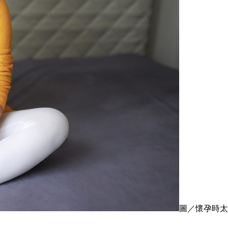
圖／懷孕時太胖太瘦