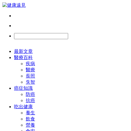
最新文章
醫療百科
疾病
醫療
長照
失智
癌症知識
防癌
抗癌
吃出健康
養生
飲食
營養