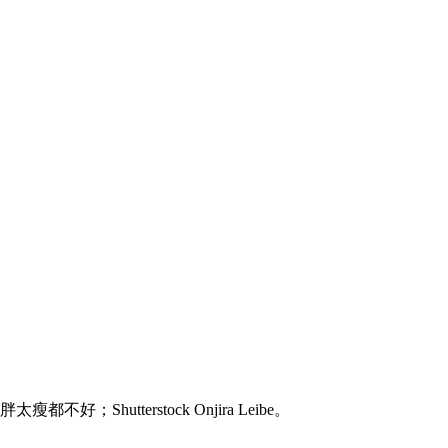
都不好；Shutterstock Onjira Leibe。