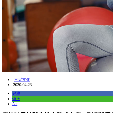
三采文化
2020-04-23
分享
傳送
A+