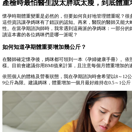
產檢時最怕醫生說太胖或太瘦，到底體重
懷孕時期體重變重是必然的，但要如何良好地管理體重呢？很
這些資訊讓孕媽咪有了錯誤的認知。再來，醫院的醫師又能大
性。在當孕期諮詢師時，我常遇到這兩派的孕媽咪：一部分的
讀這本書的各位媽咪們是哪一派呢？
如何知道孕期體重要增加幾公斤？
在醫師確定懷孕後，媽咪都可領到一本《孕婦健康手冊》。依照
樣。目前會建議你用BMI值來計算，且注意每個月體重增加的
依照個人的體格及營養狀態，我在孕期諮詢時會希望以8～12
9公斤為限。建議媽咪，體重增加一個月最好維持在0.5～1公