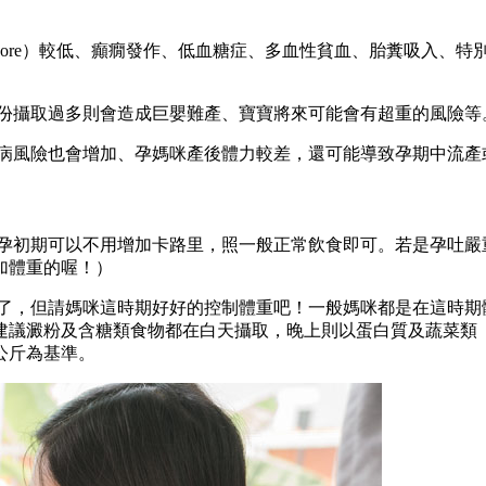
r Score）較低、癲癇發作、低血糖症、多血性貧血、胎糞吸入
份攝取過多則會造成巨嬰難產、寶寶將來可能會有超重的風險等
病風險也會增加、孕媽咪產後體力較差，還可能導致孕期中流產
咪孕初期可以不用增加卡路里，照一般正常飲食即可。若是孕吐
加體重的喔！）
了，但請媽咪這時期好好的控制體重吧！一般媽咪都是在這時期體
建議澱粉及含糖類食物都在白天攝取，晚上則以蛋白質及蔬菜類
公斤為基準。