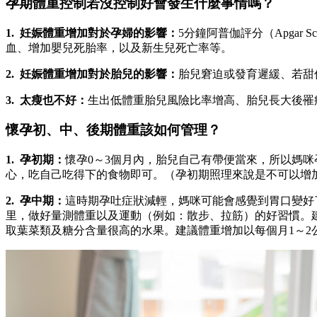
孕期體重控制若沒控制好會發生什麼事情嗎？
1. 妊娠體重增加對於孕婦的影響：
5分鐘阿普伽評分（Apga
血、增加嬰兒死胎率，以及新生兒死亡率等。
2. 妊娠體重增加對於胎兒的影響：
胎兒窘迫或發育遲緩、若甜
3. 太瘦也不好：
生出低體重胎兒風險比率增高、胎兒長大後罹
懷孕初、中、後期體重該如何管理？
1. 孕初期：
懷孕0～3個月內，胎兒自己有帶便當來，所以媽
心，吃自己吃得下的食物即可。（孕初期照理來說是不可以增
2. 孕中期：
這時期孕吐症狀減輕，媽咪可能會感覺到胃口變好
里，做好量測體重以及運動（例如：散步、拉筋）的好習慣。
取葉菜類及糖分含量很高的水果。建議體重增加以每個月1～2