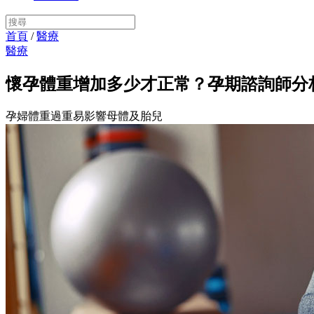
首頁
/
醫療
醫療
懷孕體重增加多少才正常？孕期諮詢師分
孕婦體重過重易影響母體及胎兒