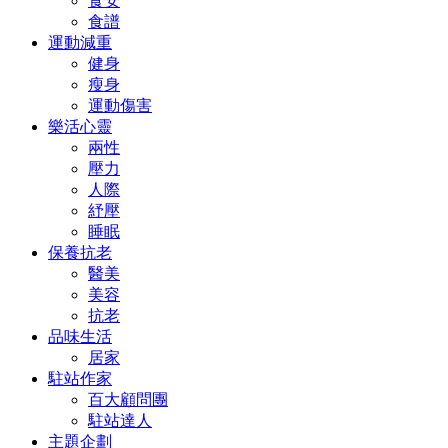
食安
食譜
運動減重
健身
瘦身
運動傷害
樂活心靈
兩性
壓力
人際
紓壓
睡眠
保養抗老
醫美
美容
抗老
品味生活
居家
駐站作家
百大顧問團
駐站達人
主題企劃