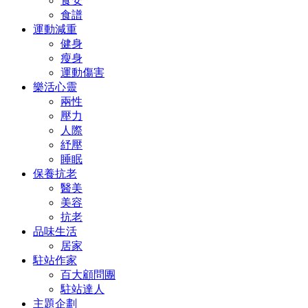
食安
食譜
運動減重
健身
瘦身
運動傷害
樂活心靈
兩性
壓力
人際
紓壓
睡眠
保養抗老
醫美
美容
抗老
品味生活
居家
駐站作家
百大顧問團
駐站達人
主題企劃