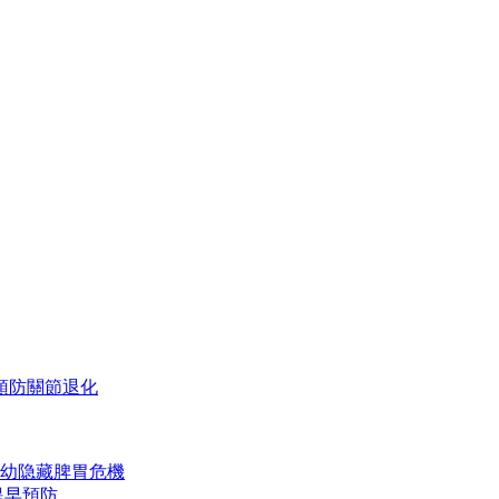
預防關節退化
幼隐藏脾胃危機
提早預防