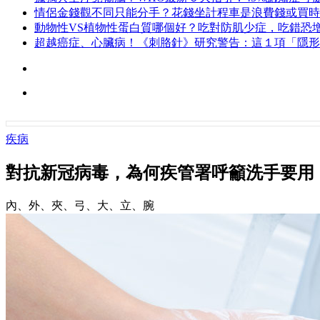
情侶金錢觀不同只能分手？花錢坐計程車是浪費錢或買時
動物性VS植物性蛋白質哪個好？吃對防肌少症，吃錯恐增
超越癌症、心臟病！《刺胳針》研究警告：這１項「隱形
疾病
對抗新冠病毒，為何疾管署呼籲洗手要用
內、外、夾、弓、大、立、腕