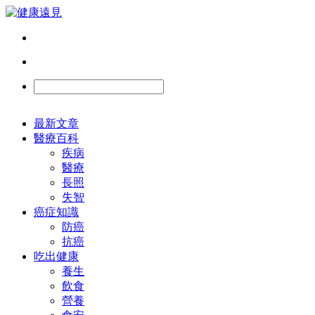
最新文章
醫療百科
疾病
醫療
長照
失智
癌症知識
防癌
抗癌
吃出健康
養生
飲食
營養