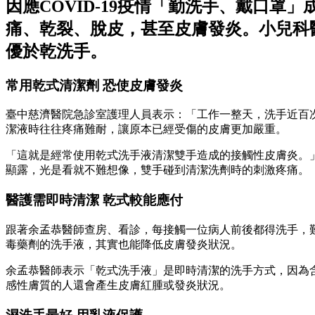
因應COVID-19疫情「勤洗手、戴口
痛、乾裂、脫皮，甚至皮膚發炎。小兒科
優於乾洗手。
常用乾式清潔劑 恐使皮膚發炎
臺中慈濟醫院急診室護理人員表示：「工作一整天，洗手近百
潔液時往往疼痛難耐，讓原本已經受傷的皮膚更加嚴重。
「這就是經常使用乾式洗手液清潔雙手造成的接觸性皮膚炎。
顯露，光是看就不難想像，雙手碰到清潔洗劑時的刺激疼痛。
醫護需即時清潔 乾式較能應付
跟著余孟恭醫師查房、看診，每接觸一位病人前後都得洗手，
毒藥劑的洗手液，其實也能降低皮膚發炎狀況。
余孟恭醫師表示「乾式洗手液」是即時清潔的洗手方式，因為
感性膚質的人還會產生皮膚紅腫或發炎狀況。