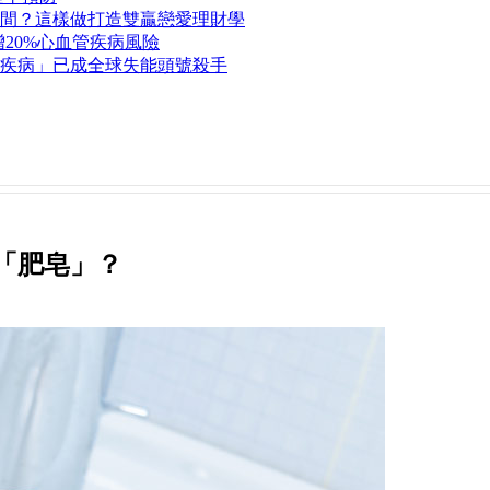
間？這樣做打造雙贏戀愛理財學
20%心血管疾病風險
疾病」已成全球失能頭號殺手
「肥皂」？