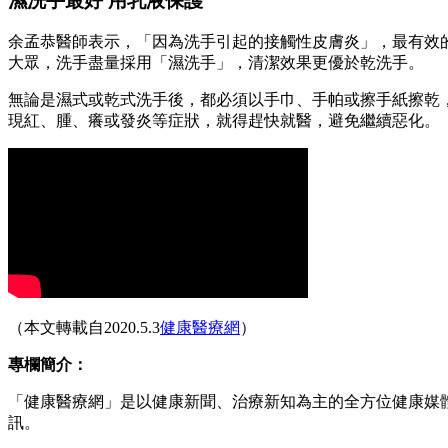
濕洗手最好 用乳液保護
余孟恭醫師表示，「因為洗手引起的接觸性皮膚炎」，最有效
大眾，洗手盡量採用「濕洗手」，清潔效果更優於乾洗手。
無論是濕式或乾式洗手後，都必須以手巾、手帕或擦手紙擦乾
現紅、腫、癢或發炎等症狀，就得趕快就醫，避免繼續惡化。
（本文轉載自2020.5.3
健康醫療網
）
專欄簡介：
「健康醫療網」是以健康新聞、治療新知為主的全方位健康媒
訊。