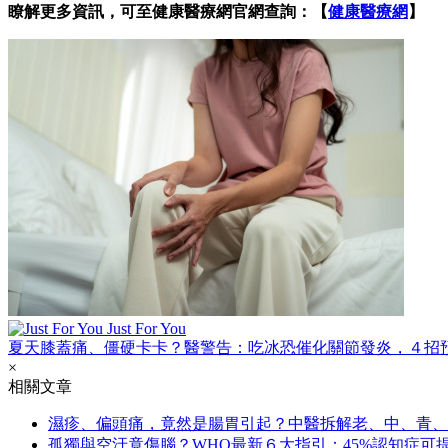
瞭解更多資訊，可至健康醫療網官網查詢：【
健康醫療網
】
Just For You
夏天膝蓋痛、僵硬卡卡？醫警告：吃冰恐催化關節發炎，４招
×
相關文章
濕疹、偏頭痛，竟然是腸胃引起？中醫拆解老、中、青、
孤獨與空汙竟傷腦？WHO最新６大指引：45%認知症可