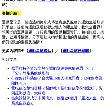
站）
專欄介紹：
運動星球是一個透過網路形式傳達資訊及服務的運動生活類資
訊平台。提倡將運動及運動觀念融入休閒生活，收集全世界引
領風潮的運動話題，介紹實用的運動相關資訊，包括旅遊、樂
活、健康等情報。分享運動人物積極生活的實踐語錄，提高人
們對運動的重視及熱情！
更多內容請至【
運動星球網站
】／【
運動星球粉絲團
】
相關文章
體重維持等於沒變胖？體能訓練專家解迷思：少了
「它」體脂肪默默增加
打瘦瘦針能防癌？台大醫16萬人研究證實：13種癌症風
險降41%
愛吃飯吃麵怕發胖？醫師教１招把白飯變抗性澱粉，防
阿茲海默症、大腸癌
當急診醫師成了中風病患：他復健6個月「重啟人生」的
高效自救處方