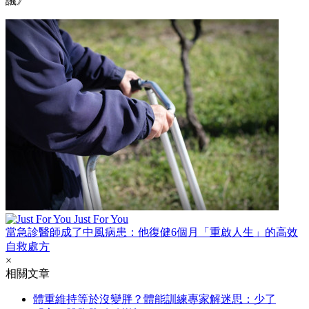
議》
Just For You
當急診醫師成了中風病患：他復健6個月「重啟人生」的高效
自救處方
×
相關文章
體重維持等於沒變胖？體能訓練專家解迷思：少了