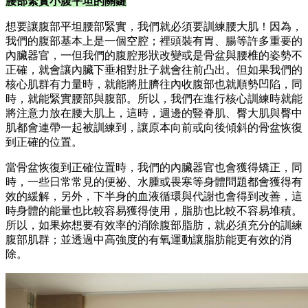
腰部緊實小腹平坦的關鍵
想要讓腹部平坦腰部緊實，我們就必須要訓練腰大肌！因為，
我們的腹部基本上是一個空腔；裡頭裝有胃、腸等許多重要的
內臟器官，一但我們的腹腔形狀改變或是骨盆與腰椎的姿勢不
正確，就會讓內臟下垂相對肚子就會往前凸出。但如果我們的
核心肌群有力量時，就能將肚臍往內收腹部也就順勢凹陷，同
時，就能緊實腰部與腹部。所以，我們在進行核心訓練時就能
將注意力放在腰大肌上，這時，週邊的豎脊肌、臀大肌與臀中
肌都會連帶一起被訓練到，讓原本向前或向後傾斜的骨盆恢復
到正確的位置。
當骨盆恢復到正確位置時，我們的內臟器官也會獲得矯正，同
時，一些日常常見的便祕、水腫或畏寒等身體問題都會獲得有
效的緩解，另外，下半身的血液循環與代謝也會得到改善，這
時身體的能量也比較容易獲得使用，脂肪也比較不容易堆積。
所以，如果妳想要有效率的消除腹部脂肪，就必須充分的訓練
腹部肌群；並透過中高強度的有氧運動讓脂肪能更有效的消
除。