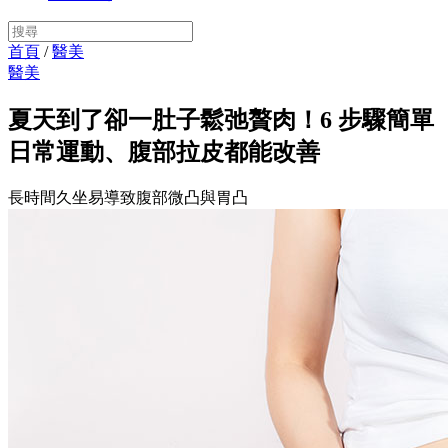
首頁
/
醫美
醫美
夏天到了卻一肚子鬆弛贅肉！6 步驟簡單
日常運動、腹部拉皮都能改善
長時間久坐易導致腹部微凸與胃凸