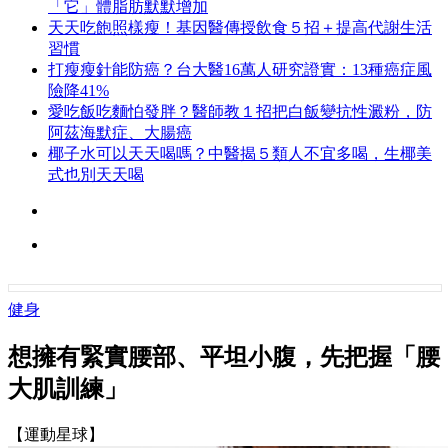
「它」體脂肪默默增加
天天吃飽照樣瘦！基因醫傳授飲食５招＋提高代謝生活
習慣
打瘦瘦針能防癌？台大醫16萬人研究證實：13種癌症風
險降41%
愛吃飯吃麵怕發胖？醫師教１招把白飯變抗性澱粉，防
阿茲海默症、大腸癌
椰子水可以天天喝嗎？中醫揭５類人不宜多喝，生椰美
式也別天天喝
健身
想擁有緊實腰部、平坦小腹，先把握「腰
大肌訓練」
【運動星球】