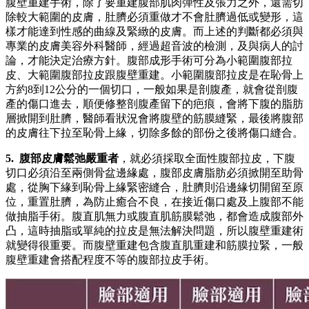
腹壁重建手術，除了要重建腹部肌肉彈性及張力之外，還需切
除較大範圍的皮膚，肚臍必須重做才不會肚臍過低或變形，這
樣才能達到性感的曲線及緊緻的皮膚。而上述的判斷都必須與
專業的皮膚美容外科醫師，經過超音波的檢測，及與病人的討
論，才能決定治療方針。腹部成形手術可分為小範圍腹部拉
皮、大範圍腹部拉皮跟腹壁重建。小範圍腹部拉皮是在恥骨上
方約8到12公分的一個切口，一般如果是剖腹產，就會從剖腹
產的傷口進去，順便修整剖腹產留下的疤痕，會將下腹的脂肪
層掀開到肚臍，醫師看狀況會將腹壁的筋膜縫緊，最後將腹部
的皮膚往下拉至恥骨上緣，切除多餘的部份之後將傷口縫合。
5. 腹部皮膚鬆弛嚴重者
，就必須採取全面性腹部拉皮，下腹
切口必須沿至兩側骨盆邊緣處，腹部皮膚脂肪必須掀開至助骨
處，從胸下緣到恥骨上緣緊密縫合，肚臍則沿邊緣切開留至原
位，重置肚臍，為防止癒合不良，在接近傷口處及上腹部不能
做抽脂手術。腹直肌無力或腹直肌筋膜鬆弛，都會造成腹部外
凸，這時抽脂或單純的拉皮是無法解決問題，所以腹壁重建術
就變得很重要。而腹壁重建包含腹直肌重建和筋膜拉緊，一般
腹壁重建會搭配程度不等的腹部拉皮手術。