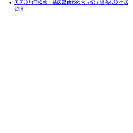
天天吃飽照樣瘦！基因醫傳授飲食５招＋提高代謝生活
習慣