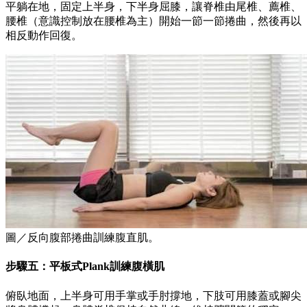
平躺在地，固定上半身，下半身屈膝，讓脊椎由尾椎、薦椎、
腰椎（意識控制放在腰椎為主）開始一節一節捲曲，然後再以
相反動作回復。
圖／反向腹部捲曲訓練腹直肌。
步驟五：平板式Plank訓練腹橫肌
俯臥地面，上半身可用手掌或手肘撐地，下肢可用膝蓋或腳尖