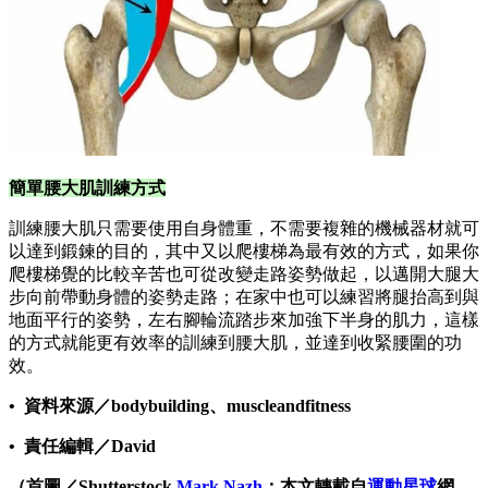
簡單腰大肌訓練方式
訓練腰大肌只需要使用自身體重，不需要複雜的機械器材就可
以達到鍛鍊的目的，其中又以爬樓梯為最有效的方式，如果你
爬樓梯覺的比較辛苦也可從改變走路姿勢做起，以邁開大腿大
步向前帶動身體的姿勢走路；在家中也可以練習將腿抬高到與
地面平行的姿勢，左右腳輪流踏步來加強下半身的肌力，這樣
的方式就能更有效率的訓練到腰大肌，並達到收緊腰圍的功
效。
• 資料來源／bodybuilding、muscleandfitness
• 責任編輯／David
（首圖／Shutterstock
Mark Nazh
；本文轉載自
運動星球
網