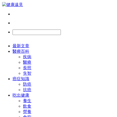
最新文章
醫療百科
疾病
醫療
長照
失智
癌症知識
防癌
抗癌
吃出健康
養生
飲食
營養