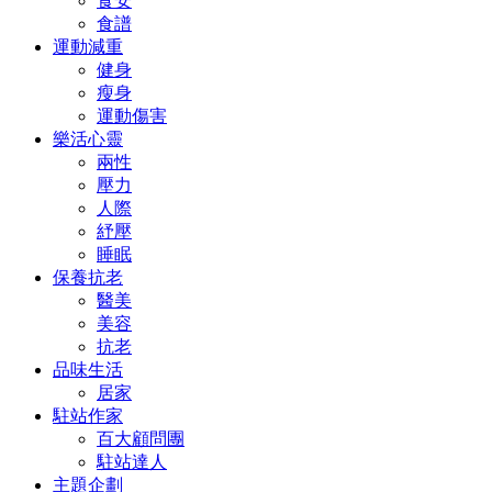
食安
食譜
運動減重
健身
瘦身
運動傷害
樂活心靈
兩性
壓力
人際
紓壓
睡眠
保養抗老
醫美
美容
抗老
品味生活
居家
駐站作家
百大顧問團
駐站達人
主題企劃