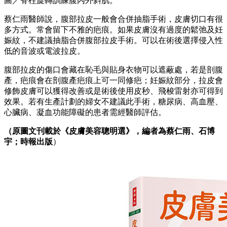
圖／脊柱旋轉訓練腹內外斜肌。
蔡仁雨醫師說，腹部拉皮一般會合併抽脂手術，皮膚切口有很
多方式。常會留下不雅的疤痕。如果皮膚沒有過度的鬆弛及妊
娠紋，不建議抽脂合併腹部拉皮手術。可以在術後選擇侵入性
低的音波或電波拉皮。
腹部拉皮的傷口會藏在恥毛與貼身衣物可以遮蔽處，若是剖腹
產，疤痕會在剖腹產疤痕上可一同修疤；妊娠紋部分，拉皮會
修飾皮膚可以獲得改善或是術後使用皮秒、飛梭雷射亦可得到
效果。若有生產計劃的婦女不建議此手術，糖尿病、高血壓、
心臟病、凝血功能障礙的患者需經醫師評估。
（原圖文刊載於《皮膚美容聰明選》，編者為蔡仁雨、石博
宇；時報出版
）