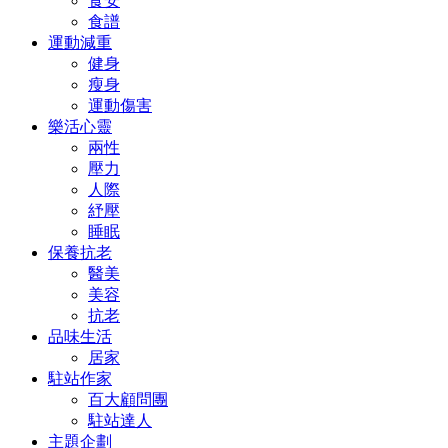
食安
食譜
運動減重
健身
瘦身
運動傷害
樂活心靈
兩性
壓力
人際
紓壓
睡眠
保養抗老
醫美
美容
抗老
品味生活
居家
駐站作家
百大顧問團
駐站達人
主題企劃