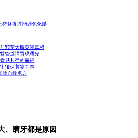
正確休養才能避免化膿
前額葉大腦萎縮真相
雙管道購買現曙光
看見共存的幸福
術後保養靠２事
高效自救處方
大、磨牙都是原因