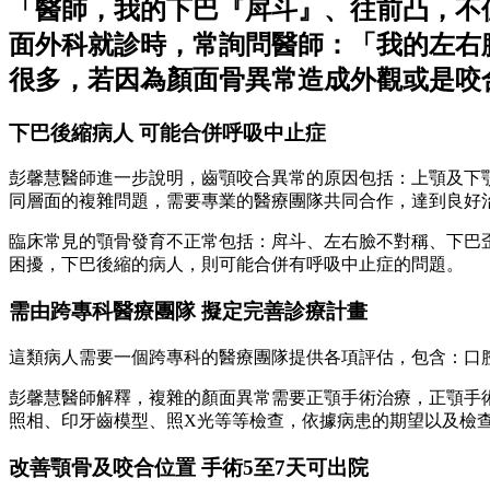
「醫師，我的下巴『戽斗』、往前凸，不
面外科就診時，常詢問醫師：「我的左右
很多，若因為顏面骨異常造成外觀或是咬
下巴後縮病人 可能合併呼吸中止症
彭馨慧醫師進一步說明，齒顎咬合異常的原因包括：上顎及下
同層面的複雜問題，需要專業的醫療團隊共同合作，達到良好
臨床常見的顎骨發育不正常包括：戽斗、左右臉不對稱、下巴
困擾，下巴後縮的病人，則可能合併有呼吸中止症的問題。
需由跨專科醫療團隊 擬定完善診療計畫
這類病人需要一個跨專科的醫療團隊提供各項評估，包含：口
彭馨慧醫師解釋，複雜的顏面異常需要正顎手術治療，正顎手
照相、印牙齒模型、照X光等等檢查，依據病患的期望以及檢
改善顎骨及咬合位置 手術5至7天可出院