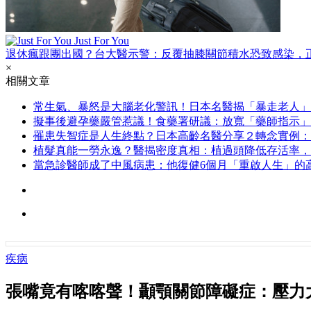
Just For You
退休瘋跟團出國？台大醫示警：反覆抽膝關節積水恐致感染，
×
相關文章
常生氣、暴怒是大腦老化警訊！日本名醫揭「暴走老人」
擬事後避孕藥嚴管惹議！食藥署研議：放寬「藥師指示」
罹患失智症是人生終點？日本高齡名醫分享２轉念實例：
植髮真能一勞永逸？醫揭密度真相：植過頭降低存活率，
當急診醫師成了中風病患：他復健6個月「重啟人生」的
疾病
張嘴竟有喀喀聲！顳顎關節障礙症：壓力