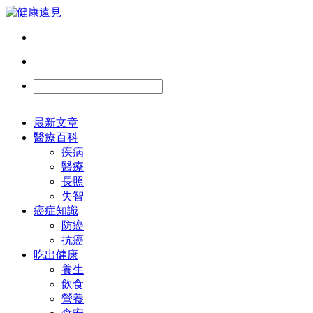
最新文章
醫療百科
疾病
醫療
長照
失智
癌症知識
防癌
抗癌
吃出健康
養生
飲食
營養