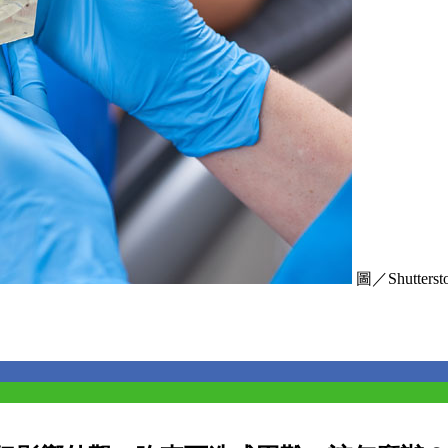
圖／Shuttersto