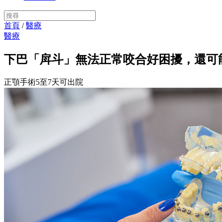
首頁
/
醫療
醫療
下巴「戽斗」無法正常咬合好困擾，還可
正顎手術5至7天可出院