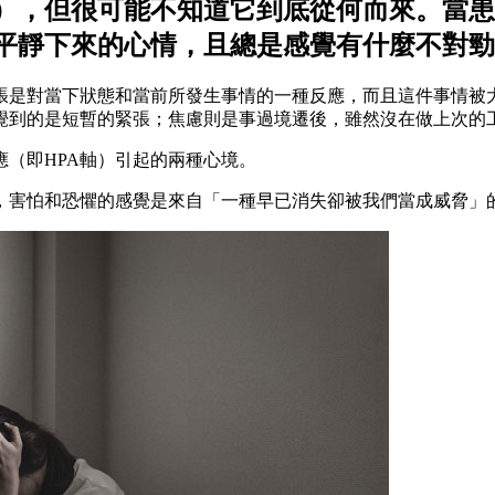
），但很可能不知道它到底從何而來。當患
平靜下來的心情，且總是感覺有什麼不對勁
張是對當下狀態和當前所發生事情的一種反應，而且這件事情被
覺到的是短暫的緊張；焦慮則是事過境遷後，雖然沒在做上次的
（即HPA軸）引起的兩種心境。
，害怕和恐懼的感覺是來自「一種早已消失卻被我們當成威脅」