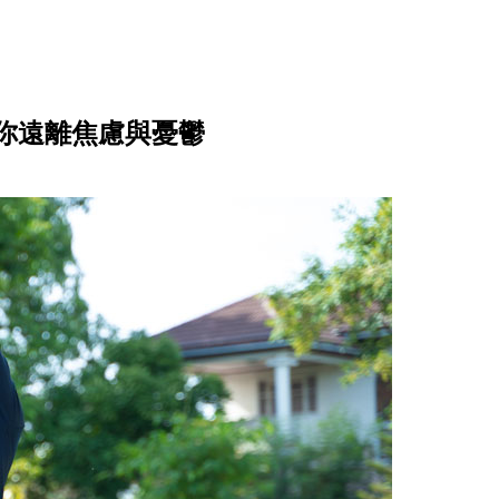
你遠離焦慮與憂鬱