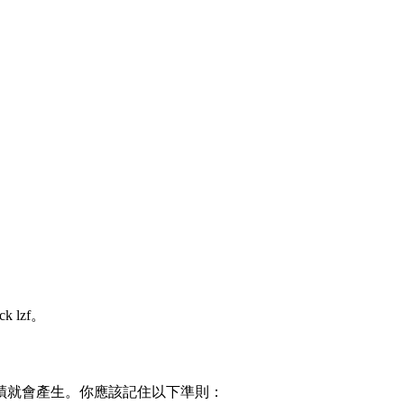
ck lzf。
蹟就會產生。你應該記住以下準則：