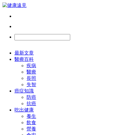
最新文章
醫療百科
疾病
醫療
長照
失智
癌症知識
防癌
抗癌
吃出健康
養生
飲食
營養