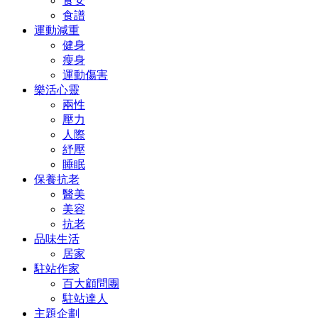
食安
食譜
運動減重
健身
瘦身
運動傷害
樂活心靈
兩性
壓力
人際
紓壓
睡眠
保養抗老
醫美
美容
抗老
品味生活
居家
駐站作家
百大顧問團
駐站達人
主題企劃