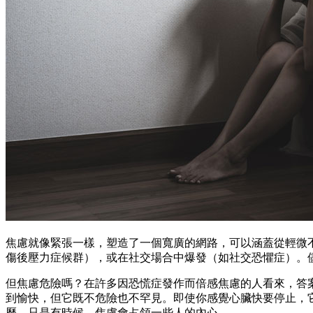
焦慮就像緊張一樣，塑造了一個寬廣的網路，可以涵蓋從輕微
傷後壓力症候群），或在社交場合中爆發（如社交恐懼症）。
但焦慮危險嗎？在許多因恐慌症發作而倍感焦慮的人看來，答
到愉快，但它既不危險也不罕見。即使你感覺心臟快要停止，
歷。只是有時候，焦慮會占領一些人的內心。