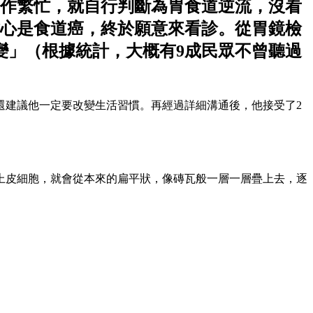
工作繁忙，就自行判斷為胃食道逆流，沒看
心是食道癌，終於願意來看診。從胃鏡檢
變」（根據統計，大概有9成民眾不曾聽過
還建議他一定要改變生活習慣。再經過詳細溝通後，他接受了2
上皮細胞，就會從本來的扁平狀，像磚瓦般一層一層疊上去，逐