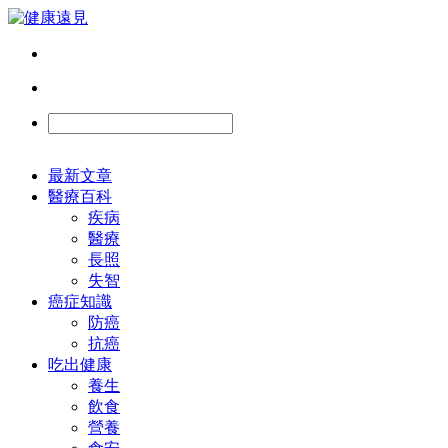
最新文章
醫療百科
疾病
醫療
長照
失智
癌症知識
防癌
抗癌
吃出健康
養生
飲食
營養