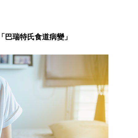
「巴瑞特氏食道病變」