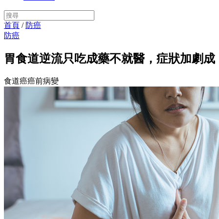
首頁
/
防癌
防癌
胃食道逆流只吃成藥不就醫，症狀加劇成
食道癌癌前病變