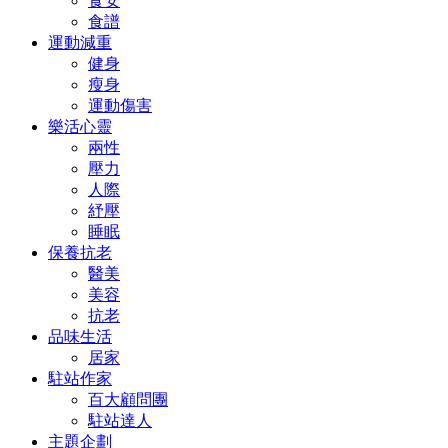
食安
食譜
運動減重
健身
瘦身
運動傷害
樂活心靈
兩性
壓力
人際
紓壓
睡眠
保養抗老
醫美
美容
抗老
品味生活
居家
駐站作家
百大顧問團
駐站達人
主題企劃