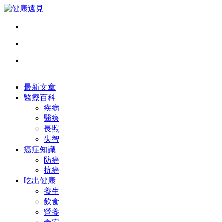
最新文章
醫療百科
疾病
醫療
長照
失智
癌症知識
防癌
抗癌
吃出健康
養生
飲食
營養