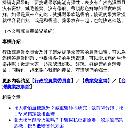
採購奇異果時，要挑選果形飽滿有彈性，表皮有自然光澤而且
沒有斑點、絨毛整齊、沒有傷痕、蒂頭顏色鮮嫩的果實較新
鮮。如果是買來立刻吃，就挑選果軟熟香的，較硬的果實常溫
就很容易自熟，或是和香蕉、蘋果放在一起，也能快速催熟。
（本文轉載自農業兒童網）
專欄介紹：
行政院農業委員會及其子網站提供您豐富的農業知識，可以為
您解答農業問題，也提供多樣的生活資訊，可以增加您的生活
樂趣呢！邀請大家一起來認識好吃、好玩、好健康的台灣農
業，同時也一起來關心我們的農業、守護我們的鄉土。
更多內容請至【
行政院農業委員會
】／【
農業兒童網
】／【
台
灣農業故事館
】
相關文章
吃大餐怕血糖飆升？減重醫師揭研究：飯前30分鐘，吃
１堅果穩定飯後血糖
夏天吃冰能降火氣嗎？中醫揭私密處搔癢、泌尿道感染
危機，授５低糖替代方案