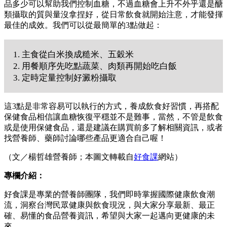
品多少可以幫助我們控制血糖，不過血糖會上升不外乎還是醣
類攝取的質與量沒拿捏好，從日常飲食就開始注意，才能發揮
最佳的成效。我們可以從最簡單的3點做起：
1. 主食從白米換成糙米、五穀米
2. 用餐順序先吃點蔬菜、肉類再開始吃白飯
3. 定時定量控制好澱粉攝取
這3點是非常容易可以執行的方式，養成飲食好習慣，再搭配
保健食品相信讓血糖恢復平穩並不是難事，當然，不管是飲食
或是使用保健食品，還是建議在購買前多了解相關資訊，或者
找營養師、藥師討論哪些產品更適合自己喔！
（文／楊哲雄營養師；本圖文轉載自
好食課
網站）
專欄介紹：
好食課是專業的營養師團隊，我們即時掌握國際健康飲食潮
流，洞察台灣民眾健康與飲食現況，與大家分享最新、最正
確、易懂的食品營養資訊，希望與大家一起邁向更健康的未
來。