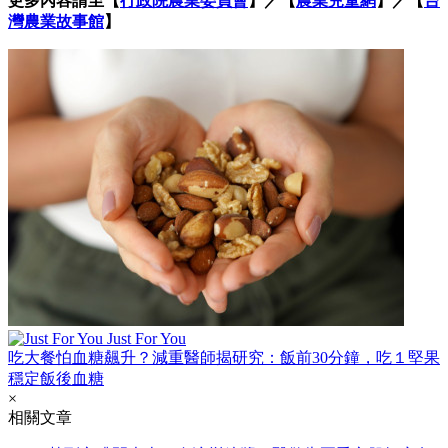
更多內容請至【
行政院農業委員會
】／【
農業兒童網
】／【
台
灣農業故事館
】
Just For You
吃大餐怕血糖飆升？減重醫師揭研究：飯前30分鐘，吃１堅果
穩定飯後血糖
×
相關文章