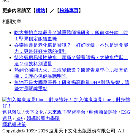
更多內容請至【
網站
】／【
粉絲專頁
】
相關文章
吃大餐怕血糖飆升？減重醫師揭研究：飯前30分鐘，吃
１堅果穩定飯後血糖
吞嚥困難是老化還是警訊？「好好吃飯」不只是進食能
力，更是好好生活的權利
待冷氣房易慢性缺水、頭痛？營養師揭７大缺水症狀，
這２種飲料別過量
熱到心臟開大火、血液變糖漿？醫警告夏季心肌梗塞危
機，３護心保健品聰明吃
魚油不是大腦萬靈丹！研究揭高劑量DHA難防失智，這
些才是關鍵重點
加入健康遠見Line，對身體
好！
遠見雜誌
/
天下文化
/
未來親子學習平台
/
哈佛商業評論
/
ESG
遠見
/
50+
/
領導影響力學院
隱私權政策
Copyright© 1999~2026 遠見天下文化出版股份有限公司. All