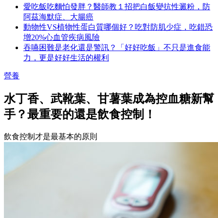
愛吃飯吃麵怕發胖？醫師教１招把白飯變抗性澱粉，防
阿茲海默症、大腸癌
動物性VS植物性蛋白質哪個好？吃對防肌少症，吃錯恐
增20%心血管疾病風險
吞嚥困難是老化還是警訊？「好好吃飯」不只是進食能
力，更是好好生活的權利
營養
水丁香、武靴葉、甘薯葉成為控血糖新幫
手？最重要的還是飲食控制！
飲食控制才是最基本的原則