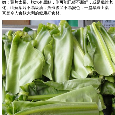
嫩；葉片太長、脫水有黑點，則可能已經不新鮮，或是纖維老
化。山蘇葉片不易吸油，烹煮後又不易變色，一盤翠綠上桌，
真是令人食欲大開的健康好食材。