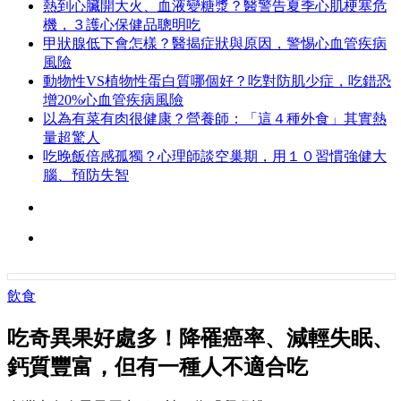
熱到心臟開大火、血液變糖漿？醫警告夏季心肌梗塞危
機，３護心保健品聰明吃
甲狀腺低下會怎樣？醫揭症狀與原因，警惕心血管疾病
風險
動物性VS植物性蛋白質哪個好？吃對防肌少症，吃錯恐
增20%心血管疾病風險
以為有菜有肉很健康？營養師：「這４種外食」其實熱
量超驚人
吃晚飯倍感孤獨？心理師談空巢期，用１０習慣強健大
腦、預防失智
飲食
吃奇異果好處多！降罹癌率、減輕失眠、
鈣質豐富，但有一種人不適合吃