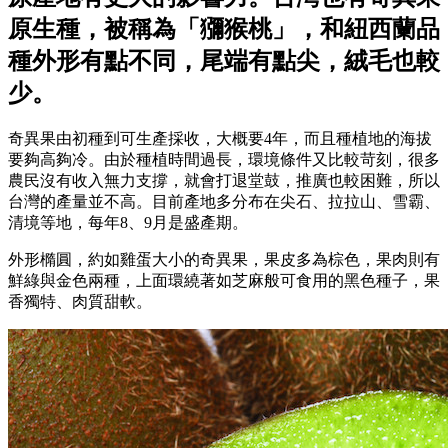
原生種，被稱為「獼猴桃」，和紐西蘭品
種外形有點不同，尾端有點尖，絨毛也較
少。
奇異果由初種到可生產採收，大概要4年，而且種植地的海拔
要夠高夠冷。由於種植時間過長，環境條件又比較苛刻，很多
農民沒有收入無力支撐，就會打退堂鼓，推廣也較困難，所以
台灣的產量並不高。目前產地多分布在尖石、拉拉山、雪霸、
清境等地，每年8、9月是盛產期。
外形橢圓，約如雞蛋大小的奇異果，果皮多為棕色，果肉則有
鮮綠與金色兩種，上面環繞著如芝麻般可食用的黑色種子，果
香獨特、肉質甜軟。