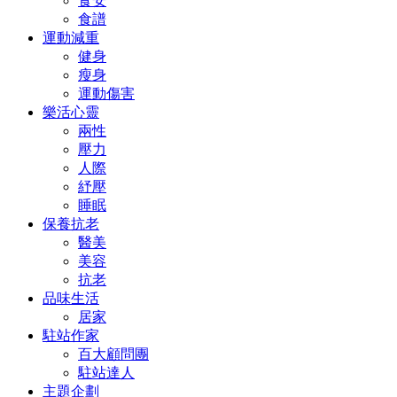
食安
食譜
運動減重
健身
瘦身
運動傷害
樂活心靈
兩性
壓力
人際
紓壓
睡眠
保養抗老
醫美
美容
抗老
品味生活
居家
駐站作家
百大顧問團
駐站達人
主題企劃