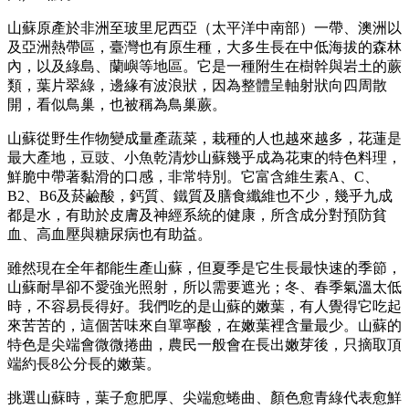
山蘇原產於非洲至玻里尼西亞（太平洋中南部）一帶、澳洲以
及亞洲熱帶區，臺灣也有原生種，大多生長在中低海拔的森林
內，以及綠島、蘭嶼等地區。它是一種附生在樹幹與岩土的蕨
類，葉片翠綠，邊緣有波浪狀，因為整體呈軸射狀向四周散
開，看似鳥巢，也被稱為鳥巢蕨。
山蘇從野生作物變成量產蔬菜，栽種的人也越來越多，花蓮是
最大產地，豆豉、小魚乾清炒山蘇幾乎成為花東的特色料理，
鮮脆中帶著黏滑的口感，非常特別。它富含維生素A、C、
B2、B6及菸鹼酸，鈣質、鐵質及膳食纖維也不少，幾乎九成
都是水，有助於皮膚及神經系統的健康，所含成分對預防貧
血、高血壓與糖尿病也有助益。
雖然現在全年都能生產山蘇，但夏季是它生長最快速的季節，
山蘇耐旱卻不愛強光照射，所以需要遮光；冬、春季氣溫太低
時，不容易長得好。我們吃的是山蘇的嫩葉，有人覺得它吃起
來苦苦的，這個苦味來自單寧酸，在嫩葉裡含量最少。山蘇的
特色是尖端會微微捲曲，農民一般會在長出嫩芽後，只摘取頂
端約長8公分長的嫩葉。
挑選山蘇時，葉子愈肥厚、尖端愈蜷曲、顏色愈青綠代表愈鮮