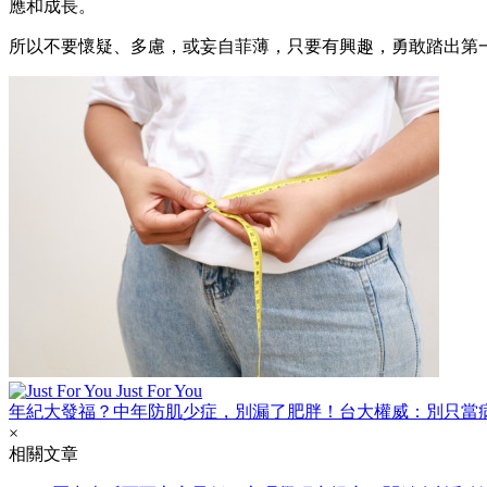
應和成長。
所以不要懷疑、多慮，或妄自菲薄，只要有興趣，勇敢踏出第
Just For You
年紀大發福？中年防肌少症，別漏了肥胖！台大權威：別只當
×
相關文章