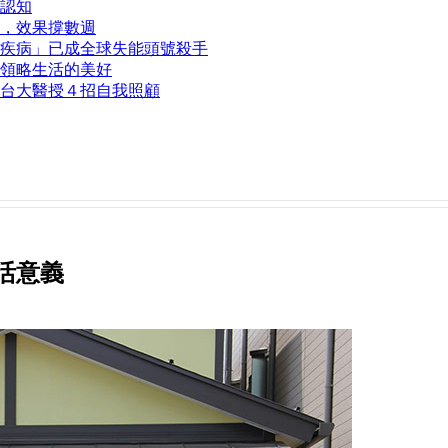
認知
，效果撐數週
疾病」已成全球失能頭號殺手
領略生活的美好
台大醫授４招自我照顧
活意義