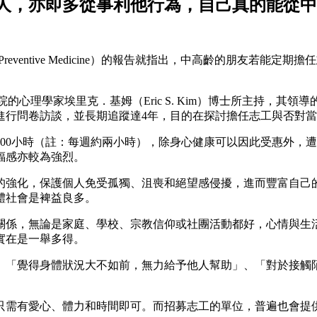
人，亦即多從事利他行為，自己真的能從中
 of Preventive Medicine）的報告就指出，中高齡的
學院的心理學家埃里克．基姆（Eric S. Kim）博士所主持，
人進行問卷訪談，並長期追蹤達4年，目的在探討擔任志工與否對
100小時（註：每週約兩小時），除身心健康可以因此受惠外，
福感亦較為強烈。
的強化，保護個人免受孤獨、沮喪和絕望感侵擾，進而豐富自己
體社會是裨益良多。
關係，無論是家庭、學校、宗教信仰或社團活動都好，心情與生
實在是一舉多得。
、「覺得身體狀況大不如前，無力給予他人幫助」、「對於接觸
只需有愛心、體力和時間即可。而招募志工的單位，普遍也會提