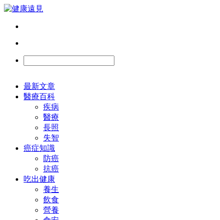
最新文章
醫療百科
疾病
醫療
長照
失智
癌症知識
防癌
抗癌
吃出健康
養生
飲食
營養