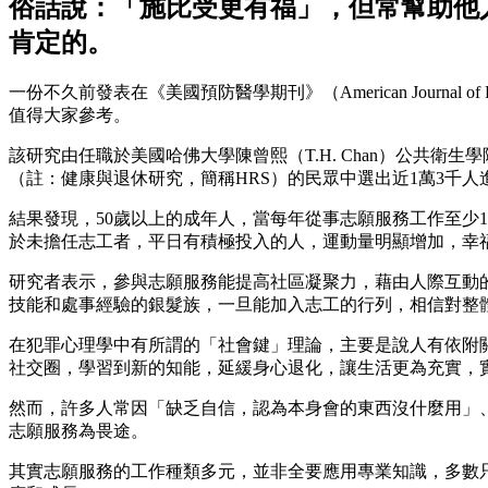
俗話說：「施比受更有福」，但常幫助他
肯定的。
一份不久前發表在《美國預防醫學期刊》（American Journal
值得大家參考。
該研究由任職於美國哈佛大學陳曾熙（T.H. Chan）公共衛生
（註：健康與退休研究，簡稱HRS）的民眾中選出近1萬3千
結果發現，50歲以上的成年人，當每年從事志願服務工作至少
於未擔任志工者，平日有積極投入的人，運動量明顯增加，幸
研究者表示，參與志願服務能提高社區凝聚力，藉由人際互動
技能和處事經驗的銀髮族，一旦能加入志工的行列，相信對整
在犯罪心理學中有所謂的「社會鍵」理論，主要是說人有依附
社交圈，學習到新的知能，延緩身心退化，讓生活更為充實，
然而，許多人常因「缺乏自信，認為本身會的東西沒什麼用」
志願服務為畏途。
其實志願服務的工作種類多元，並非全要應用專業知識，多數