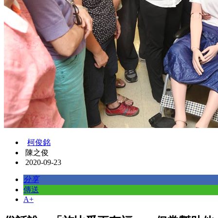
柯俊銘
陳之俊
2020-09-23
分享
傳送
A+