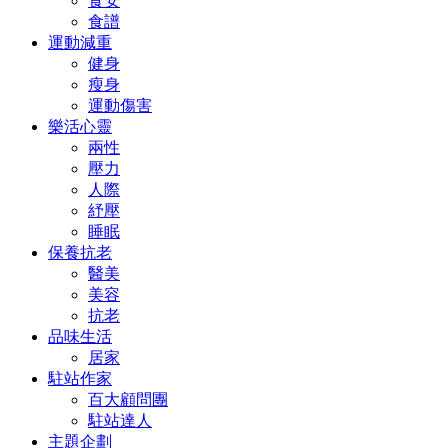
食安
食譜
運動減重
健身
瘦身
運動傷害
樂活心靈
兩性
壓力
人際
紓壓
睡眠
保養抗老
醫美
美容
抗老
品味生活
居家
駐站作家
百大顧問團
駐站達人
主題企劃