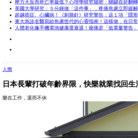
壓力大反而死亡率最低？心理學研究揭密：關鍵在於翻轉
美國大學研究：５分鐘做「這件事」，疼痛焦慮立即緩解
超越癌症、心臟病！《刺胳針》研究警告：這１項「隱形
東大急診名醫寫給焦慮世代的心靈指南！這樣做，在日常
人體老化像手機電池健康度衰退！痠痛是「低電量警告」
人際
日本長輩打破年齡界限，快樂就業找回生
樂在工作，退而不休