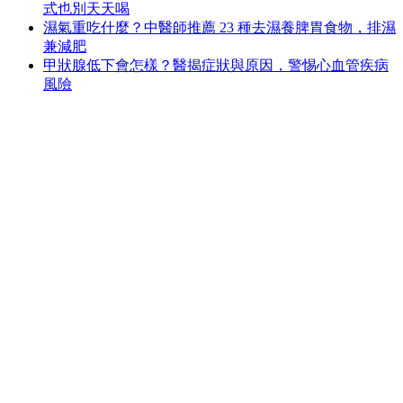
式也別天天喝
濕氣重吃什麼？中醫師推薦 23 種去濕養脾胃食物，排濕
兼減肥
甲狀腺低下會怎樣？醫揭症狀與原因，警惕心血管疾病
風險