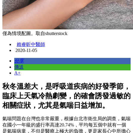
僅為情境配圖。取自shutterstock
賴睿昕中醫師
2020-11-05
分享
傳送
A+
秋冬溫差大，是呼吸道疾病的好發季節，
臨床上天氣冷熱劇變，的確會誘發過敏的
相關症狀，尤其是氣喘日益增加。
氣喘問題在台灣也非常嚴重，根據台北市衛生局的調查，氣喘
在國小一年級的盛行率高達20.74%，平均每五個中就有一個
是氣喘病童，不但是醫療上極大的負擔，更是家長心中所擔心