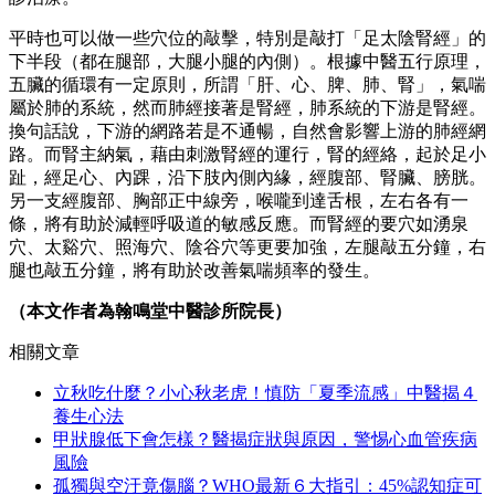
平時也可以做一些穴位的敲擊，特別是敲打「足太陰腎經」的
下半段（都在腿部，大腿小腿的內側）。根據中醫五行原理，
五臟的循環有一定原則，所謂「肝、心、脾、肺、腎」，氣喘
屬於肺的系統，然而肺經接著是腎經，肺系統的下游是腎經。
換句話說，下游的網路若是不通暢，自然會影響上游的肺經網
路。而腎主納氣，藉由刺激腎經的運行，腎的經絡，起於足小
趾，經足心、內踝，沿下肢內側內緣，經腹部、腎臟、膀胱。
另一支經腹部、胸部正中線旁，喉嚨到達舌根，左右各有一
條，將有助於減輕呼吸道的敏感反應。而腎經的要穴如湧泉
穴、太谿穴、照海穴、陰谷穴等更要加強，左腿敲五分鐘，右
腿也敲五分鐘，將有助於改善氣喘頻率的發生。
（本文作者為翰鳴堂中醫診所院長）
相關文章
立秋吃什麼？小心秋老虎！慎防「夏季流感」中醫揭４
養生心法
甲狀腺低下會怎樣？醫揭症狀與原因，警惕心血管疾病
風險
孤獨與空汙竟傷腦？WHO最新６大指引：45%認知症可