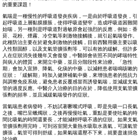
的重要課題！
氣喘是一種慢性的呼吸道發炎疾病，一是由於呼吸道發炎，引
起呼吸道上層黏膜腫脹，使得呼吸道變窄，造成呼吸道困難開
始喘，另一種則是呼吸道對過敏原會起強烈的反應，例如：香
菸、花粉、煙霧、冷空氣等刺激物接觸後，就引起氣喘發作。
此種防治主要在於避免刺激物的接觸，目前西醫用藥主要以吸
入性類固醇，以及支氣管擴張劑等，可以有效的緩解。但許多
人在症狀消失後幾年又會復發，中醫師會依照不同的哮喘特性
與病人的體質，來開立中藥，並且分階段性來治療。「急性
期」會加入宣肺、降氣、化痰的中藥，以減輕患者喘鳴咳嗽的
症狀；「緩解期」時加入健脾補氣中藥，來增強患者的抵抗力
與調整免疫系統，避免患者反覆感冒而誘發氣喘，並減緩支氣
管的過度反應。中醫介入治療的目的在於，降低使用支氣管擴
張劑的頻率，並且減緩氣喘發作的症狀。
當氣喘患者病發時，不妨試著噘嘴式呼吸，即是先吸一口長氣
之後，嘴巴呈蠟燭狀，之後再慢慢吐氣，重點是要使吐氣的時
間比吸氣的時間還要長，才能減輕呼吸不適的症狀。如果支氣
管擴張劑用完時，可到浴室開大量熱水吸取水蒸氣，可讓氣管
擴張，氣管可得到舒緩，如果氣喘還壓不下來，就要盡速掛急
診治療。