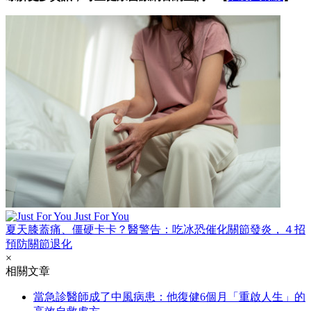
Just For You
夏天膝蓋痛、僵硬卡卡？醫警告：吃冰恐催化關節發炎，４招
預防關節退化
×
相關文章
當急診醫師成了中風病患：他復健6個月「重啟人生」的