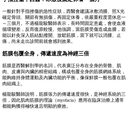
一般針對手指挫傷的急性症狀，西醫會建議冰敷消腫、照X光
確定骨頭、關節有無損傷，再固定休養，依嚴重程度需休息一
～三個月。不過楊龍駿醫師表示，長時間固定患處，會使血液
循環變差，反而復原較慢。他強調，當筋膜受傷造成血腫，若
能以針灸深入筋結點撥開、放鬆筋膜，當下就可以消腫、止
痛，尚未走出診間前就會感到效果。
筋膜包覆全身，傳遞速度為神經三倍
筋膜是西醫解剖學的名詞，代表廣泛分布在全身的骨骼、肌
肉、皮膚與內臟的精密組織，構成包覆全身的筋膜網絡系統，
能夠維持身體運動及內臟功能的平衡，像保鮮膜一般包覆在肌
肉組織上。
楊龍駿醫師說明，筋膜張力的傳遞速度很快，是神經系統的三
倍，因此肌肉筋膜的理論（myofacia）應用在臨床治療上通常
都能夠獲得極快速且明顯的療效。