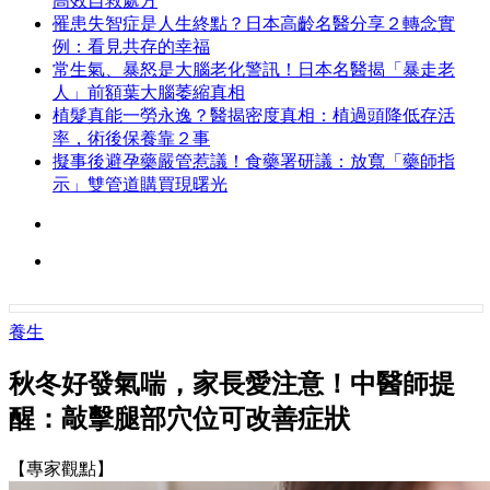
高效自救處方
罹患失智症是人生終點？日本高齡名醫分享２轉念實
例：看見共存的幸福
常生氣、暴怒是大腦老化警訊！日本名醫揭「暴走老
人」前額葉大腦萎縮真相
植髮真能一勞永逸？醫揭密度真相：植過頭降低存活
率，術後保養靠２事
擬事後避孕藥嚴管惹議！食藥署研議：放寬「藥師指
示」雙管道購買現曙光
養生
秋冬好發氣喘，家長愛注意！中醫師提
醒：敲擊腿部穴位可改善症狀
【專家觀點】