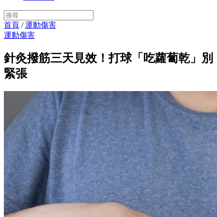
首頁
/
運動傷害
運動傷害
針灸撥筋三天見效！打球「吃蘿蔔乾」別
緊張