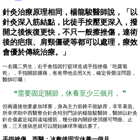
針灸治療原理相同，楊龍駿醫師說，「以
針灸深入筋結點，比徒手按壓更深入，撥
開之後恢復更快，不只一般擦挫傷，連術
後的疤痕、肩頸僵硬等都可以處理，療效
會優於傳統治療。」
一名國二男生，右手食指因打籃球造成手指挫傷「吃蘿蔔
乾」，手指關節腫痛，爸爸帶他去照X光，確定骨骼沒問題，
醫師叮囑：
❝需要固定關節，休養至少三個月， ❞
但兩週後他要參加球賽，身為主力前鋒不能缺席，非常著急。
所幸求助中西醫整合針灸特別門診的楊龍駿醫師，醫師以針灸
針在傷處近端與遠端撥筋，幾分鐘內關節便消腫可彎曲、止
痛，三天後病患就可以開始練球準備比賽了。
手指挫傷，西醫：冰敷後固定休養一個月