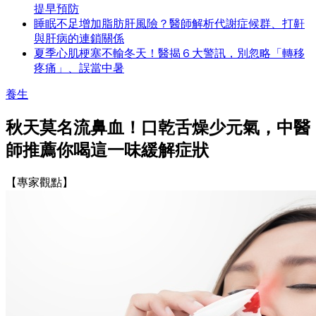
提早預防
睡眠不足增加脂肪肝風險？醫師解析代謝症候群、打鼾
與肝病的連鎖關係
夏季心肌梗塞不輸冬天！醫揭６大警訊，別忽略「轉移
疼痛」、誤當中暑
養生
秋天莫名流鼻血！口乾舌燥少元氣，中醫
師推薦你喝這一味緩解症狀
【專家觀點】