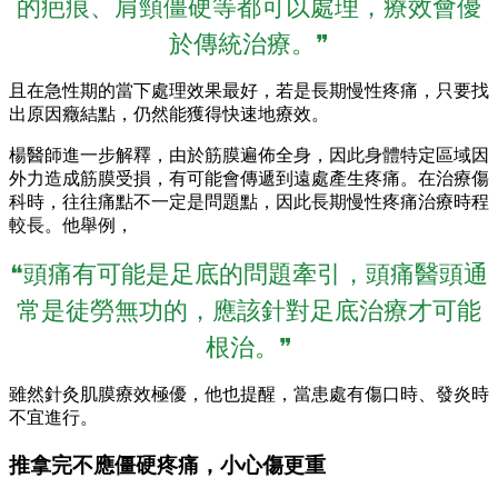
的疤痕、肩頸僵硬等都可以處理，療效會優
於傳統治療。❞
且在急性期的當下處理效果最好，若是長期慢性疼痛，只要找
出原因癥結點，仍然能獲得快速地療效。
楊醫師進一步解釋，由於筋膜遍佈全身，因此身體特定區域因
外力造成筋膜受損，有可能會傳遞到遠處產生疼痛。在治療傷
科時，往往痛點不一定是問題點，因此長期慢性疼痛治療時程
較長。他舉例，
❝頭痛有可能是足底的問題牽引，頭痛醫頭通
常是徒勞無功的，應該針對足底治療才可能
根治。❞
雖然針灸肌膜療效極優，他也提醒，當患處有傷口時、發炎時
不宜進行。
推拿完不應僵硬疼痛，小心傷更重