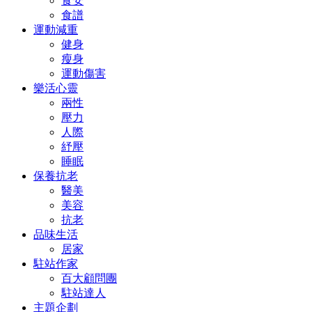
食安
食譜
運動減重
健身
瘦身
運動傷害
樂活心靈
兩性
壓力
人際
紓壓
睡眠
保養抗老
醫美
美容
抗老
品味生活
居家
駐站作家
百大顧問團
駐站達人
主題企劃