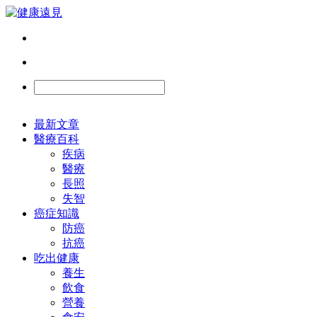
最新文章
醫療百科
疾病
醫療
長照
失智
癌症知識
防癌
抗癌
吃出健康
養生
飲食
營養