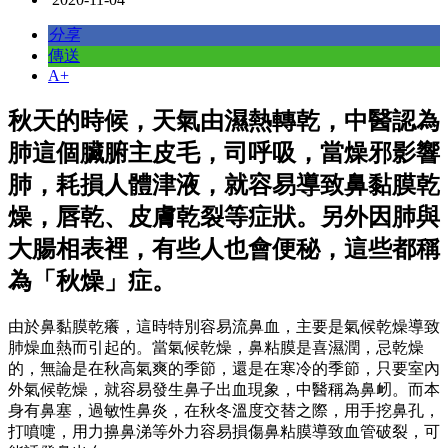
分享
傳送
A+
秋天的時候，天氣由濕熱轉乾，中醫認為
肺這個臟腑主皮毛，司呼吸，當燥邪影響
肺，耗損人體津液，就容易導致鼻黏膜乾
燥，唇乾、皮膚乾裂等症狀。另外因肺與
大腸相表裡，有些人也會便秘，這些都稱
為「秋燥」症。
由於鼻黏膜乾癢，這時特別容易流鼻血，主要是氣候乾燥導致
肺燥血熱而引起的。當氣候乾燥，鼻粘膜是喜濕潤，忌乾燥
的，無論是在秋高氣爽的季節，還是在寒冷的季節，只要室內
外氣候乾燥，就容易發生鼻子出血現象，中醫稱為鼻衂。而本
身有鼻塞，過敏性鼻炎，在秋冬溫度交替之際，用手挖鼻孔，
打噴嚏，用力擤鼻涕等外力容易損傷鼻粘膜導致血管破裂，可