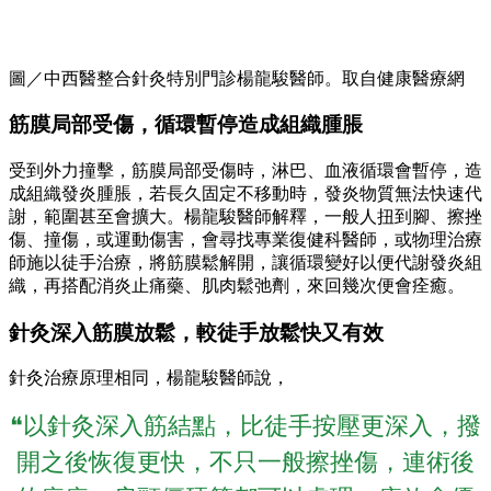
圖／中西醫整合針灸特別門診楊龍駿醫師。取自健康醫療網
筋膜局部受傷，循環暫停造成組織腫脹
受到外力撞擊，筋膜局部受傷時，淋巴、血液循環會暫停，造
成組織發炎腫脹，若長久固定不移動時，發炎物質無法快速代
謝，範圍甚至會擴大。楊龍駿醫師解釋，一般人扭到腳、擦挫
傷、撞傷，或運動傷害，會尋找專業復健科醫師，或物理治療
師施以徒手治療，將筋膜鬆解開，讓循環變好以便代謝發炎組
織，再搭配消炎止痛藥、肌肉鬆弛劑，來回幾次便會痊癒。
針灸深入筋膜放鬆，較徒手放鬆快又有效
針灸治療原理相同，楊龍駿醫師說，
❝以針灸深入筋結點，比徒手按壓更深入，撥
開之後恢復更快，不只一般擦挫傷，連術後