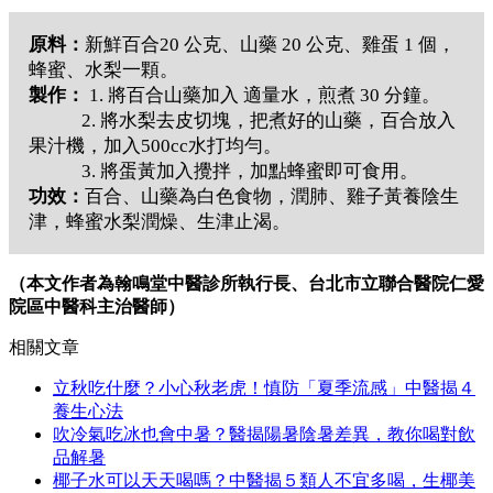
原料：
新鮮百合20 公克、山藥 20 公克、雞蛋 1 個，
蜂蜜、水梨一顆。
製作：
1. 將百合山藥加入 適量水，煎煮 30 分鐘。
2. 將水梨去皮切塊，把煮好的山藥，百合放入
果汁機，加入500cc水打均勻。
3. 將蛋黃加入攪拌，加點蜂蜜即可食用。
功效：
百合、山藥為白色食物，潤肺、雞子黃養陰生
津，蜂蜜水梨潤燥、生津止渴。
（本文作者為翰鳴堂中醫診所執行長、台北市立聯合醫院仁愛
院區中醫科主治醫師）
相關文章
立秋吃什麼？小心秋老虎！慎防「夏季流感」中醫揭４
養生心法
吹冷氣吃冰也會中暑？醫揭陽暑陰暑差異，教你喝對飲
品解暑
椰子水可以天天喝嗎？中醫揭５類人不宜多喝，生椰美