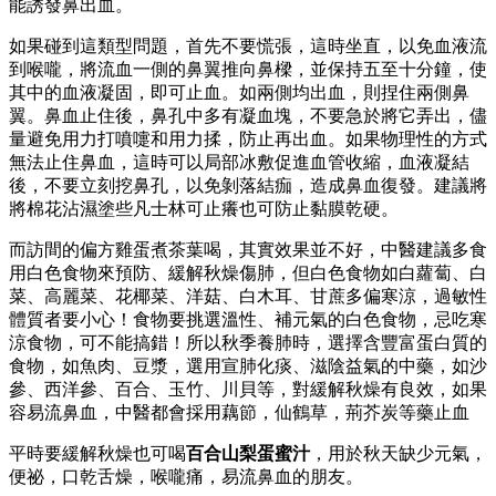
能誘發鼻出血。
如果碰到這類型問題，首先不要慌張，這時坐直，以免血液流
到喉嚨，將流血一側的鼻翼推向鼻樑，並保持五至十分鐘，使
其中的血液凝固，即可止血。如兩側均出血，則捏住兩側鼻
翼。鼻血止住後，鼻孔中多有凝血塊，不要急於將它弄出，儘
量避免用力打噴嚏和用力揉，防止再出血。如果物理性的方式
無法止住鼻血，這時可以局部冰敷促進血管收縮，血液凝結
後，不要立刻挖鼻孔，以免剝落結痂，造成鼻血復發。建議將
將棉花沾濕塗些凡士林可止癢也可防止黏膜乾硬。
而訪間的偏方雞蛋煮茶葉喝，其實效果並不好，中醫建議多食
用白色食物來預防、緩解秋燥傷肺，但白色食物如白蘿蔔、白
菜、高麗菜、花椰菜、洋菇、白木耳、甘蔗多偏寒涼，過敏性
體質者要小心！食物要挑選溫性、補元氣的白色食物，忌吃寒
涼食物，可不能搞錯！所以秋季養肺時，選擇含豐富蛋白質的
食物，如魚肉、豆漿，選用宣肺化痰、滋陰益氣的中藥，如沙
參、西洋參、百合、玉竹、川貝等，對緩解秋燥有良效，如果
容易流鼻血，中醫都會採用藕節，仙鶴草，荊芥炭等藥止血
平時要緩解秋燥也可喝
百合山梨蛋蜜汁
，用於秋天缺少元氣，
便祕，口乾舌燥，喉嚨痛，易流鼻血的朋友。