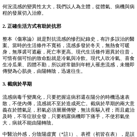
何況流感的變異性太大，我們以人為主體，從體氣、病機與病
程的發展切入治療。
2. 正確生活方式有助於抗邪
整本《傷寒論》就是對抗流感的慘烈紀錄史，有許多誤治的醫
案。當時的生活條件不寬裕，流感多發於冬天，無熱食可暖
身，無厚裘可遮蔽，死亡率更高。現代生活條件迥異於往昔，
可惜有個可怕的致命點就是冷氣與冷飲。現代人吹冷氣、喜食
生冷瓜果、四體不勤，所以經常聽到年輕人罹患流感，未幾即
傳變為心肌炎，由陽轉陰，迅速往生。
3. 截病於早期
流感病毒千變萬化，只要把握這病邪還在陽分的時機迅速表
散，不使內傳，流感就不至於造成死亡。截病於早期的兩大意
義在於體氣足，邪氣必須層層傳變，無法長驅入裡；而且處治
及時，不等症狀全發，只要稍露病機即下痛手，不使邪氣坐
大，病就不能由陽轉陰。
中醫治外感，分陰陽虛實（*註1）、表裡（初皆在表），是誤