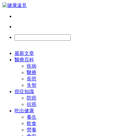
最新文章
醫療百科
疾病
醫療
長照
失智
癌症知識
防癌
抗癌
吃出健康
養生
飲食
營養