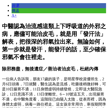
分享
傳送
A+
中醫認為治流感這類上下呼吸道的外邪之
病，應儘可能治皮毛，就是用「發汗法」
解表，把很深的邪氣拉出來。無論如何，
第一步就是發汗，能發汗的話，至少確保
邪氣不會往裡走。
除邪務盡，無後遺症／善治者治皮毛，杜絕內傳
一位病人告訴我，朋友17歲的孩子，是明星學校資優班生，2
月6日頭痛，7日就醫，醫生認為是流感，吃藥後稍微好轉，可
是10日腸胃不適，11日身體虛弱持續發燒，立即送大醫院急
診，12日意識不清，13日便離世。6～10號這五天，出現腸胃
不適，在中醫角度看，這階段已由陽入太陰，從表而裡，因為
身體太虛弱，病毒一路往裡走。這女孩非常用功，寒假期間準