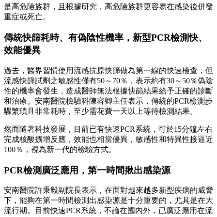
是高危險族群，且根據研究，高危險族群更容易在感染後併發
重症或死亡。
傳統快篩耗時、有偽陰性機率，新型PCR檢測快、
效能優異
過去，醫界習慣使用流感抗原快篩做為第一線的快速檢查，但
流感快篩試劑之敏感性僅有50～70％，表示約有30～50％偽陰
性的機率會發生，造成醫師無法根據快篩結果給予正確的診斷
和治療。安南醫院檢驗科陳容卿主任表示，傳統的PCR檢測步
驟繁瑣且非常耗時，至少需花費一天以上等待檢測結果。
然而隨著科技發展，目前已有快速PCR系統，可於15分鐘左右
完成核酸擴增反應，效能也相當優異，敏感性和特異性接逼近
100％，視為新一代的檢驗方式。
PCR檢測廣泛應用，第一時間揪出感染源
安南醫院許秉毅副院長表示，在面對越來越多新型疾病的威脅
下，能夠在第一時間檢測出感染源是十分重要的，尤其是在大
流行期。目前快速PCR系統，不論在國內外，已廣泛應用在流