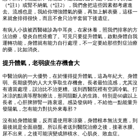
（*註1）或腎不納氣（*註2），我們會把這些因素都考慮進
去。流感也是，我給你增強體氣的藥，再加上解表藥，這樣一
來就會排得很快，而且不會只治半套留下後遺症。
有病人小孩被西醫確診為中耳炎，在家休養，照我們排寒的方
法治療，發炎自然痊癒了。可見只要提升體氣，啟動身體自我
運轉功能，身體就有能力自行處理，不一定要給那些對症治療
的藥，比如消炎。
提升體氣，老弱疲生存機會大
中醫治病的一大優勢，在於懂得提升體氣，這為年紀大、身體
弱、長期疲勞的人大大爭取生存機會。長者最怕流感，尤其沒
有適當處理，誤治比不治更糟。送到西醫院裡有空調冷氣、打
冰涼的點滴等壓制療法，形同阻斷人的生路。特別是60歲以上
長者，心肝脾肺腎一路衰退。感染發病時，不給他一點能量升
發陽氣，怎有能力對抗外來毒邪？
沒有給身體能量，反而還使用寒涼藥，身體根本無法支應，到
最後就是全面崩盤。所以長者送到醫院治療之後，接著水腫、
尿不出來，之後可能演變成肺積水、心肌炎、敗血症。