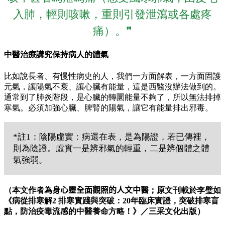
入肺，輕則咳嗽，重則引發泄瀉或各處疼
痛）。❞
中醫治療講究保持病人的體氣
比如說長者、有慢性病史的人，我們一方面解表，一方面固護
元氣，讓陽氣不衰、讓心臟有能量，這是西醫沒辦法做到的。
通常到了肺炎階段，是心臟的轉圜能量不夠了，所以無法排掉
寒氣。必須加強心臟、脾腎的陽氣，讓它有能量排出邪毒。
*註1：陰陽虛實：病還在表，是為陽證，若已傳裡，
則為陰證。虛實一是辨邪氣的輕重，二是辨個體之體
氣強弱。
（本文作者為
身心靈全面觀照的人文中醫
；原文刊載於李璧如
《病從排寒解2 排寒實踐與突破：20年臨床實證，突破排寒盲
點，防治疫毒流感的中醫養命方略！》／三采文化出版）