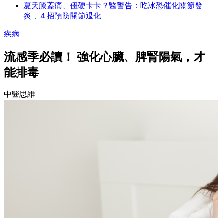
夏天膝蓋痛、僵硬卡卡？醫警告：吃冰恐催化關節發
炎，４招預防關節退化
疾病
流感季必讀！ 強化心臟、脾腎陽氣，才
能排毒
中醫思維