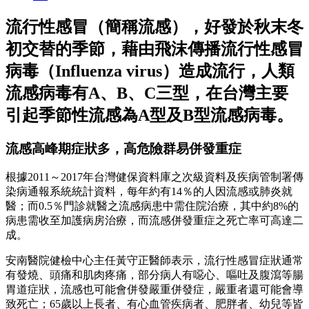
流行性感冒（簡稱流感），好發於秋末冬
初交替的季節，藉由飛沫傳播流行性感冒
病毒（Influenza virus）造成流行，人類
流感病毒有A、B、C三型，在台灣主要
引起季節性流感為A型及B型流感病毒。
流感高峰期症狀多，高危險群易併發重症
根據2011～2017年台灣健保資料庫之次級資料及疾病管制署傳
染病通報系統統計資料，每年約有14％的人因流感或肺炎就
醫；而0.5％門診就醫之流感病患中需住院治療，其中約8%的
病患需收至加護病房治療，而流感併發重症之死亡率可高達二
成。
安南醫院健檢中心主任黃守正醫師表示，流行性感冒症狀通常
有發燒、頭痛和肌肉疼痛，部分病人有噁心、嘔吐及腹瀉等腸
胃道症狀，流感也可能會併發嚴重併發症，嚴重者還可能會導
致死亡；65歲以上長者、有心血管疾病者、肥胖者、幼兒等皆