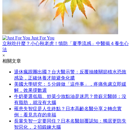
Just For You
立秋吃什麼？小心秋老虎！慎防「夏季流感」中醫揭４養生心
法
×
相關文章
退休瘋跟團出國？台大醫示警：反覆抽膝關節積水恐致
感染，正確休養才能避免化膿
美國大學研究：５分鐘做「這件事」，疼痛焦慮立即緩
解，效果撐數週
牛奶要選低脂、炒菜少放點油是迷思？曾嶔元醫師：沒
有脂肪，就沒有大腦
罹患失智症是人生終點？日本高齡名醫分享２轉念實
例：看見共存的幸福
長輩失智一定要同住？日本名醫顛覆認知：獨居更防失
智惡化，２招鍛鍊大腦