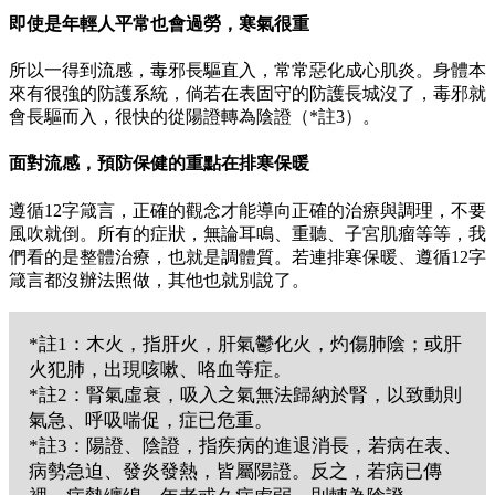
即使是年輕人平常也會過勞，寒氣很重
所以一得到流感，毒邪長驅直入，常常惡化成心肌炎。身體本
來有很強的防護系統，倘若在表固守的防護長城沒了，毒邪就
會長驅而入，很快的從陽證轉為陰證（*註3）。
面對流感，預防保健的重點在排寒保暖
遵循12字箴言，正確的觀念才能導向正確的治療與調理，不要
風吹就倒。所有的症狀，無論耳鳴、重聽、子宮肌瘤等等，我
們看的是整體治療，也就是調體質。若連排寒保暖、遵循12字
箴言都沒辦法照做，其他也就別說了。
*註1：木火，指肝火，肝氣鬱化火，灼傷肺陰；或肝
火犯肺，出現咳嗽、咯血等症。
*註2：腎氣虛衰，吸入之氣無法歸納於腎，以致動則
氣急、呼吸喘促，症已危重。
*註3：陽證、陰證，指疾病的進退消長，若病在表、
病勢急迫、發炎發熱，皆屬陽證。反之，若病已傳