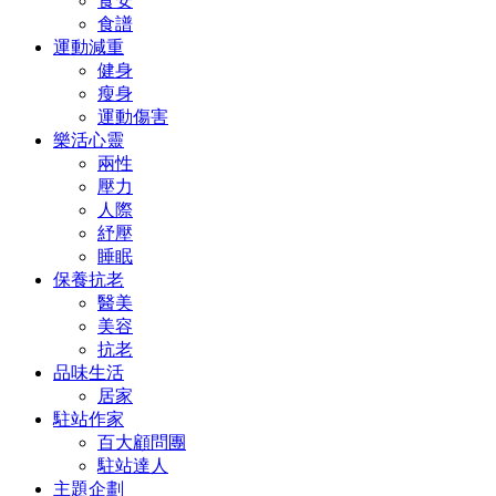
食安
食譜
運動減重
健身
瘦身
運動傷害
樂活心靈
兩性
壓力
人際
紓壓
睡眠
保養抗老
醫美
美容
抗老
品味生活
居家
駐站作家
百大顧問團
駐站達人
主題企劃