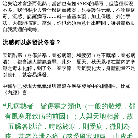
治失治才會瘀而化熱；當然也有如SARS的暴毒，但這種狀況
不多。我們很少去管什麼病毒或炎，只要護住元氣，不論腸病
毒、流感、諾羅病毒
……
就一些基本藥，加上保暖、外治手
法，大都能搞定。當然，你也必須願意付出時間，讓身體啟動
自我調適的機轉。
流感何以多發於冬春？
天氣酷寒（冬傷於寒，春必病溫）和疲勞（冬不藏精，春必病
溫），都會讓人體氣衰弱。此外，夏天、秋天累積在體內的寒
濕之毒未化解，到了冬、春季節，天氣變化大，身體能量不足
以應付，就容易爆發。
中醫早已發現大氣氣溫與體溫在疾症發展中的相關性。比如
《內經》言：
❝凡病熱者，皆傷寒之類也（一般的發燒，都
有風寒邪致病的前因）；人與天地相參，故
五臟各以治，時感於寒，則受病，微則為
咳，甚者為泄為痛（感受風寒邪氣，由皮毛