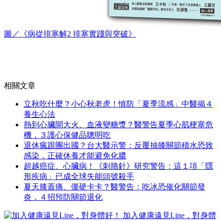
圖／《病從排寒解2 排寒實踐與突破》
相關文章
立秋吃什麼？小心秋老虎！慎防「夏季流感」中醫揭４
養生心法
熱到心臟開大火、血液變糖漿？醫警告夏季心肌梗塞危
機，３護心保健品聰明吃
退休瘋跟團出國？台大醫示警：反覆抽膝關節積水恐致
感染，正確休養才能避免化膿
超越癌症、心臟病！《刺胳針》研究警告：這１項「隱
形疾病」已成全球失能頭號殺手
夏天膝蓋痛、僵硬卡卡？醫警告：吃冰恐催化關節發
炎，４招預防關節退化
加入健康遠見Line，對身體