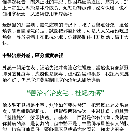
備專題報告，陽氣正旺的年紀，卻因為疲勞過度、壓力大，加
上日常生活型態是冰冷飲食、短袖短褲涼鞋，沒有保暖，也不
知排寒概念，又連續使用寒涼藥物。
最關鍵的那星期，體氣虛弱的情況下，吃了西藥還發燒，這發
燒表示自體陽氣尚足，試圖把邪氣排出，可是大人又給她吃退
燒藥，等於身體正在抵抗外邪，你卻壓制住排寒反應，鑄下大
錯。
中醫治療外感，區分虛實表裡
外感一開始在表，誤治失治才會讓它往裡走，當然也有像新冠
肺炎這種疫毒，流感也是病毒，但相對緩和很多。我認為流感
治不好，仍是寒涼藥壓制排寒的治療思維所導致。
❝善治者治皮毛，杜絕內傳❞
治皮毛不見得是小事，無論如何要先發汗，把邪氣止於皮毛層
次，這思維環環相扣。一般覺得西醫快速，中醫較緩，但其實
「整體施治，效果快速」。基本上，西醫是你有肺病，我就給
你肺病的藥，是切割的；但中醫不是，中醫得考量整個人的狀
態，肺病可能是肝、腎能量不足或過亢的問題，如木火刑金