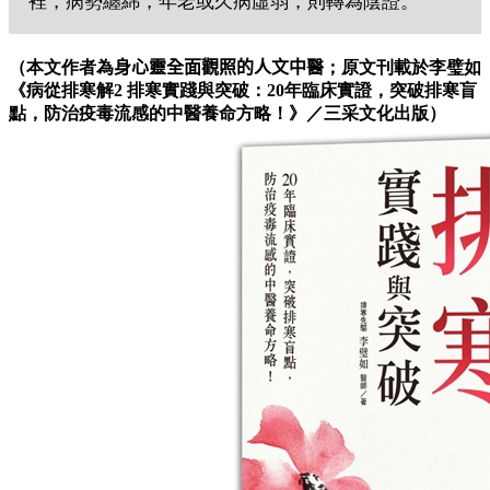
裡，病勢纏綿，年老或久病虛弱，則轉為陰證。
（本文作者為
身心靈全面觀照的人文中醫
；原文刊載於李璧如
《病從排寒解2 排寒實踐與突破：20年臨床實證，突破排寒盲
點，防治疫毒流感的中醫養命方略！》／三采文化出版）