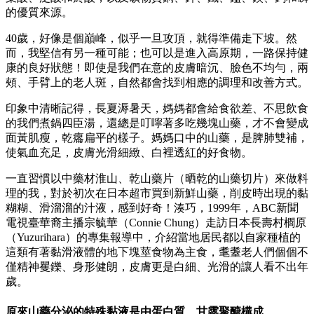
的優質來源。
40歲，好像是個巔峰，似乎一旦攻頂，就得準備走下坡。然
而，我堅信有另一種可能；也可以是進入高原期，一路保持健
康的良好狀態！即使是我們在意的皮膚暗沉、臉色不均勻，兩
頰、手臂上的老人斑，自然都會找到相應的調理和改善方式。
印象中清晰記得，長夏溽暑天，媽媽都會給食欲差、不思飲食
的我們煮鍋四臣湯，還總是叮嚀著多吃幾塊山藥，才不會變成
面黃肌瘦，乾癟扁平的樣子。媽媽口中的山藥，是脾肺雙補，
使氣血充足，皮膚光滑細緻、白裡透紅的好食物。
一直習慣以中藥材淮山、乾山藥片（晒乾的山藥切片）來做料
理的我，對於初次在日本超市買到新鮮山藥，削皮時出現的黏
糊糊、滑溜溜的汁液，感到好奇！湊巧，1999年，ABC新聞
電視臺華裔主播宗毓華（Connie Chung）走訪日本長壽村櫚原
（Yuzurihara）的專集報導中，介紹當地居民都以自家種植的
這類有著黏滑液體的地下塊莖食物為主食，耄耋老人們個個不
僅精神矍鑠、身形健朗，皮膚更是白細、光滑的讓人看不出年
歲。
原來山藥分泌的特殊黏液是由蛋白質、甘露聚醣構成