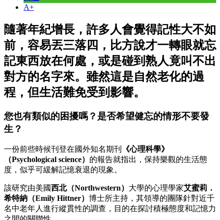
A+
隨著年紀增長，許多人會覺得記性大不如
前，容易丟三落四，比方說才一轉眼就忘
記東西放在何處，或是碰到熟人竟叫不出
對方的名字來。雖然這是自然老化的過
程，但生活難免受到影響。
您也有類似的困擾嗎？是否希望健忘的情形不要發
生？
一份前些時候刊登在國外知名期刊
《心理科學》
（Psychological science）
的報告就指出，保持樂觀的生活態
度，似乎可緩解記憶衰退的現象。
該研究由美國
西北（Northwestern）
大學的心理學家
艾蜜莉．
希特納（Emily Hittner）
博士所主持，其領導的團隊針對近千
名中老年人進行縱貫性的調查，目的在探討積極態度和記憶力
之間的關聯性。