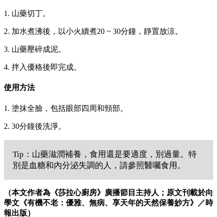
1. 山藥切丁。
2. 加水煮沸後，以小火續煮20 ~ 30分鐘，靜置放涼。
3. 山藥壓碎成泥。
4. 拌入優格後即完成。
使用方法
1. 塗抹全臉，包括眼部四周和頸部。
2. 30分鐘後洗淨。
Tip：山藥滋潤補養，食用還是要適度，別過量。特
別是血糖和內分泌失調的人，請參照醫囑食用。
（本文作者為《莎拉心廚房》廣播節目主持人；原文刊載於向
學文《有機不老：優雅、無病、享天年的天然保養妙方》／時
報出版）