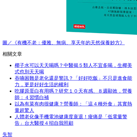
圖／《有機不老：優雅、無病、享天年的天然保養妙方》
相關文章
椰子水可以天天喝嗎？中醫揭５類人不宜多喝，生椰美
式也別天天喝
吞嚥困難是老化還是警訊？「好好吃飯」不只是進食能
力，更是好好生活的權利
吃膠原蛋白有用嗎？研究１０天有感、８週顯效，營養
師：４習慣白補
以為有菜有肉很健康？營養師：「這４種外食」其實熱
量超驚人
人體老化像手機電池健康度衰退！痠痛是「低電量警
告」台大醫授４招自我照顧
失智