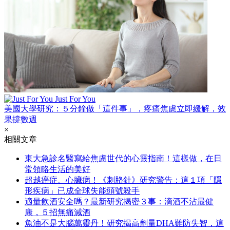
Just For You
美國大學研究：５分鐘做「這件事」，疼痛焦慮立即緩解，效
果撐數週
×
相關文章
東大急診名醫寫給焦慮世代的心靈指南！這樣做，在日
常領略生活的美好
超越癌症、心臟病！《刺胳針》研究警告：這１項「隱
形疾病」已成全球失能頭號殺手
適量飲酒安全嗎？最新研究揭密３事：滴酒不沾最健
康，５招無痛減酒
魚油不是大腦萬靈丹！研究揭高劑量DHA難防失智，這