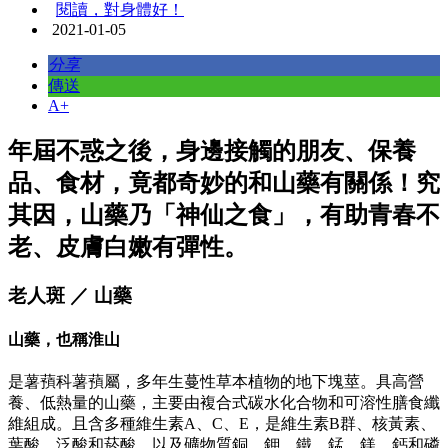
閱讀，對身體好！
2021-01-05
分享
傳送
A+
年屆不惑之後，身邊接觸的朋友、保養
品、食材，竟都奇妙的和山藥有關係！究
其因，山藥乃「神仙之食」，有助青春不
老、皮膚白嫩有彈性。
老人斑 ／ 山藥
山藥，也稱淮山
是薯蕷科薯蕷屬，多年生蔓性草本植物的地下塊莖。具高營
養、低熱量的山藥，主要由複合式碳水化合物和可溶性膳食纖
維組成。且含多種維生素A、C、E，是維生素B群、核黃素、
葉酸、泛酸和菸酸，以及礦物質銅、鉀、鐵、錳、鎂、鈣和磷