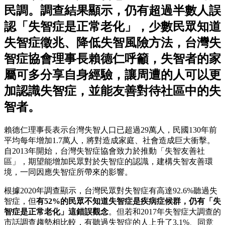
民調。調查結果顯示，仍有超過半數人誤
認「失智症是正常老化」，少數民眾知道
失智症徵兆、降低失智風險方法，台灣失
智症協會理事長賴德仁呼籲，失智者的家
屬可多分享自身經驗，讓周遭的人可以更
加認識失智症，並能友善對待社區中的失
智者。
賴德仁理事長表示台灣失智人口已超過29萬人，民國130年前
平均每年增加1.7萬人，將對造成家庭、社會造成巨大衝擊。
自2013年開始，台灣失智症協會致力於推動「失智友善社
區」，期望能增加民眾對於失智症的認識，建構失智友善環
境，一同因應失智症所帶來的影響。
根據2020年調查顯示，台灣民眾對失智症有高達92.6%聽過失
智症，但
有52%的民眾不知道失智症是疾病症候群，仍有「失
智症是正常老化」這錯誤觀念
。但若和2017年失智症大調查的
市話調查趨勢相比較，有聽過失智症的人上升了3.1%、同意