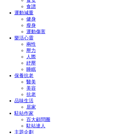
食安
食譜
運動減重
健身
瘦身
運動傷害
樂活心靈
兩性
壓力
人際
紓壓
睡眠
保養抗老
醫美
美容
抗老
品味生活
居家
駐站作家
百大顧問團
駐站達人
主題企劃