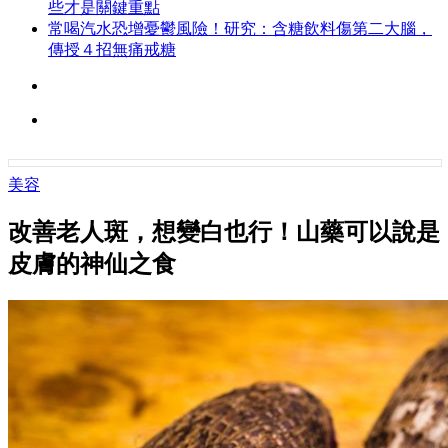
些才是關鍵重點
常喝汽水恐增憂鬱風險！研究：含糖飲料傷第二大腦，
傳授４招無痛戒糖
美容
改善老人斑，想變白也行！山藥可以說是
皮膚的神仙之食