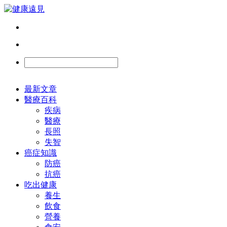
最新文章
醫療百科
疾病
醫療
長照
失智
癌症知識
防癌
抗癌
吃出健康
養生
飲食
營養