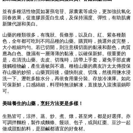
並有多種活性物質如薯蕷皂苷、尿囊素等成分，更加強抗氧化
回春效果，促進膠原蛋白生成，及保持濕度、彈性，有助肌膚
新陳代謝和美白。
山藥的種類很多，有塊狀、長條形，以及白、紅、紫各種顏
色，全年都可吃到不同品種的山藥。購買時，挑選外皮完整，
大小粗細均勻。若已切開，則注意橫切面的黏液和顏色，肉質
應為白色、微濕有一層薄薄的黏液，以確保新鮮。很重要的
是，在清洗山藥、去皮、切塊時，請帶上手套，避免手部皮膚
接觸植物鹼，產生過敏與不適。種植山藥的農友許太太傳授保
存山藥的妙招，山藥買回後，儘快削皮、切塊，然後用鹽水浸
洗一下、瀝乾多餘水分，再依食用量分裝、存放冷凍庫。如此
可保新鮮，口感綿細，料理時無須解凍，直接放入滾沸湯鍋即
可。
美味養生的山藥，烹飪方法更是多樣！
生熟皆可，涼拌、蒸、炒、煮、燉，甚至烤，都是好選擇。亦
可調拌麵粉，製作成麵條、饅頭、包子，或與紅棗、豆沙一起
做成甜點餡料，是甜鹹都適宜的好食材。