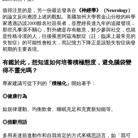
值得注意的是，另一份最近發表在
《神經學》（Neurology）
的論文反向應證上述的觀點。美國加州大學舊金山分校的科學
家透過訪談2000餘名社區長者，並歷經長達九年的追蹤發現，
那些凡事漠不關心，對外總是存有敵意，鮮少參與社交，也就
是性格冷漠的人，往後罹患阿茲海默症（註：臨床上最常見的
失智症）的可能性會較大，而記憶力下降正是該類失智症病發
初期的主要表現。
有鑑於此，想知道如何培養積極態度，避免腦袋變
得不靈光嗎？
專家建議可從下列的
「積極化」
開始著手：
◎健康行為
如規律運動、均衡飲食、睡眠充足和充實新知能等。
◎措辭用語
多用表達前進動作和自我肯定的方式來構思語言，如「我可