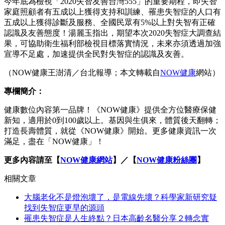
今年底為檢視「2020失智友善台灣555」的重要期程，即失智
家庭照顧者有五成以上獲得支持和訓練、罹患失智症的人口有
五成以上獲得診斷及服務、全國民眾有5%以上對失智有正確
認識及友善態度！湯麗玉指出，期望本次2020失智症大調查結
果，可協助衛生福利部檢視目標落實情況，未來亦須透過加強
宣導不足處，加速提供全民對失智症的認識及友善。
（NOW健康王澍清／台北報導；本文轉載自
NOW健康
網站）
專欄簡介：
健康數位內容第一品牌！《NOW健康》提供全方位醫療保健
新知，適用於0到100歲以上。基因與生俱來，體質後天翻轉；
打造長壽體質，就從《NOW健康》開始。更多健康資訊一次
滿足，盡在「NOW健康」！
更多內容請至【
NOW健康網站
】／【
NOW健康粉絲團
】
相關文章
大腦老化不是燈泡壞了，是電線先壞？科學家新研究疑
找到失智症更早的源頭
罹患失智症是人生終點？日本高齡名醫分享２轉念實