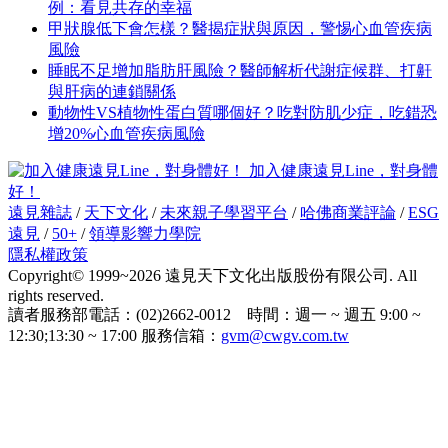
例：看見共存的幸福
甲狀腺低下會怎樣？醫揭症狀與原因，警惕心血管疾病
風險
睡眠不足增加脂肪肝風險？醫師解析代謝症候群、打鼾
與肝病的連鎖關係
動物性VS植物性蛋白質哪個好？吃對防肌少症，吃錯恐
增20%心血管疾病風險
加入健康遠見Line，對身體
好！
遠見雜誌
/
天下文化
/
未來親子學習平台
/
哈佛商業評論
/
ESG
遠見
/
50+
/
領導影響力學院
隱私權政策
Copyright© 1999~2026 遠見天下文化出版股份有限公司. All
rights reserved.
讀者服務部電話：(02)2662-0012 時間：週一 ~ 週五 9:00 ~
12:30;13:30 ~ 17:00 服務信箱：
gvm@cwgv.com.tw