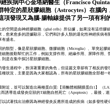
疾病中心金塔納醫生（Francisco Qui
群特定的星狀膠細胞（Astrocytes）
這項發現又為腦-腸軸線提供了另一項有利
空間是由神經膠細胞（glial cells）所佔據，如果沒有這
來，愈來愈多的證據顯示，它們和許多人類的退化性神經疾病有
享有盛名。
狀膠細胞、微膠細胞（Microglia）、單突起膠細胞（Oligoden
能是提供神經細胞後勤幫忙的工作，例如支撐作用、絕緣作用、屏障作
，則是在集中探討星狀膠細胞。
的發生過程中，扮演著重要的角色，但這篇文章卻有了相反的發
這種狀況，主要是因為大家都認為，所有的星狀膠細胞全部都一
近，並可以製造出兩種蛋白質:【溶酶體相關膜蛋白1】 （LAM
進而誘導造成發炎症狀的T細胞自然死亡（Apoptosis），最後
可以試著找出治療因為神經發炎反應所造成的疾病（如多發性硬