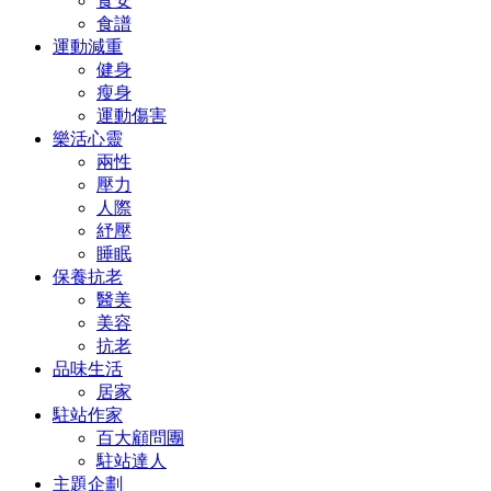
食安
食譜
運動減重
健身
瘦身
運動傷害
樂活心靈
兩性
壓力
人際
紓壓
睡眠
保養抗老
醫美
美容
抗老
品味生活
居家
駐站作家
百大顧問團
駐站達人
主題企劃