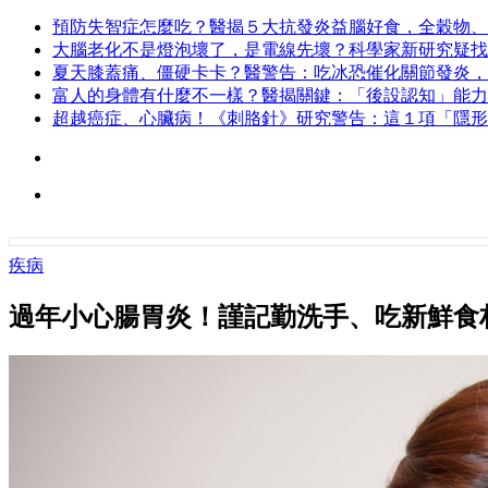
預防失智症怎麼吃？醫揭５大抗發炎益腦好食，全穀物、
大腦老化不是燈泡壞了，是電線先壞？科學家新研究疑找
夏天膝蓋痛、僵硬卡卡？醫警告：吃冰恐催化關節發炎，
富人的身體有什麼不一樣？醫揭關鍵：「後設認知」能力
超越癌症、心臟病！《刺胳針》研究警告：這１項「隱形
疾病
過年小心腸胃炎！謹記勤洗手、吃新鮮食