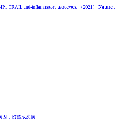
LAMP1 TRAIL anti-inflammatory astrocytes. （2021）
Nature
.
病因，沒當成疾病