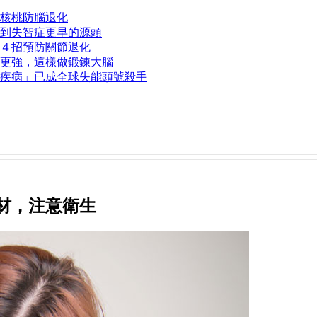
核桃防腦退化
到失智症更早的源頭
４招預防關節退化
更強，這樣做鍛鍊大腦
疾病」已成全球失能頭號殺手
材，注意衛生