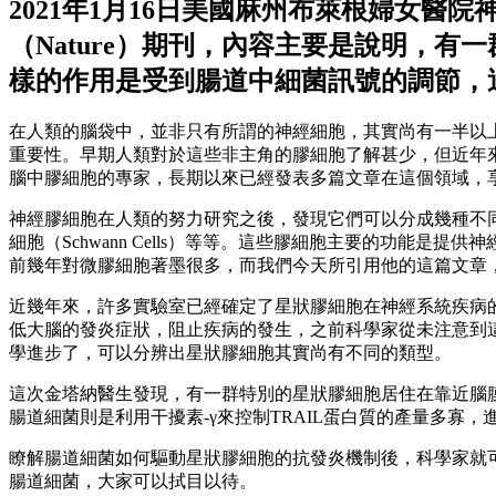
2021年1月16日美國麻州布萊根婦女醫院神經
（Nature）期刊，內容主要是說明，有一
樣的作用是受到腸道中細菌訊號的調節，
在人類的腦袋中，並非只有所謂的神經細胞，其實尚有一半以上的
重要性。早期人類對於這些非主角的膠細胞了解甚少，但近年
腦中膠細胞的專家，長期以來已經發表多篇文章在這個領域，
神經膠細胞在人類的努力研究之後，發現它們可以分成幾種不同的類型，像是星
細胞（Schwann Cells）等等。這些膠細胞主要的功
前幾年對微膠細胞著墨很多，而我們今天所引用他的這篇文章
近幾年來，許多實驗室已經確定了星狀膠細胞在神經系統疾病
低大腦的發炎症狀，阻止疾病的發生，之前科學家從未注意到
學進步了，可以分辨出星狀膠細胞其實尚有不同的類型。
這次金塔納醫生發現，有一群特別的星狀膠細胞居住在靠近腦膜附
腸道細菌則是利用干擾素-γ來控制TRAIL蛋白質的產量多寡，
瞭解腸道細菌如何驅動星狀膠細胞的抗發炎機制後，科學家就
腸道細菌，大家可以拭目以待。