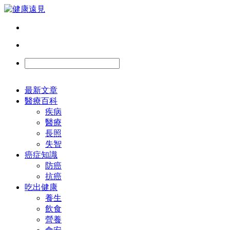
最新文章
醫療百科
疾病
醫療
長照
失智
癌症知識
防癌
抗癌
吃出健康
養生
飲食
營養