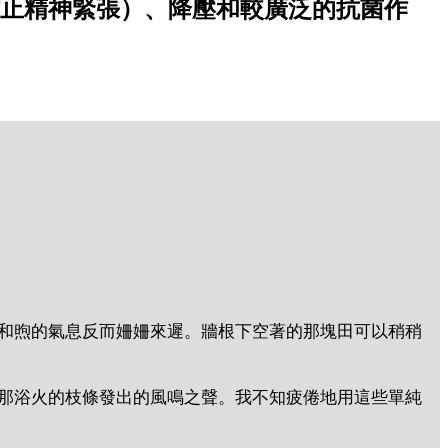
止精神緊張）、降壓和較廣泛的抗菌作
和煦的氣息反而姍姍來遲。牆根下空著的那塊田可以稍稍
那浴火的枝條發出的風鳴之聲。我不知疲倦地用這些單純