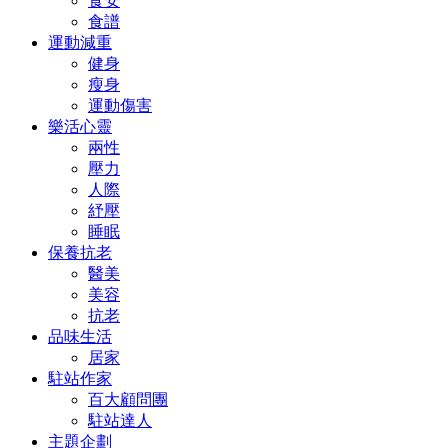
食安
食譜
運動減重
健身
瘦身
運動傷害
樂活心靈
兩性
壓力
人際
紓壓
睡眠
保養抗老
醫美
美容
抗老
品味生活
居家
駐站作家
百大顧問團
駐站達人
主題企劃