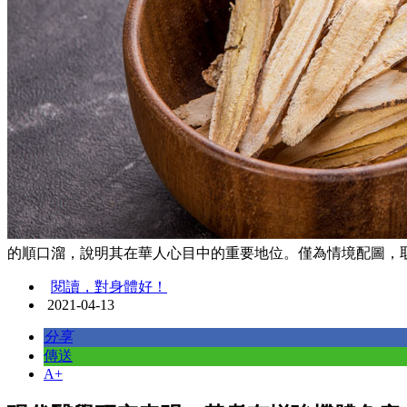
的順口溜，說明其在華人心目中的重要地位。僅為情境配圖，取自shut
閱讀，對身體好！
2021-04-13
分享
傳送
A+