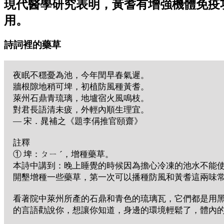
現代醫學研究表明，黃耆有增強機體免疫
用。
詩詞裡的藥草
夜眠不穩憂為池，今年閏早春氣遲。
牆根隙地稍可埤，初植防風種黃耆。
萊州石鼎青琉璃，地壚宿火風鳴枝。
對君長語清未疲，外輕內順生理宜。
— 宋．晁補之《題李偁推官頤齋》
註釋
① 埤：ㄆㄧ ˊ，增種藥草。
本詩中講到：晚上睡覺的時候因為擔心冷凍的池水不能
開墾增種一些藥草，第一次可以播種防風和黃耆這兩味
看著院中萊州所產的石鼎和青色的琉璃瓦，它們都是用
的言語勸說你，想讓你知道，身邊的環境輕鬆了，體內