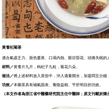
黃耆杞菊茶
適合氣虛乏力、面色萎黃、口渴內熱、眼目昏花、頭痛失眠的
材料／
黃耆片九片，枸杞子九粒，菊花六朵。
做法／
將上述材料放入茶壺中，沖入適量開水，加蓋悶五分鐘
功效／
本藥茶具有補氣固表、養陰益精、平肝明目的功效。
（本文作者為浙江省中醫藥研究院主任中醫師；原文刊載於陳