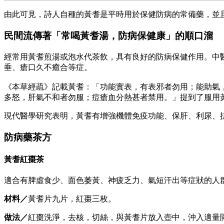
由此可見，詩人自種的黃耆是平時用於保健防病的常備藥，並
民間流傳著「常喝黃耆湯，防病保健康」的順口溜
經常用黃耆煎湯或泡水代茶飲，具有良好的防病保健作用。中
垂、瘡口久不癒合等症。
《本草經疏》記載黃耆：「功能實表，有表邪者勿用；能助氣
多怒，肝氣不和者勿服；痘瘡血分熱甚者禁用。」提到了服用
現代醫學研究表明，黃耆有增強機體免疫功能、保肝、利尿、
防病藥茶方
黃耆紅棗茶
適合有脾虛食少、面色萎黃、神疲乏力、氣短汗出等症狀的人
材料／
黃耆片九片，紅棗三枚。
做法／
紅棗洗淨，去核，切絲，與黃耆片放入壺中，沖入適量