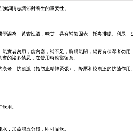
且強調情志調節對養生的重要性。
醫學認為，黃耆性溫，味甘，具有補氣固表、托毒排膿、利尿、
，氣實者勿用；能內塞，補不足，胸膈氣閉，腸胃有積滯者勿用
黃耆的諸多禁忌，在使用時應當留意。
抗衰老、抗應激（指防止精神緊張）、降壓和較廣泛的抗菌作用
群飲用。
開水，加蓋悶五分鐘，即可品飲。