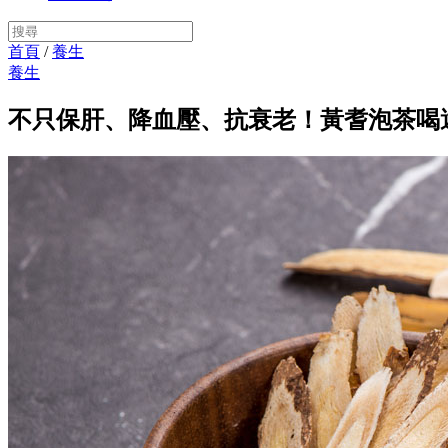
首頁
/
養生
養生
不只保肝、降血壓、抗衰老！黃耆泡茶喝