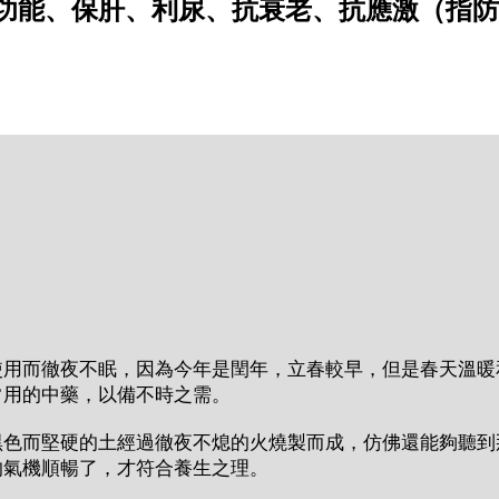
功能、保肝、利尿、抗衰老、抗應激（指防
使用而徹夜不眠，因為今年是閏年，立春較早，但是春天溫暖
常用的中藥，以備不時之需。
黑色而堅硬的土經過徹夜不熄的火燒製而成，仿佛還能夠聽到
的氣機順暢了，才符合養生之理。