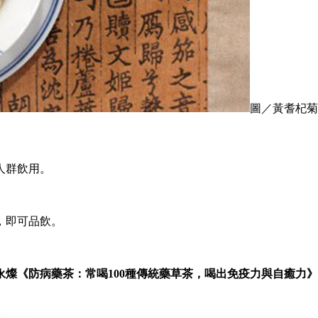
圖／黃耆杞菊
人群飲用。
，即可品飲。
永燦《
防病藥茶：常喝100種傳統藥草茶，喝出免疫力與自癒力
》