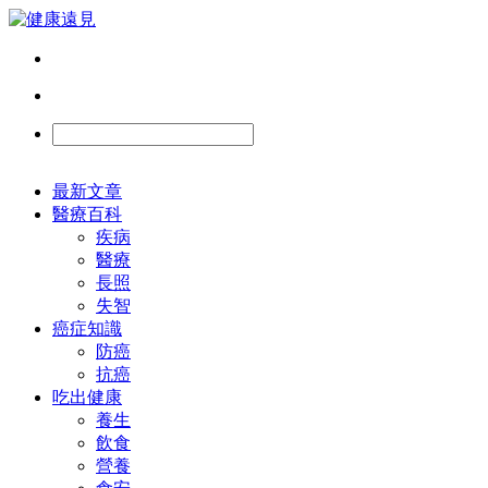
最新文章
醫療百科
疾病
醫療
長照
失智
癌症知識
防癌
抗癌
吃出健康
養生
飲食
營養