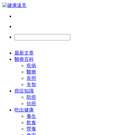
最新文章
醫療百科
疾病
醫療
長照
失智
癌症知識
防癌
抗癌
吃出健康
養生
飲食
營養