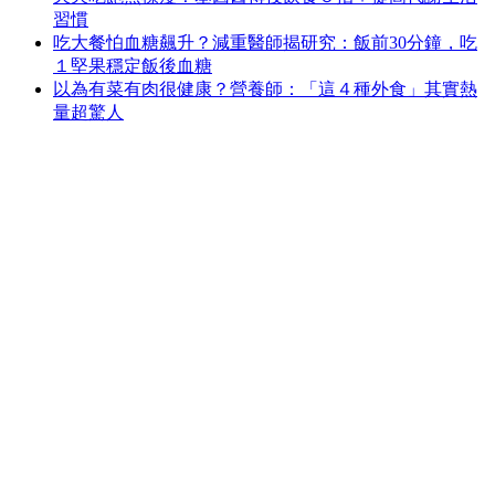
習慣
吃大餐怕血糖飆升？減重醫師揭研究：飯前30分鐘，吃
１堅果穩定飯後血糖
以為有菜有肉很健康？營養師：「這４種外食」其實熱
量超驚人