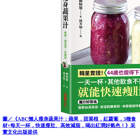
圖／《ABC懶人瘦身蔬果汁：蘋果．甜菜根．紅蘿蔔，3種食
材×每天一杯，快速瘦肚、高效減脂，喝出紅潤好氣色！》采
實文化出版提供