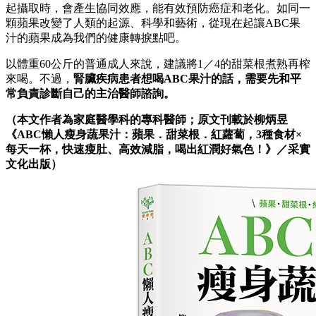
起攝取時，會產生協同效應，能有效預防癌症和老化。如同一
顆蘋果改變了人類的起源、科學和藝術，從現在起讓ABC果
汁的蘋果成為我們的健康轉捩點吧。
以體重60公斤的普通成人來說，建議將1／4的甜菜根煮熟再榨
來喝。不過，
腎臟疾病患者想喝ABC果汁的話，需要先和平
常負責診斷自己的主治醫師諮詢。
（本文作者為家庭醫學科的專科醫師；原文刊載於柳炳昱
《ABC懶人瘦身蔬果汁：蘋果．甜菜根．紅蘿蔔，3種食材×
每天一杯，快速瘦肚、高效減脂，喝出紅潤好氣色！》／采實
文化出版）