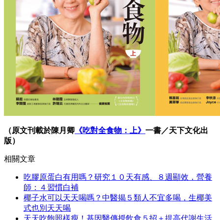
（原文刊載於陳月卿
《吃對全食物：上》
一書／天下文化出
版）
相關文章
吃膠原蛋白有用嗎？研究１０天有感、８週顯效，營養
師：４習慣白補
椰子水可以天天喝嗎？中醫揭５類人不宜多喝，生椰美
式也別天天喝
天天吃飽照樣瘦！基因醫傳授飲食５招＋提高代謝生活