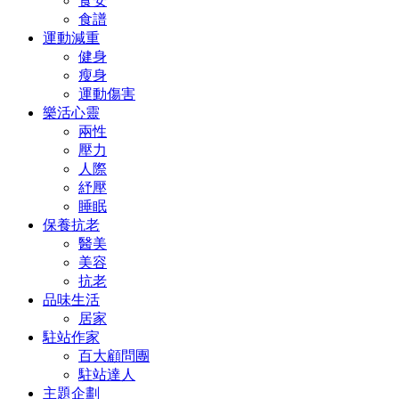
食安
食譜
運動減重
健身
瘦身
運動傷害
樂活心靈
兩性
壓力
人際
紓壓
睡眠
保養抗老
醫美
美容
抗老
品味生活
居家
駐站作家
百大顧問團
駐站達人
主題企劃