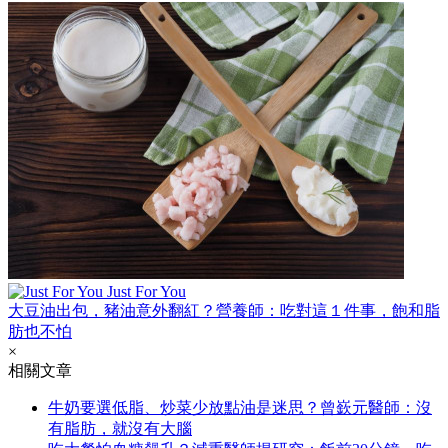
Just For You
大豆油出包，豬油意外翻紅？營養師：吃對這１件事，飽和脂
肪也不怕
×
相關文章
牛奶要選低脂、炒菜少放點油是迷思？曾嶔元醫師：沒
有脂肪，就沒有大腦