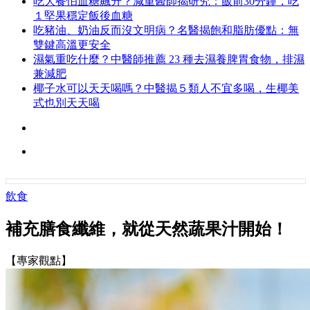
吃大餐怕血糖飆升？減重醫師揭研究：飯前30分鐘，吃
１堅果穩定飯後血糖
吃豬油、奶油反而沒文明病？名醫揭飽和脂肪優點：無
雙鍵高溫更安全
濕氣重吃什麼？中醫師推薦 23 種去濕養脾胃食物，排濕
兼減肥
椰子水可以天天喝嗎？中醫揭５類人不宜多喝，生椰美
式也別天天喝
飲食
補充膳食纖維，就從天然蔬果汁開始！
【專家觀點】