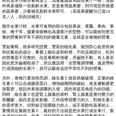
站在追求均衡營養角度上，我會建議食用綜合果汁一份，需額
外再多攝取一份新鮮水果。若是食用蔬果蜜，則可視您所挑選
的蔬果蜜，少量補充新鮮水果即可。（若蔬果蜜醣分已達24
克／人，則勿須補充）
製作全果汁時，水果可食用的部分包括果皮、果瓢、果肉、果
核、種子等，儘量保留轉化為濃果汁的型態，可以吸收到更完
整的營養和平常不易吃到的微量元素，這就是全食物的營養。
譬如葡萄，很多研究證實，豐富的植化素，能預防心血管疾病
和抗氧化的成分，事實上都在皮和籽裡，不吃這兩部分，吃到
的營養是不完整的。但是葡萄籽很硬，牙齒咬不動，有人甚至
因此把牙齒都咬崩了，所以應該用「全營養調理機」連皮帶籽
打成滑細的全果汁，就可以吸收這些平常吃不到的營養。
另外，食物只要加熱烹調，維生素Ｃ就容易被破壞。足量的維
生素Ｃ可以合成膠原蛋白，增強細胞間的鍵結，使皮膚黏膜更
加緊密，抵抗外來病源菌的入侵，因此有提高免疫力的功能。
同時，維生素Ｃ也是腎上腺素的原料，腎上腺素是應付壓力的
荷爾蒙，因此若是有創傷、工作或學習壓力的人，對維生素Ｃ
的需求更大。
但對缺乏咀嚼能力的人，或不喜歡吃蔬果的人，
要獲得足量維生素Ｃ，最好的方法就是把水果打成全果汁。製