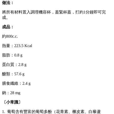
做法
：
將所有材料置入調理機容杯，蓋緊杯蓋，打約1分鐘即可完
成。
成品
：
約800c.c.
熱量：223.5 Kcal
脂肪：0.8 g
蛋白質：2.8 g
醣類：57.6 g
膳食纖維：2.4 g
鈉：28 mg
〔小常識〕
1.
葡萄含有豐富的葡萄多酚（花青素、檞皮素、白藜蘆