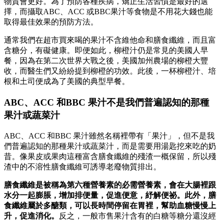
物質會更好。為了預防各種疾病，矯正生活習慣是最好的選
擇，而攝取ABC、ACC 或BBC果汁等食物是不用花大錢也能
取得最佳效果的預防方法。
通常我們在超市買來喝的果汁不含維他命和膳食纖維，而且富
含糖分，有礙健康。即便如此，柳橙汁仍是常見的美國人早
餐，因為在第二次世界大戰之後，美國加州農場的柳橙大豐
收，而醫生們又紛紛提到柳橙的功效。此後，一杯柳橙汁、培
根和土司便成為了美國的典型早餐。
ABC、ACC 和BBC 果汁不是我們普遍認知的那種
果汁或蔬菜汁
ABC、ACC 和BBC 果汁雖然名稱裡帶有「果汁」，但不是我
們普遍認知的那種果汁或蔬菜汁，而是需要用湯匙挖來吃的奶
昔。像果皮或果肉這種富含膳食纖維的殘渣一概保留，所以殘
渣中的不溶性膳食纖維可誘導老廢物質排出。
膳食纖維是被稱為第六種營養素的必需營養素，會在大腸裡跟
水分一起膨脹，增加排便量，促進便意，紓解便祕。此外，膳
食纖維屬於多醣類，可以長時間停留在胃裡，幫助血糖慢慢上
升，促進消化。
反之，一般市售果汁含有的白糖等糖分還沒經