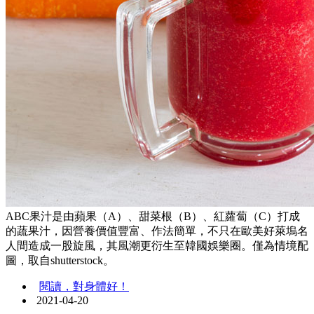
ABC果汁是由蘋果（A）、甜菜根（B）、紅蘿蔔（C）打成
的蔬果汁，因營養價值豐富、作法簡單，不只在歐美好萊塢名
人間造成一股旋風，其風潮更衍生至韓國娛樂圈。僅為情境配
圖，取自shutterstock。
閱讀，對身體好！
2021-04-20