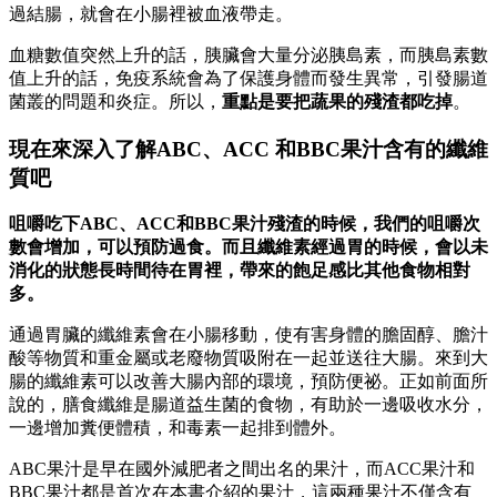
過結腸，就會在小腸裡被血液帶走。
血糖數值突然上升的話，胰臟會大量分泌胰島素，而胰島素數
值上升的話，免疫系統會為了保護身體而發生異常，引發腸道
菌叢的問題和炎症。所以，
重點是要把蔬果的殘渣都吃掉
。
現在來深入了解ABC、ACC 和BBC果汁含有的纖維
質吧
咀嚼吃下ABC、ACC和BBC果汁殘渣的時候，我們的咀嚼次
數會增加，可以預防過食。而且纖維素經過胃的時候，會以未
消化的狀態長時間待在胃裡，帶來的飽足感比其他食物相對
多。
通過胃臟的纖維素會在小腸移動，使有害身體的膽固醇、膽汁
酸等物質和重金屬或老廢物質吸附在一起並送往大腸。來到大
腸的纖維素可以改善大腸內部的環境，預防便祕。正如前面所
說的，膳食纖維是腸道益生菌的食物，有助於一邊吸收水分，
一邊增加糞便體積，和毒素一起排到體外。
ABC果汁是早在國外減肥者之間出名的果汁，而ACC果汁和
BBC果汁都是首次在本書介紹的果汁，這兩種果汁不僅含有