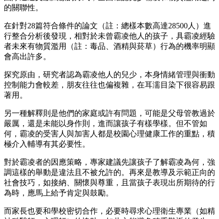
的關聯性。
在針對28篇符合條件的論文（註：總樣本數高達28500人）進
行整合分析後發現，相對於未曾霸凌他人的孩子，具霸凌經驗
者未來有物質濫用（註：毒品、酒精與菸草）行為的機率明顯
會高出許多。
探究原由，研究者認為霸凌他人的兒少，本身情緒管理與衝動
控制能力會較差，朋友往往也偏複雜，在耳濡目染下很容易跟
著用。
另一種解釋則是他們的家庭或許有問題，可能是父母管教過於
嚴厲，還是未能以身作則，進而讓孩子有樣學樣。但不管如
何，霸凌的受害人與加害人都是校園心理健康工作的重點，積
極介入輔導有其必要性。
對於霸凌者的因應策略，專家建議先讓孩子了解霸凌為何，強
調這樣的舉動是違法且不被允許的。再來是教導及示範正向的
社會技巧，如接納、關懷與尊重，且當孩子表現出所期待的行
為時，應馬上給予肯定與鼓勵。
而家長也要和學校密切合作，必要時尋求心理衛生專業（如精