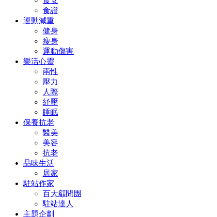
食安
食譜
運動減重
健身
瘦身
運動傷害
樂活心靈
兩性
壓力
人際
紓壓
睡眠
保養抗老
醫美
美容
抗老
品味生活
居家
駐站作家
百大顧問團
駐站達人
主題企劃