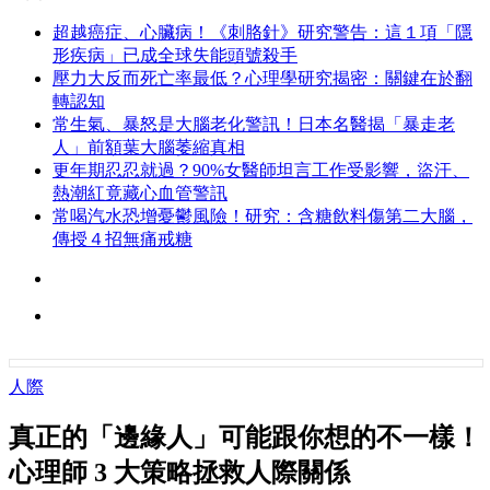
超越癌症、心臟病！《刺胳針》研究警告：這１項「隱
形疾病」已成全球失能頭號殺手
壓力大反而死亡率最低？心理學研究揭密：關鍵在於翻
轉認知
常生氣、暴怒是大腦老化警訊！日本名醫揭「暴走老
人」前額葉大腦萎縮真相
更年期忍忍就過？90%女醫師坦言工作受影響，盜汗、
熱潮紅竟藏心血管警訊
常喝汽水恐增憂鬱風險！研究：含糖飲料傷第二大腦，
傳授４招無痛戒糖
人際
真正的「邊緣人」可能跟你想的不一樣！
心理師 3 大策略拯救人際關係