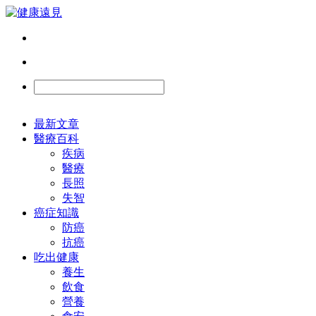
最新文章
醫療百科
疾病
醫療
長照
失智
癌症知識
防癌
抗癌
吃出健康
養生
飲食
營養