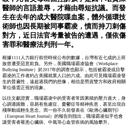
醫師的言語羞辱，才藉由尋短抗議。而發
生在去年的成大醫院喋血案，體外循環技
術師也因長期被同事霸凌，憤而持刀刺傷
對方，近日法官考量被告的遭遇，僅依傷
害罪和醫療法判刑一年。
根據1111人力銀行前些時候公布的數據，台灣有近七成的上班
族曾遭受惡意欺負。另外，美國職場霸凌協會（Workplace
Bullying Institute）於2017年的調查也顯示，包括被霸凌或目擊
霸凌的工作者約占美國就業人口的六成。由此可見職場霸凌發
生的普遍性，遠超過我們的想像，相信是勞資雙方和政府相關
單位亟需正視的現象。
以往文獻證實，職場霸凌中的受害者常因累積的壓力過大，身
心調適困難，容易有焦慮症、憂鬱症等精神疾患，甚至出現自
殘舉動或輕生意念。而一份不久前發表在《歐洲心臟期刊》
（European Heart Journal）的報告則指出，職場霸凌似乎也會
讓受害者罹患心臟病、中風等心血管疾病的風險攀升。