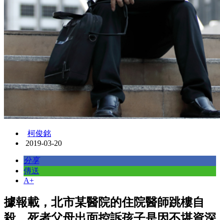
柯俊銘
2019-03-20
分享
傳送
A+
據報載，北市某醫院的住院醫師跳樓自
殺，死者父母出面控訴孩子是因不堪資深