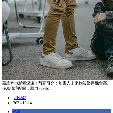
霸凌暴力影響深遠！荷蘭研究：加害人未來物質濫用機會高。
僅為情境配圖，取自Pexels
柯俊銘
2021-12-14
分享