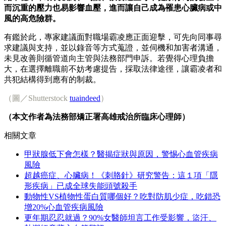
而沉重的壓力也易影響血壓，進而讓自己成為罹患心臟病或中
風的高危險群。
有鑑於此，專家建議面對職場霸凌應正面迎擊，可先向同事尋
求建議與支持，並以錄音等方式蒐證，並伺機和加害者溝通，
未見改善則循管道向主管與法務部門申訴。若覺得心理負擔
大，在選擇離職前不妨考慮提告，採取法律途徑，讓霸凌者和
共犯結構得到應有的制裁。
（圖／Shutterstock
tuaindeed
）
（本文作者為法務部矯正署高雄戒治所臨床心理師）
相關文章
甲狀腺低下會怎樣？醫揭症狀與原因，警惕心血管疾病
風險
超越癌症、心臟病！《刺胳針》研究警告：這１項「隱
形疾病」已成全球失能頭號殺手
動物性VS植物性蛋白質哪個好？吃對防肌少症，吃錯恐
增20%心血管疾病風險
更年期忍忍就過？90%女醫師坦言工作受影響，盜汗、