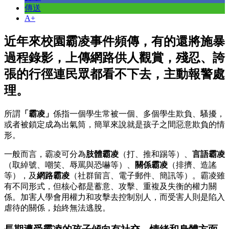
傳送
A+
近年來校園霸凌事件頻傳，有的還將施暴
過程錄影，上傳網路供人觀賞，殘忍、誇
張的行徑連民眾都看不下去，主動報警處
理。
所謂
「霸凌」
係指一個學生常被一個、多個學生欺負、騷擾，
或者被鎖定成為出氣筒，簡單來說就是孩子之間惡意欺負的情
形。
一般而言，霸凌可分為
肢體霸凌
（打、推和踢等）、
言語霸凌
（取綽號、嘲笑、辱罵與恐嚇等）、
關係霸凌
（排擠、造謠
等），及
網路霸凌
（社群留言、電子郵件、簡訊等）。霸凌雖
有不同形式，但核心都是蓄意、攻擊、重複及失衡的權力關
係。加害人學會用權力和攻擊去控制別人，而受害人則是陷入
虐待的關係，始終無法逃脫。