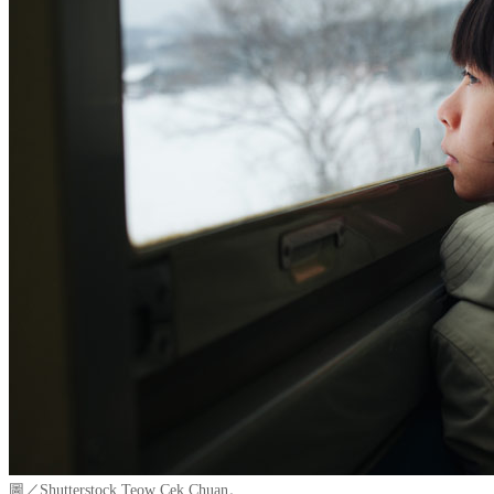
圖／Shutterstock
Teow Cek Chuan
。