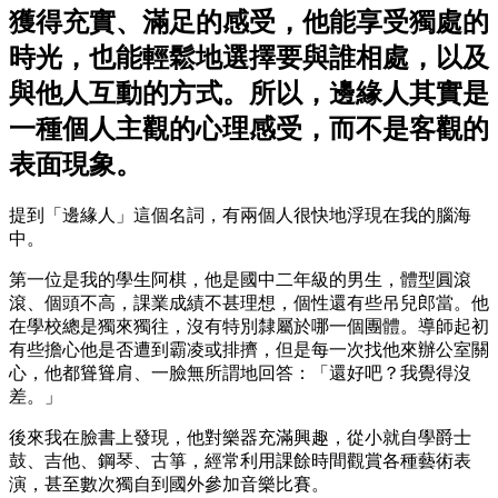
獲得充實、滿足的感受，他能享受獨處的
時光，也能輕鬆地選擇要與誰相處，以及
與他人互動的方式。所以，邊緣人其實是
一種個人主觀的心理感受，而不是客觀的
表面現象。
提到「邊緣人」這個名詞，有兩個人很快地浮現在我的腦海
中。
第一位是我的學生阿棋，他是國中二年級的男生，體型圓滾
滾、個頭不高，課業成績不甚理想，個性還有些吊兒郎當。他
在學校總是獨來獨往，沒有特別隸屬於哪一個團體。導師起初
有些擔心他是否遭到霸凌或排擠，但是每一次找他來辦公室關
心，他都聳聳肩、一臉無所謂地回答：「還好吧？我覺得沒
差。」
後來我在臉書上發現，他對樂器充滿興趣，從小就自學爵士
鼓、吉他、鋼琴、古箏，經常利用課餘時間觀賞各種藝術表
演，甚至數次獨自到國外參加音樂比賽。