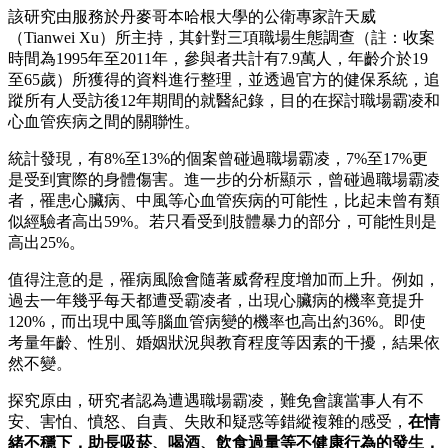
該研究由服務於丹麥哥本哈根大學的公衛專家許天威
（Tianwei Xu）所主持，其針對三項職場生態調查（註：收案
時間為1995年至2011年，參與者共計有7.9萬人，年齡介於19
至65歲）所獲得的資料進行整理，並透過官方的健保系統，追
蹤所有人受訪後12年期間的就醫紀錄，目的在探討職場霸凌和
心血管疾病之間的關聯性。
統計發現，有8%至13%的個案曾碰過職場霸凌，7%至17%更
是受到實際的身體傷害。進一步的分析顯示，曾碰過職場霸凌
者，罹患心臟病、中風等心血管疾病的可能性，比起未曾有類
似經驗者高出59%。若只看受到肢體暴力的部分，可能性則是
高出25%。
值得注意的是，罹病風險會隨著威脅程度增加而上升。例如，
過去一年幾乎每天都遭受霸凌者，出現心臟病的機率竟提升
120%，而出現中風等腦血管病變的機率也高出約36%。即使
考量年齡、性別、婚姻狀況與教育程度等因素的干擾，結果依
然不變。
探究原由，研究者認為遭遇職場霸凌，難免會讓當事人有不
安、害怕、憤怒、自責、失敗和疑惑等錯縱複雜的感受，
在情
緒不穩下，助長吸菸、喝酒、飲食過量等不健康行為的發生，