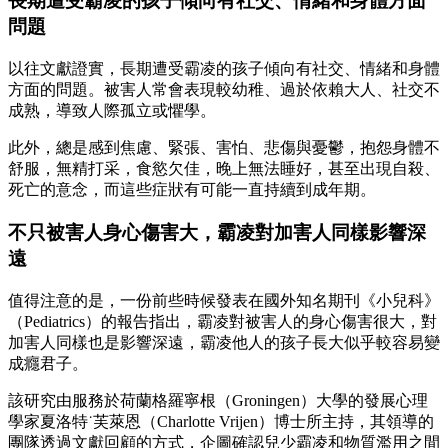
長期遭受霸凌的孩子傾向有社交、情緒和身體方面
問題
以往文獻證實，長期遭受霸凌的孩子傾向有社交、情緒和身體
方面的問題。被害人常會表現較幼稚、過於依賴大人、社交不
成熟，導致人際孤立或懼學。
此外，總是感到焦慮、緊張、害怕、悲傷與憂鬱，抱怨身體不
舒服，無精打采，食慾欠佳，晚上無法睡好，甚至出現自殺、
死亡的意念，而這些症狀有可能一直持續到成年期。
不只被害人身心傷害大，霸凌對加害人同樣影響深
遠
值得注意的是，一份前些時候發表在國外知名期刊《小兒科》
（Pediatrics）的報告指出，霸凌對被害人的身心傷害很大，對
加害人同樣也是影響深遠，霸凌他人的孩子長大似乎較容易變
成癮君子。
該研究由服務於荷蘭格羅寧根（Groningen）大學的發展心理
學家夏洛特˙芙萊恩（Charlotte Vrijen）博士所主持，其領導的
團隊透過文獻回顧的方式，企圖確認兒少霸凌和物質濫用之間