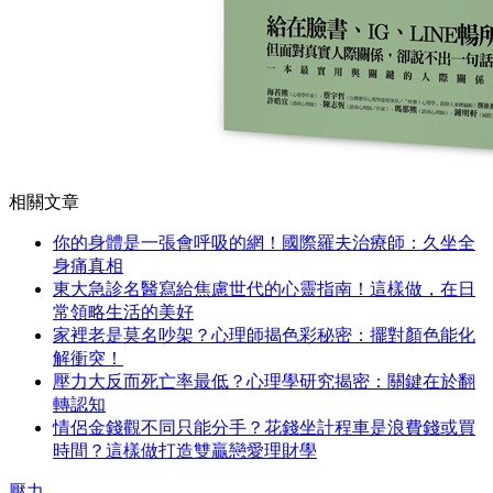
相關文章
你的身體是一張會呼吸的網！國際羅夫治療師：久坐全
身痛真相
東大急診名醫寫給焦慮世代的心靈指南！這樣做，在日
常領略生活的美好
家裡老是莫名吵架？心理師揭色彩秘密：擺對顏色能化
解衝突！
壓力大反而死亡率最低？心理學研究揭密：關鍵在於翻
轉認知
情侶金錢觀不同只能分手？花錢坐計程車是浪費錢或買
時間？這樣做打造雙贏戀愛理財學
壓力