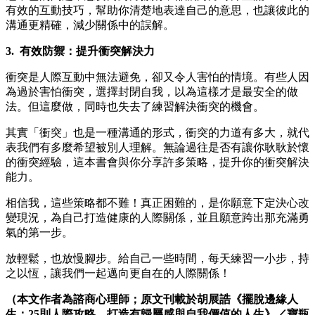
有效的互動技巧，幫助你清楚地表達自己的意思，也讓彼此的
溝通更精確，減少關係中的誤解。
3. 有效防禦：提升衝突解決力
衝突是人際互動中無法避免，卻又令人害怕的情境。有些人因
為過於害怕衝突，選擇封閉自我，以為這樣才是最安全的做
法。但這麼做，同時也失去了練習解決衝突的機會。
其實「衝突」也是一種溝通的形式，衝突的力道有多大，就代
表我們有多麼希望被別人理解。無論過往是否有讓你耿耿於懷
的衝突經驗，這本書會與你分享許多策略，提升你的衝突解決
能力。
相信我，這些策略都不難！真正困難的，是你願意下定決心改
變現況，為自己打造健康的人際關係，並且願意跨出那充滿勇
氣的第一步。
放輕鬆，也放慢腳步。給自己一些時間，每天練習一小步，持
之以恆，讓我們一起邁向更自在的人際關係！
（本文作者為諮商心理師；原文刊載於胡展誥《擺脫邊緣人
生：25則人際攻略，打造有歸屬感與自我價值的人生》／寶瓶