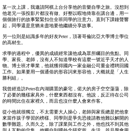
某一次上課，我邀請阿棋上台分享他的音樂自學之旅。沒想到
他老兄一張投影片都沒有做、好整以暇地倚靠在講台邊，用一
個個旅行的故事緊緊扣住全班同學的注意力。直到下課鐘聲響
起，同學還是意猶未盡地要他繼續分享故事。
另一位則是結識多年的好友Peter，頂著哥倫比亞大學博士學位
的高材生。
求學的過程中，優異的成績經常讓他成為眾所矚目的焦點。同
學、家長、老師，沒有人不知道學校有這麼一號近乎天才的人
物。博士班才畢業，他就獲得國內一家金融公司重金禮聘回國
工作。如果要用一個通俗的形容詞來形容他，大概就是「人生
勝利組」。
我曾經造訪Peter在內湖購置的豪宅，偌大的房子空空蕩蕩，除
了必要的幾樣家具外，什麼東西都沒有。他說，反正待在公司
的時間比住在家裡久，而且也沒什麼人會來作客。
從小他就很獨立，不太需要大人操心，老師與家長總是把他拿
來當作孩子學習的榜樣、同學則是爭先恐後請教他難以解開的
數學難題。久而久之，除了課業與工作之外，他也找不到其他
與人互動的交集。他獨自到國外念研究所、生活，並且學會用