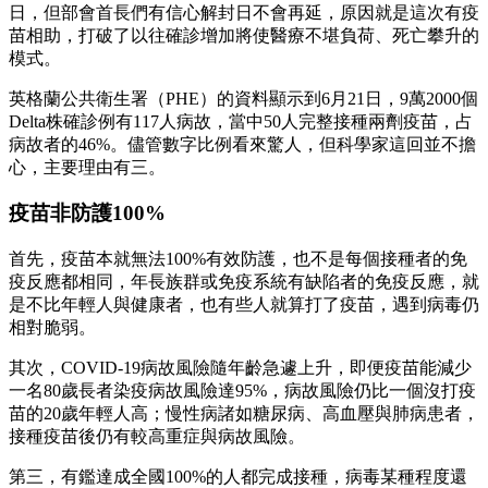
日，但部會首長們有信心解封日不會再延，原因就是這次有疫
苗相助，打破了以往確診增加將使醫療不堪負荷、死亡攀升的
模式。
英格蘭公共衛生署（PHE）的資料顯示到6月21日，9萬2000個
Delta株確診例有117人病故，當中50人完整接種兩劑疫苗，占
病故者的46%。儘管數字比例看來驚人，但科學家這回並不擔
心，主要理由有三。
疫苗非防護100%
首先，疫苗本就無法100%有效防護，也不是每個接種者的免
疫反應都相同，年長族群或免疫系統有缺陷者的免疫反應，就
是不比年輕人與健康者，也有些人就算打了疫苗，遇到病毒仍
相對脆弱。
其次，COVID-19病故風險隨年齡急遽上升，即便疫苗能減少
一名80歲長者染疫病故風險達95%，病故風險仍比一個沒打疫
苗的20歲年輕人高；慢性病諸如糖尿病、高血壓與肺病患者，
接種疫苗後仍有較高重症與病故風險。
第三，有鑑達成全國100%的人都完成接種，病毒某種程度還