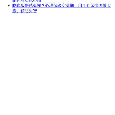
飽和脂肪也不怕
吃晚飯倍感孤獨？心理師談空巢期，用１０習慣強健大
腦、預防失智