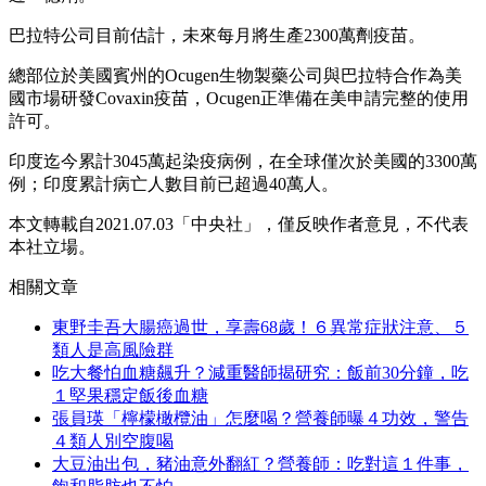
巴拉特公司目前估計，未來每月將生產2300萬劑疫苗。
總部位於美國賓州的Ocugen生物製藥公司與巴拉特合作為美
國市場研發Covaxin疫苗，Ocugen正準備在美申請完整的使用
許可。
印度迄今累計3045萬起染疫病例，在全球僅次於美國的3300萬
例；印度累計病亡人數目前已超過40萬人。
本文轉載自2021.07
.03「中央社」
，僅反映作者意見，不代表
本社立場。
相關文章
東野圭吾大腸癌過世，享壽68歲！６異常症狀注意、５
類人是高風險群
吃大餐怕血糖飆升？減重醫師揭研究：飯前30分鐘，吃
１堅果穩定飯後血糖
張員瑛「檸檬橄欖油」怎麼喝？營養師曝４功效，警告
４類人別空腹喝
大豆油出包，豬油意外翻紅？營養師：吃對這１件事，