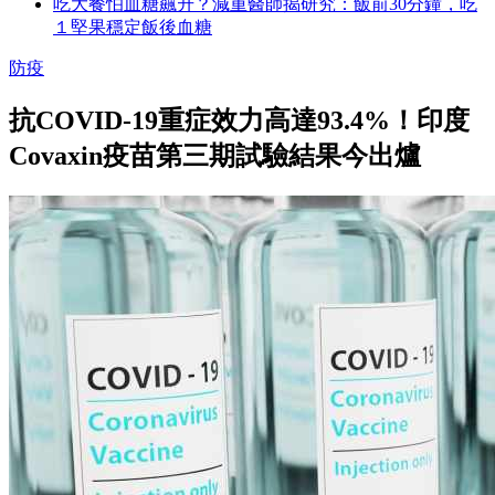
吃大餐怕血糖飆升？減重醫師揭研究：飯前30分鐘，吃
１堅果穩定飯後血糖
防疫
抗COVID-19重症效力高達93.4%！印度
Covaxin疫苗第三期試驗結果今出爐