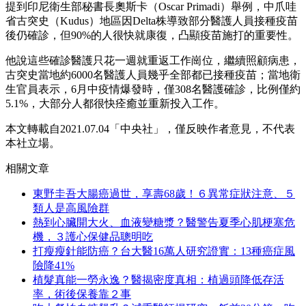
提到印尼衛生部秘書長奧斯卡（Oscar Primadi）舉例，中爪哇
省古突史（Kudus）地區因Delta株導致部分醫護人員接種疫苗
後仍確診，但90%的人很快就康復，凸顯疫苗施打的重要性。
他說這些確診醫護只花一週就重返工作崗位，繼續照顧病患，
古突史當地約6000名醫護人員幾乎全部都已接種疫苗；當地衛
生官員表示，6月中疫情爆發時，僅308名醫護確診，比例僅約
5.1%，大部分人都很快痊癒並重新投入工作。
本文轉載自2021.07
.04「中央社」
，僅反映作者意見，不代表
本社立場。
相關文章
東野圭吾大腸癌過世，享壽68歲！６異常症狀注意、５
類人是高風險群
熱到心臟開大火、血液變糖漿？醫警告夏季心肌梗塞危
機，３護心保健品聰明吃
打瘦瘦針能防癌？台大醫16萬人研究證實：13種癌症風
險降41%
植髮真能一勞永逸？醫揭密度真相：植過頭降低存活
率，術後保養靠２事