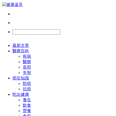
最新文章
醫療百科
疾病
醫療
長照
失智
癌症知識
防癌
抗癌
吃出健康
養生
飲食
營養