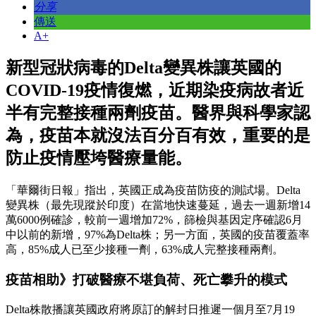
分享
傳送
A+
新型冠狀病毒的Delta變異株讓英國的
COVID-19疫情復燃，近期染疫病故者近
半有完整接種兩劑疫苗。醫界與科學家認
為，疫苗本就沒法百分百有效，重要的是
防止疫情壓垮醫療量能。
「華爾街日報」指出，英國正成為疫苗防疫的測試場。Delta
變異株（最先現蹤於印度）在當地快速蔓延，過去一週新增14
萬6000例確診，較前一週增加72%，篩檢與基因定序確認6月
中以前的新增，97%為Delta株；另一方面，英國的疫苗覆蓋率
高，85%成人已至少接種一劑，63%成人完整接種兩劑。
疫苗相助》打破醫療不堪負荷、死亡攀升的模式
Delta株散播讓英國政府將原訂的解封日推遲一個月至7月19