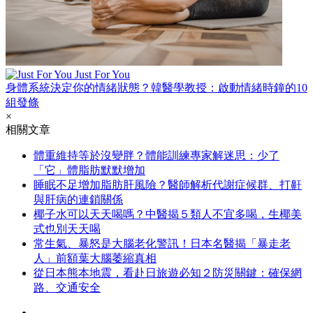
Just For You
身體系統決定你的情緒狀態？韓醫學教授：啟動情緒時鐘的10
組發條
×
相關文章
體重維持等於沒變胖？體能訓練專家解迷思：少了
「它」體脂肪默默增加
睡眠不足增加脂肪肝風險？醫師解析代謝症候群、打鼾
與肝病的連鎖關係
椰子水可以天天喝嗎？中醫揭５類人不宜多喝，生椰美
式也別天天喝
常生氣、暴怒是大腦老化警訊！日本名醫揭「暴走老
人」前額葉大腦萎縮真相
從日本熊本地震，看赴日旅遊必知２防災關鍵：確保網
路、交通安全