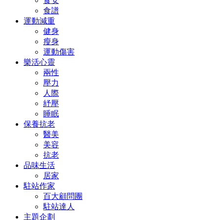
食安
食譜
運動減重
健身
瘦身
運動傷害
樂活心靈
兩性
壓力
人際
紓壓
睡眠
保養抗老
醫美
美容
抗老
品味生活
居家
駐站作家
百大顧問團
駐站達人
主題企劃