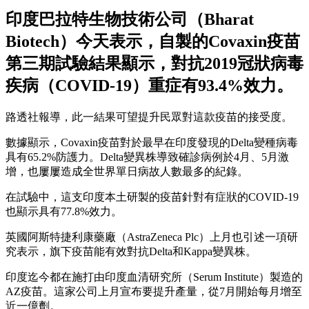
印度巴拉特生物技術公司（Bharat
Biotech）今天表示，自製的Covaxin疫苗
第三期試驗結果顯示，對抗2019冠狀病毒
疾病（COVID-19）重症有93.4%效力。
路透社報導，此一結果可望提升民眾對這款疫苗的接受度。
數據顯示，Covaxin疫苗對於最早在印度發現的Delta變種病毒
具有65.2%防護力。Delta變異株導致確診病例於4月、5月激
增，也屢屢造成全世界單日病故人數最多的紀錄。
在試驗中，這支印度本土研製的疫苗針對有症狀的COVID-19
也顯示具有77.8%效力。
英國阿斯特捷利康藥廠（AstraZeneca Plc）上月也引述一項研
究表示，旗下疫苗能有效對抗Delta和Kappa變異株。
印度迄今都在施打由印度血清研究所（Serum Institute）製造的
AZ疫苗。這家公司上月宣布要提升產量，從7月開始每月增至
近一億劑。