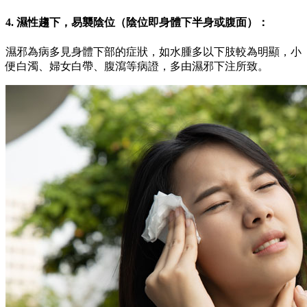
4. 濕性趨下，易襲陰位（陰位即身體下半身或腹面）：
濕邪為病多見身體下部的症狀，如水腫多以下肢較為明顯，小
便白濁、婦女白帶、腹瀉等病證，多由濕邪下注所致。