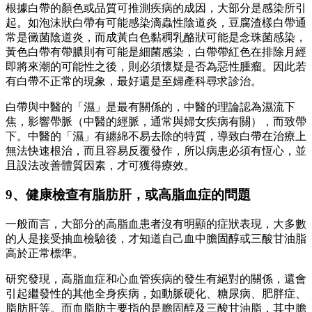
根據白帶的顏色或品質可推測疾病的成因，大部分是感染所引
起。如泡沫狀白帶有可能感染滴蟲性陰道炎，豆腐渣樣白帶通
常是黴菌陰道炎，而成黃白色黏稠乳酪狀可能是念珠菌感染，
黃色白帶有帶膿則有可能是細菌感染，白帶帶紅色在排除月經
即將來潮的可能性之後，則必須懷疑是否為惡性腫瘤。因此若
有白帶不正常的現象，最好還是至婦產科尋求診治。
白帶與中醫的「濕」是最有關係的，中醫的理論認為濕流下
焦，影響帶脈（中醫的經脈，通常與婦女疾病有關），而致帶
下。中醫的「濕」有纏綿不易去除的特質，導致白帶在治療上
無法快速根治，而且容易反覆發作，所以病患必須有恆心，並
且設法改善體質因素，才可獲得療效。
9、健康檢查有脂肪肝，或高脂血症的問題
一般而言，大部分的高脂血患者沒有明顯的症狀表現，大多數
的人是接受抽血檢驗後，才知道自己血中膽固醇或三酸甘油脂
高於正常標準。
研究發現，高脂血症和心血管疾病的發生有絕對的關係，還會
引起繼發性的其他全身疾病，如動脈硬化、糖尿病、肥胖症、
脂肪肝等。而血脂肪主要指的是膽固醇及三酸甘油脂，其中膽