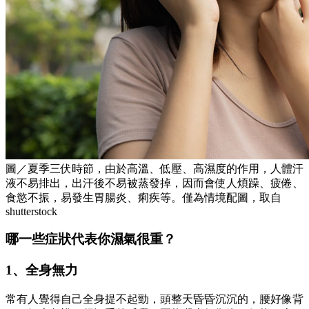
圖／夏季三伏時節，由於高溫、低壓、高濕度的作用，人體汗
液不易排出，出汗後不易被蒸發掉，因而會使人煩躁、疲倦、
食慾不振，易發生胃腸炎、痢疾等。僅為情境配圖，取自
shutterstock
哪一些症狀代表你濕氣很重？
1、全身無力
常有人覺得自己全身提不起勁，頭整天昏昏沉沉的，腰好像背