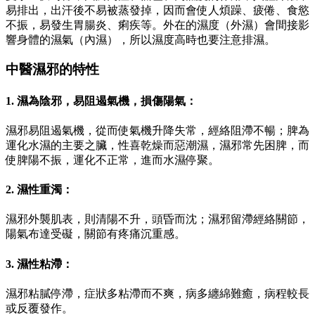
易排出，出汗後不易被蒸發掉，因而會使人煩躁、疲倦、食慾
不振，易發生胃腸炎、痢疾等。外在的濕度（外濕）會間接影
響身體的濕氣（內濕），所以濕度高時也要注意排濕。
中醫濕邪的特性
1. 濕為陰邪，易阻遏氣機，損傷陽氣：
濕邪易阻遏氣機，從而使氣機升降失常，經絡阻滯不暢；脾為
運化水濕的主要之臟，性喜乾燥而惡潮濕，濕邪常先困脾，而
使脾陽不振，運化不正常，進而水濕停聚。
2. 濕性重濁：
濕邪外襲肌表，則清陽不升，頭昏而沈；濕邪留滯經絡關節，
陽氣布達受礙，關節有疼痛沉重感。
3. 濕性粘滯：
濕邪粘膩停滯，症狀多粘滯而不爽，病多纏綿難癒，病程較長
或反覆發作。