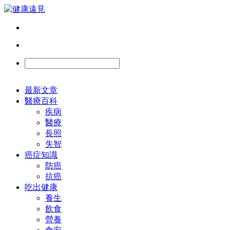
最新文章
醫療百科
疾病
醫療
長照
失智
癌症知識
防癌
抗癌
吃出健康
養生
飲食
營養