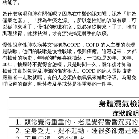
功能了。
為什麼痰濕和脾有關係呢？因為在中醫的認知裡，認為「肺為
儲痰之器」、「脾為生痰之源」，所以急性期的咳嗽有痰，可
以從肺來著手，慢性的咳嗽有痰，就必須從脾來下手了。唯有
調理脾胃，健脾祛濕，才有辦法搞定棘手的咳痰。
慢性阻塞性肺疾病英文簡稱為COPD，COPD 的人主要的表現
是咳嗽，他們的咳嗽是慢性咳嗽，很難痊癒。追溯起來，大都
有抽菸的病史，年輕的時候喜歡抽菸，一抽就是20年、30年、
40年，抽煙時不覺得會怎樣，只是時間一久，幾年後才知道，
抽菸其實對氣管及肺部的傷害很大。COPD 的病人長期咳喘，
嚴重者一走動就喘，有的人必須依賴氧氣來輔助呼吸。為避免
呼吸道的傷害，吸菸者及早戒菸是很重要的一件事。