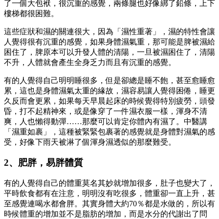
了一個大包袱，很沉重的感覺，兩條腿也好像綁了鉛條，上下
樓梯都很困難。
這些症狀和濕的關連很大，因為「濕性重著」，濕的特性會讓
人覺得很有沉重的感覺，如果身體濕氣重，那可能是脾被濕給
困住了，脾原本可以升發人體的清陽，一旦被濕困住了，清陽
不升，人體就會產生全身乏力而且有沉重的感覺。
有的人覺得自己明明睡很多，但是卻總是睡不飽，甚至愈睡愈
累，這也是身體濕氣太重的緣故，濕容易讓人覺得困倦，睡更
久反而會更累，如果每天早晨起床的時候覺得特別疲勞，頭發
昏，打不起精神來，或是像穿了一件濕衣服一樣，渾身不清
爽，人也懶得動彈……那麼可以肯定你體內有濕了。中醫講
「濕重如裹」，這種被緊緊包裹著的感覺就是身體對濕氣的感
受，好像下雨天被淋了個渾身濕透似的那麼難受。
2、肥胖，易胖體質
有的人覺得自己的體重莫名其妙就增加很多，肚子也變大了，
平時飲食都有在注意，明明沒有吃很多，體重卻一直上升，甚
至感覺連喝水都會胖。其實身體大約70％都是水做的，所以有
時候體重的增加並不是脂肪的增加，而是水分的代謝出了問