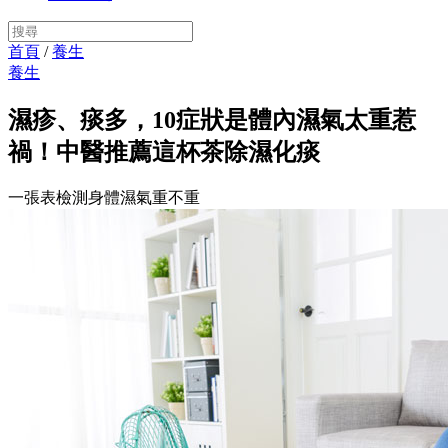
首頁
/
養生
養生
濕疹、痰多，10症狀是體內濕氣太重惹
禍！中醫推薦這杯茶除濕化痰
一張表檢測身體濕氣重不重