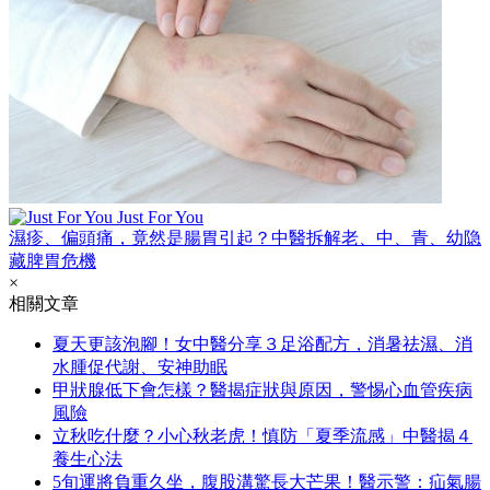
Just For You
濕疹、偏頭痛，竟然是腸胃引起？中醫拆解老、中、青、幼隐
藏脾胃危機
×
相關文章
夏天更該泡腳！女中醫分享３足浴配方，消暑祛濕、消
水腫促代謝、安神助眠
甲狀腺低下會怎樣？醫揭症狀與原因，警惕心血管疾病
風險
立秋吃什麼？小心秋老虎！慎防「夏季流感」中醫揭４
養生心法
5旬運將負重久坐，腹股溝驚長大芒果！醫示警：疝氣腸