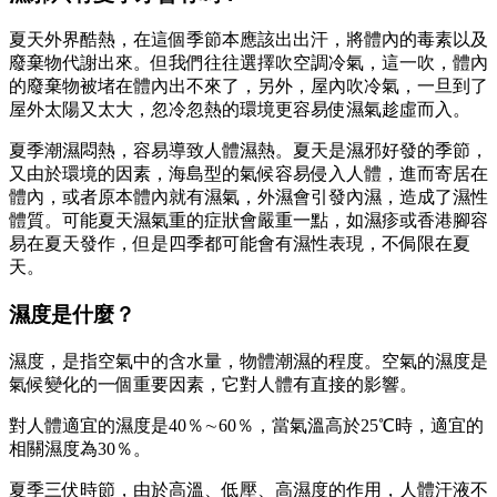
夏天外界酷熱，在這個季節本應該出出汗，將體內的毒素以及
廢棄物代謝出來。但我們往往選擇吹空調冷氣，這一吹，體內
的廢棄物被堵在體內出不來了，另外，屋內吹冷氣，一旦到了
屋外太陽又太大，忽冷忽熱的環境更容易使濕氣趁虛而入。
夏季潮濕悶熱，容易導致人體濕熱。夏天是濕邪好發的季節，
又由於環境的因素，海島型的氣候容易侵入人體，進而寄居在
體內，或者原本體內就有濕氣，外濕會引發內濕，造成了濕性
體質。可能夏天濕氣重的症狀會嚴重一點，如濕疹或香港腳容
易在夏天發作，但是四季都可能會有濕性表現，不侷限在夏
天。
濕度是什麼？
濕度，是指空氣中的含水量，物體潮濕的程度。空氣的濕度是
氣候變化的一個重要因素，它對人體有直接的影響。
對人體適宜的濕度是40％∼60％，當氣溫高於25℃時，適宜的
相關濕度為30％。
夏季三伏時節，由於高溫、低壓、高濕度的作用，人體汗液不