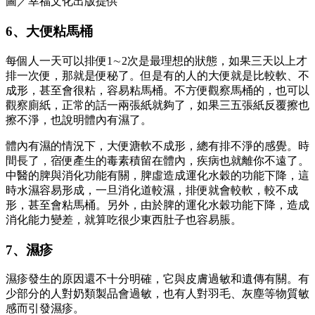
圖／幸福文化出版提供
6、大便粘馬桶
每個人一天可以排便1∼2次是最理想的狀態，如果三天以上才
排一次便，那就是便秘了。但是有的人的大便就是比較軟、不
成形，甚至會很粘，容易粘馬桶。不方便觀察馬桶的，也可以
觀察廁紙，正常的話一兩張紙就夠了，如果三五張紙反覆擦也
擦不淨，也說明體內有濕了。
體內有濕的情況下，大便溏軟不成形，總有排不淨的感覺。時
間長了，宿便產生的毒素積留在體內，疾病也就離你不遠了。
中醫的脾與消化功能有關，脾虛造成運化水穀的功能下降，這
時水濕容易形成，一旦消化道較濕，排便就會較軟，較不成
形，甚至會粘馬桶。另外，由於脾的運化水穀功能下降，造成
消化能力變差，就算吃很少東西肚子也容易脹。
7、濕疹
濕疹發生的原因還不十分明確，它與皮膚過敏和遺傳有關。有
少部分的人對奶類製品會過敏，也有人對羽毛、灰塵等物質敏
感而引發濕疹。