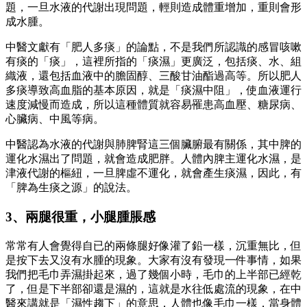
題，一旦水液的代謝出現問題，輕則造成體重增加，重則會形
成水腫。
中醫文獻有「肥人多痰」的論點，不是我們所認識的感冒咳嗽
有痰的「痰」，這裡所指的「痰濕」更廣泛，包括痰、水、組
織液，還包括血液中的膽固醇、三酸甘油酯過高等。所以肥人
多痰導致高血脂的基本原因，就是「痰濕中阻」，使血液運行
速度減慢而造成，所以這種體質就容易罹患高血壓、糖尿病、
心臟病、中風等病。
中醫認為水液的代謝與肺脾腎這三個臟腑最有關係，其中脾的
運化水濕出了問題，就會造成肥胖。人體內脾主運化水濕，是
津液代謝的樞紐，一旦脾虛不運化，就會產生痰濕，因此，有
「脾為生痰之源」的說法。
3、兩腿很重，小腿腫脹感
常常有人會覺得自已的兩條腿好像灌了鉛一樣，沉重無比，但
是按下去又沒有水腫的現象。大家有沒有發現一件事情，如果
我們把毛巾弄濕掛起來，過了幾個小時，毛巾的上半部已經乾
了，但是下半部卻還是濕的，這就是水往低處流的現象，在中
醫來講就是「濕性趨下」的意思，人體也像毛巾一樣，當身體