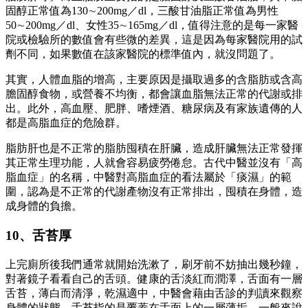
固醇正常值為130∼200mg／dl，三酸甘油脂正常值為男性
50∼200mg／dl、女性35∼165mg／dl，值得注意的是每一家醫
院或檢驗所的數值會有些微的差異，這是因為每家醫院用的試
劑不同，如果數值在該家醫院的標準值內，就沒問題了。
其實，人體血脂的增高，主要原因是攝取過多的含脂肪或含高
膽固醇食物，或營養不均衡，都會讓血脂無法正常的代謝或排
出。此外，高血壓、肥胖、嗜煙酒、糖尿病及有家族遺傳的人
都是高脂血症的危險群。
脂肪肝也是不正常的脂肪囤積在肝臟，造成肝臟無法正常發揮
其正常生理功能，人就會容易疲勞倦怠。古代中醫並沒有「高
脂血症」的名稱，中醫對高脂血症的看法屬於「痰濕」的範
圍，認為是不正常的代謝產物沒有正常排出，囤積在身體，造
成身體的負擔。
10、舌苔厚
上完廁所後我們通常就開始洗漱了，刷牙前不妨抽出幾秒鐘，
對著鏡子看看自己的舌頭。健康的舌淡紅而潤澤，舌面有一層
舌苔，薄白而清淨，乾濕適中，中醫會藉由舌診的判讀來觀察
身體的狀態，舌苔指的是覆蓋在舌面上的一層薄垢，一般來說