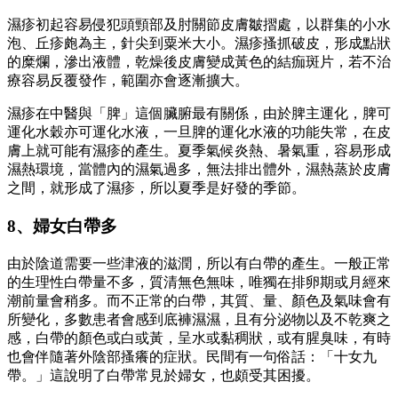
濕疹初起容易侵犯頭頸部及肘關節皮膚皺摺處，以群集的小水
泡、丘疹皰為主，針尖到粟米大小。濕疹搔抓破皮，形成點狀
的糜爛，滲出液體，乾燥後皮膚變成黃色的結痂斑片，若不治
療容易反覆發作，範圍亦會逐漸擴大。
濕疹在中醫與「脾」這個臟腑最有關係，由於脾主運化，脾可
運化水穀亦可運化水液，一旦脾的運化水液的功能失常，在皮
膚上就可能有濕疹的產生。夏季氣候炎熱、暑氣重，容易形成
濕熱環境，當體內的濕氣過多，無法排出體外，濕熱蒸於皮膚
之間，就形成了濕疹，所以夏季是好發的季節。
8、婦女白帶多
由於陰道需要一些津液的滋潤，所以有白帶的產生。一般正常
的生理性白帶量不多，質清無色無味，唯獨在排卵期或月經來
潮前量會稍多。而不正常的白帶，其質、量、顏色及氣味會有
所變化，多數患者會感到底褲濕濕，且有分泌物以及不乾爽之
感，白帶的顏色或白或黃，呈水或黏稠狀，或有腥臭味，有時
也會伴隨著外陰部搔癢的症狀。民間有一句俗話：「十女九
帶。」這說明了白帶常見於婦女，也頗受其困擾。