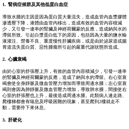
1. 腎病症候群及其他低蛋白血症
導致水腫的主因是因為蛋白質大量流失，造成血管內血漿膠體
滲透壓下降，液體由血管內移出，造成有效的血管內容積減
少，又引發一連串的腎臟及神經荷爾蒙的反應，造成鈉與水的
滯留所致。引起白漿蛋白低下的原因，包括因為大量的鹽水輸
液灌注、營養不良、重度慢性肝臟疾病，或是由於泌尿道或腸
胃道流失蛋白質、惡性腫瘤所引起的嚴重代謝狀態所造成。
2. 心臟衰竭
由於心室的舒張壓上升，有效的血管內容積減少，引發一連串
的腎臟及神經荷爾蒙的反應，造成了鈉與水的滯留。右心室衰
竭會使全身靜脈及微血管壓力增加而導致周邊水腫；左心室衰
竭則會因為肺靜脈及微血管壓力增加，導致肺水腫，間接使右
心室的舒張壓也上升，最後造成周邊水腫。此類病人連走路、
爬樓梯都會有喘息及呼吸困難的現象，甚至爬到2樓就走不
動，需要停下來休息。
3. 肝硬化