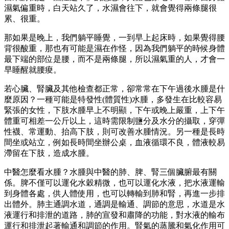
濕氣偏重時，白天站久了，水濕會往下，就會覺得兩條腿很
累、很重。
那如果是晚上，我們躺平睡覺，一到早上起床時，如果覺得腰
背很酸重，那也有可能是濕在作怪，因為我們躺平的時候身體
最下端的部位是腰，而不是兩條腿，所以濕氣重的人，才會一
早睡醒就腰痠。
若心臟、腎臟及其他檢查都正常，卻常常在下午過後水腫是什
麼原因？一種可能是特發性(體質性)水腫，多發生在比較容易
緊張的女性，下肢水腫早上不明顯，下午或晚上嚴重，上下午
體重可相差一公斤以上，這時需限制鹽分及水分的攝取，穿彈
性襪、常運動、抬高下肢，則可改善水腫情況。另一種是長時
間坐或站立，例如長時間坐辦公桌，血液循環不良，體液較易
滯留在下肢，造成水腫。
中醫怎麼看水腫？水腫與中醫的肺、脾、腎三個臟腑最有關
係。脾不僅可以運化水穀精微，也可以運化水液，把水液運輸
到身體各處，供人體使用，也可以轉輸到肺和腎，再進一步排
出體外。肺主通調水道，通調是輸通、調節的意思，水道是水
液運行和排泄的道路，肺的宣發和肅降的功能，對水液的輸布
運行和排泄起著輸通和調節的作用。腎氣的蒸騰和氣化作用可