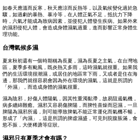
如春天應溫而反寒，秋天應涼而反熱等，以及氣候變化過於急
驟，如過劇的暴熱、暴冷等，在人體正氣不足，抵抗力下降
時，六氣才能成為致病因素，並侵犯人體發生疾病。如果外來
的濕邪侵犯人體，會造成身體濕氣過重，進而影響正常身體生
理功能。
台灣氣候多濕
夏末秋初還有一個時期稱為長夏，濕為長夏之主氣，在台灣地
區，夏季多有颱風，既炎熱又多雨，這時濕氣就很重。如果我
們的生活環境很潮濕，或居住的地區常下雨，又或者是住在海
邊，那我們就很容易會因為外在環境的濕氣，這就是所謂的
「外濕」，而造成身體的濕氣很重。
濕為陰邪，好傷人體陽氣，因其性重濁黏滯，故易阻遏氣機，
病多纏綿難癒。濕邪又容易傷脾陽，而脾性喜燥而惡濕，一旦
脾陽為濕邪所遏，則可能導致脾氣不能正常運化而氣機不暢，
形成了「內濕」，這是所謂的脾虛濕盛，可見到脘腹脹滿，食
慾不振，大便稀溏等症狀。
濕邪只有夏季才會有嗎？