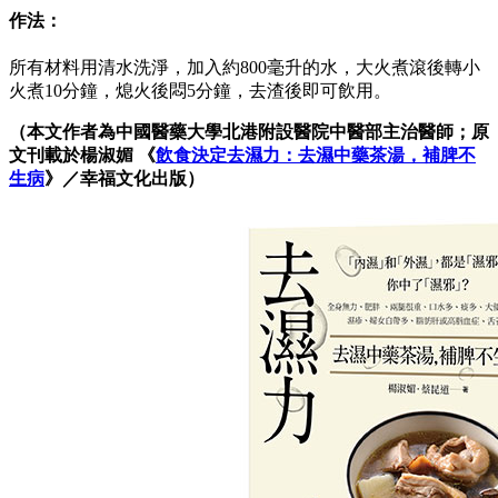
作法：
所有材料用清水洗淨，加入約800毫升的水，大火煮滾後轉小
火煮10分鐘，熄火後悶5分鐘，去渣後即可飲用。
（本文作者為中國醫藥大學北港附設醫院中醫部主治醫師；原
文刊載於
楊淑媚 《
飲食決定去濕力：去濕中藥茶湯，補脾不
生病
》
／
幸福文化
出版）