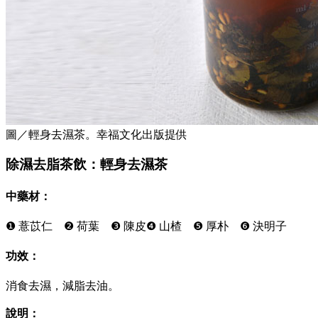
圖／輕身去濕茶。幸福文化出版提供
除濕去脂茶飲：輕身去濕茶
中藥材：
❶ 薏苡仁 ❷ 荷葉 ❸ 陳皮❹ 山楂 ❺ 厚朴 ❻ 決明子
功效：
消食去濕，減脂去油。
說明：