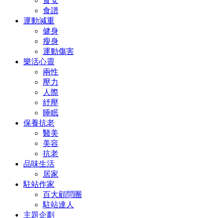
食安
食譜
運動減重
健身
瘦身
運動傷害
樂活心靈
兩性
壓力
人際
紓壓
睡眠
保養抗老
醫美
美容
抗老
品味生活
居家
駐站作家
百大顧問團
駐站達人
主題企劃