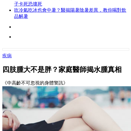
子卡死恐壞死
吹冷氣吃冰也會中暑？醫揭陽暑陰暑差異，教你喝對飲
品解暑
疾病
四肢腫大不是胖？家庭醫師揭水腫真相
《中高齡不可忽視的身體警訊》