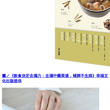
圖／《飲食決定去濕力：去濕中藥茶湯，補脾不生病》幸福文
化出版提供