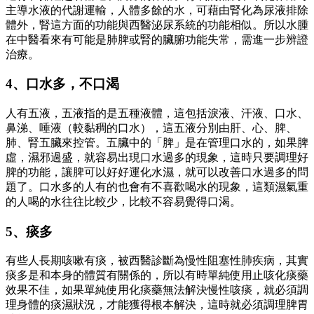
主導水液的代謝運輸，人體多餘的水，可藉由腎化為尿液排除
體外，腎這方面的功能與西醫泌尿系統的功能相似。所以水腫
在中醫看來有可能是肺脾或腎的臟腑功能失常，需進一步辨證
治療。
4、口水多，不口渴
人有五液，五液指的是五種液體，這包括淚液、汗液、口水、
鼻涕、唾液（較黏稠的口水），這五液分別由肝、心、脾、
肺、腎五臟來控管。五臟中的「脾」是在管理口水的，如果脾
虛，濕邪過盛，就容易出現口水過多的現象，這時只要調理好
脾的功能，讓脾可以好好運化水濕，就可以改善口水過多的問
題了。口水多的人有的也會有不喜歡喝水的現象，這類濕氣重
的人喝的水往往比較少，比較不容易覺得口渴。
5、痰多
有些人長期咳嗽有痰，被西醫診斷為慢性阻塞性肺疾病，其實
痰多是和本身的體質有關係的，所以有時單純使用止咳化痰藥
效果不佳，如果單純使用化痰藥無法解決慢性咳痰，就必須調
理身體的痰濕狀況，才能獲得根本解決，這時就必須調理脾胃