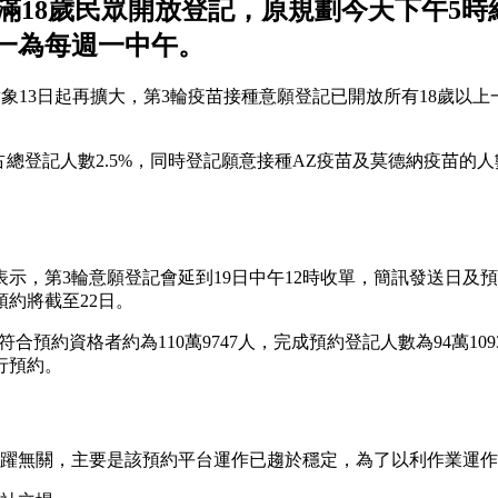
路，滿18歲民眾開放登記，原規劃今天下午
統一為每週一中午。
施對象13日起再擴大，第3輪疫苗接種意願登記已開放所有18歲以上
占總登記人數2.5%，同時登記願意接種AZ疫苗及莫德納疫苗的人數為
示，第3輪意願登記會延到19日中午12時收單，簡訊發送日及
約將截至22日。
預約資格者約為110萬9747人，完成預約登記人數為94萬10
行預約。
踴躍無關，主要是該預約平台運作已趨於穩定，為了以利作業運