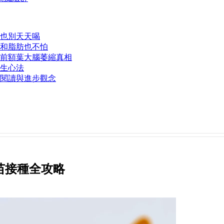
也別天天喝
和脂肪也不怕
前額葉大腦萎縮真相
生心法
動閱讀與進步觀念
苗接種全攻略