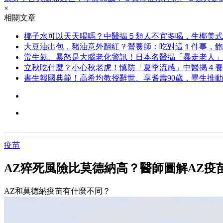
×
相關文章
椰子水可以天天喝嗎？中醫揭５類人不宜多喝，生椰美式
大豆油出包，豬油意外翻紅？營養師：吃對這１件事，飽
常生氣、暴怒是大腦老化警訊！日本名醫揭「暴走老人」
立秋吃什麼？小心秋老虎！慎防「夏季流感」中醫揭４養
書生報國典範！高希均教授辭世、享耆壽90歲，畢生推
疫苗
AZ猝死風險比莫德納高？醫師圖解AZ疫
AZ和莫德納疫苗有什麼不同？