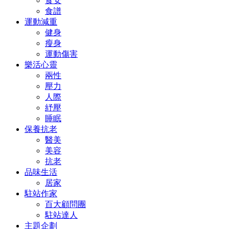
食安
食譜
運動減重
健身
瘦身
運動傷害
樂活心靈
兩性
壓力
人際
紓壓
睡眠
保養抗老
醫美
美容
抗老
品味生活
居家
駐站作家
百大顧問團
駐站達人
主題企劃