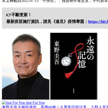
本文轉載自2021.07.15「中央社」，僅反映作者意見，不代表
👉不斷更新！
最新疫苗施打資訊，請見《遠見》疫情專題：
https://bit.
Just For You
東野圭吾大腸癌過世，享壽68歲！６異常症狀注意、５類人是