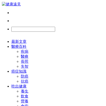
最新文章
醫療百科
疾病
醫療
長照
失智
癌症知識
防癌
抗癌
吃出健康
養生
飲食
營養