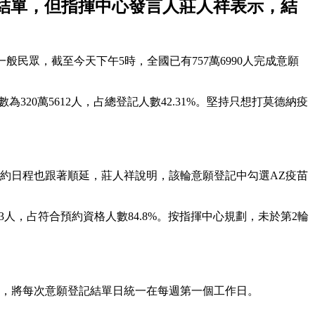
5時結單，但指揮中心發言人莊人祥表示，結
一般民眾，截至今天下午5時，全國已有757萬6990人完成意願
320萬5612人，占總登記人數42.31%。堅持只想打莫德納疫
預約日程也跟著順延，莊人祥說明，該輪意願登記中勾選AZ疫苗
93人，占符合預約資格人數84.8%。按指揮中心規劃，未於第2輪
作，將每次意願登記結單日統一在每週第一個工作日。