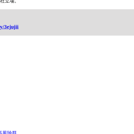
本社立場。
ly/3ejujii
高風險群