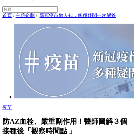
首頁
/
主題企劃
/
新冠疫苗懶人包，多種疑問一次解答
疫苗
防AZ血栓、嚴重副作用！醫師圖解３個
接種後「觀察時間點 」