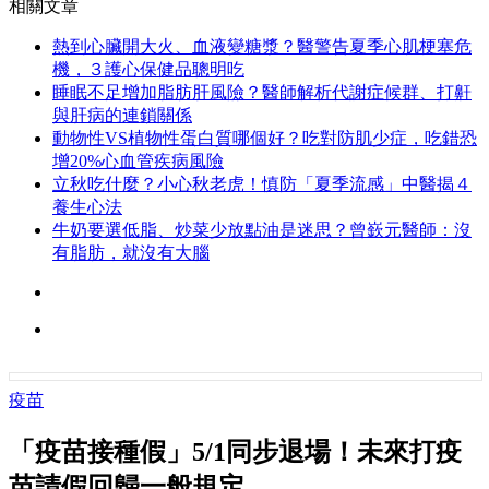
相關文章
熱到心臟開大火、血液變糖漿？醫警告夏季心肌梗塞危
機，３護心保健品聰明吃
睡眠不足增加脂肪肝風險？醫師解析代謝症候群、打鼾
與肝病的連鎖關係
動物性VS植物性蛋白質哪個好？吃對防肌少症，吃錯恐
增20%心血管疾病風險
立秋吃什麼？小心秋老虎！慎防「夏季流感」中醫揭４
養生心法
牛奶要選低脂、炒菜少放點油是迷思？曾嶔元醫師：沒
有脂肪，就沒有大腦
疫苗
「疫苗接種假」5/1同步退場！未來打疫
苗請假回歸一般規定