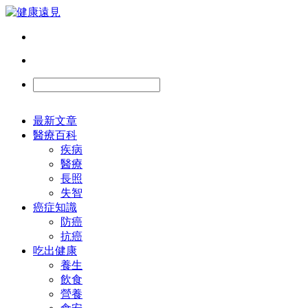
最新文章
醫療百科
疾病
醫療
長照
失智
癌症知識
防癌
抗癌
吃出健康
養生
飲食
營養