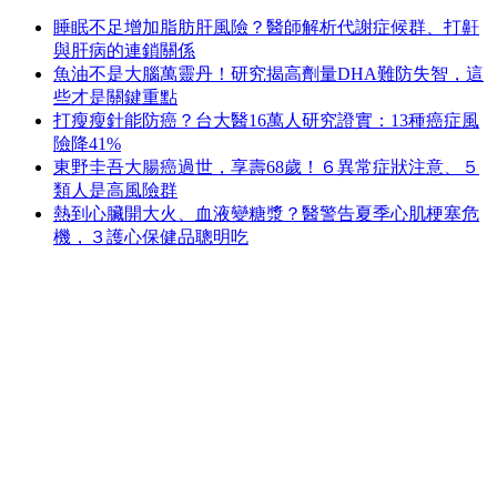
睡眠不足增加脂肪肝風險？醫師解析代謝症候群、打鼾
與肝病的連鎖關係
魚油不是大腦萬靈丹！研究揭高劑量DHA難防失智，這
些才是關鍵重點
打瘦瘦針能防癌？台大醫16萬人研究證實：13種癌症風
險降41%
東野圭吾大腸癌過世，享壽68歲！６異常症狀注意、５
類人是高風險群
熱到心臟開大火、血液變糖漿？醫警告夏季心肌梗塞危
機，３護心保健品聰明吃