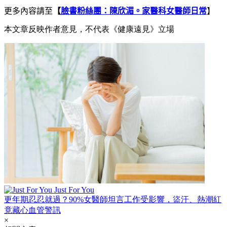
更多內容請至
【
臉書粉絲團：陳欣湄。家醫科女醫師日常
】
本文章反映作者意見，不代表《健康遠見》立場
Just For You
更年期忍忍就過？90%女醫師坦言工作受影響，盜汗、熱潮紅
竟藏心血管警訊
×