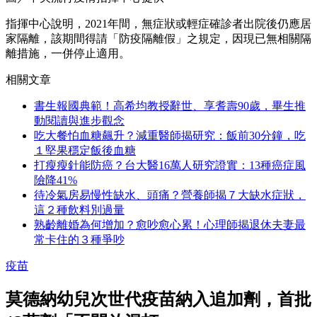
指揮中心說明，2021年間，無症狀或輕症確診者出院後仍應居
家隔離，該期間得請「防疫隔離假」之規定，因現已無相關隔
離措施，一併停止適用。
相關文章
書生報國典範！高希均教授辭世、享耆壽90歲，畢生推
動閱讀與進步觀念
吃大餐怕血糖飆升？減重醫師揭研究：飯前30分鐘，吃
１堅果穩定飯後血糖
打瘦瘦針能防癌？台大醫16萬人研究證實：13種癌症風
險降41%
待冷氣房易慢性缺水、頭痛？營養師揭７大缺水症狀，
這２種飲料別過量
熟齡離婚為何增加？愈吵愈心累！心理師揭退休夫妻最
常卡住的３種爭吵
疫苗
莫德納幼兒次世代疫苗納入追加劑，首批