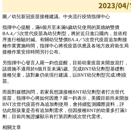
圖／幼兒新冠疫苗接種建議。中央流行疫情指揮中心
指揮中心提醒，滿6個月至未滿6歲幼兒使用的莫德納雙價
BA.4／5次世代疫苗為幼兒劑型，將於近日進口國內，並依程
序進行檢驗封緘。有關幼兒雙價BA.4／5次世代疫苗追加劑接
種作業實施時間，指揮中心將視疫苗供應及各地方政府衛生局
接種作業安排時間另行公布。
另指揮中心發言人羅一鈞也提醒，目前幼童疫苗未開放混打，
該措施不適用於6個月至未滿5歲、完成BNT幼兒劑型基礎劑
接種兒童，該對象仍依現行建議，以BNT幼兒劑型完成3劑疫
苗。
而面對媒體詢問，若家長想讓接種BNT幼兒劑型者打次世代
疫苗，指揮中心將如何因應？羅一鈞表示，美國目前尚未開放
BNT次世代疫苗作為追加劑使用，會持續監測國際資料，評
估此類孩童是否有追加劑需求，但因接種BNT的幼童多打滿3
劑，目前尚無證據顯示有打第四劑或次世代需求。
相關文章