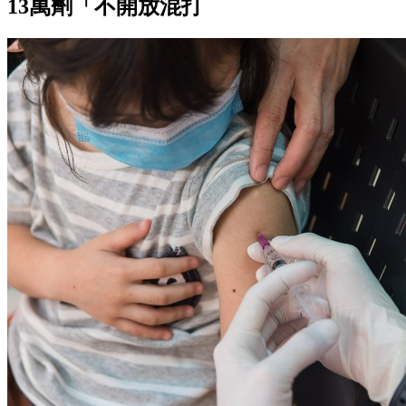
13萬劑「不開放混打