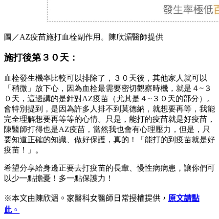
圖／AZ疫苗施打血栓副作用。陳欣湄醫師提供
施打後第３０天：
血栓發生機率比較可以排除了，３０天後，其他家人就可以
「稍微」放下心，因為血栓最需要密切觀察時機，就是４~３
０天，這邊講的是針對AZ疫苗（尤其是４~３０天的部分）。
會特別提到，是因為許多人排不到莫德納，就想要再等，我能
完全理解想要再等等的心情。只是，能打的疫苗就是好疫苗，
陳醫師打得也是AZ疫苗，當然我也會有心理壓力，但是，只
要知道正確的知識、做好保護，真的！「能打的到疫苗就是好
疫苗！」。
希望分享給身邊正要去打疫苗的長輩、慢性病病患，讓你們可
以少一點擔憂！多一點保護力！
※本文由
陳欣湄。家醫科女醫師日常
授權提供，
原文請點
此
。