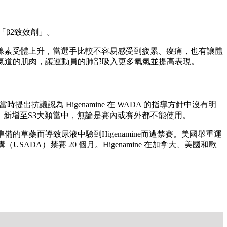
「β2致效劑」。
腺素受體上升，當選手比較不容易感受到疲累、痠痛，也有讓體
氣道的肌肉，讓運動員的肺部吸入更多氧氣並提高表現。
。當時提出抗議認為 Higenamine 在 WADA 的指導方針中沒有明
DA）新增至S3大類當中，無論是賽內或賽外都不能使用。
準備的草藥而導致尿液中驗到Higenamine而遭禁賽。美國舉重運
（USADA）禁賽 20 個月。Higenamine 在加拿大、美國和歐