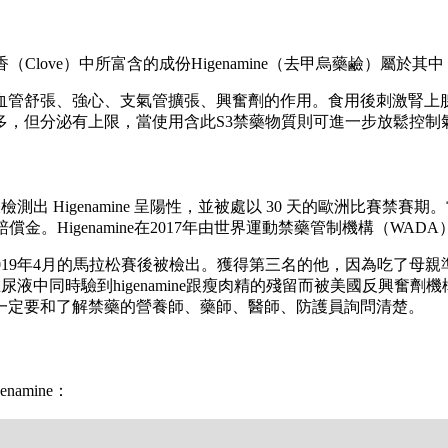
love）中所富含的成份Higenamine（去甲烏藥鹼）屬於其中
有血管舒張、強心、支氣管擴張、興奮劑的作用。食用後刺激腎上
多，但分泌有上限，當使用含此S3禁藥物質則可進一步放鬆控制
 月被檢測出 Higenamine 呈陽性，並被處以 30 天的歐洲比賽禁賽期
金。Higenamine在2017年由世界運動禁藥管制機構（WA
）也在2019年4月的馬拉松賽後被檢出。獲得第三名的他，因為吃了母親
比賽後在尿液中同時驗到higenamine跟瘦肉精的殘留而被美國反興奮劑機構
一定要和了解禁藥的營養師、藥師、醫師、防護員詢問清楚。
amine：