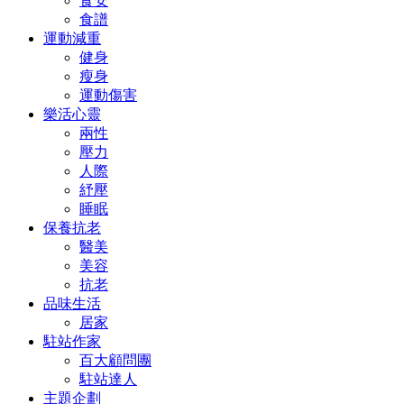
食安
食譜
運動減重
健身
瘦身
運動傷害
樂活心靈
兩性
壓力
人際
紓壓
睡眠
保養抗老
醫美
美容
抗老
品味生活
居家
駐站作家
百大顧問團
駐站達人
主題企劃