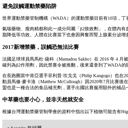
避免誤觸運動禁藥陷阱
世界運動禁藥管制機構（WADA）的運動禁藥目前有10項，丁香（C
氣喘藥物、瘦肉精都和此一成分同屬「β2致效劑」，在體內
脂降低等功效。人體在比賽當下也會因興奮而腎上腺素分泌增
2017新增禁藥，誤觸恐無法比賽
法國足球球員馬馬杜·薩科（Mamadou Sakho）在 2016 年 4
確列為β2作用劑，因此禁賽令被推翻，後來還拿到了WADA的賠償
在長跑圈當中肯亞選手菲利普·坎戈戈（Philip Kangogo
動員馬修·麥卡洛（Matthew McCullough）因2020年7月
盟也是一種合法的食品補充劑，選手出國比賽服用額外的補品
中草藥也要小心，並非天然就安全
根據台灣運動禁藥管制學會的資料中指出以下植物可能含有Higen