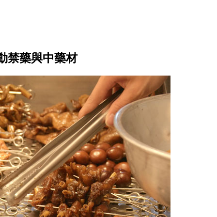
動禁藥與中藥材