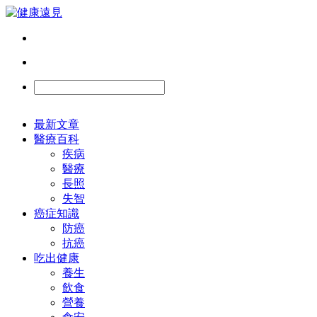
最新文章
醫療百科
疾病
醫療
長照
失智
癌症知識
防癌
抗癌
吃出健康
養生
飲食
營養