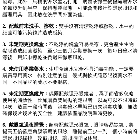
發霉。此外，馬桶的沖水蓋若打開，病菌或微生物會隨著沖水
的氣旋升到半空，保持懸浮狀態，可能會間接汙染隱形眼鏡和
護理用具，因此放在洗手間外面為佳。
2. 配戴前未洗手、擦乾：
雙手沒有清潔乾淨或擦乾，水中的
細菌可能污染鏡片造成感染。
3. 未定期更換鏡盒：
不乾淨的鏡盒容易長霉，更會產生生物
黏膜造成細菌滋染，至少三個月定期更換一次，於每日藥水清
潔後，用紙巾擦乾並倒過來徹底風乾。
4. 未使用專業藥水：
生理食鹽水完全不具消毒功能，一定要
購買專用藥水，特別注意的是，硬式與軟式隱形眼鏡藥水不
同，不同品牌的藥水不要混搭。
5. 未定期更換鏡片：
偶爾配戴隱形眼鏡者，爲了節省多忽略
使用的時效性，比如購買雙周拋的隱眼者，以為可以不限時戴
14次，放置一段時間後，消毒藥水早就已喪失消毒功能，無法
確保鏡片鏡片的安全性，建議依產品說明準時更換。
6. 戴眼鏡過夜睡覺：
超時配戴隱形眼鏡，眼睛容易缺氧，將
提高五倍罹患角膜潰瘍的風險，睡覺前至少一到二個小時前將
隱形眼鏡拔掉，改戴眼鏡，讓眼睛呼吸休息。