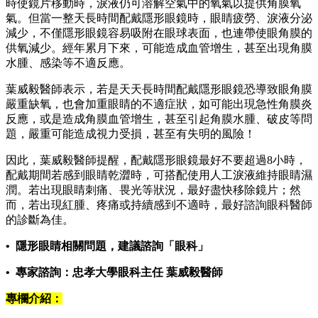
時使鏡片移動時，淚液仍可溶解空氣中的氧氣以提供角膜氧
氣。但當一整天長時間配戴隱形眼鏡時，眼睛疲勞、淚液分泌
減少，不僅隱形眼鏡容易吸附在眼球表面，也連帶使眼角膜的
供氧減少。經年累月下來，可能造成血管增生，甚至出現角膜
水腫、感染等不適反應。
葉威毅醫師表示，若是天天長時間配戴隱形眼鏡恐導致眼角膜
嚴重缺氧，也會加重眼睛的不適症狀，如可能出現急性角膜炎
反應，或是造成角膜血管增生，甚至引起角膜水腫、破皮等問
題，嚴重可能造成視力受損，甚至有失明的風險！
因此，葉威毅醫師提醒，配戴隱形眼鏡最好不要超過8小時，
配戴期間若感到眼睛乾澀時，可搭配使用人工淚液維持眼睛濕
潤。若出現眼睛刺痛、畏光等狀況，最好盡快移除鏡片；然
而，若出現紅腫、疼痛或持續感到不適時，最好諮詢眼科醫師
的診斷為佳。
• 隱形眼睛相關問題，建議諮詢「眼科」
• 專家諮詢：忠孝大學眼科主任 葉威毅醫師
專欄介紹：