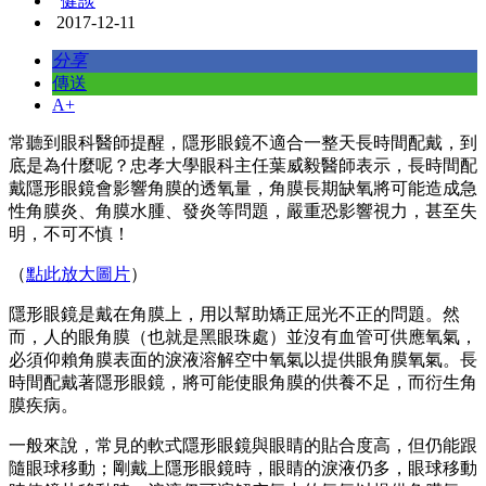
健談
2017-12-11
分享
傳送
A+
常聽到眼科醫師提醒，隱形眼鏡不適合一整天長時間配戴，到
底是為什麼呢？忠孝大學眼科主任葉威毅醫師表示，長時間配
戴隱形眼鏡會影響角膜的透氧量，角膜長期缺氧將可能造成急
性角膜炎、角膜水腫、發炎等問題，嚴重恐影響視力，甚至失
明，不可不慎！
（
點此放大圖片
）
隱形眼鏡是戴在角膜上，用以幫助矯正屈光不正的問題。然
而，人的眼角膜（也就是黑眼珠處）並沒有血管可供應氧氣，
必須仰賴角膜表面的淚液溶解空中氧氣以提供眼角膜氧氣。長
時間配戴著隱形眼鏡，將可能使眼角膜的供養不足，而衍生角
膜疾病。
一般來說，常見的軟式隱形眼鏡與眼睛的貼合度高，但仍能跟
隨眼球移動；剛戴上隱形眼鏡時，眼睛的淚液仍多，眼球移動