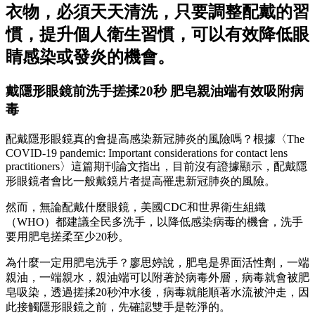
衣物，必須天天清洗，只要調整配戴的習
慣，提升個人衛生習慣，可以有效降低眼
睛感染或發炎的機會。
戴隱形眼鏡前洗手搓揉20秒 肥皂親油端有效吸附病
毒
配戴隱形眼鏡真的會提高感染新冠肺炎的風險嗎？根據〈The
COVID-19 pandemic: Important considerations for contact lens
practitioners〉這篇期刊論文指出，目前沒有證據顯示，配戴隱
形眼鏡者會比一般戴鏡片者提高罹患新冠肺炎的風險。
然而，無論配戴什麼眼鏡，美國CDC和世界衛生組織
（WHO）都建議全民多洗手，以降低感染病毒的機會，洗手
要用肥皂搓柔至少20秒。
為什麼一定用肥皂洗手？廖思婷說，肥皂是界面活性劑，一端
親油，一端親水，親油端可以附著於病毒外層，病毒就會被肥
皂吸染，透過搓揉20秒沖水後，病毒就能順著水流被沖走，因
此接觸隱形眼鏡之前，先確認雙手是乾淨的。