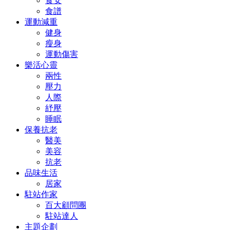
食安
食譜
運動減重
健身
瘦身
運動傷害
樂活心靈
兩性
壓力
人際
紓壓
睡眠
保養抗老
醫美
美容
抗老
品味生活
居家
駐站作家
百大顧問團
駐站達人
主題企劃