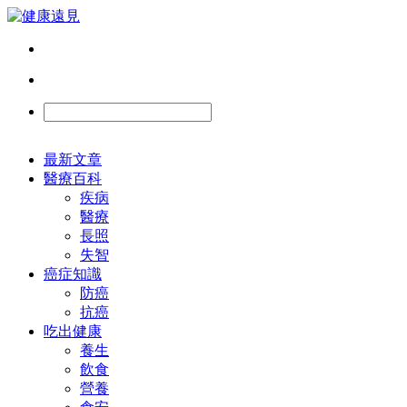
最新文章
醫療百科
疾病
醫療
長照
失智
癌症知識
防癌
抗癌
吃出健康
養生
飲食
營養