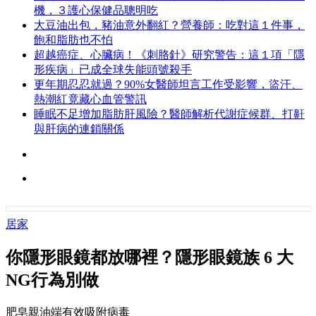
機，３護心保健品聰明吃
大豆油出包，豬油意外翻紅？營養師：吃對這１件事，
飽和脂肪也不怕
超越癌症、心臟病！《刺胳針》研究警告：這１項「隱
形疾病」已成全球失能頭號殺手
更年期忍忍就過？90%女醫師坦言工作受影響，盜汗、
熱潮紅竟藏心血管警訊
睡眠不足增加脂肪肝風險？醫師解析代謝症候群、打鼾
與肝病的連鎖關係
居家
你隱形眼鏡都放哪裡？隱形眼鏡族 6 大
NG行為別做
肥皂親油端有效吸附病毒