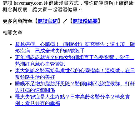
健談 havemary.com 用健康漫畫方式，帶你簡單瞭解正確健康
概念與疾病，讓大家一起漫漫健康～
更多內容請至【
健談官網
】／【
健談粉絲團
】
相關文章
超越癌症、心臟病！《刺胳針》研究警告：這１項「隱
形疾病」已成全球失能頭號殺手
更年期忍忍就過？90%女醫師坦言工作受影響，盜汗、
熱潮紅竟藏心血管警訊
東大急診名醫寫給焦慮世代的心靈指南！這樣做，在日
常領略生活的美好
睡眠不足增加脂肪肝風險？醫師解析代謝症候群、打鼾
與肝病的連鎖關係
罹患失智症是人生終點？日本高齡名醫分享２轉念實
例：看見共存的幸福