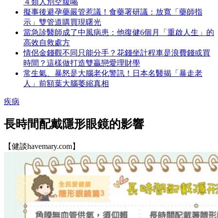
４類人別空腹喝
擬事後避孕藥嚴管惹議！食藥署研議：放寬「藥師指
示」雙管道購買現曙光
當急診醫師成了中風病患：他復健6個月「重啟人生」的
高效自救處方
情侶金錢觀不同只能分手？花錢坐計程車是浪費錢或買
時間？這樣做打造雙贏戀愛理財學
常生氣、暴怒是大腦老化警訊！日本名醫揭「暴走老
人」前額葉大腦萎縮真相
疾病
長時間配戴隱形眼鏡的影響
【健談havemary.com】