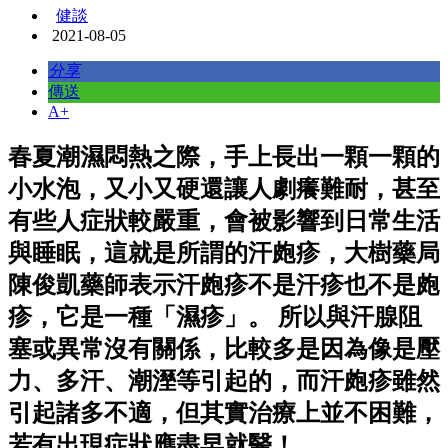
健談
2021-08-05
分享
傳送
A+
春夏潮濕悶熱之際，手上長出一顆一顆的
小水泡，又小又硬還讓人劇癢難耐，甚至
有些人症狀較嚴重，會被影響到日常生活
與睡眠，這就是所謂的汗皰疹，大樹藥局
陳俊凱藥師表示汗皰疹不是汗疹也不是皰
疹，它是一種「濕疹」。 所以與汗腺阻
塞或異常沒有關係，比較多是因為像是壓
力、多汗、潮溼等引起的，而汗皰疹雖然
引起諸多不適，但其實治療上並不困難，
若有出現症狀應盡早就醫！