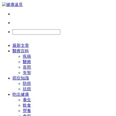
最新文章
醫療百科
疾病
醫療
長照
失智
癌症知識
防癌
抗癌
吃出健康
養生
飲食
營養