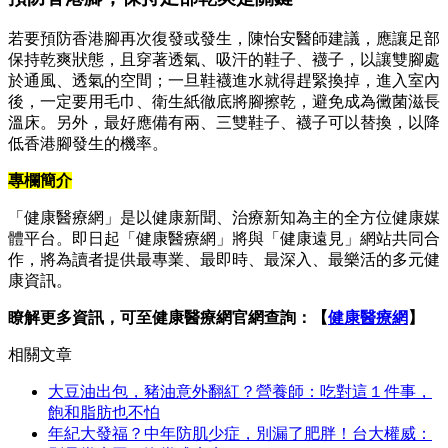
若要預防香港腳再次復發或發生，陳怡安醫師建議，應讓足部
保持乾爽狀態，且穿著透氣、吸汗的鞋子、襪子，以讓雙腳處
於通風、透氣的空間；一旦鞋襪進水就得趕緊換掉，進入室內
後，一定要用毛巾、衛生紙徹底將腳擦乾，避免成為黴菌滋長
溫床。另外，最好應備有兩、三雙鞋子、襪子可以替換，以降
低香港腳發生的機率。
專欄簡介
「健康醫療網」是以健康新聞、治療新知為主的全方位健康媒
體平台。即日起「健康醫療網」將與「健康遠見」網站共同合
作，將為讀者提供最專業、最即時、最深入、最樂活的多元健
康資訊。
瞭解更多資訊，可至健康醫療網官網查詢：【
健康醫療網
】
相關文章
大豆油出包，豬油意外翻紅？營養師：吃對這１件事，
飽和脂肪也不怕
年紀大發福？中年防肌少症，別漏了肥胖！台大權威：