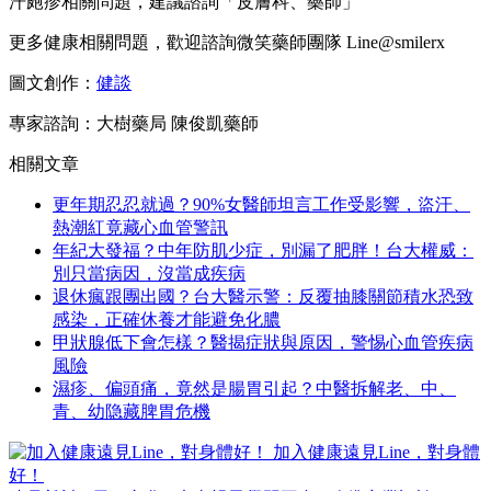
汗皰疹相關問題，建議諮詢「皮膚科、藥師」
更多健康相關問題，歡迎諮詢微笑藥師團隊 Line@smilerx
圖文創作：
健談
專家諮詢：大樹藥局 陳俊凱藥師
相關文章
更年期忍忍就過？90%女醫師坦言工作受影響，盜汗、
熱潮紅竟藏心血管警訊
年紀大發福？中年防肌少症，別漏了肥胖！台大權威：
別只當病因，沒當成疾病
退休瘋跟團出國？台大醫示警：反覆抽膝關節積水恐致
感染，正確休養才能避免化膿
甲狀腺低下會怎樣？醫揭症狀與原因，警惕心血管疾病
風險
濕疹、偏頭痛，竟然是腸胃引起？中醫拆解老、中、
青、幼隐藏脾胃危機
加入健康遠見Line，對身體
好！