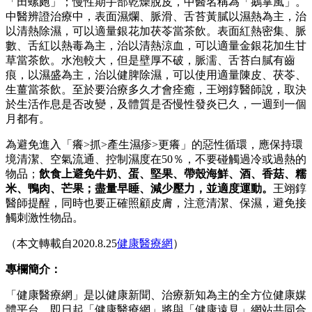
「田螺皰」；慢性期手部乾燥脫皮，中醫名稱為「鵝掌風」。
中醫辨證治療中，表面濕爛、脈滑、舌苔黃膩以濕熱為主，治
以清熱除濕，可以適量銀花加茯苓當茶飲。表面紅熱密集、脈
數、舌紅以熱毒為主，治以清熱涼血，可以適量金銀花加生甘
草當茶飲。水泡較大，但是壁厚不破，脈濡、舌苔白膩有齒
痕，以濕盛為主，治以健脾除濕，可以使用適量陳皮、茯苓、
生薑當茶飲。至於要治療多久才會痊癒，王翊錞醫師說，取決
於生活作息是否改變，及體質是否慢性發炎已久，一週到一個
月都有。
為避免進入「癢>抓>產生濕疹>更癢」的惡性循環，應保持環
境清潔、空氣流通、控制濕度在50％，不要碰觸過冷或過熱的
物品；
飲食上避免牛奶、蛋、堅果、帶殼海鮮、酒、香菇、糯
米、鴨肉、芒果；盡量早睡、減少壓力，並適度運動。
王翊錞
醫師提醒，同時也要正確照顧皮膚，注意清潔、保濕，避免接
觸刺激性物品。
（本文轉載自2020.8.25
健康醫療網
）
專欄簡介：
「健康醫療網」是以健康新聞、治療新知為主的全方位健康媒
體平台。即日起「健康醫療網」將與「健康遠見」網站共同合