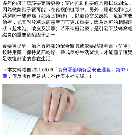
多年的襪子應該要定時更換；室內拖鞋也要經常擦拭或刷洗，
因為黴菌孢子很可能卡在鞋襪的縫隙中。另外，應避免和他人
共穿同一雙鞋襪（如浴室拖鞋），以避免交叉感染。足癬需要
治療，尤其對於糖尿病患者而言更加重要，因為足癬的相關症
狀（起水泡、破皮及潰爛）若不積極治療，是引發下肢蜂窩組
織炎的重要危險因子之一。
食藥署提醒：治療香港腳須配合醫囑或依藥品說明書（仿單）
按時用藥、保持足部乾燥、養成良好生活習慣，才能儘早讓雙
足恢復舒適的自在生活。
（本文轉載自2021.08.06
「食藥署藥物食品安全週報」第829
期
，僅反映作者意見，不代表本社立場。）