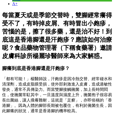
A+
每當夏天或是季節交替時，雙腳經常癢得
受不了，有時掉皮屑、有時冒出小皰疹，
苦惱的是，擦了很多藥，還是治不好！到
底這是香港腳還是汗皰疹？應該如何治療
呢？食品藥物管理署（下稱食藥署）邀請
皮膚科診所楊麗珍醫師來為大家解惑。
腳癢到底是香港腳還是汗皰疹？
「都有可能！」楊醫師說，汗皰疹是因冷熱交替、經常碰水和
清潔劑，造成皮脂膜受損，使外部刺激進入皮膚，造成過敏性
發炎，通常不具傳染力。而當雙腳接觸黴菌，加上長時間悶
住，使黴菌常駐其中，一旦溫度與濕度上升，黴菌孢子很容易
長出菌絲，讓人搔癢難耐，這就是「足癬」，亦即俗稱的「香
港腳」。因為人體的腳部長期被包覆住，有利於黴菌生長，因
此腳癢的狀況，通常是香港腳的機率較高。