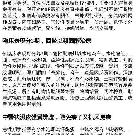
過敏性鼻炎、異位性皮膚炎及氣喘比較相關，主要和人體自身
免疫有關，與汗水的多寡並沒有直接關係，也絕對不是汗腺堵
塞造成，和病毒傳染更沒有關係。根據現行研究，分為內外兩
種因素，內在如壓力、異位性皮膚炎病史、多汗症、遺傳；外
在因素有皮膚感染、紫外線、接觸過敏、季節交替等。
臨床表現分3期，西醫以類固醇治療
依臨床表現可分為3期：急性期病灶以水疱為主，水疱會紅、
腫，破掉會有滲出物。亞急性期病灶以脫屑、結痂為主，介於
急性及慢性之間的表現。慢性期病灶以表皮增厚、變粗、皮膚
紋理明顯，即所謂的「苔蘚化」為主，這是因反覆發作、搔抓
造成，此時病灶乾、厚、脫屑，不會有滲出物。王翊錞醫師表
示，通常反覆發作較久的汗皰疹，病灶與黴菌感染型態容易產
生混淆，所以有時需借助細菌培養、黴菌培養、切片檢查、貼
膚試驗或抽血檢查來幫助診斷。治療上西醫以類固醇為主，或
者使用免疫抑制劑。
中醫祛濕依體質辨證，避免癢了又抓又更癢
急性期手指旁有小水泡即為汗皰疹，中醫名稱為「螞蟻窩」、