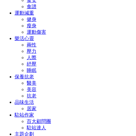
食安
食譜
運動減重
健身
瘦身
運動傷害
樂活心靈
兩性
壓力
人際
紓壓
睡眠
保養抗老
醫美
美容
抗老
品味生活
居家
駐站作家
百大顧問團
駐站達人
主題企劃