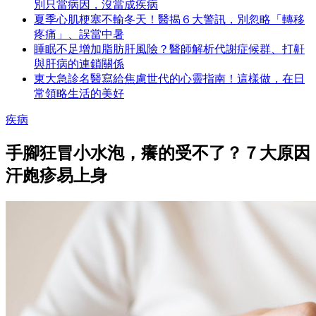
別只當病因，沒當成疾病
夏季心肌梗塞不輸冬天！醫揭６大警訊，別忽略「轉移
疼痛」、誤當中暑
睡眠不足增加脂肪肝風險？醫師解析代謝症候群、打鼾
與肝病的連鎖關係
東大急診名醫寫給焦慮世代的心靈指南！這樣做，在日
常領略生活的美好
疾病
手腳狂冒小水泡，癢的受不了？７大原因
汗皰疹易上身