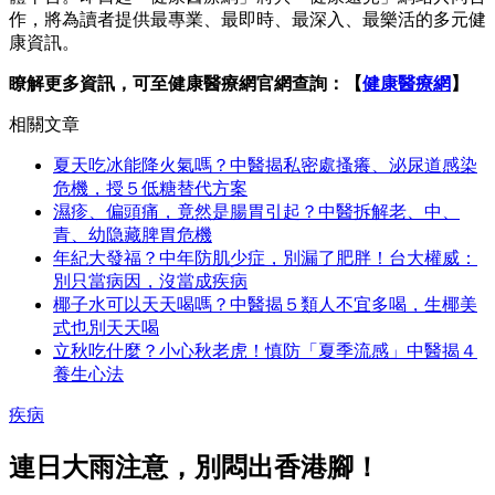
作，將為讀者提供最專業、最即時、最深入、最樂活的多元健
康資訊。
瞭解更多資訊，可至健康醫療網官網查詢：【
健康醫療網
】
相關文章
夏天吃冰能降火氣嗎？中醫揭私密處搔癢、泌尿道感染
危機，授５低糖替代方案
濕疹、偏頭痛，竟然是腸胃引起？中醫拆解老、中、
青、幼隐藏脾胃危機
年紀大發福？中年防肌少症，別漏了肥胖！台大權威：
別只當病因，沒當成疾病
椰子水可以天天喝嗎？中醫揭５類人不宜多喝，生椰美
式也別天天喝
立秋吃什麼？小心秋老虎！慎防「夏季流感」中醫揭４
養生心法
疾病
連日大雨注意，別悶出香港腳！