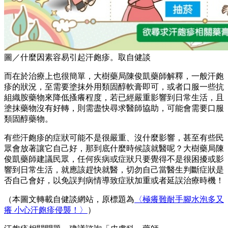
圖／什麼因素容易引起汗皰疹。取自健談
而在於治療上也很簡單，大樹藥局陳俊凱藥師解釋，一般汗皰
疹的狀況，至需要塗抹外用類固醇軟膏即可，或者口服一些抗
組織胺藥物來降低搔癢程度，若已經嚴重影響到日常生活，且
塗抹藥物沒有好轉，則需盡快尋求醫師協助，可能會需要口服
類固醇藥物。
有些汗皰疹的症狀可能不是很嚴重、沒什麼影響，甚至有些民
眾會放著讓它自己好，那到底什麼時候該就醫呢？大樹藥局陳
俊凱藥師建議民眾，任何疾病或症狀只要覺得不是很困擾或影
響到日常生活，就應該趕快就醫，切勿自己當醫生判斷症狀是
否自己會好，以免誤判病情導致症狀加重或者延誤治療時機！
（本圖文轉載自健談網站，原標題為
〈極癢難耐手腳水泡多又
癢 小心汗皰疹侵襲！〉
）