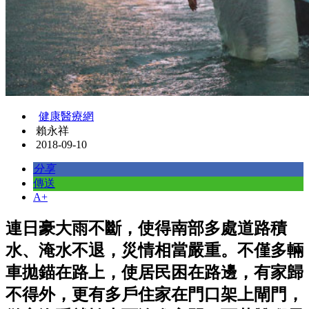
健康醫療網
賴永祥
2018-09-10
分享
傳送
A+
連日豪大雨不斷，使得南部多處道路積
水、淹水不退，災情相當嚴重。不僅多輛
車拋錨在路上，使居民困在路邊，有家歸
不得外，更有多戶住家在門口架上閘門，