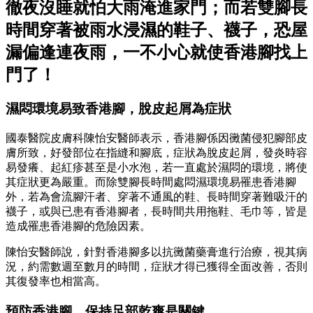
徹夜沒睡就怕大雨淹進家門；而若雙腳長
時間穿著被雨水浸濕的鞋子、襪子，恐屋
漏偏逢連夜雨，一不小心就使香港腳找上
門了！
濕悶環境易致香港腳，脫皮起屑為症狀
國泰醫院皮膚科陳怡安醫師表示，香港腳係因黴菌侵犯腳部皮
膚所致，好發部位在指縫和腳底，症狀為脫皮起屑，發炎時容
易發癢、起紅疹甚至是小水泡，若一直處於濕悶的環境，將使
其症狀更為嚴重。而除雙腳長時間處悶濕環境易罹患香港腳
外，若為會流腳汗者、穿著不通風的鞋、長時間穿著難吸汗的
襪子，或與已患有香港腳者，長時間共用拖鞋、毛巾等，皆是
造成罹患香港腳的危險因素。
陳怡安醫師說，針對香港腳多以抗黴菌藥膏進行治療，視其病
況，約需數週至數月的時間，症狀才得已獲得全面改善，否則
其復發率也相當高。
預防香港腳，保持足部乾爽是關鍵