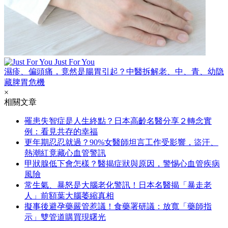
Just For You
濕疹、偏頭痛，竟然是腸胃引起？中醫拆解老、中、青、幼隐
藏脾胃危機
×
相關文章
罹患失智症是人生終點？日本高齡名醫分享２轉念實
例：看見共存的幸福
更年期忍忍就過？90%女醫師坦言工作受影響，盜汗、
熱潮紅竟藏心血管警訊
甲狀腺低下會怎樣？醫揭症狀與原因，警惕心血管疾病
風險
常生氣、暴怒是大腦老化警訊！日本名醫揭「暴走老
人」前額葉大腦萎縮真相
擬事後避孕藥嚴管惹議！食藥署研議：放寬「藥師指
示」雙管道購買現曙光