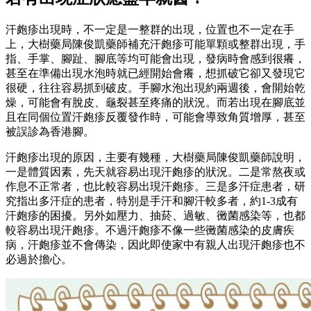
汗皰疹出現時，不一定是一整群的出現，位置也不一定在手
上，大樹藥局陳俊凱藥師補充汗皰疹可能單顆或整群出現，手
指、手掌、腳趾、腳底等均可能會出現，發病時會感到很癢，
甚至在準備出現水泡時就已經開始會癢，想抓破它卻又發現它
很硬，往往容易抓到破皮。手腳水泡出現約兩週後，會開始乾
燥，可能會有脫皮、龜裂甚至疼痛的狀況。而若出現在腳底並
且在同個位置汗皰疹反覆發作時，可能會導致角質增厚，甚至
被誤診為香港腳。
汗皰疹出現的原因，主要有幾種，大樹藥局陳俊凱藥師說明，
一是體質因素，先天就容易出現汗皰疹的狀況。二是常熬夜或
作息不正常者，也比較容易出現汗皰疹。三是多汗症患者，研
究指出多汗症的患者，特別是手汗和腳汗較多者，約1-3成有
汗皰疹的困擾。另外如壓力、抽菸、過敏、黴菌感染等，也都
較容易出現汗皰疹。不過汗皰疹不像一些黴菌感染的皮膚疾
病，汗皰疹並不會傳染，因此即使家中有親人出現汗皰疹也不
必過於擔心。