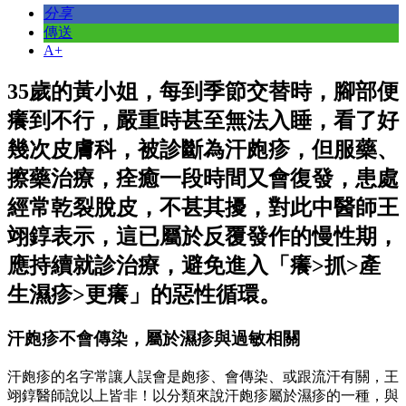
分享
傳送
A+
35歲的黃小姐，每到季節交替時，腳部便
癢到不行，嚴重時甚至無法入睡，看了好
幾次皮膚科，被診斷為汗皰疹，但服藥、
擦藥治療，痊癒一段時間又會復發，患處
經常乾裂脫皮，不甚其擾，對此中醫師王
翊錞表示，這已屬於反覆發作的慢性期，
應持續就診治療，避免進入「癢>抓>產
生濕疹>更癢」的惡性循環。
汗皰疹不會傳染，屬於濕疹與過敏相關
汗皰疹的名字常讓人誤會是皰疹、會傳染、或跟流汗有關，王
翊錞醫師說以上皆非！以分類來說汗皰疹屬於濕疹的一種，與