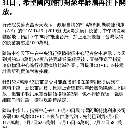
31日，希望國內施打對象年齡層再往下開
放。
行政院長蘇貞昌今天表示，政府自購的52.4萬劑阿斯特捷利康
（AZ）的COVID-19（2019冠狀病毒疾病）疫苗，中午將從泰
國起飛，預計下午3時許抵達台灣。加上這批疫苗，台灣取得
的疫苗將超過1000萬劑。
陳時中今天下午在中央流行疫情指揮中心記者會中表示，今天
到貨的52.4萬劑AZ疫苗待完成通關程序後，直接運送至指定
冷儲物流中心進行後續檢驗封緘作業，再提供COVID-19接種
計畫所列實施對象接種。
針對52.4萬劑AZ疫苗是否可能直接銜接在第6輪後提供施打，
陳時中說，新疫苗到貨，原則上希望接種年齡層仍繼續往下開
放，但若多數民眾需要開始接種第2劑，也不排除保留，強調
細節尚待討論，接種規劃待敲定。
陳時中指出，指揮中心去年10月30日與台灣阿斯特捷利康公司
簽署1000萬劑COVID-19疫苗供應合約，先前已到貨3月3日
11.7萬劑、7月7日62.6萬劑、7月15日56萬劑、7月27日58.2萬