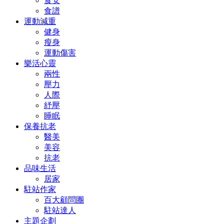
食安
食譜
運動減重
健身
瘦身
運動傷害
樂活心靈
兩性
壓力
人際
紓壓
睡眠
保養抗老
醫美
美容
抗老
品味生活
居家
駐站作家
百大顧問團
駐站達人
主題企劃