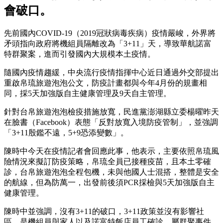
會破口。
先前國內COVID-19（2019冠狀病毒疾病）疫情嚴峻，外界將
矛頭指向政府將機組員隔離改為「3+11」天，導致華航諾富
特群聚案，進而引發國內大規模本土疫情。
隨國內疫情趨緩，中央流行疫情指揮中心近日通過外交部提出
重啟帛琉旅遊泡泡公文，防疫計畫都與今年4月份的規畫相
同，採5天加強版自主健康管理及9天自主管理。
針對台帛旅遊泡泡檢疫措施放寬，民進黨澎湖縣立委楊曜昨天
在臉書（Facebook）表態「反對放寬入境防疫管制」，並強調
「3+11殷鑑不遠，5+9恐添變數」。
陳時中今天在疫情記者會回應此事，他表示，主要依照帛琉風
險情況來擬訂防疫策略，帛琉全員已接種疫苗，且本土零確
診，台帛旅遊泡泡全程包機，未與他國人士混搭，整體是安全
的航線，但為防萬一，出發前後須PCR採檢與5天加強版自主
健康管理。
陳時中並強調，沒有3+11的破口，3+11政策並沒有影響社
區，是機組員與家人以及諾富特飯店員工確診，屬群聚事件，