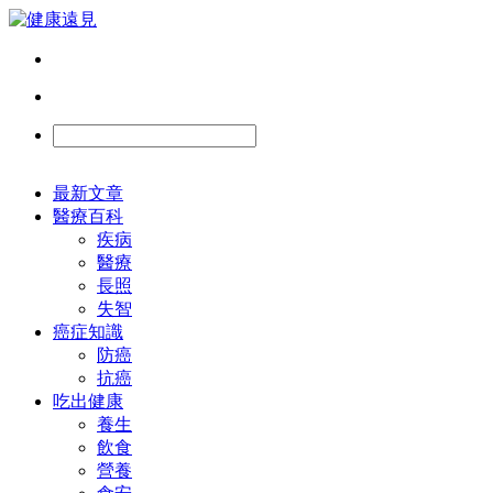
最新文章
醫療百科
疾病
醫療
長照
失智
癌症知識
防癌
抗癌
吃出健康
養生
飲食
營養