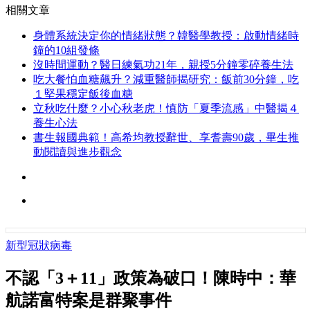
相關文章
身體系統決定你的情緒狀態？韓醫學教授：啟動情緒時
鐘的10組發條
沒時間運動？醫日練氣功21年，親授5分鐘零碎養生法
吃大餐怕血糖飆升？減重醫師揭研究：飯前30分鐘，吃
１堅果穩定飯後血糖
立秋吃什麼？小心秋老虎！慎防「夏季流感」中醫揭４
養生心法
書生報國典範！高希均教授辭世、享耆壽90歲，畢生推
動閱讀與進步觀念
新型冠狀病毒
不認「3＋11」政策為破口！陳時中：華
航諾富特案是群聚事件