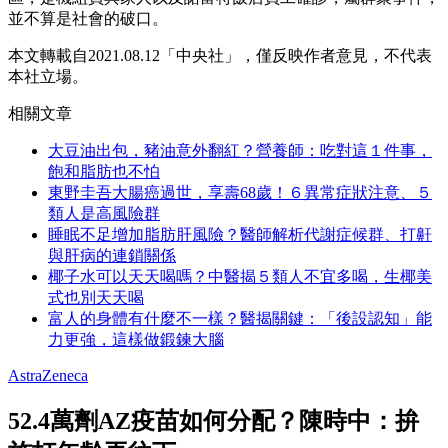
並不算是社會的破口。
本文轉載自2021.08.12「中央社」，僅反映作者意見，不代表
本社立場。
相關文章
大豆油出包，豬油意外翻紅？營養師：吃對這１件事，
飽和脂肪也不怕
東野圭吾大腸癌過世，享壽68歲！６異常症狀注意、５
類人是高風險群
睡眠不足增加脂肪肝風險？醫師解析代謝症候群、打鼾
與肝病的連鎖關係
椰子水可以天天喝嗎？中醫揭５類人不宜多喝，生椰美
式也別天天喝
富人的身體有什麼不一樣？醫揭關鍵：「後設認知」能
力更強，這樣做鍛鍊大腦
AstraZeneca
52.4萬劑AZ疫苗如何分配？陳時中：拚