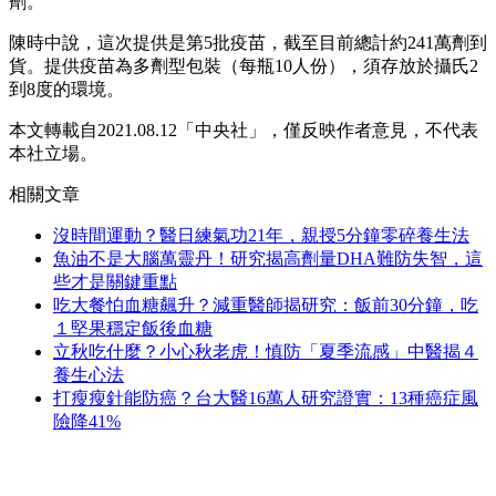
劑。
陳時中說，這次提供是第5批疫苗，截至目前總計約241萬劑到
貨。提供疫苗為多劑型包裝（每瓶10人份），須存放於攝氏2
到8度的環境。
本文轉載自2021.08.12「中央社」，僅反映作者意見，不代表
本社立場。
相關文章
沒時間運動？醫日練氣功21年，親授5分鐘零碎養生法
魚油不是大腦萬靈丹！研究揭高劑量DHA難防失智，這
些才是關鍵重點
吃大餐怕血糖飆升？減重醫師揭研究：飯前30分鐘，吃
１堅果穩定飯後血糖
立秋吃什麼？小心秋老虎！慎防「夏季流感」中醫揭４
養生心法
打瘦瘦針能防癌？台大醫16萬人研究證實：13種癌症風
險降41%