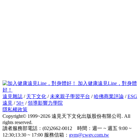
加入健康遠見Line，對身體
好！
遠見雜誌
/
天下文化
/
未來親子學習平台
/
哈佛商業評論
/
ESG
遠見
/
50+
/
領導影響力學院
隱私權政策
Copyright© 1999~2026 遠見天下文化出版股份有限公司. All
rights reserved.
讀者服務部電話：(02)2662-0012 時間：週一 ~ 週五 9:00 ~
12:30;13:30 ~ 17:00 服務信箱：
gvm@cwgv.com.tw