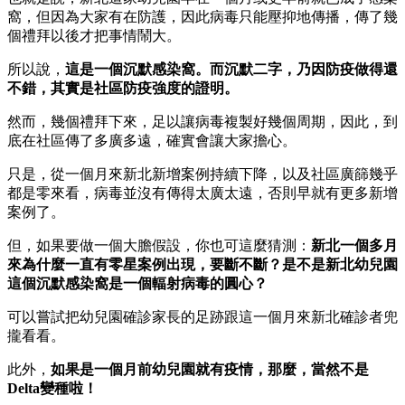
窩，但因為大家有在防護，因此病毒只能壓抑地傳播，傳了幾
個禮拜以後才把事情鬧大。
所以說，
這是一個沉默感染窩。而沉默二字，乃因防疫做得還
不錯，其實是社區防疫強度的證明。
然而，幾個禮拜下來，足以讓病毒複製好幾個周期，因此，到
底在社區傳了多廣多遠，確實會讓大家擔心。
只是，從一個月來新北新增案例持續下降，以及社區廣篩幾乎
都是零來看，病毒並沒有傳得太廣太遠，否則早就有更多新增
案例了。
但，如果要做一個大膽假設，你也可這麼猜測：
新北一個多月
來為什麼一直有零星案例出現，要斷不斷？是不是新北幼兒園
這個沉默感染窩是一個輻射病毒的圓心？
可以嘗試把幼兒園確診家長的足跡跟這一個月來新北確診者兜
攏看看。
此外，
如果是一個月前幼兒園就有疫情，那麼，當然不是
Delta變種啦！