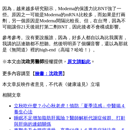
因為，越來越多研究顯示，Moderna的保護力比BNT強了一
些。原因之一可能是Moderna的mRNA比較多，而如果是打兩
劑，另一個原因是Moderna間隔比較長。但，在台灣，因為不
可能讓你21天後就打第二劑BNT，因此後者不會構成影響。
參考參考。沒有要說服誰，因為，好多人都自以為比我厲害，
我講的話連聽都不想聽。然後明明弄了個爛音響，還以為那就
是《無間道》裡的high-end（高端？哈哈！）。
※本文由
沈政男醫師
授權提供，
原文請點此
。
更多內容請至【
臉書：
沈政男
】
本文章反映作者意見，不代表《健康遠見》立場
相關文章
立秋吃什麼？小心秋老虎！慎防「夏季流感」中醫揭４
養生心法
睡眠不足增加脂肪肝風險？醫師解析代謝症候群、打鼾
與肝病的連鎖關係