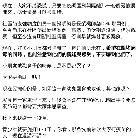
現在，大家不必恐慌，只要把疫調匡列與隔離那一套趕緊施展
開來，病毒還是可以被圍堵。
社區防疫強韌度的另一個證明就是長榮機師染Delta那兩例，
至今尚未在社區傳出新增案例。當然，潛伏期還沒過，仍須觀
察，但至少沒有明顯社區傳播，否則早就爆發更多案例。
現在，好多小朋友都被隔離了，這是前所未有，
希望在圍堵病
毒的同時，也能注意到他們的情緒與感受，不要嚇到他們了。
小朋友被戳鼻子的時候，是不是都哭了？
大家要勇敢一點！
現在要擔心的是，如果這一家幼兒園會被攻破，其他家呢？
就算這一家處理下來，往後會不會有其他家幼兒園出事？要怎
麼防範？都需要大家集思廣益。
接下來我講一下疫苗。
青少年就要施打BNT了，你看，那些先前鼓吹大家打疫苗的
人，現在還講不講？