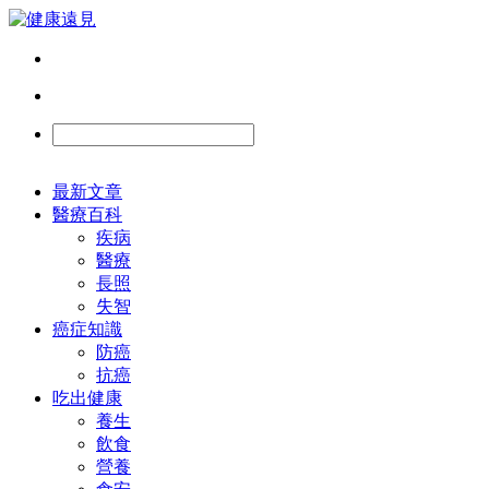
最新文章
醫療百科
疾病
醫療
長照
失智
癌症知識
防癌
抗癌
吃出健康
養生
飲食
營養