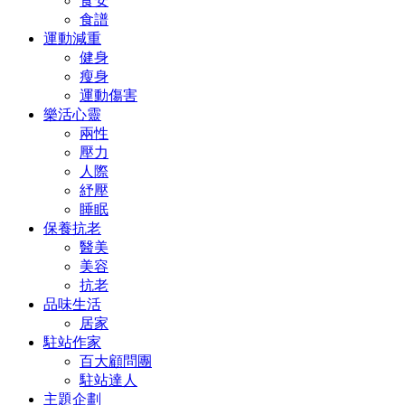
食安
食譜
運動減重
健身
瘦身
運動傷害
樂活心靈
兩性
壓力
人際
紓壓
睡眠
保養抗老
醫美
美容
抗老
品味生活
居家
駐站作家
百大顧問團
駐站達人
主題企劃