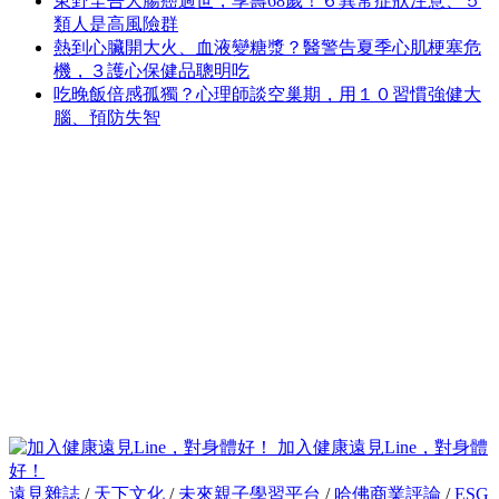
東野圭吾大腸癌過世，享壽68歲！６異常症狀注意、５
類人是高風險群
熱到心臟開大火、血液變糖漿？醫警告夏季心肌梗塞危
機，３護心保健品聰明吃
吃晚飯倍感孤獨？心理師談空巢期，用１０習慣強健大
腦、預防失智
加入健康遠見Line，對身體
好！
遠見雜誌
/
天下文化
/
未來親子學習平台
/
哈佛商業評論
/
ESG