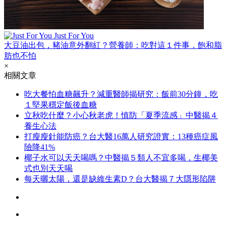
Just For You
大豆油出包，豬油意外翻紅？營養師：吃對這１件事，飽和脂
肪也不怕
×
相關文章
吃大餐怕血糖飆升？減重醫師揭研究：飯前30分鐘，吃
１堅果穩定飯後血糖
立秋吃什麼？小心秋老虎！慎防「夏季流感」中醫揭４
養生心法
打瘦瘦針能防癌？台大醫16萬人研究證實：13種癌症風
險降41%
椰子水可以天天喝嗎？中醫揭５類人不宜多喝，生椰美
式也別天天喝
每天曬太陽，還是缺維生素D？台大醫揭７大隱形陷阱