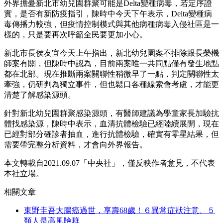
外界擔憂新北市幼兒園群聚可能是Delta變種病毒，若定序證
實，是否有新防疫指引，陳時中今天下午表示，Delta變種病
毒傳播力較強，但疫情控制模式與其他病種病毒入侵社區是一
樣的，只是要再次呼籲全民要更加小心。
新北市長侯友宜今天上午指出，新北幼兒園案不排除跟長榮機
師案有關，但陳時中認為，目前兩案唯一共同點僅有發生地點
都在北部。現在推斷兩案關聯性稍微早了一點，判定關聯性太
牽強，仍研判為獨立事件，但也鬆口各種線索會考慮，才能更
清楚了解感染源頭。
針對新北幼兒園群聚感染源頭，有醫師建議為學童家長加驗抗
體找感染源，陳時中表示，血清抗體檢驗已經陸續展開，現在
已經對部分確診者抽血，進行抗體檢驗，確實有零星結果，但
需要帶完整分析資料，才會向外界報告。
本文轉載自2021.09.07
「中央社」，
僅反映作者意見，不代表
本社立場。
相關文章
東野圭吾大腸癌過世，享壽68歲！６異常症狀注意、５
類人是高風險群