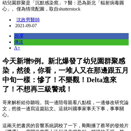
幼兒園群聚是「沉默感染窩」？醫：恐為新北「輻射病毒圓
心」。僅為情境配圖，取自shutterstock
沈政男醫師
2021-09-07
分享
傳送
A+
今天新增9例。新北爆發了幼兒園群聚感
染，然後，你看，一堆人又在那邊跟五月
中旬一樣：慘了！不樂觀！Delta進來
了！不想再三級警戒！
哥來解析給你聽啦。我一邊陪母親看八點檔，一邊修改研究論
文，然後一邊寫這篇貼文。這就叫國事家事天下事，事事關
心。
這兩天把書房的音響系統調校了一下，剛剛播了蔡琴的發燒片