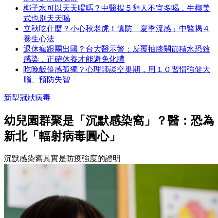
椰子水可以天天喝嗎？中醫揭５類人不宜多喝，生椰美
式也別天天喝
立秋吃什麼？小心秋老虎！慎防「夏季流感」中醫揭４
養生心法
退休瘋跟團出國？台大醫示警：反覆抽膝關節積水恐致
感染，正確休養才能避免化膿
吃晚飯倍感孤獨？心理師談空巢期，用１０習慣強健大
腦、預防失智
新型冠狀病毒
幼兒園群聚是「沉默感染窩」？醫：恐為
新北「輻射病毒圓心」
沉默感染窩其實是防疫強度的證明