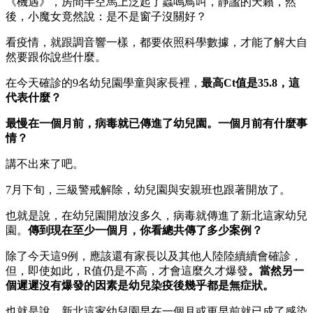
《機遇》，房間半空馬上泛起了蟲鳴鳥叫，靜謐的天籟，然
後，小魔女竟然說：是不是窗子沒關好？
看疫情，就跟調音響一樣，都要依照科學數據，才能了解大自
然要跟你說些什麼。
在今天確診的9名幼兒園學童與家長裡，
最高Ct值是35.8，這
代表什麼？
最慢在一個月前，病毒就已傳進了幼兒園。一個月前有什麼事
情？
講不出來了吧。
7月下旬，三級警戒解除，幼兒園與安親班也跟著開放了。
也就是說，在幼兒園開放沒多久，病毒就傳進了新北這家幼兒
園。
傳到現在至少一個月，你看總共傳了多少案例？
除了今天這9例，應該還有家長以及其他人陸陸續續會確診，
但，即使如此，R值仍是不高，才會這麼久才爆發
。當然另一
個遲遲沒有爆發的因素是幼兒染疫後幾乎都是無症狀。
也就是說，新北這家幼兒園早在一個月或更早前就已成了感染