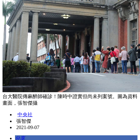
台大醫院傳麻醉師確診！陳時中證實但尚未列案號。圖為資料
畫面，張智傑攝
中央社
張智傑
2021-09-07
分享