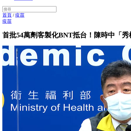
首頁
/
疫苗
疫苗
首批54萬劑客製化BNT抵台！陳時中「