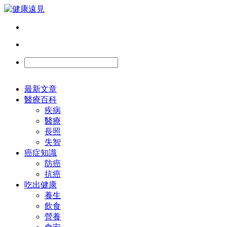
最新文章
醫療百科
疾病
醫療
長照
失智
癌症知識
防癌
抗癌
吃出健康
養生
飲食
營養