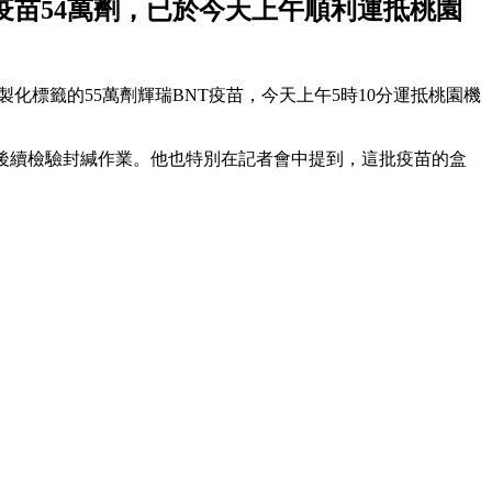
疫苗54萬劑，已於今天上午順利運抵桃園
，首批客製化標籤的55萬劑輝瑞BNT疫苗，今天上午5時10分運抵桃園機
後續檢驗封緘作業。他也特別在記者會中提到，這批疫苗的盒