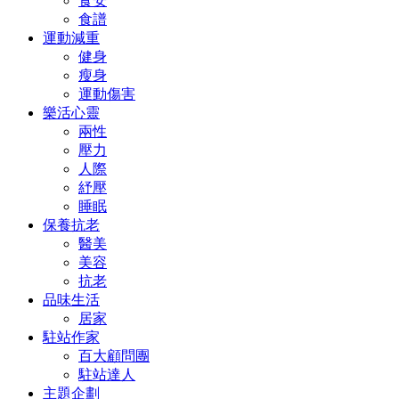
食安
食譜
運動減重
健身
瘦身
運動傷害
樂活心靈
兩性
壓力
人際
紓壓
睡眠
保養抗老
醫美
美容
抗老
品味生活
居家
駐站作家
百大顧問團
駐站達人
主題企劃