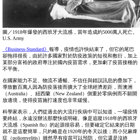
圖／1918年爆發的西班牙大流感，當年造成約5000萬人死亡。
U.S. Army
《Business-Standard》
報導，疫情也許快結束了，但它的尾巴
卻拖得很長，由於許多國家對於防疫政策的短視和敷衍，加上
某部分富裕的政府專注於國內疫苗需求，更加劇了疫苗接種的
不平衡。
在國家能力不足、物流不通暢、不信任與錯誤訊息的疊加下，
導致數百萬人因為防疫落後而擴大了全球經濟差距，而澳洲
（Australia）、紐西蘭（New Zealand）側重於零病例而不願開
放邊境，使得疫苗施打速度也非常緩慢。
科學家表示，人們從過去的大流行疾病中可以知道，一場疫情
要終結，永遠沒辦法那麼快或明確。像是追蹤1918年的西班牙
大流感（Spanish flu）的起源很容易，但要確定它結束的日期
就不是這麼簡單，只約略是在1920年的冬天以後；而小兒麻痺
症（poliomyelitis）雖然早有疫苗可以預防，但它還是沒終