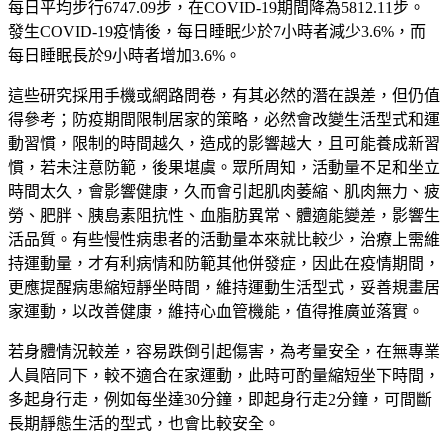
每日平均步行
6747.09
步
，
在
COVID-19
期間降為
5812.11
步。
發生
COVID-19
疫情後
，
每日睡眠少於
7
小時者減少
3.6%
，
而
每日睡眠長於
9
小時者增加
3.6%
。
這些研究採用手機或網路問卷
，
有其必然的潛在誤差，但仍值
得參考
；
防疫期間限制居家的策略
，
必然會改變生活型式和運
動習慣，限制的時間越久，造成的影響越大
，
且可能養成新習
慣，若未注意防範
，
後果堪虞。眾所周知，活動量不足和坐立
時間太久
，
會影響健康
，
久而會引起肌肉萎縮、肌肉無力、疲
勞、肥胖、胰島素阻抗性、血脂肪異常、體適能變差
，
影響生
活品質。有些慢性病患者的活動量本來就比較少，治療上需維
持運動量
，
才有利病情和防範其他併發症，因此在疫情期間，
更應提醒病患縮短靜坐時間，維持運動生活型式，妥善規畫居
家運動，以改善健康，維持心血管機能，值得推廣並落實
。
若身體情況較差，容易跌倒引起傷害，為考量安全，在無專業
人員陪同下
，
較不適合在家運動，此時可酌量縮短坐下時間，
多起身行走，例如每坐達
30
分鐘，即起身行走
2
分鐘，可間斷
長期靜態生活的型式，也會比較安全。