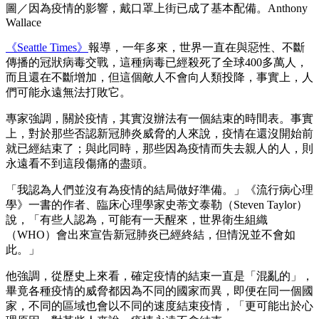
圖／因為疫情的影響，戴口罩上街已成了基本配備。Anthony
Wallace
《Seattle Times》
報導，一年多來，世界一直在與惡性、不斷
傳播的冠狀病毒交戰，這種病毒已經殺死了全球400多萬人，
而且還在不斷增加，但這個敵人不會向人類投降，事實上，人
們可能永遠無法打敗它。
專家強調，關於疫情，其實沒辦法有一個結束的時間表。事實
上，對於那些否認新冠肺炎威脅的人來說，疫情在還沒開始前
就已經結束了；與此同時，那些因為疫情而失去親人的人，則
永遠看不到這段傷痛的盡頭。
「我認為人們並沒有為疫情的結局做好準備。」《流行病心理
學》一書的作者、臨床心理學家史蒂文泰勒（Steven Taylor）
說，「有些人認為，可能有一天醒來，世界衛生組織
（WHO）會出來宣告新冠肺炎已經終結，但情況並不會如
此。」
他強調，從歷史上來看，確定疫情的結束一直是「混亂的」，
畢竟各種疫情的威脅都因為不同的國家而異，即便在同一個國
家，不同的區域也會以不同的速度結束疫情，「更可能出於心