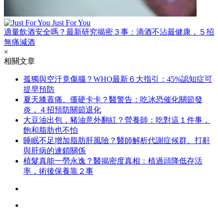
Just For You
適量飲酒安全嗎？最新研究揭密３事：滴酒不沾最健康，５招
無痛減酒
×
相關文章
孤獨與空汙竟傷腦？WHO最新６大指引：45%認知症可
提早預防
夏天膝蓋痛、僵硬卡卡？醫警告：吃冰恐催化關節發
炎，４招預防關節退化
大豆油出包，豬油意外翻紅？營養師：吃對這１件事，
飽和脂肪也不怕
睡眠不足增加脂肪肝風險？醫師解析代謝症候群、打鼾
與肝病的連鎖關係
植髮真能一勞永逸？醫揭密度真相：植過頭降低存活
率，術後保養靠２事