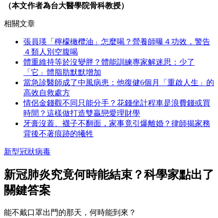
（本文作者為台大醫學院骨科教授）
相關文章
張員瑛「檸檬橄欖油」怎麼喝？營養師曝４功效，警告
４類人別空腹喝
體重維持等於沒變胖？體能訓練專家解迷思：少了
「它」體脂肪默默增加
當急診醫師成了中風病患：他復健6個月「重啟人生」的
高效自救處方
情侶金錢觀不同只能分手？花錢坐計程車是浪費錢或買
時間？這樣做打造雙贏戀愛理財學
牙膏沒蓋、襪子不翻面，家事竟引爆離婚？律師揭家務
背後不著痕跡的犧牲
新型冠狀病毒
新冠肺炎究竟何時能結束？科學家點出了
關鍵答案
能不戴口罩出門的那天，何時能到來？