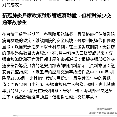
到的成效。
新冠肺炎居家政策雖影響經濟動盪，但相對減少交
通事故發生
在台灣三級警戒期間，各醫院服務降載，且嚴格施行住院及陪
病需檢疫的規定，維護醫院的安全環境、醫療制度運作和醫療
量能，以備緊急之需。以骨科為例，在三級警戒期間，急診處
的車禍外傷數目大為減少，在
5
月中旬進入三級警戒以來，交
通事故總數和死亡數目都比歷年來都減低；根據交通部道路交
通安全督導委員會的道安資訊查詢網資料顯示（
資料來源：道
安資訊查詢網）
，近五年的歷月交通事故總件數中，
110
年
6
月
降至
21335
例，比其他年度的
6
月份少，且為近五年中的最低
值；而近
12
個月中的
6
月交通事故死亡人數為
208
例，也比其他
年度的
6
月少，顯見在居家隔離、居家上班、降載外出交通量
之下，雖然影響經濟動盪，但相對也減少交通事故。