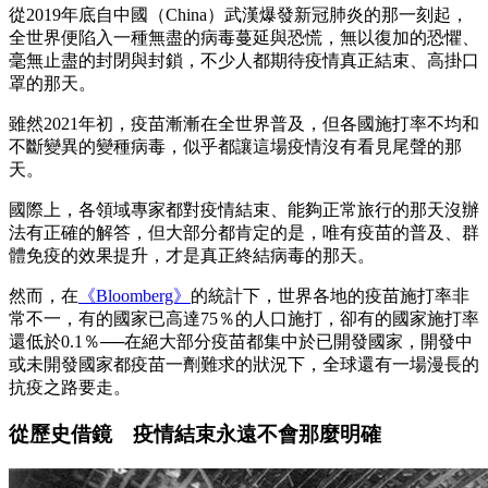
從2019年底自中國（China）武漢爆發新冠肺炎的那一刻起，
全世界便陷入一種無盡的病毒蔓延與恐慌，無以復加的恐懼、
毫無止盡的封閉與封鎖，不少人都期待疫情真正結束、高掛口
罩的那天。
雖然2021年初，疫苗漸漸在全世界普及，但各國施打率不均和
不斷變異的變種病毒，似乎都讓這場疫情沒有看見尾聲的那
天。
國際上，各領域專家都對疫情結束、能夠正常旅行的那天沒辦
法有正確的解答，但大部分都肯定的是，唯有疫苗的普及、群
體免疫的效果提升，才是真正終結病毒的那天。
然而，在
《Bloomberg》
的統計下，世界各地的疫苗施打率非
常不一，有的國家已高達75％的人口施打，卻有的國家施打率
還低於0.1％──在絕大部分疫苗都集中於已開發國家，開發中
或未開發國家都疫苗一劑難求的狀況下，全球還有一場漫長的
抗疫之路要走。
從歷史借鏡 疫情結束永遠不會那麼明確