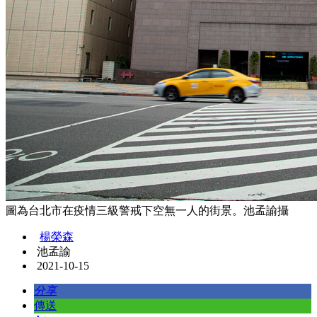
圖為台北市在疫情三級警戒下空無一人的街景。池孟諭攝
楊榮森
池孟諭
2021-10-15
分享
傳送