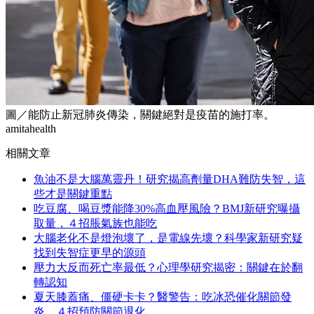
圖／能防止新冠肺炎傳染，關鍵絕對是疫苗的施打率。
amitahealth
相關文章
魚油不是大腦萬靈丹！研究揭高劑量DHA難防失智，這
些才是關鍵重點
吃豆腐、喝豆漿能降30%高血壓風險？BMJ新研究曝攝
取量，４招脹氣族也能吃
大腦老化不是燈泡壞了，是電線先壞？科學家新研究疑
找到失智症更早的源頭
壓力大反而死亡率最低？心理學研究揭密：關鍵在於翻
轉認知
夏天膝蓋痛、僵硬卡卡？醫警告：吃冰恐催化關節發
炎，４招預防關節退化