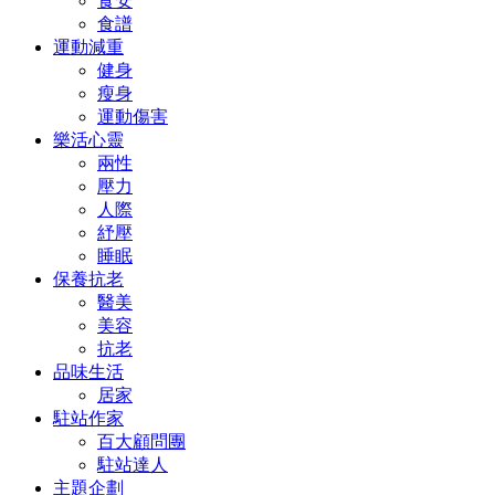
食安
食譜
運動減重
健身
瘦身
運動傷害
樂活心靈
兩性
壓力
人際
紓壓
睡眠
保養抗老
醫美
美容
抗老
品味生活
居家
駐站作家
百大顧問團
駐站達人
主題企劃