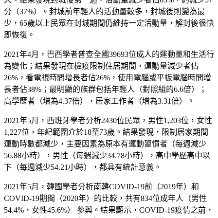
分
（
37%
）。
封城前年輕人的活動量較多
，
封城後則變為最
少
，
65
歲以上民眾在封城期間仍維持一定活動量
，
解封後很快
即恢復
。
2021
年
4
月
，
巴西學者普查全國
39693
位成人的運動量和生活行
為變化
；
結果發現在檢疫限制住居期間，運動量減少者佔
26%
，看電視時間增長者佔
26%
，使用電腦或平板電腦時間增
長者佔
38%
；
最明顯的族群包括年輕人
（
對照組的
6.6
倍
）；
高學歷者
（
增為
4.37
倍
）
，居家工作者
（
增為
3.31
倍
）。
2021
年
5
月
，
西班牙學者分析
2430
位民眾，男性
1,203
位，女性
1,227
位，年紀範圍介於
18
至
73
歲。結果發現
，
限制居家期間
運動時數都減少，主要因素為原本有運動習慣者
（
每週減少
56.88
小時
）
，男性
（
每週減少
34.78
小時
）
，高中學歷高中以
下
（
每週減少
54.21
小時
），
都具有統計意義
。
2021
年
5
月
，
韓國學者分析南韓
COVID-19
前
（
2019
年
）
和
COVID-19
期間
（
2020
年
）
的比較
，
共有
834
位成年人
（
男性
54.4%
，
女性
45.6%
）
參與
。
結果顯示
，
COVID-19
疫情之前
，