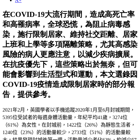
A+
在COVID-19大流行期間，造成高死亡率
和高罹病率，全球恐慌，為阻止病毒感
染，施行限制居家、維持社交距離、居家
上班和上學等多項隔離策略，尤其高感染
風險的病人更應注意，以減少疾病擴展。
在抗疫優先下，這些策略出於無奈，但可
能會影響到生活型式和運動，本文選錄因
COVID-19疫情造成限制居家時的部分報
告，提供參考。
2021
年
2
月，英國學者以手機追蹤
2020
年
1
月至
6
月封城期間
，
5395
位受試者的每週身體活動量
，
年紀平均
41
歲
，
3274
位
（
61%
）
為女性
。
在封城前
，
1422
位
（
26%
）
為靜態生活者
，
1240
位
（
23%
）
的活動量較少
，
2733
位
（
51%
）
的活動量較
大。結果發現封城後第一週
，
活動量減少者佔
63%
，約減少
57