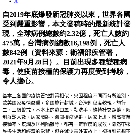
A+
自2019年底爆發新冠肺炎以來，世界各國
受到嚴重影響，本文發稿時的最新統計發
現，全球病例總數約2.32億，死亡人數約
475萬，台灣病例總數16,198例，死亡人
數842例（資料來源：衛福部疾管署，
2021年9月28日）。目前出現多種變種病
毒，使疫苗接種的保護力再度受到考驗，
令人擔心。
基本上各國的疫情管控對策相似，只因程度不同而有所差別，
歐美國家疫情嚴重，多國施行封城，台灣則程度較輕，施行
二、三級警戒，基本上的戴口罩、勤洗手、維持社交距離、限
制群聚人數、居家隔離、海關檢疫隔離、居家上班、增高疫苗
接種率、疫調及匡列隔離等，都有一定程度的成效，雖然帶來
許多生活和經濟的影響，但在減少意外事故上，卻得到意想不