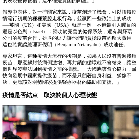
的表現變得很糟，這不僅是貧困的問題。」
報導中表述，對一些國家來說，疫苗創造了機會，可以扭轉疫
情流行初期的種種荒腔走板行為，並贏回一些政治上的成功
──英國（UK）和美國（USA）就是一例；不過最引人矚目的
還是以色列（Israel）：歸功於完善的健保系統，還有與輝瑞
公司的疫苗合作，雄厚的財力讓他們能負擔疫苗的龐大費用，
這也確實讓總理班傑明（Benjamin Netanyahu）成功連任。
專家坦言，這種疫情大流行的後期是，如果人民沒有普遍接種
疫苗，那麼解封後病例激增、再封鎖的循環就不會結束，讓整
個世界沒辦法回到疫情之前的樣貌。「大國應該齊心協力，盡
快向發展中國家提供疫苗，而不是只顧著自身利益、猶豫不
決，更應該對弱勢國家提供醫療器材的協助和支援。」
疫情是否結束 取決於個人心理狀態