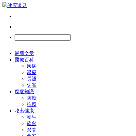
最新文章
醫療百科
疾病
醫療
長照
失智
癌症知識
防癌
抗癌
吃出健康
養生
飲食
營養