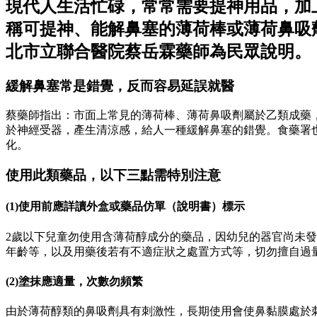
現代人生活忙碌，常常需要提神用品，加
稱可提神、能解鼻塞的薄荷棒或薄荷鼻吸
北市立聯合醫院蔡岳霖藥師為民眾說明。
緩解鼻塞常是錯覺，反而容易延誤就醫
蔡藥師指出：市面上常見的薄荷棒、薄荷鼻吸劑屬於乙類成藥，
於神經受器，產生清涼感，給人一種緩解鼻塞的錯覺。食藥署
化。
使用此類藥品，以下三點需特別注意
(1)使用前應詳讀外盒或藥品仿單（說明書）標示
2歲以下兒童勿使用含薄荷醇成分的藥品，因幼兒的器官尚未
年齡等，以及用藥後若有不適症狀之處置方式等，切勿擅自過
(2)塗抹應適量，次數勿頻繁
由於薄荷醇類的鼻吸劑具有刺激性，長期使用會使鼻黏膜處於