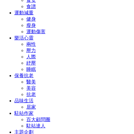
食安
食譜
運動減重
健身
瘦身
運動傷害
樂活心靈
兩性
壓力
人際
紓壓
睡眠
保養抗老
醫美
美容
抗老
品味生活
居家
駐站作家
百大顧問團
駐站達人
主題企劃