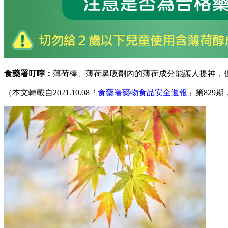
食藥署叮嚀：
薄荷棒、薄荷鼻吸劑內的薄荷成分能讓人提神，
（本文轉載自2021.10.08「
食藥署藥物食品安全週報
」第829