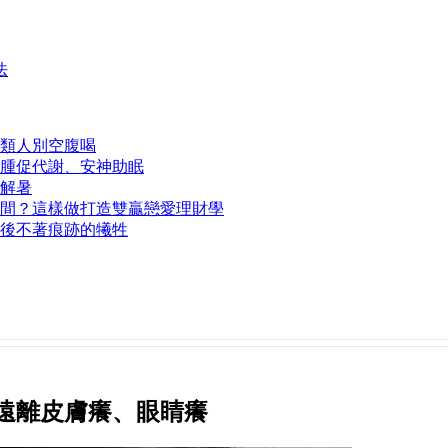
法
類人別空腹喝
腫促代謝、安神助眠
解暑
間？這樣做打造雙贏戀愛理財學
後不著痕跡的犧牲
遠離皮膚癢、眼睛癢