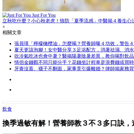
Just For You
立秋吃什麼？小心秋老虎！慎防「夏季流感」中醫揭４養生心
×
相關文章
張員瑛「檸檬橄欖油」怎麼喝？營養師曝４功效，警告４
夏天更該泡腳！女中醫分享３足浴配方，消暑祛濕、消水
吹冷氣吃冰也會中暑？醫揭陽暑陰暑差異，教你喝對飲品
情侶金錢觀不同只能分手？花錢坐計程車是浪費錢或買時
牙膏沒蓋、襪子不翻面，家事竟引爆離婚？律師揭家務背
飲食
換季過敏有解！營養師教３不３多口訣，