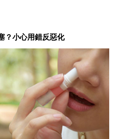
塞？小心用錯反惡化