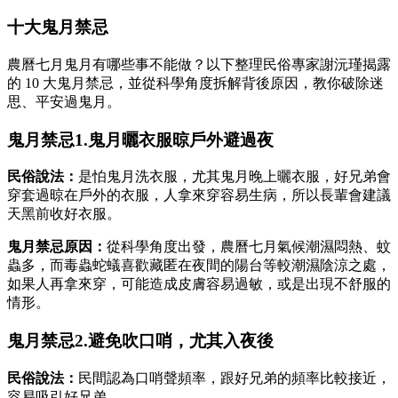
十大鬼月禁忌
農曆七月鬼月有哪些事不能做？以下整理民俗專家謝沅瑾揭露
的 10 大鬼月禁忌，並從科學角度拆解背後原因，教你破除迷
思、平安過鬼月。
鬼月禁忌1.鬼月曬衣服晾戶外避過夜
民俗說法：
是怕鬼月洗衣服，尤其鬼月晚上曬衣服，好兄弟會
穿套過晾在戶外的衣服，人拿來穿容易生病，所以長輩會建議
天黑前收好衣服。
鬼月禁忌原因：
從科學角度出發，農曆七月氣候潮濕悶熱、蚊
蟲多，而毒蟲蛇蟻喜歡藏匿在夜間的陽台等較潮濕陰涼之處，
如果人再拿來穿，可能造成皮膚容易過敏，或是出現不舒服的
情形。
鬼月禁忌2.避免吹口哨，尤其入夜後
民俗說法：
民間認為口哨聲頻率，跟好兄弟的頻率比較接近，
容易吸引好兄弟。