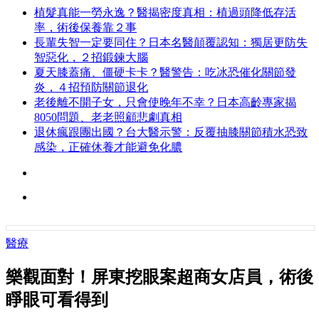
植髮真能一勞永逸？醫揭密度真相：植過頭降低存活
率，術後保養靠２事
長輩失智一定要同住？日本名醫顛覆認知：獨居更防失
智惡化，２招鍛鍊大腦
夏天膝蓋痛、僵硬卡卡？醫警告：吃冰恐催化關節發
炎，４招預防關節退化
老後離不開子女，只會使晚年不幸？日本高齡專家揭
8050問題、老老照顧悲劇真相
退休瘋跟團出國？台大醫示警：反覆抽膝關節積水恐致
感染，正確休養才能避免化膿
醫療
樂觀面對！屏東挖眼案超商女店員，術後
睜眼可看得到