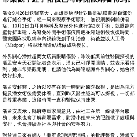
潘女9月26日送醫當天，高雄長庚即針對眼部結膜撕裂傷部份
進行縫合手術，經一周來觀察手術順利，無視網膜剝離併發
症。10月2日由耳鼻喉科及整形外科進行第2次手術，就眼窩內
壁骨折重建，為避免外開手術傷痕留疤並縮短術後恢復時間，
醫療團隊採取經鼻內視鏡微創手術治療，術後並以人工骨
（Medpor）將眼球周邊結構做成功復位。
外界關心潘姓超商女店員眼睛傷勢，昨晚低調前往醫院探視的
潘孟安今天召開記者會表示，潘女已可睜開眼睛，並表示看得
到，她非常樂觀開朗，也請他代為轉達感謝各界關心，她會很
快好起來。
潘孟安解釋，之所以沒有在第一時間赴醫院探視，是因為院方
提及潘女術後需要休養，直到昨天醫生認為可以探視，一切都
是尊重專業，這段時間一直和醫院保持連繫。
潘孟安表示，縣府尊重家屬意見，由社工在第一線做平台服
務，未來也會了解家屬需求，對潘小姐未來的照顧做了處理與
安排，也會持續為社區與社會的安寧努力。
對於連日來有網友「縣府處理態度消極」的批評聲音，潘孟安