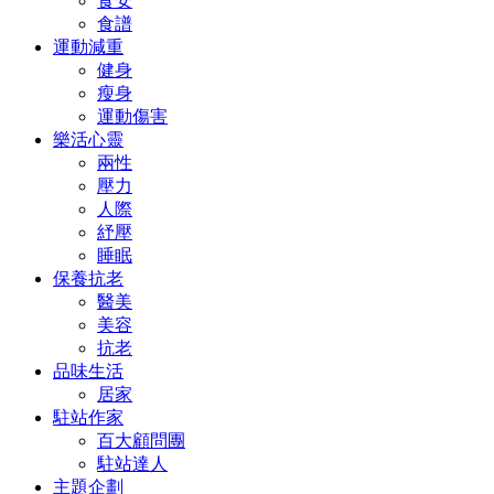
食安
食譜
運動減重
健身
瘦身
運動傷害
樂活心靈
兩性
壓力
人際
紓壓
睡眠
保養抗老
醫美
美容
抗老
品味生活
居家
駐站作家
百大顧問團
駐站達人
主題企劃