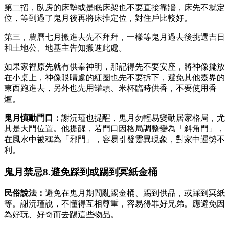
第二招，臥房的床墊或是眠床架也不要直接靠牆，床先不就定
位，等到過了鬼月後再將床推定位，對住戶比較好。
第三，農曆七月搬進去先不拜拜，一樣等鬼月過去後挑選吉日
和土地公、地基主告知搬進此處。
如果家裡原先就有供奉神明，那記得先不要安座，將神像擺放
在小桌上，神像眼睛處的紅圈也先不要拆下，避免其他靈界的
東西跑進去，另外也先用罐頭、米杯臨時供香，不要使用香
爐。
鬼月慎動門口：
謝沅瑾也提醒，鬼月勿輕易變動居家格局，尤
其是大門位置。他提醒，若門口因格局調整變為「斜角門」，
在風水中被稱為「邪門」，容易引發靈異現象，對家中運勢不
利。
鬼月禁忌8.避免踩到或踢到冥紙金桶
民俗說法：
避免在鬼月期間亂踢金桶、踢到供品，或踩到冥紙
等。謝沅瑾說，不懂得互相尊重，容易得罪好兄弟。應避免因
為好玩、好奇而去踢這些物品。