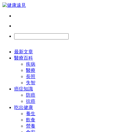
最新文章
醫療百科
疾病
醫療
長照
失智
癌症知識
防癌
抗癌
吃出健康
養生
飲食
營養