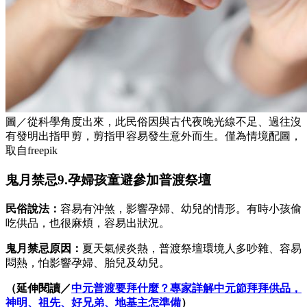
圖／從科學角度出來，此民俗因與古代夜晚光線不足、過往沒
有發明出指甲剪，剪指甲容易發生意外而生。僅為情境配圖，
取自freepik
鬼月禁忌9.孕婦孩童避參加普渡祭壇
民俗說法：
容易有沖煞，影響孕婦、幼兒的情形。有時小孩偷
吃供品，也很麻煩，容易出狀況。
鬼月禁忌原因：
夏天氣候炎熱，普渡祭壇環境人多吵雜、容易
悶熱，怕影響孕婦、胎兒及幼兒。
（延伸閱讀／
中元普渡要拜什麼？專家詳解中元節拜拜供品，
神明、祖先、好兄弟、地基主怎準備
）