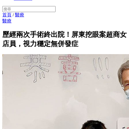
首頁
/
醫療
醫療
歷經兩次手術終出院！屏東挖眼案超商女
店員，視力穩定無併發症