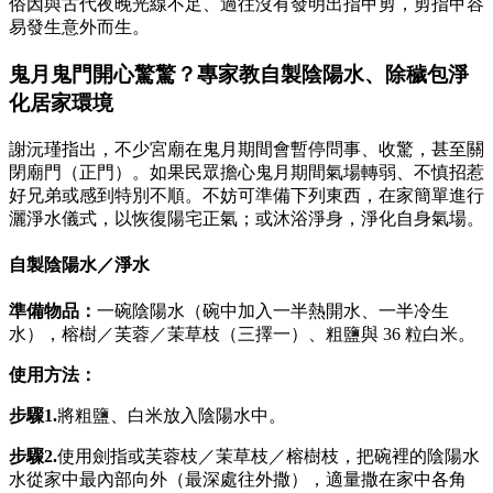
俗因與古代夜晚光線不足、過往沒有發明出指甲剪，剪指甲容
易發生意外而生。
鬼月鬼門開心驚驚？專家教自製陰陽水、除穢包淨
化居家環境
謝沅瑾指出，不少宮廟在鬼月期間會暫停問事、收驚，甚至關
閉廟門（正門）。如果民眾擔心鬼月期間氣場轉弱、不慎招惹
好兄弟或感到特別不順。不妨可準備下列東西，在家簡單進行
灑淨水儀式，以恢復陽宅正氣；或沐浴淨身，淨化自身氣場。
自製陰陽水／淨水
準備物品：
一碗陰陽水（碗中加入一半熱開水、一半冷生
水），榕樹／芙蓉／茉草枝（三擇一）、粗鹽與 36 粒白米。
使用方法：
步驟1.
將粗鹽、白米放入陰陽水中。
步驟2.
使用劍指或芙蓉枝／茉草枝／榕樹枝，把碗裡的陰陽水
水從家中最內部向外（最深處往外撒），適量撒在家中各角