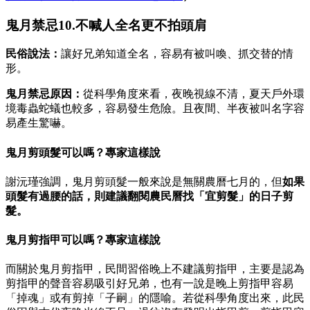
鬼月禁忌10.不喊人全名更不拍頭肩
民俗說法：
讓好兄弟知道全名，容易有被叫喚、抓交替的情
形。
鬼月禁忌原因：
從科學角度來看，夜晚視線不清，夏天戶外環
境毒蟲蛇蟻也較多，容易發生危險。且夜間、半夜被叫名字容
易產生驚嚇。
鬼月剪頭髮可以嗎？專家這樣說
謝沅瑾強調，鬼月剪頭髮一般來說是無關農曆七月的，但
如果
頭髮有過腰的話，則建議翻閱農民曆找「宜剪髮」的日子剪
髮。
鬼月剪指甲可以嗎？專家這樣說
而關於鬼月剪指甲，民間習俗晚上不建議剪指甲，主要是認為
剪指甲的聲音容易吸引好兄弟，也有一說是晚上剪指甲容易
「掉魂」或有剪掉「子嗣」的隱喻。若從科學角度出來，此民