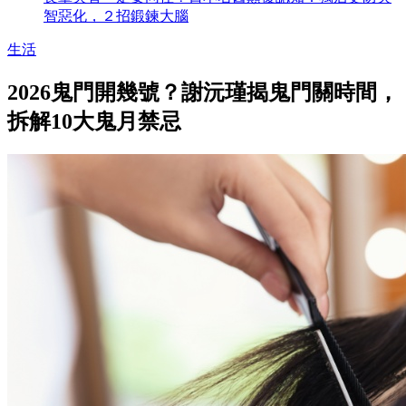
智惡化，２招鍛鍊大腦
生活
2026鬼門開幾號？謝沅瑾揭鬼門關時間，
拆解10大鬼月禁忌