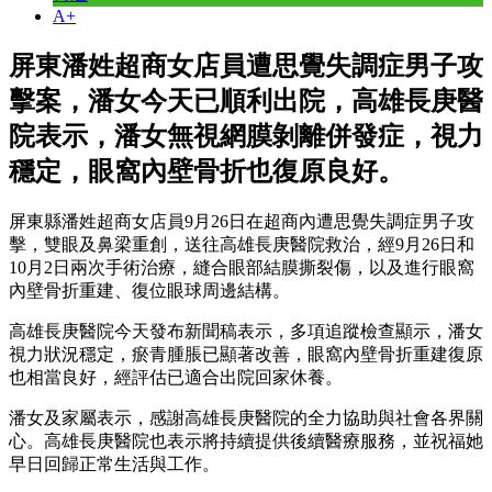
A+
屏東潘姓超商女店員遭思覺失調症男子攻
擊案，潘女今天已順利出院，高雄長庚醫
院表示，潘女無視網膜剝離併發症，視力
穩定，眼窩內壁骨折也復原良好。
屏東縣潘姓超商女店員9月26日在超商內遭思覺失調症男子攻
擊，雙眼及鼻梁重創，送往高雄長庚醫院救治，經9月26日和
10月2日兩次手術治療，縫合眼部結膜撕裂傷，以及進行眼窩
內壁骨折重建、復位眼球周邊結構。
高雄長庚醫院今天發布新聞稿表示，多項追蹤檢查顯示，潘女
視力狀況穩定，瘀青腫脹已顯著改善，眼窩內壁骨折重建復原
也相當良好，經評估已適合出院回家休養。
潘女及家屬表示，感謝高雄長庚醫院的全力協助與社會各界關
心。高雄長庚醫院也表示將持續提供後續醫療服務，並祝福她
早日回歸正常生活與工作。