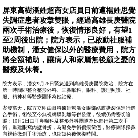
屏東高樹潘姓超商女店員日前遭楊姓思覺
失調症患者攻擊雙眼，經過高雄長庚醫院
兩次手術治療後，恢復情形良好，有望1
至2周後出院；院方表示，已啟動社服補
助機制，潘女健保以外的醫療費用，院方
將全額補助，讓病人和家屬無後顧之憂的
醫療及休養。
院方表示，潘女9月26日緊急送到高雄長庚醫院救治，院方在
第一時間即整合整形外科、耳鼻喉科、眼科、護理照護、社
服、精神科等醫療團隊為她治療。
案發當天，院方立即由眼科醫師幫潘女眼部結膜撕裂傷進行縫
合手術，術後至今無視網膜剝離等併發症，後續仍需密切追
蹤；10月2日由耳鼻喉科及整形外科團隊為她進行第二次手
術，重建眼窩內壁骨折，為避免手術傷痕留疤，醫療團隊採鼻
內視鏡微創手術治療，也縮短術後恢復時間。