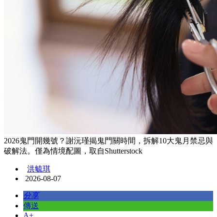
2026鬼門開幾號？謝沅瑾揭鬼門關時間，拆解10大鬼月禁忌與
破解法。僅為情境配圖，取自Shutterstock
洪毓琪
2026-08-07
分享
傳送
A+