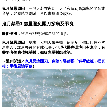
鬼月禁忌原因：
一般人若在夜晚、大半夜聽到高頻率的聲音或
音樂，容易感到驚嚇，所以盡量避免較好。
鬼月禁忌3.盡量避免開刀探病及弔喪
民俗說法：
容易有抓交替或沖煞的情形。
鬼月禁忌原因：
夏末、秋初天氣炎熱，病菌多，傷口比較不容
易癒合，故過去民間有此說法，但
現代醫療環境已有進步，有
需要者仍應積極就醫，聽從專業醫師建議
。
（延伸閱讀／
鬼月忌諱開刀、住院？醫師提「科學數據」揭真
相：手術風險更低
）