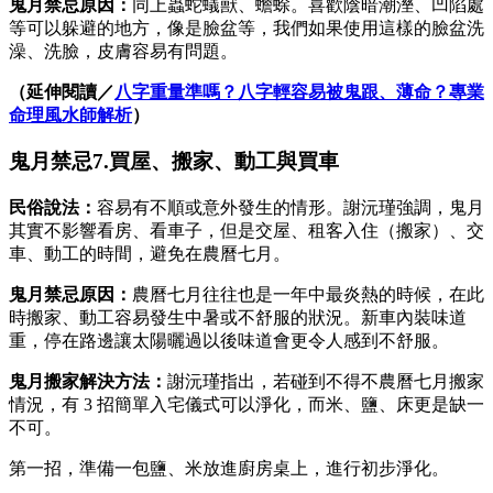
鬼月禁忌原因：
同上蟲蛇蟻獸、蟾蜍。喜歡陰暗潮溼、凹陷處
等可以躲避的地方，像是臉盆等，我們如果使用這樣的臉盆洗
澡、洗臉，皮膚容易有問題。
（延伸閱讀／
八字重量準嗎？八字輕容易被鬼跟、薄命？專業
命理風水師解析
）
鬼月禁忌7.買屋、搬家、動工與買車
民俗說法：
容易有不順或意外發生的情形。謝沅瑾強調，鬼月
其實不影響看房、看車子，但是交屋、租客入住（搬家）、交
車、動工的時間，避免在農曆七月。
鬼月禁忌原因：
農曆七月往往也是一年中最炎熱的時候，在此
時搬家、動工容易發生中暑或不舒服的狀況。新車內裝味道
重，停在路邊讓太陽曬過以後味道會更令人感到不舒服。
鬼月搬家
解決方法：
謝沅瑾指出，若碰到不得不農曆七月搬家
情況，有 3 招簡單入宅儀式可以淨化，而米、鹽、床更是缺一
不可。
第一招，準備一包鹽、米放進廚房桌上，進行初步淨化。