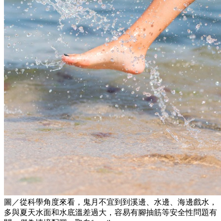
圖／從科學角度來看，鬼月不宜到到溪邊、水邊、海邊戲水，
多與夏天水面和水底溫差過大，容易有腳抽筋等安全性問題有