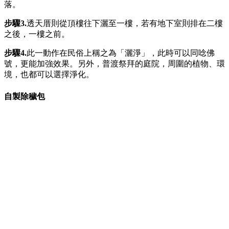
落。
步驟3.
透天厝則從頂樓往下灑至一樓，若有地下室則排在二樓
之後，一樓之前。
步驟
4.
此一動作在民俗上稱之為「灑淨」，此時可以同唸佛
號，更能加強效果。另外，普渡祭拜的庭院，周圍的植物、環
境，也都可以選擇淨化。
自製除穢包
同時也可以製作簡易版的除穢包，謝沅瑾表示，除穢包的製作
很簡單。
準備物品：
取一紅包袋裡面裝入 36 粒白米、一撮粗鹽、 7 片
榕樹葉、茉草或芙蓉葉（三擇一）。
使用方法：
適度以陰陽水浸泡此除穢包後，擦拭臉部、身體；
對於擔心鬼月期間外出，擔心有細節未注意、處理不當的朋
友，有助淨化氣場。同時也適用於家人身體不好、出席喪葬場
合後使用。
（延伸閱讀／
農曆七月鬼門開，容易感覺毛毛的？４植物精油