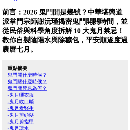
前言：2026 鬼門開是幾號？中華堪輿道
派掌門宗師謝沅瑾揭密鬼門開關時間，並
從民俗與科學角度拆解 10 大鬼月禁忌！
教你自製陰陽水與除穢包，平安順遂度過
農曆七月。
重點摘要
鬼門開什麼時候？
鬼門關什麼時候？
鬼門開禁忌為何？
-鬼月曬衣服
-鬼月吹口哨
-鬼月看醫生
-鬼月剪頭髮
-鬼月剪指甲
-鬼月玩水