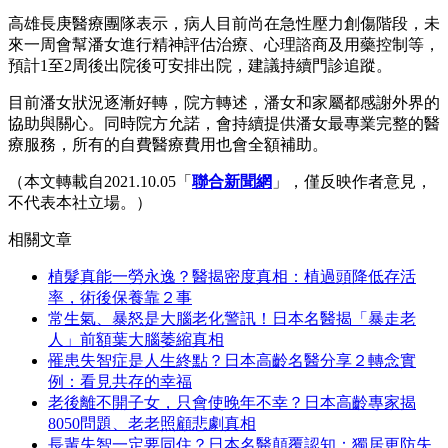
高雄長庚醫療團隊表示，病人目前尚在急性壓力創傷階段，未
來一周會幫潘女進行精神評估治療、心理諮商及用藥控制等，
預計1至2周後出院後可安排出院，建議持續門診追蹤。
目前潘女狀況逐漸好轉，院方轉述，潘女和家屬都感謝外界的
協助與關心。同時院方允諾，會持續提供潘女最專業完整的醫
療服務，所有的自費醫療費用也會全額補助。
（本文轉載自2021.10.05「
聯合新聞網
」，僅反映作者意見，
不代表本社立場。）
相關文章
植髮真能一勞永逸？醫揭密度真相：植過頭降低存活
率，術後保養靠２事
常生氣、暴怒是大腦老化警訊！日本名醫揭「暴走老
人」前額葉大腦萎縮真相
罹患失智症是人生終點？日本高齡名醫分享２轉念實
例：看見共存的幸福
老後離不開子女，只會使晚年不幸？日本高齡專家揭
8050問題、老老照顧悲劇真相
長輩失智一定要同住？日本名醫顛覆認知：獨居更防失