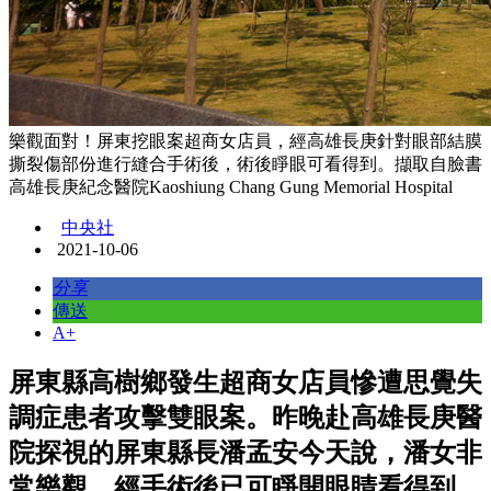
樂觀面對！屏東挖眼案超商女店員，經高雄長庚針對眼部結膜
撕裂傷部份進行縫合手術後，術後睜眼可看得到。擷取自臉書
高雄長庚紀念醫院Kaoshiung Chang Gung Memorial Hospital
中央社
2021-10-06
分享
傳送
A+
屏東縣高樹鄉發生超商女店員慘遭思覺失
調症患者攻擊雙眼案。昨晚赴高雄長庚醫
院探視的屏東縣長潘孟安今天說，潘女非
常樂觀，經手術後已可睜開眼睛看得到。