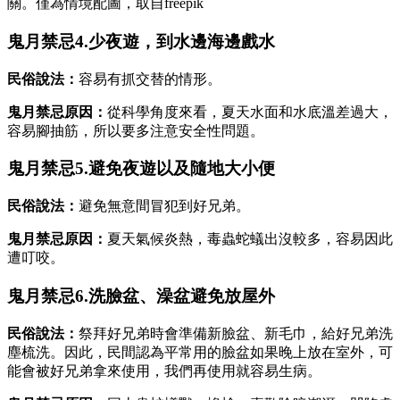
關。僅為情境配圖，取自freepik
鬼月禁忌4.少夜遊，到水邊海邊戲水
民俗說法：
容易有抓交替的情形。
鬼月禁忌原因：
從科學角度來看，夏天水面和水底溫差過大，
容易腳抽筋，所以要多注意安全性問題。
鬼月禁忌5.避免夜遊以及隨地大小便
民俗說法：
避免無意間冒犯到好兄弟。
鬼月禁忌原因：
夏天氣候炎熱，毒蟲蛇蟻出沒較多，容易因此
遭叮咬。
鬼月禁忌6.洗臉盆、澡盆避免放屋外
民俗說法：
祭拜好兄弟時會準備新臉盆、新毛巾，給好兄弟洗
塵梳洗。因此，民間認為平常用的臉盆如果晚上放在室外，可
能會被好兄弟拿來使用，我們再使用就容易生病。