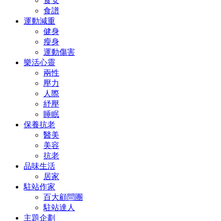
食安
食譜
運動減重
健身
瘦身
運動傷害
樂活心靈
兩性
壓力
人際
紓壓
睡眠
保養抗老
醫美
美容
抗老
品味生活
居家
駐站作家
百大顧問團
駐站達人
主題企劃