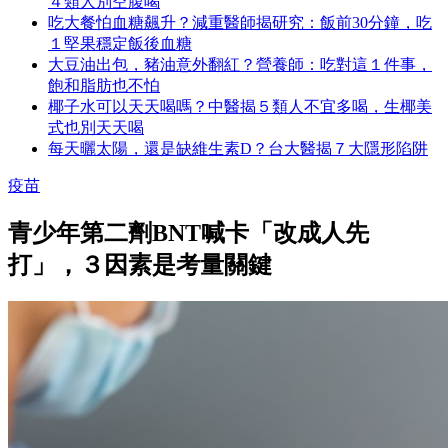
４類人別空腹喝
吃大餐怕血糖飆升？減重醫師揭研究：飯前30分鐘，吃
１堅果穩定飯後血糖
大豆油出包，豬油意外翻紅？營養師：吃對這１件事，
飽和脂肪也不怕
椰子水可以天天喝嗎？中醫揭５類人不宜多喝，生椰美
式也別天天喝
每天曬太陽，還是缺維生素D？台大醫揭７大隱形陷阱
疫苗
青少年第二劑BNT喊卡「改成人先
打」，３因素是考量關鍵