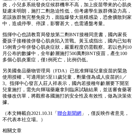
炎，小兒多系統發炎症候群機率不高，加上疫苗帶來的心肌炎
疑慮未明朗，施打二劑急迫性低，但考慮學生族群傳染力高，
若該族群無完整免疫力，面臨爆發大規模感染，恐會擴散到家
中，造成停學、停課，影響甚大，也需通盤考量。
指揮中心也請教育局發放第二劑BNT接種同意書，國內家長
憂孩子接種後併發心肌炎陷入苦戰。黃玉成指出，國內已知有
15例青少年併發心肌炎症狀，嚴重程度仍需觀察。若以色列10
月公布的數據中，全年齡層施打500萬劑BNT疫苗，產生100
多個心肌炎重症，僅1例死亡，比例仍低。
另美國食品藥物管理局（FDA）已批准輝瑞兒童疫苗的緊急
使用授權，可適用於5至11歲兒童，劑量僅為成人疫苗的1／
3。指揮中心發言人莊人祥表示，國內若接種年齡層要下開至
兒童施打，需先向輝瑞藥廠拿到臨床試驗結果，並送審食藥署
後修改仿單，將觀察各國施打的安全性及有效性，做為決策依
據。
（本文轉載自2021.10.31「
聯合新聞網
」，僅反映作者意見，
不代表本社立場。）
相關文章