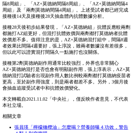
隔8周組」、「AZ+莫德納間隔8周組」、「AZ+莫德納間隔4
周組」及「兩劑莫德納間隔4周組」。上述受試者都已經完成
接種後14天及接種後28天抽血體內抗體數據分析。
接種28天後初步結果發現，「AZ+莫德納組」抗體反應較兩劑
都施打AZ組更好，但混打抗體效價與兩劑都打莫德納者抗體
效價差不多。值得注意的是，AZ+莫德納混打組中，間隔8週
者效果比間隔4週要好，張上淳說，雖兩者數據沒有差很多，
但以此可以證實混打間隔久一點施打也沒關係。
接種第2劑莫德納副作用通常比較強烈，外界也非常關心
AZ+莫德納混打是否也會有明顯副作用，張上淳表示，AZ+莫
德納混打試驗者出現副作用人數比例較兩劑都打莫德納疫苗者
更高，至於副作用強度，則是兩者都差不多。另外，3個月後
會抽血追蹤受試者中和抗體效價變化。
本文轉載自2021.11.02「中央社」，僅反映作者意見，不代表
本社立場。
相關文章
張員瑛「檸檬橄欖油」怎麼喝？營養師曝４功效，警告