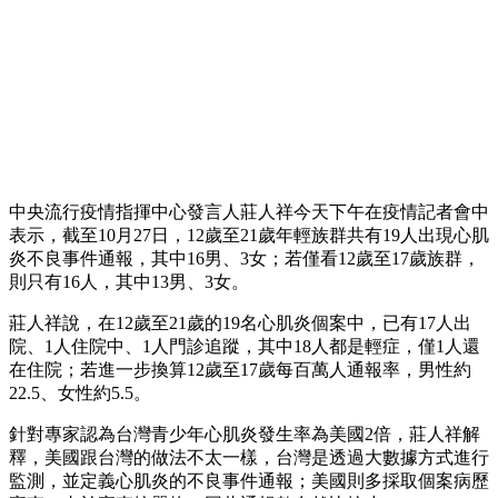
中央流行疫情指揮中心發言人莊人祥今天下午在疫情記者會中
表示，截至10月27日，12歲至21歲年輕族群共有19人出現心肌
炎不良事件通報，其中16男、3女；若僅看12歲至17歲族群，
則只有16人，其中13男、3女。
莊人祥說，在12歲至21歲的19名心肌炎個案中，已有17人出
院、1人住院中、1人門診追蹤，其中18人都是輕症，僅1人還
在住院；若進一步換算12歲至17歲每百萬人通報率，男性約
22.5、女性約5.5。
針對專家認為台灣青少年心肌炎發生率為美國2倍，莊人祥解
釋，美國跟台灣的做法不太一樣，台灣是透過大數據方式進行
監測，並定義心肌炎的不良事件通報；美國則多採取個案病歷