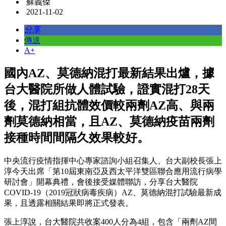
蘇義傑
2021-11-02
分享
傳送
A+
國內AZ、莫德納混打最新結果出爐，據
台大醫院所做人體試驗，證實混打28天
後，混打組抗體效價較兩劑AZ高、與兩
劑莫德納相當，且AZ、莫德納疫苗兩劑
接種時間間隔久效果較好。
中央流行疫情指揮中心專家諮詢小組召集人、台大副校長張上
淳今天出席「第10屆東南亞及西太平洋雙區聯合應用流行病學
研討會」開幕典禮，會後接受媒體聯訪，分享台大醫院
COVID-19（2019冠狀病毒疾病）AZ、莫德納混打試驗最新成
果，且透露相關結果即將正式發表。
張上淳說，台大醫院共收案400人分為4組，包含「兩劑AZ間