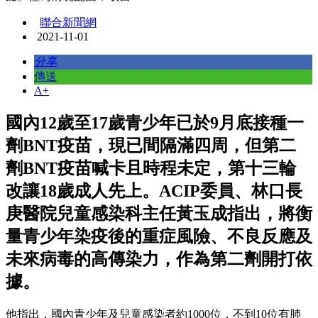
聯合新聞網
2021-11-01
分享
傳送
A+
國內12歲至17歲青少年已於9月底接種一
劑BNT疫苗，現已間隔滿四周，但第二
劑BNT疫苗喊卡且時程未定，第十三輪
改讓18歲成人先上。ACIP委員、林口長
庚醫院兒童感染科主任黃玉成指出，將衡
量青少年染疫後的重症風險、不良反應及
未來病毒的高傳染力，作為第二劑開打依
據。
他指出，國內青少年及兒童感染者約1000位，不到10位有肺