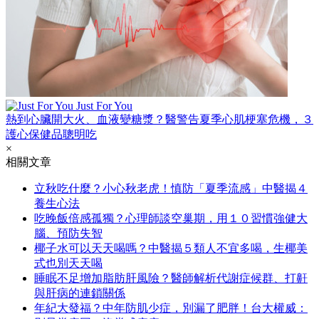
Just For You
熱到心臟開大火、血液變糖漿？醫警告夏季心肌梗塞危機，３
護心保健品聰明吃
×
相關文章
立秋吃什麼？小心秋老虎！慎防「夏季流感」中醫揭４
養生心法
吃晚飯倍感孤獨？心理師談空巢期，用１０習慣強健大
腦、預防失智
椰子水可以天天喝嗎？中醫揭５類人不宜多喝，生椰美
式也別天天喝
睡眠不足增加脂肪肝風險？醫師解析代謝症候群、打鼾
與肝病的連鎖關係
年紀大發福？中年防肌少症，別漏了肥胖！台大權威：