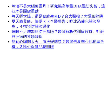
魚油不是大腦萬靈丹！研究揭高劑量DHA難防失智，這
些才是關鍵重點
每天曬太陽，還是缺維生素D？台大醫揭７大隱形陷阱
夏天膝蓋痛、僵硬卡卡？醫警告：吃冰恐催化關節發
炎，４招預防關節退化
睡眠不足增加脂肪肝風險？醫師解析代謝症候群、打鼾
與肝病的連鎖關係
熱到心臟開大火、血液變糖漿？醫警告夏季心肌梗塞危
機，３護心保健品聰明吃