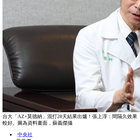
台大「AZ+莫德納」混打28天結果出爐！張上淳：間隔久效果
較好。圖為資料畫面，蘇義傑攝
中央社