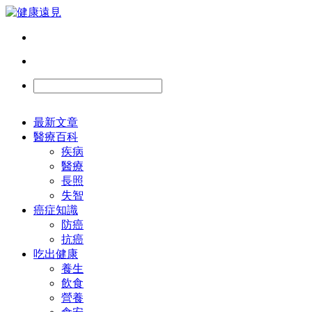
最新文章
醫療百科
疾病
醫療
長照
失智
癌症知識
防癌
抗癌
吃出健康
養生
飲食
營養