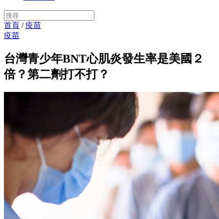
首頁
/
疫苗
疫苗
台灣青少年BNT心肌炎發生率是美國２
倍？第二劑打不打？