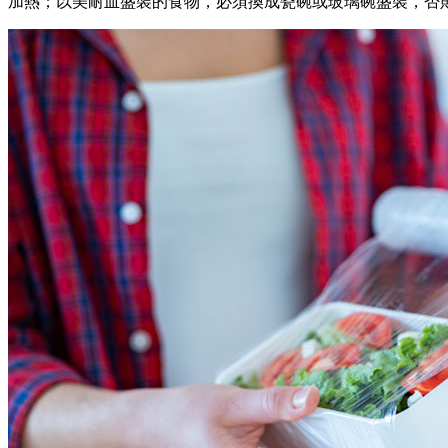
加熱；以美耐皿盛裝的食物，必須換成瓷碗或玻璃碗盛裝，否