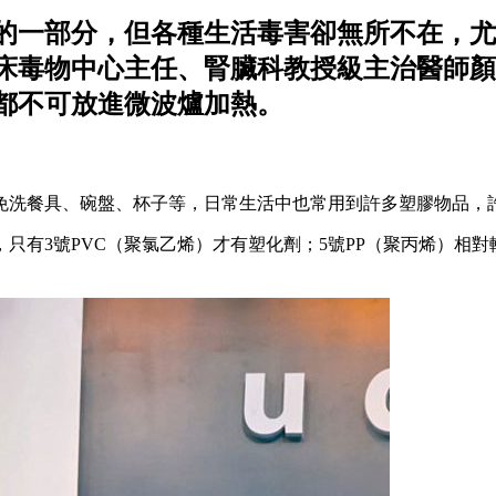
的一部分，但各種生活毒害卻無所不在，尤
床毒物中心主任、腎臟科教授級主治醫師顏
都不可放進微波爐加熱。
免洗餐具、碗盤、杯子等，日常生活中也常用到許多塑膠物品，
只有3號PVC（聚氯乙烯）才有塑化劑；5號PP（聚丙烯）相對較