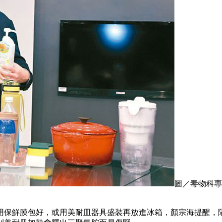
圖／毒物科專
用保鮮膜包好，或用美耐皿器具盛裝再放進冰箱，顏宗海提醒，