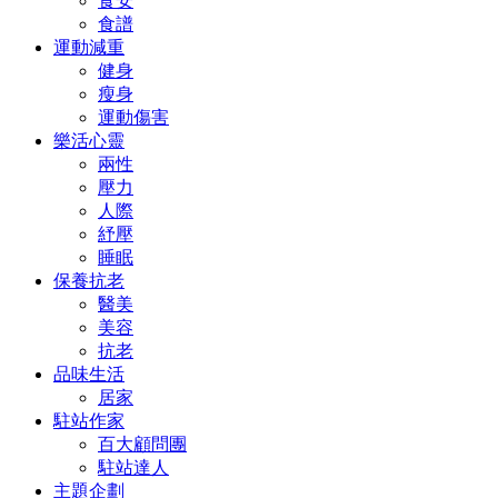
食安
食譜
運動減重
健身
瘦身
運動傷害
樂活心靈
兩性
壓力
人際
紓壓
睡眠
保養抗老
醫美
美容
抗老
品味生活
居家
駐站作家
百大顧問團
駐站達人
主題企劃