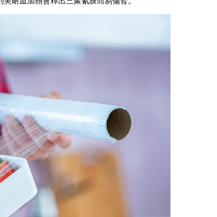
則美耐皿加熱會釋出三聚氰胺而易傷腎。