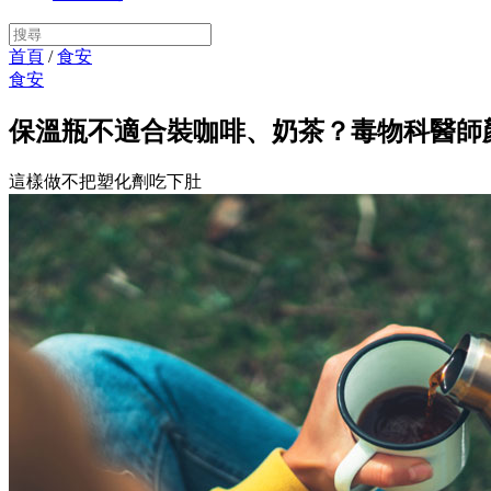
首頁
/
食安
食安
保溫瓶不適合裝咖啡、奶茶？毒物科醫師
這樣做不把塑化劑吃下肚