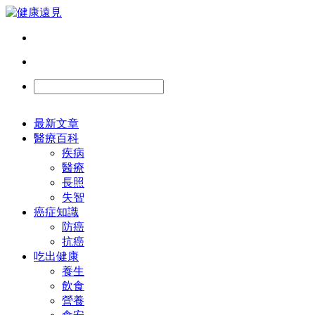
最新文章
醫療百科
疾病
醫療
長照
失智
癌症知識
防癌
抗癌
吃出健康
養生
飲食
營養