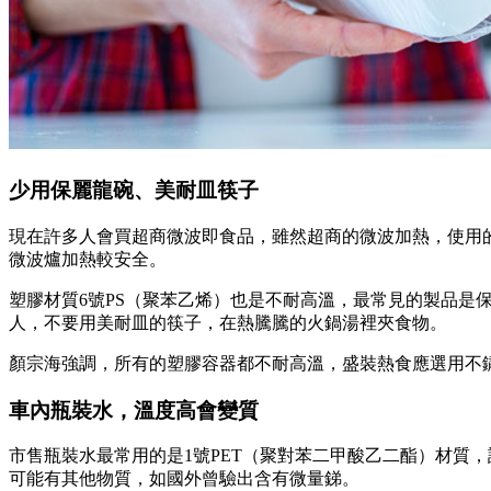
少用保麗龍碗、美耐皿筷子
現在許多人會買超商微波即食品，雖然超商的微波加熱，使用的
微波爐加熱較安全。
塑膠材質6號PS（聚苯乙烯）也是不耐高溫，最常見的製品
人，不要用美耐皿的筷子，在熱騰騰的火鍋湯裡夾食物。
顏宗海強調，所有的塑膠容器都不耐高溫，盛裝熱食應選用不
車內瓶裝水，溫度高會變質
市售瓶裝水最常用的是1號PET（聚對苯二甲酸乙二酯）材質
可能有其他物質，如國外曾驗出含有微量銻。