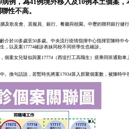
-19病例，為41例境外移入及10例本土個案
關聯性不高。
情擴大，擴及歌友會、居服員、銀行、餐廳與校園。中壢的聯邦銀行
年齡介於10多歲至50多歲。中央流行疫情指揮中心指揮官陳時中
學生，以及案17774確診表妹同校不同班學生也確診。
係，個案女兒疑似與案17774（西堤打工高職生）搭乘同班通
查中。換句話說，若暫時先將案17934算入群聚個案數，被陳時