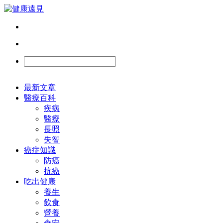
最新文章
醫療百科
疾病
醫療
長照
失智
癌症知識
防癌
抗癌
吃出健康
養生
飲食
營養