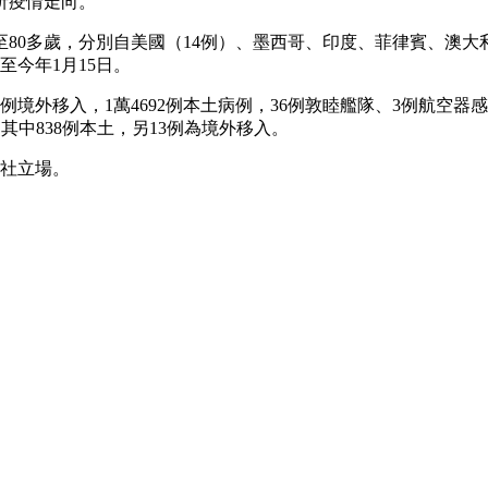
析疫情走向。
歲至80多歲，分別自美國（14例）、墨西哥、印度、菲律賓、澳
至今年1月15日。
4例境外移入，1萬4692例本土病例，36例敦睦艦隊、3例航空器感
例，其中838例本土，另13例為境外移入。
本社立場。