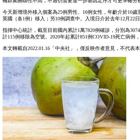
機群聚關聯性不高，不過仍需要進一步基因定序才可更準確分
今天新增境外移入個案為25例男性、16例女性，年齡介於10
英國（各1例）移入；另10例調查中。入境日介於去年12月22日
指揮中心統計，截至目前國內累計1萬7820例確診，分別為307
計115例移除為空號。2020年起累計851例COVID-19死亡病
本文轉載自2022.01.16「中央社」，僅反映作者意見，不代表