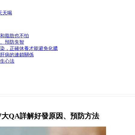
天天喝
和脂肪也不怕
、預防失智
染，正確休養才能避免化膿
肝病的連鎖關係
生心法
7大QA詳解好發原因、預防方法