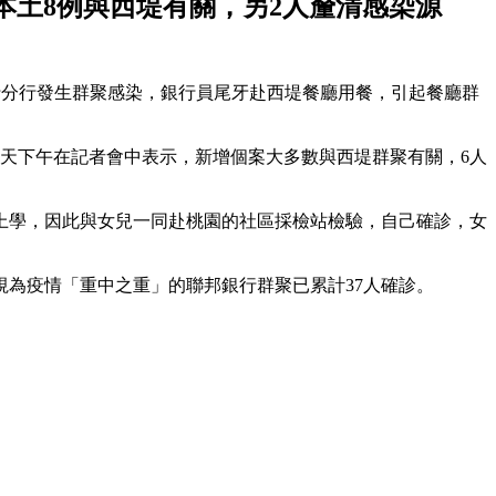
，本土8例與西堤有關，另2人釐清感染源
健行分行發生群聚感染，銀行員尾牙赴西堤餐廳用餐，引起餐廳群
今天下午在記者會中表示，新增個案大多數與西堤群聚有關，6人
勤車上學，因此與女兒一同赴桃園的社區採檢站檢驗，自己確診，女
中視為疫情「重中之重」的聯邦銀行群聚已累計37人確診。