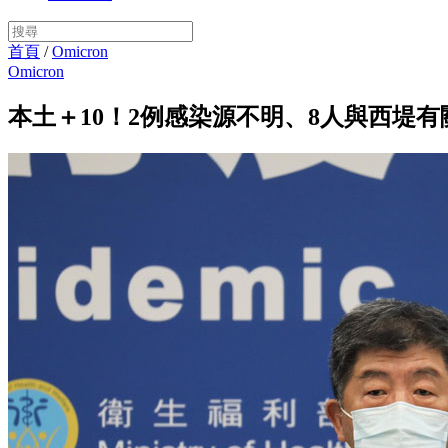
首頁
/
Omicron
Omicron
本土＋10！2例感染源不明、8人與西堤