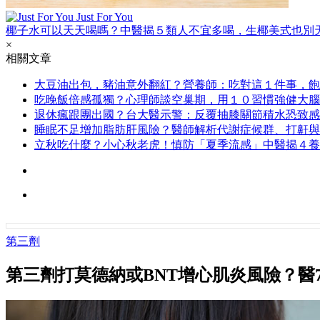
Just For You
椰子水可以天天喝嗎？中醫揭５類人不宜多喝，生椰美式也別
×
相關文章
大豆油出包，豬油意外翻紅？營養師：吃對這１件事，飽
吃晚飯倍感孤獨？心理師談空巢期，用１０習慣強健大腦
退休瘋跟團出國？台大醫示警：反覆抽膝關節積水恐致感
睡眠不足增加脂肪肝風險？醫師解析代謝症候群、打鼾與
立秋吃什麼？小心秋老虎！慎防「夏季流感」中醫揭４養
第三劑
第三劑打莫德納或BNT增心肌炎風險？醫