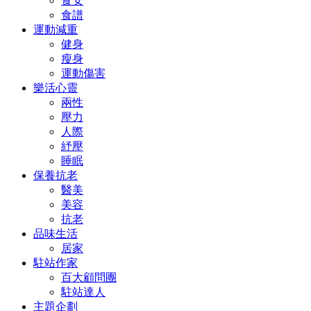
食安
食譜
運動減重
健身
瘦身
運動傷害
樂活心靈
兩性
壓力
人際
紓壓
睡眠
保養抗老
醫美
美容
抗老
品味生活
居家
駐站作家
百大顧問團
駐站達人
主題企劃