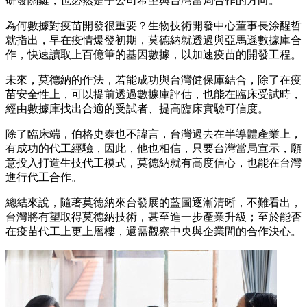
研發關鍵，也必然是子公司希望與台灣當局合作的方向。
為何數據對疫苗開發很重要？生物技術開發中心董事長涂醒哲
就指出，早在疫情爆發初期，莫德納就透過與亞馬遜數據庫合
作，快速讀取上百億筆的基因數據，以加速疫苗的開發工程。
未來，莫德納的作法，若能成功與台灣健保庫結合，除了在疫
苗安全性上，可以提前透過數據庫評估，也能在臨床受試時，
經由數據庫找出合適的受試者、提高臨床實驗可信度。
除了臨床端，伯格史泰也不諱言，台灣過去在半導體產業上，
有成功的代工經驗，因此，他也相信，只要台灣當局宣示，願
意投入打造生技代工模式，莫德納就有高度信心，也能在台灣
進行代工合作。
總結來說，隨著莫德納來台發展的藍圖逐漸清晰，不難看出，
台灣將有望取得莫德納技術，甚至進一步產業升級；至於能否
在疫苗代工上更上層樓，還需觀察中央與企業間的合作決心。