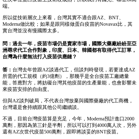
端。
所以從技術層次上來看，台灣其實不適合跟AZ、BNT、
Moderna做比較；如果是跟同樣做蛋白疫苗的Novavax比，其
實台灣並沒有慢國際太多。
問：過去一年，疫苗市場仍是賣家市場，國際大藥廠紛紛至亞
洲尋求代工合作對象，印度、日本、韓國都有取得代工訂單，
台灣為什麼無法打入疫苗供應鏈？
答：
台灣去年曾跟AZ談過代工，但談判時發現，若要達成AZ
所需的代工規模（約3億劑），那幾乎是全台疫苗工廠總量
能，答應對方，將妨礙台灣其他疫苗的生產量能，也會影響未
來疫苗安排的自由度。
但與AZ談判破局，不代表台灣放棄與國際藥廠的代工商機，
台灣還是會持續跟其他公司繼續談。
不過，目前台灣疫苗算是充足，今年，Moderna預計進口2000
萬劑，那因為第三針是半劑，所以可以打到4000萬人次，另外
還有AZ次世代疫苗500萬劑，跟即將談妥的BNT疫苗。