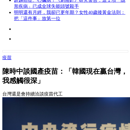
超越癌症、心臟病！《刺胳針》研究警告：這１項「隱
形疾病」已成全球失能頭號殺手
明明還有月經，我卻已更年期？女性40歲後黃金法則：
把「這件事」放第一位
疫苗
陳時中談國產疫苗：「韓國現在贏台灣，
我感觸很深」
台灣還是會持續洽談疫苗代工