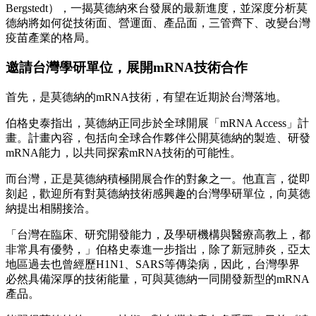
Bergstedt），一揭莫德納來台發展的最新進度，並深度分析莫
德納將如何從技術面、營運面、產品面，三管齊下、改變台灣
疫苗產業的格局。
邀請台灣學研單位，展開mRNA技術合作
首先，是莫德納的mRNA技術，有望在近期於台灣落地。
伯格史泰指出，莫德納正同步於全球開展「mRNA Access」計
畫。計畫內容，包括向全球合作夥伴公開莫德納的製造、研發
mRNA能力，以共同探索mRNA技術的可能性。
而台灣，正是莫德納積極開展合作的對象之一。他直言，從即
刻起，歡迎所有對莫德納技術感興趣的台灣學研單位，向莫徳
納提出相關接洽。
「台灣在臨床、研究開發能力，及學研機構與醫療高教上，都
非常具有優勢，」伯格史泰進一步指出，除了新冠肺炎，亞太
地區過去也曾經歷H1N1、SARS等傳染病，因此，台灣學界
必然具備深厚的技術能量，可與莫德納一同開發新型的mRNA
產品。