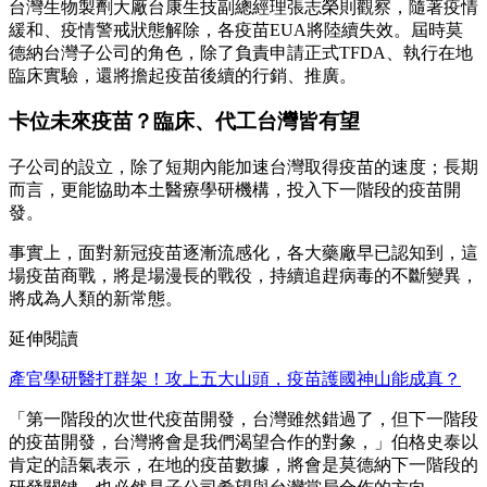
台灣生物製劑大廠台康生技副總經理張志榮則觀察，隨著疫情
緩和、疫情警戒狀態解除，各疫苗EUA將陸續失效。屆時莫
德納台灣子公司的角色，除了負責申請正式TFDA、執行在地
臨床實驗，還將擔起疫苗後續的行銷、推廣。
卡位未來疫苗？臨床、代工台灣皆有望
子公司的設立，除了短期內能加速台灣取得疫苗的速度；長期
而言，更能協助本土醫療學研機構，投入下一階段的疫苗開
發。
事實上，面對新冠疫苗逐漸流感化，各大藥廠早已認知到，這
場疫苗商戰，將是場漫長的戰役，持續追趕病毒的不斷變異，
將成為人類的新常態。
延伸閱讀
產官學研醫打群架！攻上五大山頭，疫苗護國神山能成真？
「第一階段的次世代疫苗開發，台灣雖然錯過了，但下一階段
的疫苗開發，台灣將會是我們渴望合作的對象，」伯格史泰以
肯定的語氣表示，在地的疫苗數據，將會是莫德納下一階段的