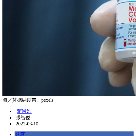
圖／莫德納疫苗。pexels
蔣濬浩
張智傑
2022-03-10
分享