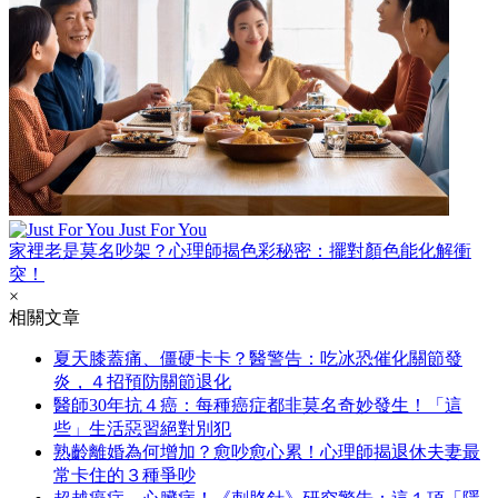
Just For You
家裡老是莫名吵架？心理師揭色彩秘密：擺對顏色能化解衝
突！
×
相關文章
夏天膝蓋痛、僵硬卡卡？醫警告：吃冰恐催化關節發
炎，４招預防關節退化
醫師30年抗４癌：每種癌症都非莫名奇妙發生！「這
些」生活惡習絕對別犯
熟齡離婚為何增加？愈吵愈心累！心理師揭退休夫妻最
常卡住的３種爭吵