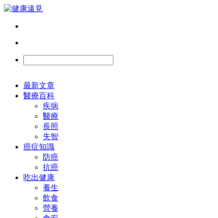
最新文章
醫療百科
疾病
醫療
長照
失智
癌症知識
防癌
抗癌
吃出健康
養生
飲食
營養