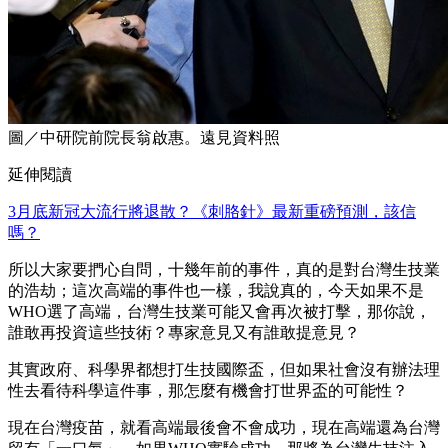
圖／中研院前院長翁啟惠。遠見資料照
延伸閱讀
3月底新冠大流行將退散？《刺胳針》最新重磅預測，該信
嗎？
所以大家要捫心自問，十幾年前的事件，真的是對台灣生技業
的浩劫；這次高端的事件也一樣，我說真的，今天如果不是
WHO選了高端，台灣生技業可能又會再次被打擊，那你說，
誰敢再投資這些技術？專家意見又有誰敢提意見？
其實政府、科學界都想打生技國際盃，但如果社會沒有辦法理
性去看待科學這件事，那怎麼有機會打世界盃的可能性？
現在台灣疫苗，就看高端最後會不會成功，現在高端還為台灣