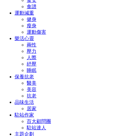
食安
食譜
運動減重
健身
瘦身
運動傷害
樂活心靈
兩性
壓力
人際
紓壓
睡眠
保養抗老
醫美
美容
抗老
品味生活
居家
駐站作家
百大顧問團
駐站達人
主題企劃