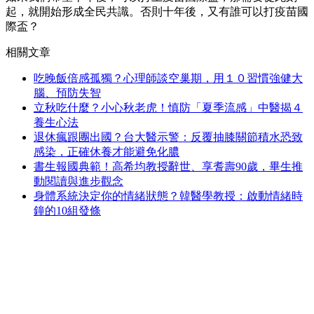
起，就開始形成全民共識。否則十年後，又有誰可以打疫苗國
際盃？
相關文章
吃晚飯倍感孤獨？心理師談空巢期，用１０習慣強健大
腦、預防失智
立秋吃什麼？小心秋老虎！慎防「夏季流感」中醫揭４
養生心法
退休瘋跟團出國？台大醫示警：反覆抽膝關節積水恐致
感染，正確休養才能避免化膿
書生報國典範！高希均教授辭世、享耆壽90歲，畢生推
動閱讀與進步觀念
身體系統決定你的情緒狀態？韓醫學教授：啟動情緒時
鐘的10組發條