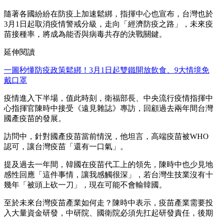
隨著各國紛紛在防疫上加速鬆綁，指揮中心也宣布，台灣也於
3月1日起取消疫情警戒分級，走向「經濟防疫之路」，未來疫
苗接種率，將成為能否與病毒共存的決戰關鍵。
延伸閱讀
一圖秒懂防疫政策鬆綁！3月1日起雙鐵開放飲食、9大情境免
戴口罩
疫情進入下半場，值此時刻，衛福部長、中央流行疫情指揮中
心指揮官陳時中接受《遠見雜誌》專訪，回顧過去兩年間台灣
國產疫苗的發展。
訪問中，針對國產疫苗當前情況，他坦言，高端疫苗被WHO
認可，讓台灣疫苗「還有一口氣」。
提及過去一年間，韓國在疫苗代工上的領先，陳時中也少見地
感性回應「這件事情，讓我感觸很深」，若台灣生技業沒有十
幾年「被頭上砍一刀」，現在可能不會輸韓國。
至於未來台灣疫苗產業如何走？陳時中表示，疫苗產業需要投
入大量資金研發，中研院、國衛院必須先扛起研發責任，後期