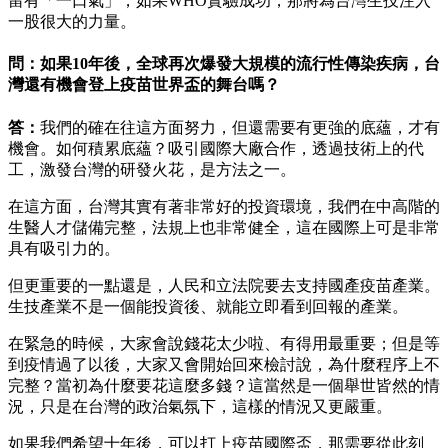
留有「一口氣」，如果WHO實驗成功，那將為台灣生技注入
一股很大的力量。
問：如果10年後，全球再次爆發大規模的流行性傳染疾病，台
灣還有機會登上疫苗世界盃的舞台嗎？
答：
我們的確在往這方面努力，但還需要有更強的底蘊，才有
機會。如何積累底蘊？吸引國際大廠合作，透過技術上的代
工，激發台灣的研發火花，是方法之一。
在這方面，台灣其實有著非常好的投資環境，我們在中高階的
生醫人才儲備完整，法規上也非常健全，這在國際上可是非常
具有吸引力的。
但更重要的一點還是，人民和立法院要去支持國產疫苗產業。
生技產業不是一個能投資後、就能立即看到回報的產業。
在緊急的時候，大家會說錢花太少啦、有得用最重要；但是等
到疫情過了以後，大家又會開始回來檢討說，為什麼程序上不
完整？當初為什麼要花這麼多錢？這當然是一個舉世皆然的情
況，只是在台灣的政治氣氛下，這樣的情況又更嚴重。
如果我們希望十年後，可以打上疫苗國際盃，那需要從此刻