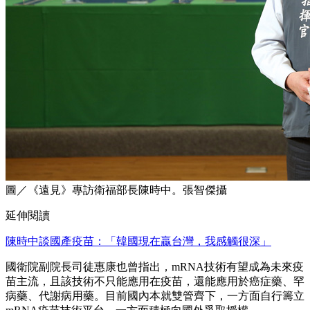
圖／《遠見》專訪衛福部長陳時中。張智傑攝
延伸閱讀
陳時中談國產疫苗：「韓國現在贏台灣，我感觸很深」
國衛院副院長司徒惠康也曾指出，mRNA技術有望成為未來疫
苗主流，且該技術不只能應用在疫苗，還能應用於癌症藥、罕
病藥、代謝病用藥。目前國內本就雙管齊下，一方面自行籌立