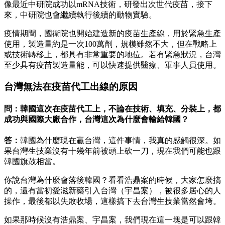
像最近中研院成功以mRNA技術，研發出次世代疫苗，接下
來，中研院也會繼續執行後續的動物實驗。
疫情期間，國衛院也開始建造新的疫苗生產線，用於緊急生產
使用，製造量約是一次100萬劑，規模雖然不大，但在戰略上
或技術轉移上，都具有非常重要的地位。若有緊急狀況，台灣
至少具有疫苗製造量能，可以快速提供醫療、軍事人員使用。
台灣無法在疫苗代工出線的原因
問：韓國這次在疫苗代工上，不論在技術、填充、分裝上，都
成功與國際大廠合作，台灣這次為什麼會輸給韓國？
答：
韓國為什麼現在贏台灣，這件事情，我真的感觸很深。如
果台灣生技業沒有十幾年前被頭上砍一刀，現在我們可能也跟
韓國旗鼓相當。
你說台灣為什麼會落後韓國？看看浩鼎案的時候，大家怎麼搞
的，還有當初愛滋新藥引入台灣（宇昌案），被很多居心的人
操作，最後都以失敗收場，這樣搞下去台灣生技業當然會垮。
如果那時候沒有浩鼎案、宇昌案，我們現在這一塊是可以跟韓