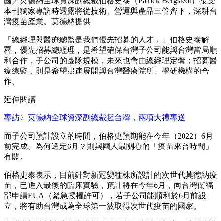
圖／莫德納全球資深副總裁伯格史泰（Patrick Bergstedt）接受
本刊獨家專訪時透露將從技術、營運與產品三管齊下，深耕台
灣疫苗產業。莫德納提供
「總經理與醫療總監是我們優先招募的人才，」伯格史泰解
釋，優先招募總經理，是希望確保台灣子公司能與台灣當局順
利合作，子公司的團隊規模，未來也會由總經理定奪；招募醫
療總監，則是希望盡速展開與台灣醫療院所、學研機構的合
作。
延伸閱讀
專訪〉莫德納全球資深副總裁挺台灣，兩項大禮專送
而子公司預計設立的時間，伯格史預期能在今年（2022）6月
前完成。為何選定6月？則與國人最關心的「疫苗來台時間」
有關。
伯格史泰表示，目前針對新冠變種株所設計的次世代莫德納疫
苗，已進入最後的臨床實驗，預計將在今年6月，向台灣衛福
部申請EUA（緊急授權許可），若子公司能順利於6月前設
立，將有助台灣成為全球第一波取得次世代疫苗的國家。