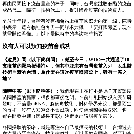
再由民間接下疫苗量產的棒子；同時，台灣應跳脫低階的疫苗
成品代工，瞄準「技術代工」、提升國產疫苗的技術實力。
至於十年後，台灣有沒有機會站上疫苗國際盃的第一線，陳時
中表示，這有賴社會各界一同謀求共識，「要打國際盃，現在
就需開始準備。」以下是陳時中的專訪精華摘要：
沒有人可以預知疫苗會成功
《遠見》問（以下簡稱問）：截至今日，WHO一共通過了10
支疫苗的緊急授權許可，但其中並未有台灣疫苗入列，以生醫
技術自豪的台灣，為什麼在這次疫苗國際盃上，難有一席之
地？
陳時中答（以下簡稱答）：
我們現在正在打不是嗎？其實談疫
苗國際盃的贏家，很多都事後之明。在前年剛開始投入疫苗研
發時，不論是mRNA、腺病毒技術，對科學界來說，都是陌生
的技術，沒有人知道會不會成功，即使像國際藥廠GSK，也
都在開發中期（因成果不彰）決定退出這場疫苗競逐。
各國採取的策略，就是專注在自己最擅長的技術上，台灣過去
在次單位蛋白疫苗上技術較成熟，所以我們有國光、聯亞和高