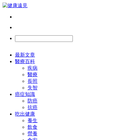
最新文章
醫療百科
疾病
醫療
長照
失智
癌症知識
防癌
抗癌
吃出健康
養生
飲食
營養