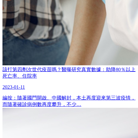
該打第四劑次世代疫苗嗎？醫曝研究真實數據：助降80％以上
死亡率、住院率
2023-01-11
編按：隨著國門開啟、中國解封，本土再度迎來第三波疫情，
而隨著確診病例數再度攀升，不少…