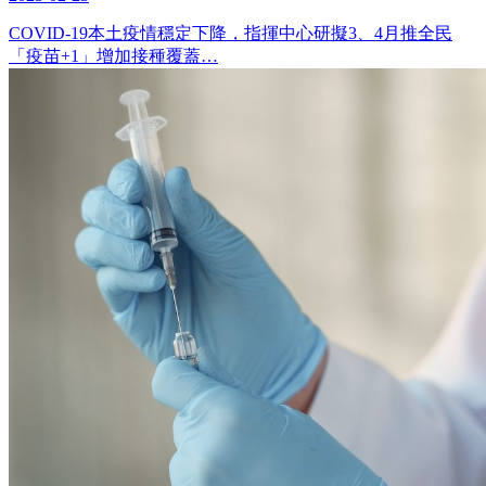
COVID-19本土疫情穩定下降，指揮中心研擬3、4月推全民
「疫苗+1」增加接種覆蓋…