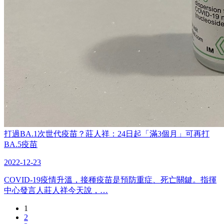
打過BA.1次世代疫苗？莊人祥：24日起「滿3個月」可再打
BA.5疫苗
2022-12-23
COVID-19疫情升溫，接種疫苗是預防重症、死亡關鍵。指揮
中心發言人莊人祥今天說，…
1
2