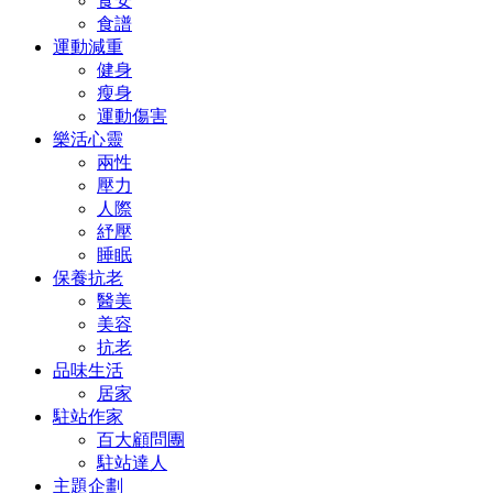
食安
食譜
運動減重
健身
瘦身
運動傷害
樂活心靈
兩性
壓力
人際
紓壓
睡眠
保養抗老
醫美
美容
抗老
品味生活
居家
駐站作家
百大顧問團
駐站達人
主題企劃