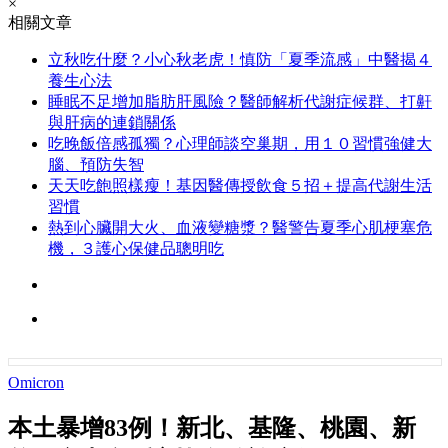
×
相關文章
立秋吃什麼？小心秋老虎！慎防「夏季流感」中醫揭４
養生心法
睡眠不足增加脂肪肝風險？醫師解析代謝症候群、打鼾
與肝病的連鎖關係
吃晚飯倍感孤獨？心理師談空巢期，用１０習慣強健大
腦、預防失智
天天吃飽照樣瘦！基因醫傳授飲食５招＋提高代謝生活
習慣
熱到心臟開大火、血液變糖漿？醫警告夏季心肌梗塞危
機，３護心保健品聰明吃
Omicron
本土暴增83例！新北、基隆、桃園、新