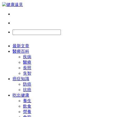
最新文章
醫療百科
疾病
醫療
長照
失智
癌症知識
防癌
抗癌
吃出健康
養生
飲食
營養