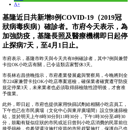
A+
基隆近日共新增8例COVID-19（2019冠
狀病毒疾病）確診者。市府今天表示，為
加強防疫，基隆長照及醫療機構即日起停
止探病7天，至4月1日止。
市府表示，基隆市昨天與今天共有8例確診者，其中7例與兼營
卡拉OK小吃店有關，已令這類店家暫休3天。
市長林右昌傍晚指示，市府產業發展處與警察局，今晚將到全
市224家兼營卡拉OK小吃店專案巡檢，確保業者確實遵守防疫
規定停業3天，未來業者也必須取得篩檢陰性證明後，才會准
予復業。
此外，即日起，市府也提供家用快篩試劑給相關小吃店員工，
下午也已在市民廣場（文化中心與東岸廣場間）設立快速篩檢
站，並於明天上午8時30分到11時30分，下午1時30分至4時30
分，鼓勵有疑似症狀的市民或近日曾到小吃店消費的民眾前往
接受篩檢，也希望還沒施打疫苗的市民趕緊施打，保護自己也