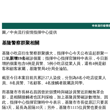
圖／中央流行疫情指揮中心提供
基隆警察群聚相關
基隆小吃店衍生警察群聚擴大，指揮中心今天公布這起群聚一
口氣
新增
19
名
確診個案；指揮中心指揮官陳時中表示，今日新
增的個案包含6例是員警、5例小吃店從業人員，還有4例是顧
客和顧客家屬，基隆警局4分局全淪陷。
截至今日本案目前共累計27人染疫，分別為8名小吃店從業人
員、8名員警、7名顧客、4名接觸者親屬及同學。
而基隆市市長林右昌因曾於頒獎時與確診員警近距離無罩合
影，是相關接觸者也匡列採檢，加上基隆員警確診數增加。因
此，指揮中心指揮官陳時中今表示，基隆市市長從原訂只要居
隔3天，延長為居隔10天；另外，基隆市1115位員警也要全面