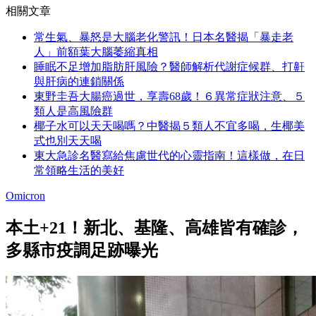
相關文章
常生氣、暴怒是大腦老化警訊！日本名醫揭「暴走老
人」前額葉大腦萎縮真相
睡眠不足增加脂肪肝風險？醫師解析代謝症候群、打鼾
與肝病的連鎖關係
東野圭吾大腸癌過世，享壽68歲！６異常症狀注意、５
類人是高風險群
椰子水可以天天喝嗎？中醫揭５類人不宜多喝，生椰美
式也別天天喝
東大急診名醫寫給焦慮世代的心靈指南！這樣做，在日
常領略生活的美好
Omicron
本土+21！新北、基隆、高雄皆有確診，
多縣市疫調足跡曝光