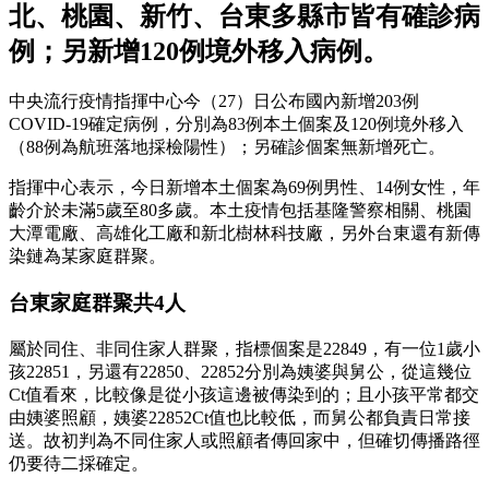
北、桃園、新竹、台東多縣市皆有確診病
例；另新增120例境外移入病例。
中央流行疫情指揮中心今（27）日公布國內新增203例
COVID-19確定病例，分別為83例本土個案及120例境外移入
（88例為航班落地採檢陽性）；另確診個案無新增死亡。
指揮中心表示，今日新增本土個案為69例男性、14例女性，年
齡介於未滿5歲至80多歲。本土疫情包括基隆警察相關、桃園
大潭電廠、高雄化工廠和新北樹林科技廠，另外台東還有新傳
染鏈為某家庭群聚。
台東家庭群聚共4人
屬於同住、非同住家人群聚，指標個案是22849，有一位1歲小
孩22851，另還有22850、22852分別為姨婆與舅公，從這幾位
Ct值看來，比較像是從小孩這邊被傳染到的；且小孩平常都交
由姨婆照顧，姨婆22852Ct值也比較低，而舅公都負責日常接
送。故初判為不同住家人或照顧者傳回家中，但確切傳播路徑
仍要待二採確定。