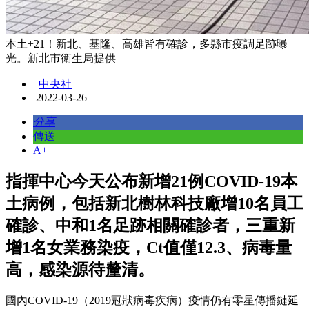
本土+21！新北、基隆、高雄皆有確診，多縣市疫調足跡曝
光。新北市衛生局提供
中央社
2022-03-26
分享
傳送
A+
指揮中心今天公布新增21例COVID-19本
土病例，包括新北樹林科技廠增10名員工
確診、中和1名足跡相關確診者，三重新
增1名女業務染疫，Ct值僅12.3、病毒量
高，感染源待釐清。
國內COVID-19（2019冠狀病毒疾病）疫情仍有零星傳播鏈延