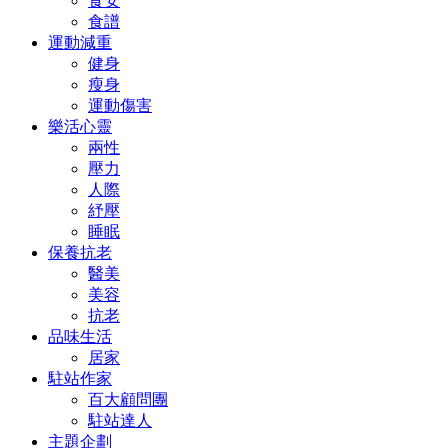
食安
食譜
運動減重
健身
瘦身
運動傷害
樂活心靈
兩性
壓力
人際
紓壓
睡眠
保養抗老
醫美
美容
抗老
品味生活
居家
駐站作家
百大顧問團
駐站達人
主題企劃