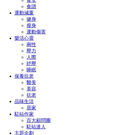
食安
食譜
運動減重
健身
瘦身
運動傷害
樂活心靈
兩性
壓力
人際
紓壓
睡眠
保養抗老
醫美
美容
抗老
品味生活
居家
駐站作家
百大顧問團
駐站達人
主題企劃