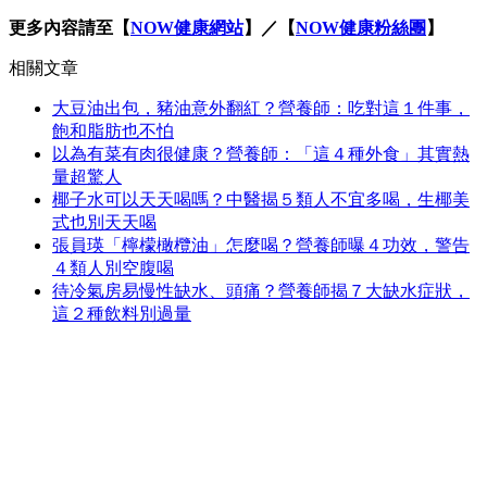
更多內容請至【
NOW健康網站
】／【
NOW健康粉絲團
】
相關文章
大豆油出包，豬油意外翻紅？營養師：吃對這１件事，
飽和脂肪也不怕
以為有菜有肉很健康？營養師：「這４種外食」其實熱
量超驚人
椰子水可以天天喝嗎？中醫揭５類人不宜多喝，生椰美
式也別天天喝
張員瑛「檸檬橄欖油」怎麼喝？營養師曝４功效，警告
４類人別空腹喝
待冷氣房易慢性缺水、頭痛？營養師揭７大缺水症狀，
這２種飲料別過量