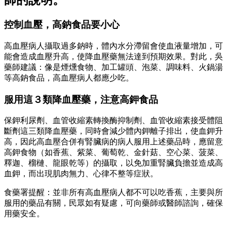
師的說明。
控制血壓，高鈉食品要小心
高血壓病人攝取過多鈉時，體內水分滯留會使血液量增加，可
能會造成血壓升高，使降血壓藥無法達到預期效果。對此，吳
藥師建議：像是煙燻食物、加工罐頭、泡菜、調味料、火鍋湯
等高鈉食品，高血壓病人都應少吃。
服用這３類降血壓藥，注意高鉀食品
保鉀利尿劑、血管收縮素轉換酶抑制劑、血管收縮素接受體阻
斷劑這三類降血壓藥，同時會減少體內鉀離子排出，使血鉀升
高，因此高血壓合併有腎臟病的病人服用上述藥品時，應留意
高鉀食物（如香蕉、紫菜、葡萄乾、金針菇、空心菜、菠菜、
釋迦、榴槤、龍眼乾等）的攝取，以免加重腎臟負擔並造成高
血鉀，而出現肌肉無力、心律不整等症狀。
食藥署提醒：並非所有高血壓病人都不可以吃香蕉，主要與所
服用的藥品有關，民眾如有疑慮，可向藥師或醫師諮詢，確保
用藥安全。