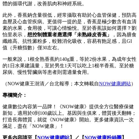
體的循環代謝，改善肌肉和神經系統。
此外，香蕉鈉含量很低，經常攝取有助於心血管保健，預防高
血壓及心血管疾病。更值得一提的是，香蕉是極少數含有血清
素的水果，食用後，可讓心情愉悅。至於香蕉該如何選擇？劉
怡里表示，
想控制體重者應選擇「未熟綠皮香蕉」
，因為膳食
纖維高、抗性澱粉多，較難消化吸收，容易有飽足感，且GI
值（升糖指數）僅30左右。
一般來說，1根全熟香蕉約140g重，等於2份水果，為成年女性
的1日水果建議量，至於男生1天可以吃上1根半香蕉。至於糖
尿病、慢性腎臟病等患者則需適量食用。
（NOW健康王澍清／台北報導；本文轉載自
NOW健康網站
）
專欄簡介：
健康數位內容第一品牌！《NOW健康》提供全方位醫療保健
新知，適用於0到100歲以上。基因與生俱來，體質後天翻轉；
打造長壽體質，就從《NOW健康》開始。更多健康資訊一次
滿足，盡在「NOW健康」！
更多內容請至【
NOW健康網站
】／【
NOW健康粉絲團
】