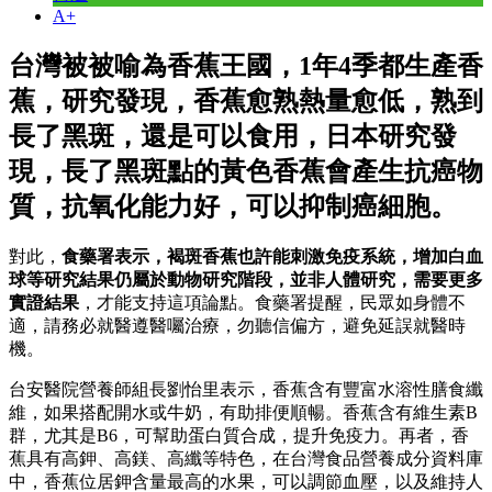
A+
台灣被被喻為香蕉王國，1年4季都生產香
蕉，研究發現，香蕉愈熟熱量愈低，熟到
長了黑斑，還是可以食用，日本研究發
現，長了黑斑點的黃色香蕉會產生抗癌物
質，抗氧化能力好，可以抑制癌細胞。
對此，
食藥署表示，褐斑香蕉也許能刺激免疫系統，增加白血
球等研究結果仍屬於動物研究階段，並非人體研究，需要更多
實證結果
，才能支持這項論點。食藥署提醒，民眾如身體不
適，請務必就醫遵醫囑治療，勿聽信偏方，避免延誤就醫時
機。
台安醫院營養師組長劉怡里表示，香蕉含有豐富水溶性膳食纖
維，如果搭配開水或牛奶，有助排便順暢。香蕉含有維生素B
群，尤其是B6，可幫助蛋白質合成，提升免疫力。再者，香
蕉具有高鉀、高鎂、高纖等特色，在台灣食品營養成分資料庫
中，香蕉位居鉀含量最高的水果，可以調節血壓，以及維持人