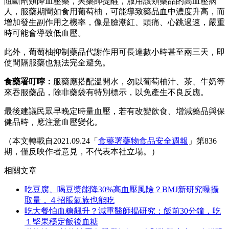
阻斷劑類降血壓藥，吳藥師提醒，服用該類藥品的高血壓病
人，服藥期間如食用葡萄柚，可能導致藥品血中濃度升高，而
增加發生副作用之機率，像是臉潮紅、頭痛、心跳過速，嚴重
時可能會導致低血壓。
此外，葡萄柚抑制藥品代謝作用可長達數小時甚至兩三天，即
使間隔服藥也無法完全避免。
食藥署叮嚀：
服藥應搭配溫開水，勿以葡萄柚汁、茶、牛奶等
來吞服藥品，除非藥袋有特別標示，以免產生不良反應。
最後建議民眾早晚定時量血壓，若有改變飲食、增減藥品與保
健品時，應注意血壓變化。
（本文轉載自2021.09.24「
食藥署藥物食品安全週報
」第836
期，僅反映作者意見，不代表本社立場。）
相關文章
吃豆腐、喝豆漿能降30%高血壓風險？BMJ新研究曝攝
取量，４招脹氣族也能吃
吃大餐怕血糖飆升？減重醫師揭研究：飯前30分鐘，吃
１堅果穩定飯後血糖