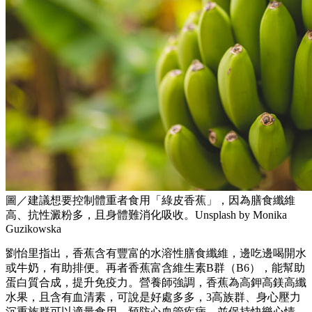
圖／建議想要控制體重者食用「綠皮香蕉」，因為膳食纖維
高、抗性澱粉多，且身體難消化吸收。Unsplash by Monika
Guzikowska
劉怡里指出，香蕉含有豐富的水溶性膳食纖維，邊吃邊喝開水
或牛奶，有助排便。再者香蕉富含維生素B群（B6），能幫助
蛋白質合成，提升免疫力。營養師強調，香蕉為高鉀高鎂高纖
水果，且含有血清素，可說是好處多多，3高族群、身心壓力
沉重族群可以適量食用，預防心血管疾病，並保持快樂心情。