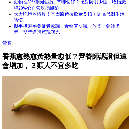
動物性VS植物性蛋白質哪個好？吃對防肌少症，吃錯恐
增20%心血管疾病風險
天天吃飽照樣瘦！基因醫傳授飲食５招＋提高代謝生活
習慣
擬事後避孕藥嚴管惹議！食藥署研議：放寬「藥師指
示」雙管道購買現曙光
營養
香蕉愈熟愈黃熱量愈低？營養師認證但這
會增加，３類人不宜多吃