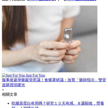
Just For You
擬事後避孕藥嚴管惹議！食藥署研議：放寬「藥師指示」雙管
道購買現曙光
×
相關文章
吃膠原蛋白有用嗎？研究１０天有感、８週顯效，營養