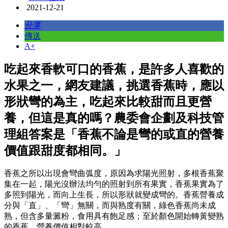
2021-12-21
分享
傳送
A+
吃起來香軟可口的香蕉，是許多人喜歡的
水果之一，網友建議，挑選香蕉時，應以
形狀彎的為主，吃起來比較甜而且更營
養，但這是真的嗎？農委會企劃及科技管
理組答案是「香蕉不論是彎的或直的營養
價值跟甜度都相同。」
香蕉之所以出現會彎曲弧度，原因為求陽光照射，多根香蕉聚
集在一起，陽光沒辦法均勻的照射到所有果實，香蕉果實為了
多照到陽光，而向上生長，所以形狀就變成彎的。香蕉營養成
分與「直」、「彎」無關，而與熟度有關，綠色香蕉尚未成
熟，但含多量澱粉，食用具有飽足感；至於顏色開始轉黃變熟
的香蕉，營養價值相對較高。