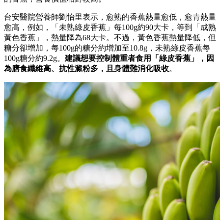
台安醫院營養師劉怡里表示，愈熟的香蕉熱量愈低，愈青熱量
愈高，例如，「未熟綠皮香蕉」每100g約90大卡，等到「成熟
黃色香蕉」，熱量降為68大卡。不過，黃色香蕉熱量降低，但
糖分卻增加，每100g的糖分約增加至10.8g，未熟綠皮香蕉每
100g糖分約9.2g。
建議想要控制體重者食用「綠皮香蕉」，因
為膳食纖維高、抗性澱粉多，且身體難消化吸收
。