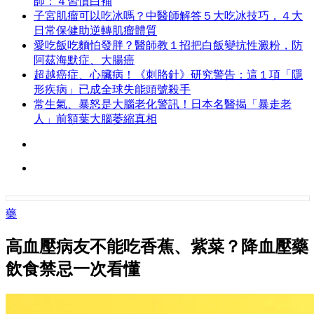
師：４習慣白補
子宮肌瘤可以吃冰嗎？中醫師解答５大吃冰技巧，４大
日常保健助逆轉肌瘤體質
愛吃飯吃麵怕發胖？醫師教１招把白飯變抗性澱粉，防
阿茲海默症、大腸癌
超越癌症、心臟病！《刺胳針》研究警告：這１項「隱
形疾病」已成全球失能頭號殺手
常生氣、暴怒是大腦老化警訊！日本名醫揭「暴走老
人」前額葉大腦萎縮真相
藥
高血壓病友不能吃香蕉、紫菜？降血壓藥
飲食禁忌一次看懂