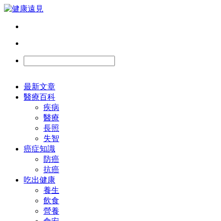
最新文章
醫療百科
疾病
醫療
長照
失智
癌症知識
防癌
抗癌
吃出健康
養生
飲食
營養