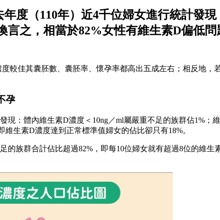
年度（110年）近4千位婦女進行統計發現
。換言之，相當於82%女性有維生素D偏低
濃度較佳其囊胚數、囊胚率、懷孕率都高出五成左右；相反地，
不孕
發現：體內維生素D濃度＜10ng／ml屬嚴重不足的族群佔1%；維生
7%；即維生素D濃度達到正常標準值婦女的佔比卻只有18%。
D不足的族群合計佔比超過82%，即每10位婦女就有超過8位的