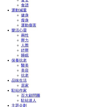
食安
食譜
運動減重
健身
瘦身
運動傷害
樂活心靈
兩性
壓力
人際
紓壓
睡眠
保養抗老
醫美
美容
抗老
品味生活
居家
駐站作家
百大顧問團
駐站達人
主題企劃