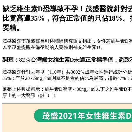
缺乏維生素D恐導致不孕！茂盛醫院針對去
比竟高達35%，符合正常值的只佔18%
要糟。
茂盛醫院李茂盛院長引述國際研究論文指出，女性若維生素D
以李茂盛提醒在備孕期的人要特別補充維生素D。
調查：82%台灣婦女維生素D未達正常標準值，恐致
茂盛醫院針對去年度（110年）共3802位成年女性進行統計分析
35%；至於20~29ng／ml則屬不足者的佔比為最高，超過4
匯整上述數據顯示：維生素D濃度＜30ng／ml以下之維生素
康上的一大警訊（註1）！