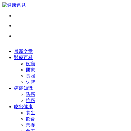
最新文章
醫療百科
疾病
醫療
長照
失智
癌症知識
防癌
抗癌
吃出健康
養生
飲食
營養