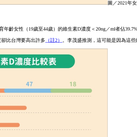
圖／2021
年齡女性（19歲至44歲）的維生素D濃度＜20ng／ml者佔3
度卻比台灣要高出許多
（註2）
。李茂盛推測，這可能是因為這些