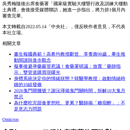
吳秀梅隨後出席食藥署「國家級實驗大樓暨行政及訓練大樓動
土典禮」會後接受媒體聯訪，她進一步指出，將力拚1個月內
審查完畢。
本文轉載自2022.05.14「中央社」，僅反映作者意見，不代表
本社立場。
相關文章
書生報國典範！高希均教授辭世、享耆壽90歲，畢生推
動閱讀與進步觀念
擬事後避孕藥嚴管惹議！食藥署研議：放寬「藥師指
示」雙管道購買現曙光
身體系統決定你的情緒狀態？韓醫學教授：啟動情緒時
鐘的10組發條
2026鬼門開幾號？謝沅瑾揭鬼門關時間，拆解10大鬼月
禁忌
為什麼吃完甜食更想吃、更累？醫師揭「糖宿醉」：不
是意志力問題
Omicron