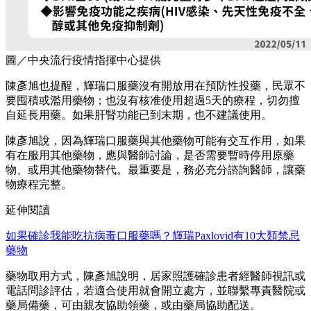
圖／中央流行疫情指揮中心提供
陳彥旭也提醒，輝瑞口服藥沒有開放用在預防性投藥，民眾不
要囤積或濫用藥物；也沒有核准使用超過5天的療程，切勿擅
自延長用藥。如果肝腎功能已到末期，也不建議使用。
陳彥旭說，因為輝瑞口服藥與其他藥物可能有交互作用，如果
有在服用其他藥物，應與醫師討論，是否需要暫時停用原藥
物、或用其他藥物替代。最重要是，務必充分諮詢醫師，讓藥
物療程完整。
延伸閱讀
如果確診我能吃抗病毒口服藥嗎？輝瑞Paxlovid有10大類禁忌
藥物
藥物取用方式，陳彥旭說明，居家照護確診患者經醫師視訊或
電話問診評估，若適合使用就會開立處方，並聯繫專責醫院或
藥局備藥，可由親友協助領藥，或由藥局協助配送。