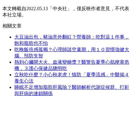
本文轉載自2022.05.13「中央社」，僅反映作者意見，不代表
本社立場。
相關文章
大豆油出包，豬油意外翻紅？營養師：吃對這１件事，
飽和脂肪也不怕
吃晚飯倍感孤獨？心理師談空巢期，用１０習慣強健大
腦、預防失智
熱到心臟開大火、血液變糖漿？醫警告夏季心肌梗塞危
機，３護心保健品聰明吃
立秋吃什麼？小心秋老虎！慎防「夏季流感」中醫揭４
養生心法
睡眠不足增加脂肪肝風險？醫師解析代謝症候群、打鼾
與肝病的連鎖關係