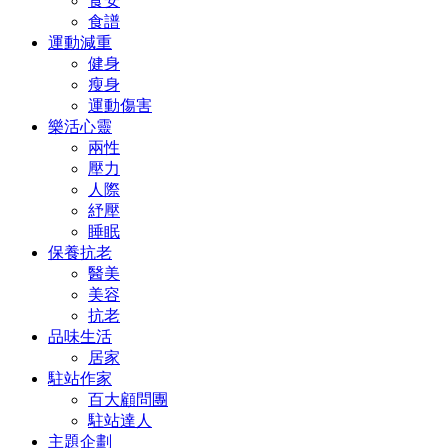
食安
食譜
運動減重
健身
瘦身
運動傷害
樂活心靈
兩性
壓力
人際
紓壓
睡眠
保養抗老
醫美
美容
抗老
品味生活
居家
駐站作家
百大顧問團
駐站達人
主題企劃