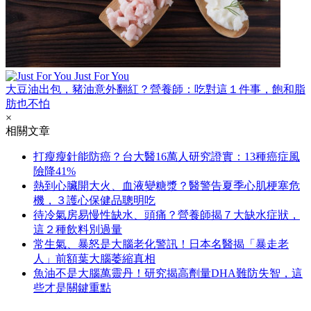
Just For You
大豆油出包，豬油意外翻紅？營養師：吃對這１件事，飽和脂
肪也不怕
×
相關文章
打瘦瘦針能防癌？台大醫16萬人研究證實：13種癌症風
險降41%
熱到心臟開大火、血液變糖漿？醫警告夏季心肌梗塞危
機，３護心保健品聰明吃
待冷氣房易慢性缺水、頭痛？營養師揭７大缺水症狀，
這２種飲料別過量
常生氣、暴怒是大腦老化警訊！日本名醫揭「暴走老
人」前額葉大腦萎縮真相
魚油不是大腦萬靈丹！研究揭高劑量DHA難防失智，這
些才是關鍵重點