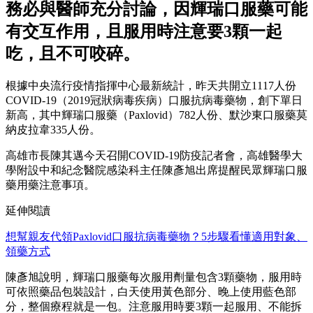
務必與醫師充分討論，因輝瑞口服藥可能
有交互作用，且服用時注意要3顆一起
吃，且不可咬碎。
根據中央流行疫情指揮中心最新統計，昨天共開立1117人份
COVID-19（2019冠狀病毒疾病）口服抗病毒藥物，創下單日
新高，其中輝瑞口服藥（Paxlovid）782人份、默沙東口服藥莫
納皮拉韋335人份。
高雄市長陳其邁今天召開COVID-19防疫記者會，高雄醫學大
學附設中和紀念醫院感染科主任陳彥旭出席提醒民眾輝瑞口服
藥用藥注意事項。
延伸閱讀
想幫親友代領Paxlovid口服抗病毒藥物？5步驟看懂適用對象、
領藥方式
陳彥旭說明，輝瑞口服藥每次服用劑量包含3顆藥物，服用時
可依照藥品包裝設計，白天使用黃色部分、晚上使用藍色部
分，整個療程就是一包。注意服用時要3顆一起服用、不能拆