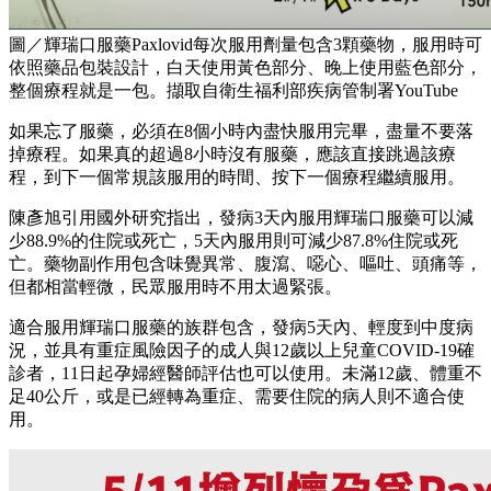
圖／輝瑞口服藥Paxlovid每次服用劑量包含3顆藥物，服用時可
依照藥品包裝設計，白天使用黃色部分、晚上使用藍色部分，
整個療程就是一包。擷取自衛生福利部疾病管制署YouTube
如果忘了服藥，必須在8個小時內盡快服用完畢，盡量不要落
掉療程。如果真的超過8小時沒有服藥，應該直接跳過該療
程，到下一個常規該服用的時間、按下一個療程繼續服用。
陳彥旭引用國外研究指出，發病3天內服用輝瑞口服藥可以減
少88.9%的住院或死亡，5天內服用則可減少87.8%住院或死
亡。藥物副作用包含味覺異常、腹瀉、噁心、嘔吐、頭痛等，
但都相當輕微，民眾服用時不用太過緊張。
適合服用輝瑞口服藥的族群包含，發病5天內、輕度到中度病
況，並具有重症風險因子的成人與12歲以上兒童COVID-19確
診者，11日起孕婦經醫師評估也可以使用。未滿12歲、體重不
足40公斤，或是已經轉為重症、需要住院的病人則不適合使
用。