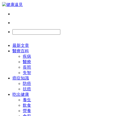
最新文章
醫療百科
疾病
醫療
長照
失智
癌症知識
防癌
抗癌
吃出健康
養生
飲食
營養