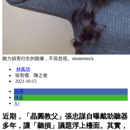
聽力損害衍生的困擾，不容忽視。shutterstock
林鳳琪
張智傑、陳之俊
2021-10-15
分享
傳送
A+
近期，「晶圓教父」張忠謀自曝戴助聽器
多年，讓「聽損」議題浮上檯面。其實，