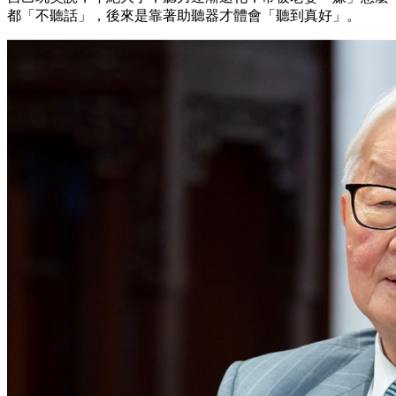
都「不聽話」，後來是靠著助聽器才體會「聽到真好」。