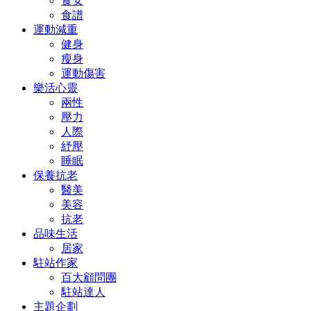
食安
食譜
運動減重
健身
瘦身
運動傷害
樂活心靈
兩性
壓力
人際
紓壓
睡眠
保養抗老
醫美
美容
抗老
品味生活
居家
駐站作家
百大顧問團
駐站達人
主題企劃