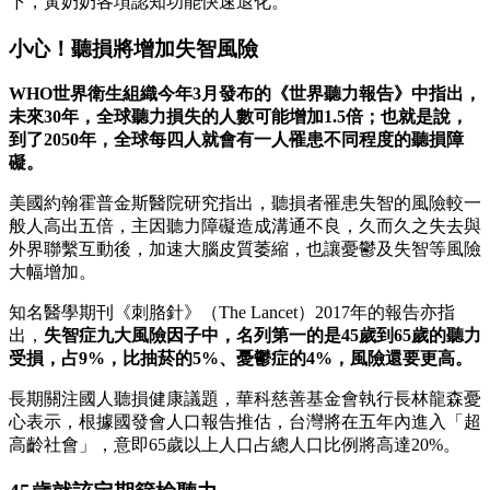
下，黃奶奶各項認知功能快速退化。
小心！聽損將增加失智風險
WHO世界衛生組織今年3月發布的《世界聽力報告》中指出，
未來30年，全球聽力損失的人數可能增加1.5倍；也就是說，
到了2050年，全球每四人就會有一人罹患不同程度的聽損障
礙。
美國約翰霍普金斯醫院研究指出，聽損者罹患失智的風險較一
般人高出五倍，主因聽力障礙造成溝通不良，久而久之失去與
外界聯繫互動後，加速大腦皮質萎縮，也讓憂鬱及失智等風險
大幅增加。
知名醫學期刊《刺胳針》（The Lancet）2017年的報告亦指
出，
失智症九
大風險因子中，名列第一的是45歲到65歲的聽力
受損，占9%，比抽菸的5%、憂鬱症的4%，風險還要更高。
長期關注國人聽損健康議題，華科慈善基金會執行長林龍森憂
心表示，根據國發會人口報告推估，台灣將在五年內進入「超
高齡社會」，意即65歲以上人口占總人口比例將高達20%。