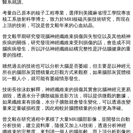
醫系就讀。
考量自己原本的核子工程專業，選擇到美國麻省理工學院專攻
核工系放射科學博士，致力於MRI核磁共振技術研究，而現在
上頂的技術，可說是曾文毅年來的心血結晶。
曾文毅早期研究發現腦神經纖維束損傷與失智症以及其他精神
疾病的關係，研究發現神經纖維束受到損傷的話，會造成不同
腦疾病發生，所以評估神經纖維結構完整性是評估腦健康的重
要的指標。
雖然過去的技術也可以分析大腦是否萎縮，但主要是以神經元
所在的腦部灰質體積量此巨觀方式來觀察，如果腦部灰質體積
比一般人小，就可能有萎縮情形發生。
技術長徐泳欽解釋，神經纖維束的損傷其實會比腦神經元更易
崩毀，透過水分子擴散磁振造影方法，得以提供微觀的數據，
如果纖維束有損傷，水分子擴散就會發生變化，可以透過改變
量來定量破損程度，因此相較於腦體積量的分析更為準確。
曾文毅在研究過程中累積了大量MRI腦部影像，並開發出自動
分析技術，建立資料庫，隨後又加上AI技術，透過分析神經
纖維束的完整度，來判讀一個人的腦年齡，而上頂分析影像的