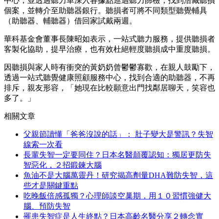
中心，並透過聽力車深入各據點巡迴聽力篩檢，找到潛藏聽損
個案，並轉介至助聽器銀行。聽損者可將不同類型聽覺輔具
（助聽器、輔聽器）借回家試戴兩週。
華科基金會董事長陳昭如表示，一站式聽力服務，提供聽損者
客製化協助，提早治療，也有效杜絕輕度聽損成中重度聽損。
因聽損與家人時有衝突的黃奶奶曾鬱鬱寡歡，在親人鼓勵下，
透過一站式聽覺健康照顧服務中心，找到合適的助聽器，不再
排斥，親友形容，「她現在比較願意出門找鄰居聊天，笑容也
多了。」
相關文章
父親節讀懂「爸爸沒說的話」： 肚子變大是警訊？失智
線索一次看
長輩失智一定要同住？日本名醫顛覆認知：獨居更防失
智惡化，２招鍛鍊大腦
魚油不是大腦萬靈丹！研究揭高劑量DHA難防失智，這
些才是關鍵重點
吃晚飯倍感孤獨？心理師談空巢期，用１０習慣強健大
腦、預防失智
罹患失智症是人生終點？日本高齡名醫分享２轉念實