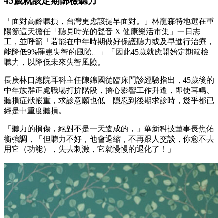
45歲就該定期篩檢聽力
「面對高齡聽損，台灣更應該提早面對。」林龍森特地選在重
陽節這天擔任「聽見時光的聲音 X 健康樂活市集」一日志
工，並呼籲「若能在中年時期做好保護聽力或及早進行治療，
能降低9%罹患失智的風險。」「因此45歲就應開始定期篩檢
聽力，以降低未來失智風險。
長庚林口總院耳科主任陳錦國從臨床門診經驗指出，45歲後的
中年族群正處職場打拚階段，擔心影響工作升遷，即使耳鳴、
聽損症狀嚴重，求診意願也低，隱忍到後期求診時，幾乎都已
經是中重度聽損。
「聽力的損傷，絕對不是一天造成的，」華新科技董事長焦佑
衡強調，「但聽力不好，他會退縮，不再跟人交談，你愈不去
用它（功能），失去刺激，它就慢慢的退化了！」