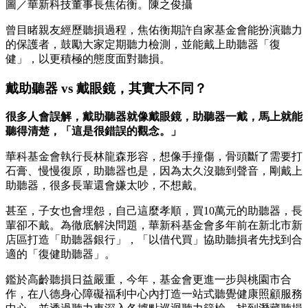
圖／華新科技董事長焦佑衡。陳之俊攝
曾目睹親友經歷聽損過程，焦佑衡期許自家基金會能扮演聽力
的保護者，鼓勵大家定期聽力檢測，並能戴上助聽器「復
健」，以更積極的態度面對聽損。
戴助聽器 vs 戴眼鏡，其實大不同？
很多人會誤解，戴助聽器就像戴眼鏡，助聽器一戴，馬上就能
聽得清楚，「這是很錯誤的觀念。」
華科基金會執行長林龍森形容，想像手撞傷，骨頭斷了需要打
石膏、慢慢復原，助聽器也是，因為太久沒聽到聲音，剛戴上
助聽器，很多長輩還會嫌太吵，不想戴。
甚至，子女也會埋怨，自己這麼孝順，買10萬元的助聽器，長
輩卻不戴。為徹底解決問題，華新科基金會多年前在新北市新
店區打造「助聽器銀行」，「以借代買」協助聽損者先找到合
適的「復健助聽器」。
鑑於高齡聽損日益嚴重，今年，基金會更進一步與桃園市合
作，在八德身心障礙福利中心內打造一站式聽覺健康照顧服務