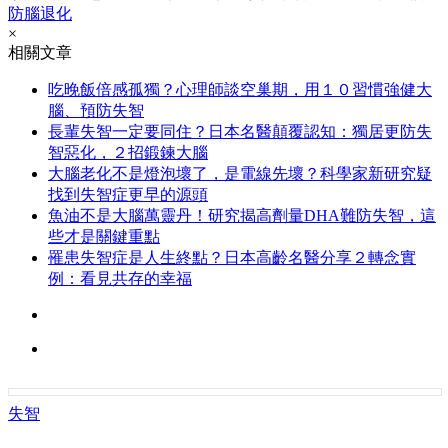
防腦退化
×
相關文章
吃晚飯倍感孤獨？心理師談空巢期，用１０習慣強健大
腦、預防失智
長輩失智一定要同住？日本名醫顛覆認知：獨居更防失
智惡化，２招鍛鍊大腦
大腦老化不是燈泡壞了，是電線先壞？科學家新研究疑
找到失智症更早的源頭
魚油不是大腦萬靈丹！研究揭高劑量DHA難防失智，這
些才是關鍵重點
罹患失智症是人生終點？日本高齡名醫分享２轉念實
例：看見共存的幸福
失智