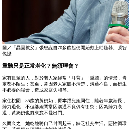
圖／「晶圓教父」張忠謀自70多歲起便開始戴上助聽器。張智
傑攝
重聽只是正常老化？無須理會？
家有長輩的人，對於老人家經常「耳背」「重聽」的情景，肯
定都不陌生；甚至，常因老人家聽不清楚，溝通不良，而衍生
不必要的誤會，造成家庭失和等。
家住桃園，85歲的黃奶奶，原本跟兒媳同住，隨著年歲漸長，
聽力退化，不但婆媳間常因溝通不良偶有衝突；因為聽力衰
退，黃奶奶也愈來愈不愛出門。
久而久之，她乾脆將自己封閉起來，缺乏社交生活。惡性循環