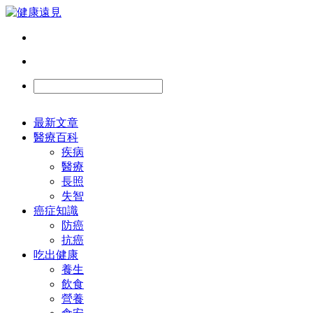
最新文章
醫療百科
疾病
醫療
長照
失智
癌症知識
防癌
抗癌
吃出健康
養生
飲食
營養