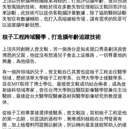
上頂以分析腦神經纖維束為標的，打造評估腦年齡、進而預測
失智風險的技術。相較於現在多數失智症僅能以主觀回答評估
來診斷，此技術可以提供客觀腦評量數據，除了協助醫師診斷
失智症有數據輔助，也打入高端健檢市場，讓有需求的民眾可
以追蹤腦年齡狀態。
核子工程跨域醫學，打造腦年齡追蹤技術
上頂共同創辦人曾文毅，另一個身分是知名脫口秀喜劇演員曾
博恩的父親，他從沒有想過兒子會走上這條路，一切尊重他的
興趣，為他禱告。
有一個跨領域的兒子，曾文毅自己其實也從核子工程走往醫學
領域，歷經清華大學核子工程學系、台灣大學學士後醫學系，
並在MIT取得了博士學位。最後曾文毅成功結合兩者，成為放
射線科領域專家，曾任台灣大學附設醫院影像醫學部兼任主治
醫師，最後從台大醫學院醫療器材與醫學影像研究所教授退
休。
從核子工程畢業後選擇後醫系，曾文毅說，當初核子工程是他
的第一志願，但是讀的過程中，漸漸感到核能在台灣發展有
限，加上核廢料問題難以解決，所以轉向最直接能幫助人的後