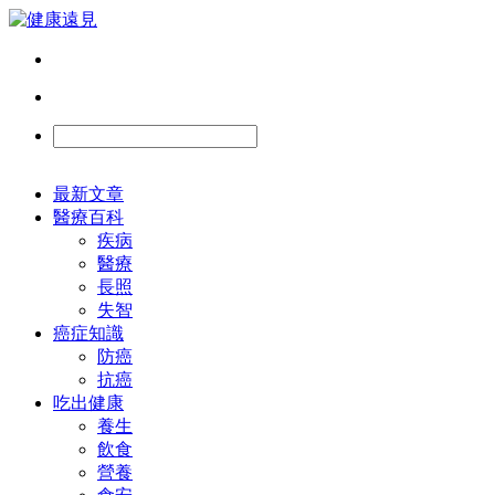
最新文章
醫療百科
疾病
醫療
長照
失智
癌症知識
防癌
抗癌
吃出健康
養生
飲食
營養