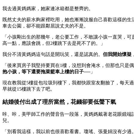
我去過黃媽媽家，她家連冰箱都是整齊的。
既然丈夫的薪水夠家裡吃用，她也漸漸說服自己喜歡這樣的生
車去公園，卻不能跟鄰居說丈夫的不是。
「小孩剛出生的那幾年，老公要工作，不敢讓小孩一直哭，可
高一點，應該會跳，但2樓跳下去是死不了的。」
我分不清黃媽媽這句話是開玩笑，還是認真的。
但我開始懷疑
「後來買房子我堅持要買在1樓，沒想到會淹水，但那也只是
抱小孩，等下還要拖菜籃車上樓的日子──
」
現在教我從5樓提包垃圾到樓下，我都快跟室友翻臉了，每天
早就從15樓跳下去了吧。
結婚後付出成了理所當然，花錢卻要低聲下氣
咔、咔，美甲師工作的聲音告一段落，黃媽媽戴著老花眼鏡端
兒。
「別看我這樣，我以前也很喜歡看書。瓊瑤、張曼娟沒有少過