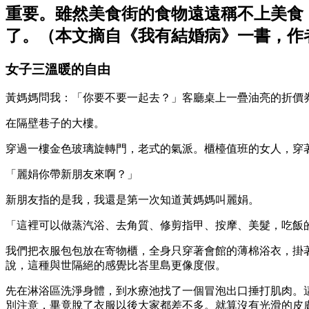
重要。雖然美食街的食物遠遠稱不上美食
了。（本文摘自《我有結婚病》一書，作
女子三溫暖的自由
黃媽媽問我：「你要不要一起去？」客廳桌上一疊油亮的折價
在隔壁巷子的大樓。
穿過一樓金色玻璃旋轉門，老式的氣派。櫃檯值班的女人，穿著
「麗娟你帶新朋友來啊？」
新朋友指的是我，我還是第一次知道黃媽媽叫麗娟。
「這裡可以做蒸汽浴、去角質、修剪指甲、按摩、美髮，吃飯
我們把衣服包包放在寄物櫃，全身只穿著會館的薄棉浴衣，掛
說，這種與世隔絕的感覺比峇里島更像度假。
先在淋浴區洗淨身體，到水療池找了一個冒泡出口捶打肌肉。這
別注意，畢竟脫了衣服以後大家都差不多。就算沒有光滑的皮