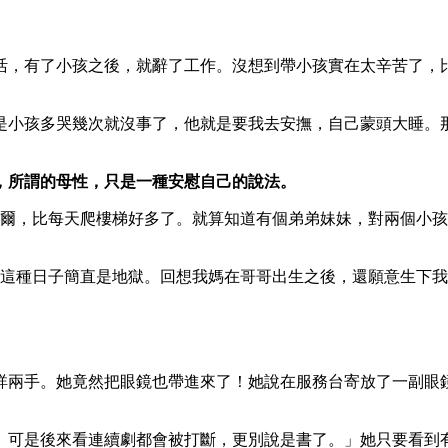
活，有了小孩之後，就辭了工作。沒想到帶小孩實在太辛苦了，
是小孩多哭幾次就沒事了，他就是要我去安撫，自己蒙頭大睡。
，所謂的母性，只是一種安慰自己的說法。
偶爾，比每天爬樓梯好多了。就算知道有個弟弟妹妹，對兩個小
過這種日子簡直是地獄。回想我媽在哥哥出生之後，還願意生下
詳兩手。她竟然把眼鏡也帶進來了！她說在服務台寄放了一副眼
。可是後來看連續劇都會被打斷，更別說是書了。」她只要看到