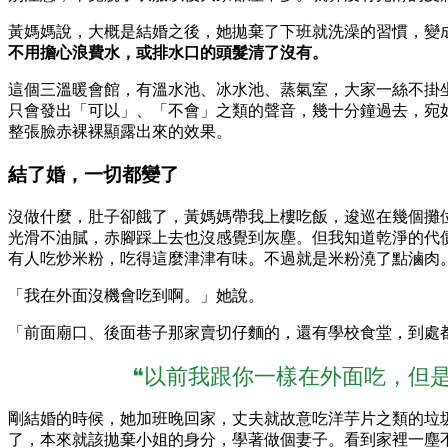
黃媽媽說，大概是結婚之後，她拋棄了下班就洗澡的習慣，變
不用擔心浪費水，或排水口的頭髮清了沒有。
這個三溫暖會館，有溫水池、冰水池、蒸氣室，大家一絲不掛
只會發出「可以」、「不會」之類的聲音，幾十分鐘過去，宛
整張臉赤裸裸顯露出來的效果。
結了婚，一切都變了
沒做什麼，肚子卻餓了，黃媽媽帶我上樓吃飯，逡巡在幾個攤
光滑不油膩，赤腳踩上去也沒感覺到灰塵。但我知道乾淨的代
有人吃炒米粉，吃得這麼津津有味。不過就是米粉澆了點滷肉
「我在外面沒機會吃到啊。」她說。
「前面廟口、後面巷子那家賣切仔麵的，還有學校食堂，到處
❝以前我跟你一樣在外面吃，但
剛結婚的時候，她加班晚回家，丈夫就故意吃洋芋片之類的垃
了，本來就該拋棄小姐的身分，學著做個妻子。看到家裡一塵