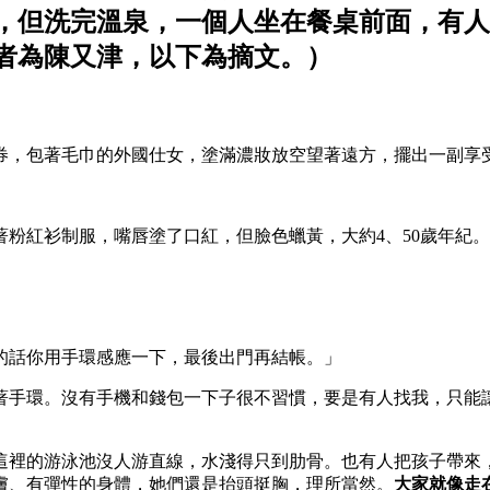
，但洗完溫泉，一個人坐在餐桌前面，有人
者為陳又津，以下為摘文。）
券，包著毛巾的外國仕女，塗滿濃妝放空望著遠方，擺出一副享
粉紅衫制服，嘴唇塗了口紅，但臉色蠟黃，大約4、50歲年紀。
的話你用手環感應一下，最後出門再結帳。」
著手環。沒有手機和錢包一下子很不習慣，要是有人找我，只能
裡的游泳池沒人游直線，水淺得只到肋骨。也有人把孩子帶來，
膚、有彈性的身體，她們還是抬頭挺胸，理所當然。
大家就像走