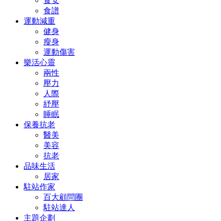
食安
食譜
運動減重
健身
瘦身
運動傷害
樂活心靈
兩性
壓力
人際
紓壓
睡眠
保養抗老
醫美
美容
抗老
品味生活
居家
駐站作家
百大顧問團
駐站達人
主題企劃