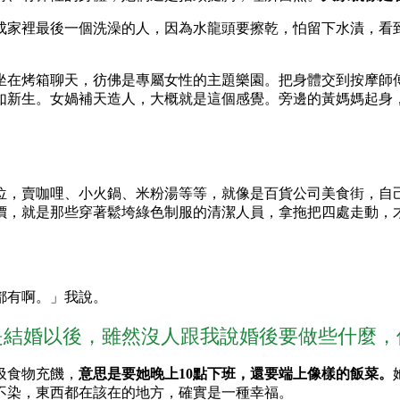
成家裡最後一個洗澡的人，因為水龍頭要擦乾，怕留下水漬，看
坐在烤箱聊天，彷佛是專屬女性的主題樂園。把身體交到按摩師
如新生。女媧補天造人，大概就是這個感覺。旁邊的黃媽媽起身
位，賣咖哩、小火鍋、米粉湯等等，就像是百貨公司美食街，自
價，就是那些穿著鬆垮綠色制服的清潔人員，拿拖把四處走動，
。
都有啊。」我說。
是結婚以後，雖然沒人跟我說婚後要做些什麼，
圾食物充饑，
意思是要她晚上10點下班，還要端上像樣的飯菜。
不染，東西都在該在的地方，確實是一種幸福。