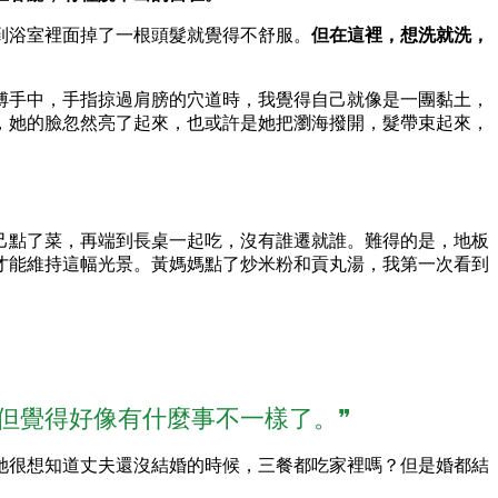
到浴室裡面掉了一根頭髮就覺得不舒服。
但在這裡，想洗就洗，
傅手中，手指掠過肩膀的穴道時，我覺得自己就像是一團黏土，
，她的臉忽然亮了起來，也或許是她把瀏海撥開，髮帶束起來，
己點了菜，再端到長桌一起吃，沒有誰遷就誰。難得的是，地板
才能維持這幅光景。黃媽媽點了炒米粉和貢丸湯，我第一次看到
但覺得好像有什麼事不一樣了。❞
她很想知道丈夫還沒結婚的時候，三餐都吃家裡嗎？但是婚都結