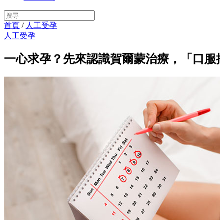
首頁
/
人工受孕
人工受孕
一心求孕？先來認識賀爾蒙治療，「口服