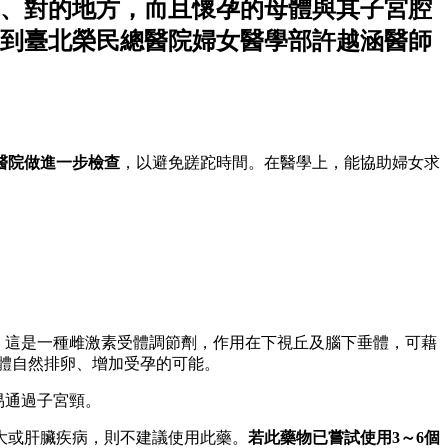
、對的地方，而且懷孕的母體與其子宮腔
到臺北榮民總醫院婦女醫學部許越涵醫師
醫院做進一步檢查
，以避免蹉跎時間。在醫學上，能協助婦女求
卵藥，這是一種雌激素受體調節劑，作用在下視丘及腦下垂體，可藉
發人體自然排卵、增加受孕的可能。
易通過子宮頸。
大或肝臟疾病，則不建議使用此藥。
若此藥物已嘗試使用3～6個