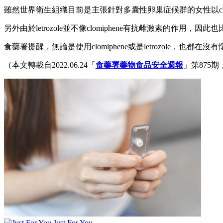
雖然世界衛生組織目前是主張針對多囊性卵巢症候群的女性以clom
另外由於letrozole並不像clomiphene有抗雌激素的作
食藥署提醒，無論是使用clomiphene或是letrozol
（本文轉載自2022.06.24「
食藥署藥物食品安全週報
」第875
Just For You