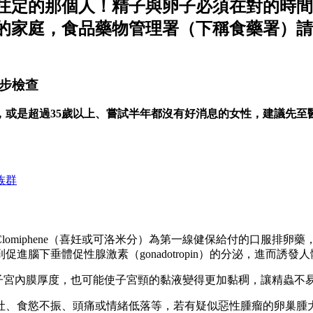
注定的那個人！精子與卵子必須在對的時間
的家庭，食品藥物管理署（下稱食藥署）請
步檢查
，或是超過35歲以上、嘗試半年都沒有好消息的女性，建議先至
族群
omiphene（喜妊或可洛米分）為第一線健保給付的口服排
腦下垂體促性腺激素（gonadotropin）的分泌，進而誘
女性的子宮內膜厚度，也可能使子宮頸的黏液變得更加黏稠，讓精蟲不
吐、食慾不振、頭痛或情緒低落等，若有疑似惡性腫瘤的卵巢腫