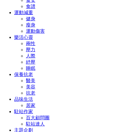
食安
食譜
運動減重
健身
瘦身
運動傷害
樂活心靈
兩性
壓力
人際
紓壓
睡眠
保養抗老
醫美
美容
抗老
品味生活
居家
駐站作家
百大顧問團
駐站達人
主題企劃