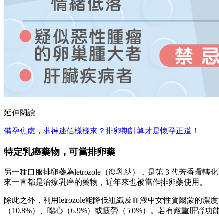
延伸閱讀
備孕焦慮，求神迷信樣樣來？排卵期計算才是懷孕正道！
特定乳癌藥物，可當排卵藥
另一種口服排卵藥為letrozole（復乳納），是第 3 代芳香環轉
來一直都是治療乳癌的藥物，近年來也被當作排卵藥使用。
除此之外，利用letrozole能降低組織及血液中女性賀爾蒙的
（10.8%）、噁心（6.9%）或疲勞（5.0%）。若有嚴重肝