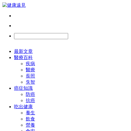
最新文章
醫療百科
疾病
醫療
長照
失智
癌症知識
防癌
抗癌
吃出健康
養生
飲食
營養