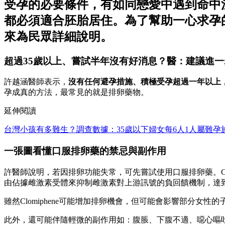
受孕的必要條件，有如同戀愛中遇到命中
都必須適合胚胎居住。為了幫助一心求孕
來為民眾詳細說明。
超過35歲以上、嘗試半年沒有好消息？醫：
建議進一
許越涵醫師表示，
沒有任何避孕措施、積極受孕超過一年以上
孕成真的方法，最常見的就是排卵藥物。
延伸閱讀
台灣小孩有多難生？調查數據：35歲以下婦女每6人1人屬難孕
一張圖看懂口服排卵藥的禁忌與副作用
許醫師說明，若因排卵功能失常，可先嘗試使用口服排卵藥。Cl
由佔據雌激素受體來抑制雌激素對上游訊號的負回饋機制，達到促進
雖然Clomiphene可能增加排卵機會，但可能會影響部分
此外，還可能伴隨輕微的副作用如：腹脹、下腹不適、噁心嘔