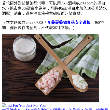
若想額外對砧板施行消毒，可以用75%酒精或200 ppm的漂白
水（以市售5%漂白水為例，可將40mL漂白水加入10公升清水
調配）消毒，避免消毒液殘留砧板而污染食材。
（本文轉載自2022.07.08「
食藥署藥物食品安全週報
」第877
期，僅反映作者意見，不代表本社立場。）
Just For You