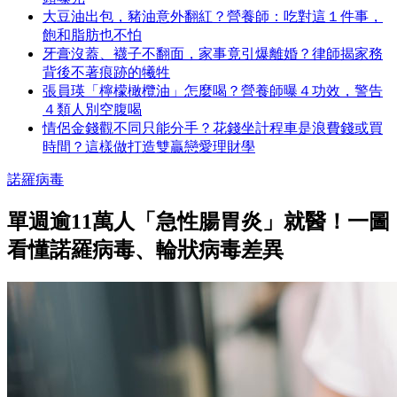
大豆油出包，豬油意外翻紅？營養師：吃對這１件事，
飽和脂肪也不怕
牙膏沒蓋、襪子不翻面，家事竟引爆離婚？律師揭家務
背後不著痕跡的犧牲
張員瑛「檸檬橄欖油」怎麼喝？營養師曝４功效，警告
４類人別空腹喝
情侶金錢觀不同只能分手？花錢坐計程車是浪費錢或買
時間？這樣做打造雙贏戀愛理財學
諾羅病毒
單週逾11萬人「急性腸胃炎」就醫！一圖
看懂諾羅病毒、輪狀病毒差異