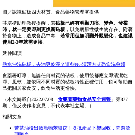
圖／認識砧板四大材質。食品藥物管理署提供
莊培梃助理教授提醒，若
砧板已經有明顯刀痕、變色、發霉
時，就一定要即刻更換新砧板
，以免病原性微生物存在、附著
於食物上，造成食品中毒。
若常用但無明顯外觀變化，也建議
使用2-3年就需更換
。
延伸閱讀
熱水沖洗砧板，去油更乾淨？這些NG清潔方式恐愈洗愈髒
食藥署叮嚀，無論任何材質的砧板，使用後都應立即清潔乾
淨、風乾，並依照不同材質的砧板特性正確使用，也可幫助自
己把關居家食安，飲食生活更愉快。
（本文轉載自2022.07.08「
食藥署藥物食品安全週報
」第877
期，僅反映作者意見，不代表本社立場。）
相關文章
苦茶油檢出致癌物苯駢芘！８批產品下架回收，問題源
頭曝光