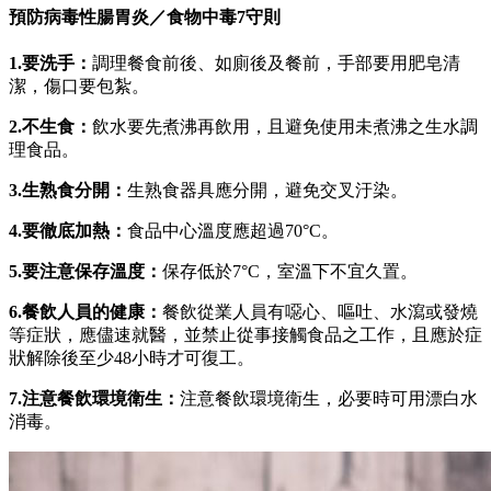
預防病毒性腸胃炎／食物中毒7守則
1.要洗手：
調理餐食前後、如廁後及餐前，手部要用肥皂清
潔，傷口要包紮。
2.不生食：
飲水要先煮沸再飲用，且避免使用未煮沸之生水調
理食品。
3.生熟食分開：
生熟食器具應分開，避免交叉汙染。
4.要徹底加熱：
食品中心溫度應超過70°C。
5.要注意保存溫度：
保存低於7°C，室溫下不宜久置。
6.餐飲人員的健康：
餐飲從業人員有噁心、嘔吐、水瀉或發燒
等症狀，應儘速就醫，並禁止從事接觸食品之工作，且應於症
狀解除後至少48小時才可復工。
7.注意餐飲環境衛生：
注意餐飲環境衛生，必要時可用漂白水
消毒。