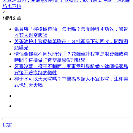
大豆油出包，豬油意外翻紅？營養師：吃對這１件事，飽和脂
肪也不怕
×
相關文章
張員瑛「檸檬橄欖油」怎麼喝？營養師曝４功效，警告
４類人別空腹喝
苦茶油檢出致癌物苯駢芘！８批產品下架回收，問題源
頭曝光
情侶金錢觀不同只能分手？花錢坐計程車是浪費錢或買
時間？這樣做打造雙贏戀愛理財學
牙膏沒蓋、襪子不翻面，家事竟引爆離婚？律師揭家務
背後不著痕跡的犧牲
椰子水可以天天喝嗎？中醫揭５類人不宜多喝，生椰美
式也別天天喝
居家