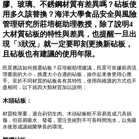
膠、玻璃、不銹鋼材質有差異嗎？砧板使
用多久該替換？海洋大學食品安全與風險
管理研究所莊培梃助理教授，除了說明4
大材質砧板的特性與差異，也提醒一旦出
現「3狀況」就一定要即刻更換新砧板，
且砧板也有建議的使用年限。
民眾應該如何挑選砧板？莊培梃助理建議，民眾可依據廚房流
理臺面的大小，挑選大小合適的砧板，操作起來會更得心應
手。至於不同材質的砧板各有其特性，使用與維護的方式也不
盡相同，以下就四大類材質加以說明：
木頭砧板：
材質較厚重，適合剁切生肉。木頭砧板較不容易造成刀具損
傷，但容易吸水、發霉，需注意絕對不可長時間泡水，以免吸
水後形成讓細菌孳長的環境。