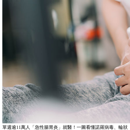
單週逾11萬人「急性腸胃炎」就醫！一圖看懂諾羅病毒、輪狀