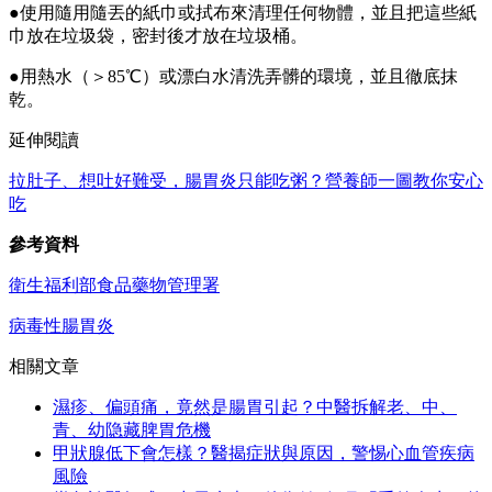
●使用隨用隨丟的紙巾或拭布來清理任何物體，並且把這些紙
巾放在垃圾袋，密封後才放在垃圾桶。
●用熱水（＞85℃）或漂白水清洗弄髒的環境，並且徹底抹
乾。
延伸閱讀
拉肚子、想吐好難受，腸胃炎只能吃粥？營養師一圖教你安心
吃
參考資料
衛生福利部食品藥物管理署
病毒性腸胃炎
相關文章
濕疹、偏頭痛，竟然是腸胃引起？中醫拆解老、中、
青、幼隐藏脾胃危機
甲狀腺低下會怎樣？醫揭症狀與原因，警惕心血管疾病
風險