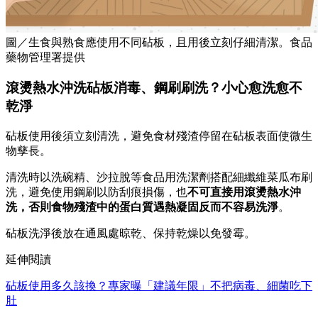
圖／生食與熟食應使用不同砧板，且用後立刻仔細清潔。食品
藥物管理署提供
滾燙熱水沖洗砧板消毒、鋼刷刷洗？小心愈洗愈不
乾淨
砧板使用後須立刻清洗，避免食材殘渣停留在砧板表面使微生
物孳長。
清洗時以洗碗精、沙拉脫等食品用洗潔劑搭配細纖維菜瓜布刷
洗，避免使用鋼刷以防刮痕損傷，也
不可直接用滾燙熱水沖
洗，否則食物殘渣中的蛋白質遇熱凝固反而不容易洗淨
。
砧板洗淨後放在通風處晾乾、保持乾燥以免發霉。
延伸閱讀
砧板使用多久該換？專家曝「建議年限」不把病毒、細菌吃下
肚