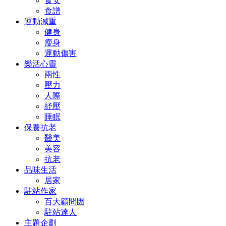
食安
食譜
運動減重
健身
瘦身
運動傷害
樂活心靈
兩性
壓力
人際
紓壓
睡眠
保養抗老
醫美
美容
抗老
品味生活
居家
駐站作家
百大顧問團
駐站達人
主題企劃