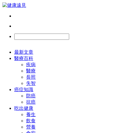
最新文章
醫療百科
疾病
醫療
長照
失智
癌症知識
防癌
抗癌
吃出健康
養生
飲食
營養