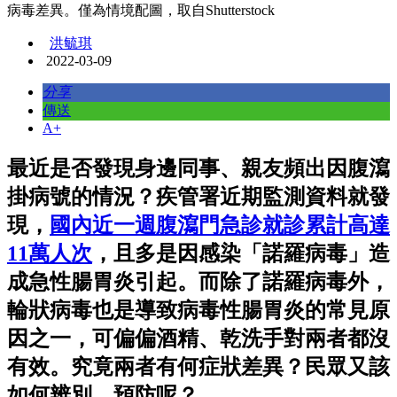
病毒差異。僅為情境配圖，取自Shutterstock
洪毓琪
2022-03-09
分享
傳送
A+
最近是否發現身邊同事、親友頻出因腹瀉
掛病號的情況？疾管署近期監測資料就發
現，
國內近一週腹瀉門急診就診累計高達
11萬人次
，且多是因感染「諾羅病毒」造
成急性腸胃炎引起。而除了諾羅病毒外，
輪狀病毒也是導致病毒性腸胃炎的常見原
因之一，可偏偏酒精、乾洗手對兩者都沒
有效。究竟兩者有何症狀差異？民眾又該
如何辨別、預防呢？