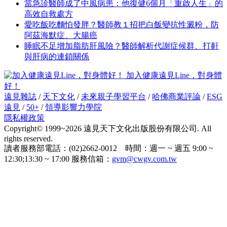
當急診醫師成了中風病患：他復健6個月「重啟人生」的
高效自救處方
愛吃飯吃麵怕發胖？醫師教１招把白飯變抗性澱粉，防
阿茲海默症、大腸癌
睡眠不足增加脂肪肝風險？醫師解析代謝症候群、打鼾
與肝病的連鎖關係
加入健康遠見Line，對身體
好！
遠見雜誌
/
天下文化
/
未來親子學習平台
/
哈佛商業評論
/
ESG
遠見
/
50+
/
領導影響力學院
隱私權政策
Copyright© 1999~2026 遠見天下文化出版股份有限公司. All
rights reserved.
讀者服務部電話：(02)2662-0012 時間：週一 ~ 週五 9:00 ~
12:30;13:30 ~ 17:00 服務信箱：
gvm@cwgv.com.tw