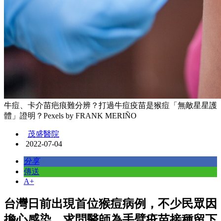
牛痘、卡介苗疤痕難分辨？打過牛痘疫苗是猴痘「無敵星星護
體」證明？Pexels by FRANK MERIÑO
茂盛醫院
2022-07-04
分享
傳送
A+
台灣日前出現首位猴痘病例，不少民眾因
擔心感染，求問醫師為手臂疫苗接種留下