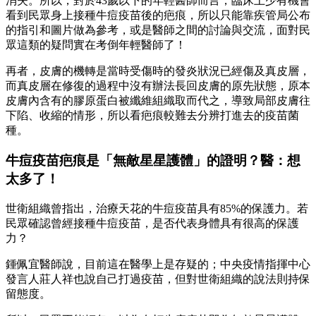
消失。所以，對於43歲以下的年輕醫師而言，臨床上少有機會
看到民眾身上接種牛痘疫苗後的疤痕，所以只能靠疾管局公布
的指引和圖片做為參考，或是醫師之間的討論與交流，面對民
眾這類的疑問實在考倒年輕醫師了！
再者，皮膚的機轉是當時受傷時的發炎狀況已經傷及真皮層，
而真皮層在修復的過程中沒有辦法長回皮膚的原先狀態，原本
皮膚內含有的膠原蛋白被纖維組織取而代之，導致局部皮膚往
下陷、收縮的情形，所以看疤痕較難去分辨打進去的疫苗菌
種。
牛痘疫苗疤痕是「無敵星星護體」的證明？醫：想
太多了！
世衛組織曾指出，治療天花的牛痘疫苗具有85%的保護力。若
民眾確認曾經接種牛痘疫苗，是否代表身體具有很高的保護
力？
鍾佩宜醫師說，目前這在醫學上是存疑的；中央疫情指揮中心
發言人莊人祥也說自己打過疫苗，但對世衛組織的說法則持保
留態度。