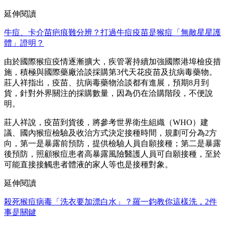
延伸閱讀
牛痘、卡介苗疤痕難分辨？打過牛痘疫苗是猴痘「無敵星星護
體」證明？
由於國際猴痘疫情逐漸擴大，疾管署持續加強國際港埠檢疫措
施，積極與國際藥廠洽談採購第3代天花疫苗及抗病毒藥物。
莊人祥指出，疫苗、抗病毒藥物洽談都有進展，預期8月到
貨，針對外界關注的採購數量，因為仍在洽購階段，不便說
明。
莊人祥說，疫苗到貨後，將參考世界衛生組織（WHO）建
議、國內猴痘檢驗及收治方式決定接種時間，規劃可分為2方
向，第一是暴露前預防，提供檢驗人員自願接種；第二是暴露
後預防，照顧猴痘患者高暴露風險醫護人員可自願接種，至於
可能直接接觸患者體液的家人等也是接種對象。
延伸閱讀
殺死猴痘病毒「洗衣要加漂白水」？羅一鈞教你這樣洗，2件
事是關鍵