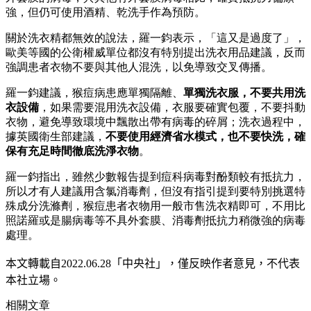
強，但仍可使用酒精、乾洗手作為預防。
關於洗衣精都無效的說法，羅一鈞表示，「這又是過度了」，
歐美等國的公衛權威單位都沒有特別提出洗衣用品建議，反而
強調患者衣物不要與其他人混洗，以免導致交叉傳播。
羅一鈞建議，猴痘病患應單獨隔離、
單獨洗衣服，不要共用洗
衣設備
，如果需要混用洗衣設備，衣服要確實包覆，不要抖動
衣物，避免導致環境中飄散出帶有病毒的碎屑；洗衣過程中，
據英國衛生部建議，
不要使用經濟省水模式，也不要快洗，確
保有充足時間徹底洗淨衣物
。
羅一鈞指出，雖然少數報告提到痘科病毒對酚類較有抵抗力，
所以才有人建議用含氯消毒劑，但沒有指引提到要特別挑選特
殊成分洗滌劑，猴痘患者衣物用一般市售洗衣精即可，不用比
照諾羅或是腸病毒等不具外套膜、消毒劑抵抗力稍微強的病毒
處理。
本文轉載自2022.0
6
.28
「中央社」
，僅反映作者意見，不代表
本社立場。
相關文章