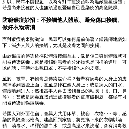
所以，民眾不能輕忽，以為有打牛痘疫苗即為無敵星星護體；
若是尚未接種的人也無須過度憂慮自己是染疫的高危險群。
防範猴痘妙招：不接觸他人體液、避免傷口接觸、
做好衣物清消
面對猴痘的來勢洶洶，民眾可以如何超前佈署？鍾醫師建議如
下：減少人與人的接觸，尤其是皮膚之間的接觸。
由於猴痘的傳染途徑以體液接觸為主，像是傷口碰到體液就可
能被傳染病毒，或是接觸到患者的分泌物也是同樣的道理。可
以的話，平時外出戴口罩，不要接觸他人的皮膚。
至於，被單、衣物會是傳染媒介嗎？若帶有病毒的人身上的皮
屑掉落到這些上面，甚至是掉在他人身上；或是病人的口水、
體液噴到別人；然後當事人再去接觸自己的粘膜（眼、口、鼻
等）；甚或是病毒直接跑進被接觸者的皮膚破損處，都極有可
能被傳染到猴痘病毒。
若國人到外面住宿，會與人共用床單、被套、衣物⋯⋯等，感
染的風險會比較高。建議回到家後，將更換下來的衣物以酒
精、消毒水、稀釋的漂白水，或是高溫水來洗濯，會有消毒殺