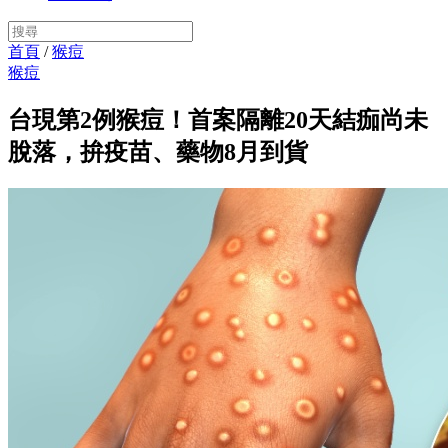
首頁
/
猴痘
猴痘
台現第2例猴痘！首案隔離20天結痂尚未
脫落，拚疫苗、藥物8月到貨