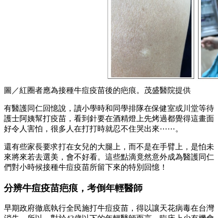
圖／紅圈者應為接種牛痘疫苗後的疤痕。茂盛醫院提供
有醫護同仁回憶說，讀小學時和同學排隊在保健室或川堂等待
護士阿姨幫打疫苗，看到針要在酒精燈上先烤過都覺得這畫面
好令人害怕，很多人在打打時就忍不住哭出來⋯⋯。
還有些家長要求打在女兒的大腿上，而不是在手臂上，是怕未
來將來若去選美，會不好看。這些點滴竟然意外成為醫護同仁
們對小時候接種牛痘疫苗所留下來的特別回憶！
分辨牛痘疫苗疤痕，考倒年輕醫師
早期政府徹底執行全民施打牛痘疫苗，得以讓天花病毒在台灣