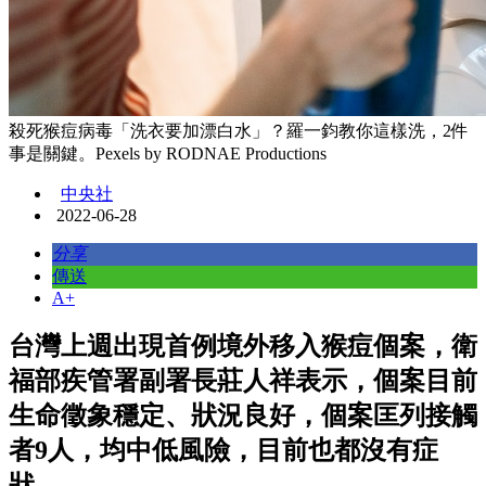
殺死猴痘病毒「洗衣要加漂白水」？羅一鈞教你這樣洗，2件
事是關鍵。Pexels by RODNAE Productions
中央社
2022-06-28
分享
傳送
A+
台灣上週出現首例境外移入猴痘個案，衛
福部疾管署副署長莊人祥表示，個案目前
生命徵象穩定、狀況良好，個案匡列接觸
者9人，均中低風險，目前也都沒有症
狀。