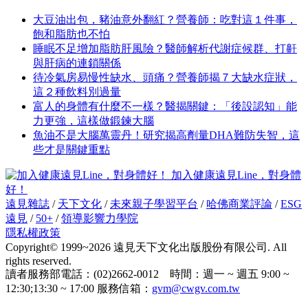
大豆油出包，豬油意外翻紅？營養師：吃對這１件事，
飽和脂肪也不怕
睡眠不足增加脂肪肝風險？醫師解析代謝症候群、打鼾
與肝病的連鎖關係
待冷氣房易慢性缺水、頭痛？營養師揭７大缺水症狀，
這２種飲料別過量
富人的身體有什麼不一樣？醫揭關鍵：「後設認知」能
力更強，這樣做鍛鍊大腦
魚油不是大腦萬靈丹！研究揭高劑量DHA難防失智，這
些才是關鍵重點
加入健康遠見Line，對身體
好！
遠見雜誌
/
天下文化
/
未來親子學習平台
/
哈佛商業評論
/
ESG
遠見
/
50+
/
領導影響力學院
隱私權政策
Copyright© 1999~2026 遠見天下文化出版股份有限公司. All
rights reserved.
讀者服務部電話：(02)2662-0012 時間：週一 ~ 週五 9:00 ~
12:30;13:30 ~ 17:00 服務信箱：
gvm@cwgv.com.tw