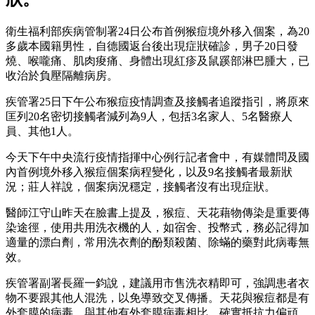
衛生福利部疾病管制署24日公布首例猴痘境外移入個案，為20
多歲本國籍男性，自德國返台後出現症狀確診，男子20日發
燒、喉嚨痛、肌肉痠痛、身體出現紅疹及鼠蹊部淋巴腫大，已
收治於負壓隔離病房。
疾管署25日下午公布猴痘疫情調查及接觸者追蹤指引，將原來
匡列20名密切接觸者減列為9人，包括3名家人、5名醫療人
員、其他1人。
今天下午中央流行疫情指揮中心例行記者會中，有媒體問及國
內首例境外移入猴痘個案病程變化，以及9名接觸者最新狀
況；莊人祥說，個案病況穩定，接觸者沒有出現症狀。
醫師江守山昨天在臉書上提及，猴痘、天花藉物傳染是重要傳
染途徑，使用共用洗衣機的人，如宿舍、投幣式，務必記得加
適量的漂白劑，常用洗衣劑的酚類殺菌、除蟎的藥對此病毒無
效。
疾管署副署長羅一鈞說，建議用市售洗衣精即可，強調患者衣
物不要跟其他人混洗，以免導致交叉傳播。天花與猴痘都是有
外套膜的病毒，與其他有外套膜病毒相比，確實抵抗力偏頑