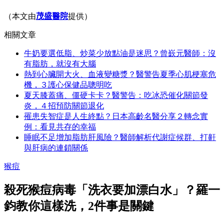
（本文由
茂盛醫院
提供
）
相關文章
牛奶要選低脂、炒菜少放點油是迷思？曾嶔元醫師：沒
有脂肪，就沒有大腦
熱到心臟開大火、血液變糖漿？醫警告夏季心肌梗塞危
機，３護心保健品聰明吃
夏天膝蓋痛、僵硬卡卡？醫警告：吃冰恐催化關節發
炎，４招預防關節退化
罹患失智症是人生終點？日本高齡名醫分享２轉念實
例：看見共存的幸福
睡眠不足增加脂肪肝風險？醫師解析代謝症候群、打鼾
與肝病的連鎖關係
猴痘
殺死猴痘病毒「洗衣要加漂白水」？羅一
鈞教你這樣洗，2件事是關鍵