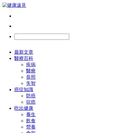
最新文章
醫療百科
疾病
醫療
長照
失智
癌症知識
防癌
抗癌
吃出健康
養生
飲食
營養