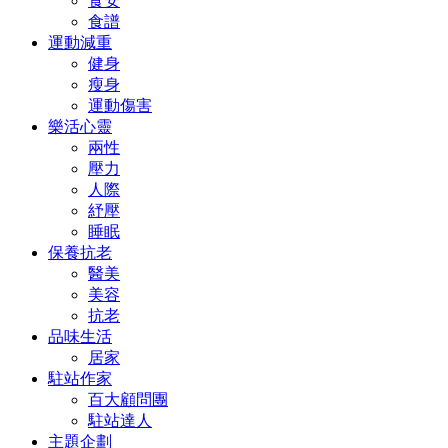
食安
食譜
運動減重
健身
瘦身
運動傷害
樂活心靈
兩性
壓力
人際
紓壓
睡眠
保養抗老
醫美
美容
抗老
品味生活
居家
駐站作家
百大顧問團
駐站達人
主題企劃