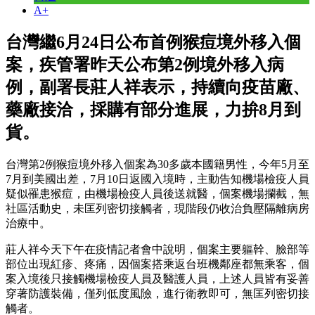
A+
台灣繼6月24日公布首例猴痘境外移入個
案，疾管署昨天公布第2例境外移入病
例，副署長莊人祥表示，持續向疫苗廠、
藥廠接洽，採購有部分進展，力拚8月到
貨。
台灣第2例猴痘境外移入個案為30多歲本國籍男性，今年5月至
7月到美國出差，7月10日返國入境時，主動告知機場檢疫人員
疑似罹患猴痘，由機場檢疫人員後送就醫，個案機場攔截，無
社區活動史，未匡列密切接觸者，現階段仍收治負壓隔離病房
治療中。
莊人祥今天下午在疫情記者會中說明，個案主要軀幹、臉部等
部位出現紅疹、疼痛，因個案搭乘返台班機鄰座都無乘客，個
案入境後只接觸機場檢疫人員及醫護人員，上述人員皆有妥善
穿著防護裝備，僅列低度風險，進行衛教即可，無匡列密切接
觸者。