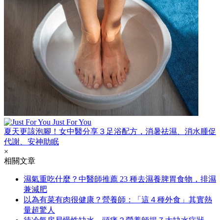
Just For You
夏天更該泡腳！女中醫分享３足浴配方，消暑祛濕、消水腫促
代謝、安神助眠
×
相關文章
濕氣重吃什麼？中醫師推薦 23 種去濕養脾胃食物，排濕
兼減肥
以為有菜有肉很健康？營養師：「這４種外食」其實熱
量超驚人