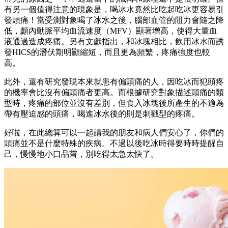
有另一個值得注意的現象是，喝冰水竟然比吃起吃冰更容易引
發頭痛！當受測對象喝了冰水之後，腦部血管的阻力會隨之降
低，顱內動脈平均血流速度（MFV）顯著增高，使得大量血
液通過造成疼痛。另有文獻指出，和冰塊相比，飲用冰水而誘
發HICS的潛伏期明顯縮短，而且更為頻繁，疼痛強度也較
高。
此外，還有研究發現本來就患有偏頭痛的人，因吃冰而犯頭疼
的機率會比沒有偏頭痛者更高。而根據研究對象描述頭痛的類
型時，疼痛的部位並沒有差別，但食入冰塊後所產生的不適為
帶有壓迫感的頭痛，喝進冰水後的則是刺戳型的疼痛。
好啦，在此總算可以一起請我的朋友和病人們安心了，你們的
頭痛並不是什麼特殊的疾病。不過以後吃冰時得要時時提醒自
己，慢慢地小口品嘗，別吃得太急太快了。