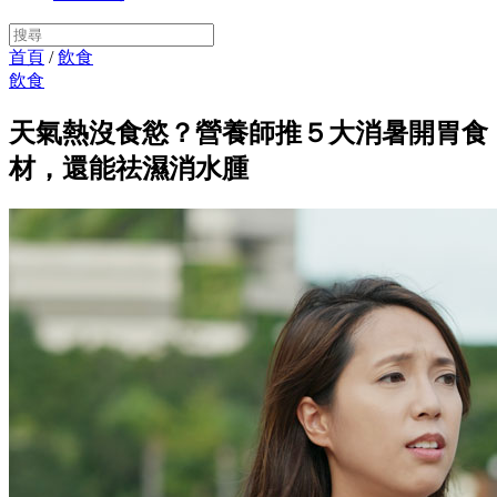
首頁
/
飲食
飲食
天氣熱沒食慾？營養師推５大消暑開胃食
材，還能祛濕消水腫