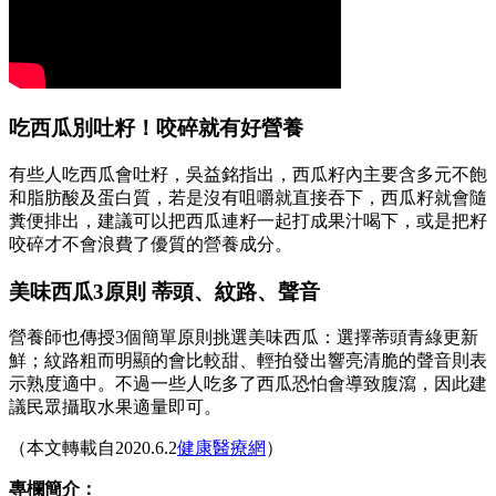
吃西瓜別吐籽！咬碎就有好營養
有些人吃西瓜會吐籽，吳益銘指出，西瓜籽內主要含多元不飽
和脂肪酸及蛋白質，若是沒有咀嚼就直接吞下，西瓜籽就會隨
糞便排出，建議可以把西瓜連籽一起打成果汁喝下，或是把籽
咬碎才不會浪費了優質的營養成分。
美味西瓜3原則 蒂頭、紋路、聲音
營養師也傳授3個簡單原則挑選美味西瓜：選擇蒂頭青綠更新
鮮；紋路粗而明顯的會比較甜、輕拍發出響亮清脆的聲音則表
示熟度適中。不過一些人吃多了西瓜恐怕會導致腹瀉，因此建
議民眾攝取水果適量即可。
（本文轉載自2020.6.2
健康醫療網
）
專欄簡介：