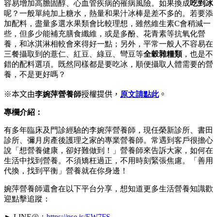
容易增加高膽固醇、心血管疾病的罹病風險。如果換成
吃剉冰
呢？一般單純加上糖水，熱量和果汁冰棒是差不多的。若要添
加配料，盡量多選水果類會比較理想，雖然維生素C會稍減一
些，但多少能補充膳食纖維，或是多酚、花青素等抗氧化營
養，和冰淇淋相較會來得好一點；另外，平常一般人不容易在
三餐攝取到的薏仁、紅豆、綠豆、彎豆等
全穀雜糧類
，也是不
錯的配料選項。既然同樣都是要吃冰，順便攝取人體需要的營
養，不是更好嗎？
※本文由
李婉萍營養師
授權提供，
原文請點此
。
專欄介紹：
有多年臨床及門診經驗的李婉萍營養師，現任榮新診所、書田
診所、彌月房產後護理之家的專業營養師。常遇到客戶很擔心
說「想營養健康，卻好難做到！」營養師來告訴大家，如何在
生活中找到營養。不須矯枉過正，不用時刻緊張焦慮。「善用
代換，找到平衡」營養就在你身邊！
婉萍營養師還會在以下平台分享，想知道更多生活營養知識歡
迎點擊追蹤：
► LINE@：
https://pse.is/EW7FS