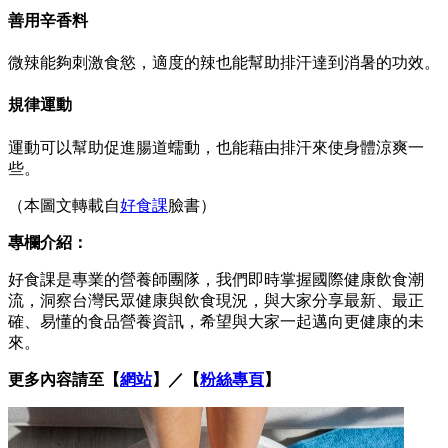
善用辛香料
微辣能夠刺激食慾，適度的辣也能幫助排汗達到消暑的功效。
規律運動
運動可以幫助促進腸道蠕動，也能藉由排汗來使身體涼爽一
些。
（本圖文轉載自
好食課
臉書）
專欄介紹：
好食課是專業的營養師團隊，我們即時掌握國際健康飲食潮
流，洞察台灣民眾健康與飲食現況，與大家分享最新、最正
確、易懂的食品營養資訊，希望與大家一起邁向更健康的未
來。
更多內容請至【
網站
】／【
粉絲專頁
】