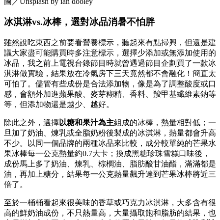
圖／Unsplash by ian dooley
冰淇淋vs.冰棒，選對冰品消暑不怕胖
雖然說吃東西之前要看營養標示，聽起來有點掃興，但還是建
議大家盡可能購買時多注意標示，選擇少添加或無添加使用的
冰品，我之前上電視台錄節目時就曾遇過節目企劃買了一款冰
淇淋做實驗，結果放在冷氣房下三天竟然都不會融化！簡直太
可怕了。儘管有些成份是合法添加物，像是為了調整酸度或口
感，會額外加進蘋果酸、麥芽糊精、香料、羧甲基纖維素鈉等
等，但添加物還是越少、越好。
除此之外，選擇
以糖和果汁為主
組成的冰棒，熱量相對低；一
旦加了奶油、煉乳或全脂奶粉後製成的冰淇淋，熱量都會升高
不少。以同一個品牌的兩種冰品來比較，成分較單純的芒果水
果冰棒每一公克熱量約0.7大卡；換成黑糖珍珠雪糕口味後，
成份馬上多了奶油、煉乳、棕櫚油、脂肪酸甘油酯，滿滿都是
油，再加上糖分，結果每一公克熱量飆升達到芒果冰棒將近三
倍了。
至於一桶桶看起來很美味的香草或巧克力冰淇淋，大多含有很
高的鮮奶油成份，不只熱量高，大量攝取飽和脂肪的結果，也