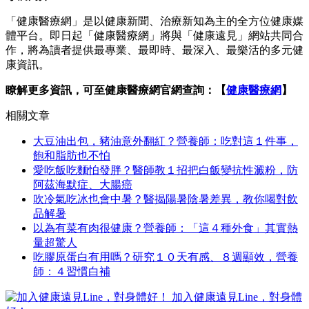
「健康醫療網」是以健康新聞、治療新知為主的全方位健康媒
體平台。即日起「健康醫療網」將與「健康遠見」網站共同合
作，將為讀者提供最專業、最即時、最深入、最樂活的多元健
康資訊。
瞭解更多資訊，可至健康醫療網官網查詢：【
健康醫療網
】
相關文章
大豆油出包，豬油意外翻紅？營養師：吃對這１件事，
飽和脂肪也不怕
愛吃飯吃麵怕發胖？醫師教１招把白飯變抗性澱粉，防
阿茲海默症、大腸癌
吹冷氣吃冰也會中暑？醫揭陽暑陰暑差異，教你喝對飲
品解暑
以為有菜有肉很健康？營養師：「這４種外食」其實熱
量超驚人
吃膠原蛋白有用嗎？研究１０天有感、８週顯效，營養
師：４習慣白補
加入健康遠見Line，對身體