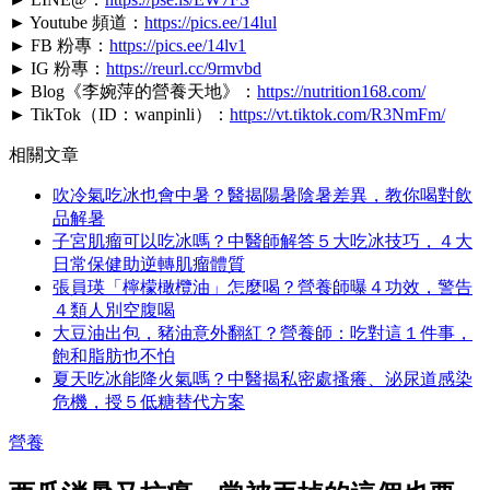
► Youtube 頻道：
https://pics.ee/14lul
► FB 粉專：
https://pics.ee/14lv1
► IG 粉專：
https://reurl.cc/9rmvbd
► Blog《李婉萍的營養天地》：
https://nutrition168.com/
► TikTok（ID：wanpinli）：
https://vt.tiktok.com/R3NmFm/
相關文章
吹冷氣吃冰也會中暑？醫揭陽暑陰暑差異，教你喝對飲
品解暑
子宮肌瘤可以吃冰嗎？中醫師解答５大吃冰技巧，４大
日常保健助逆轉肌瘤體質
張員瑛「檸檬橄欖油」怎麼喝？營養師曝４功效，警告
４類人別空腹喝
大豆油出包，豬油意外翻紅？營養師：吃對這１件事，
飽和脂肪也不怕
夏天吃冰能降火氣嗎？中醫揭私密處搔癢、泌尿道感染
危機，授５低糖替代方案
營養