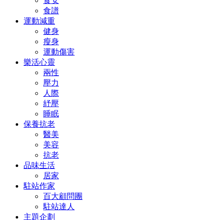
食安
食譜
運動減重
健身
瘦身
運動傷害
樂活心靈
兩性
壓力
人際
紓壓
睡眠
保養抗老
醫美
美容
抗老
品味生活
居家
駐站作家
百大顧問團
駐站達人
主題企劃