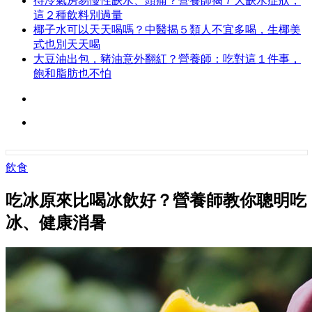
待冷氣房易慢性缺水、頭痛？營養師揭７大缺水症狀，
這２種飲料別過量
椰子水可以天天喝嗎？中醫揭５類人不宜多喝，生椰美
式也別天天喝
大豆油出包，豬油意外翻紅？營養師：吃對這１件事，
飽和脂肪也不怕
飲食
吃冰原來比喝冰飲好？營養師教你聰明吃
冰、健康消暑