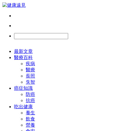
最新文章
醫療百科
疾病
醫療
長照
失智
癌症知識
防癌
抗癌
吃出健康
養生
飲食
營養