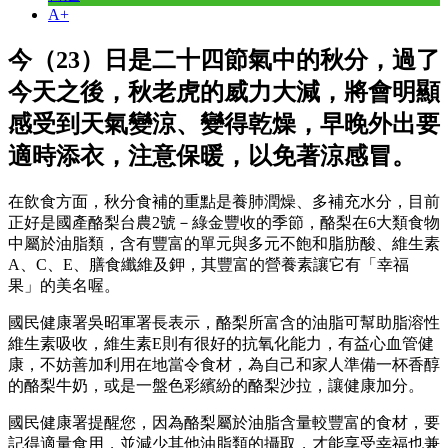
A+
今（23）日是二十四節氣中的秋分，過了
今天之後，秋老虎的威力大減，將會明顯
感受到天氣變涼、變得乾燥，早晚外出要
適時添衣，注意保暖，以免著涼感冒。
在飲食方面，秋分食補的重點是養肺潤燥、多補充水分，目前
正好是國產酪梨台農2號－綠金豐收的季節，酪梨在6大類食物
中屬於油脂類，含有豐富的單元與多元不飽和脂肪酸、維生素
A、C、E、膳食纖維及鉀，其豐富的營養素讓它有「幸福
果」的美名喔。
國民健康署吳昭軍署長表示，酪梨所富含的油脂可幫助脂溶性
維生素吸收，維生素E則有很好的抗氧化能力，有益心血管健
康，不妨善加利用在地當令食材，為自己和家人準備一杯香醇
的酪梨牛奶，或是一盤色彩繽紛的酪梨沙拉，讓健康加分。
國民健康署提醒您，因為酪梨屬於油脂含量較豐富的食材，要
記得適量食用，並減少其他油脂類的攝取，才能享受幸福也兼