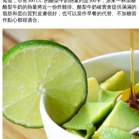
知道，市售500 c.c. 的酪梨牛奶熱量約是500卡，原來一杯加糖
酪梨牛奶的熱量將近一份炸雞排。酪梨牛奶確實會提供滿滿的
脂肪和蛋白質對皮膚很好，也可以當作早餐的代替、不加糖當
作點心都很適合。