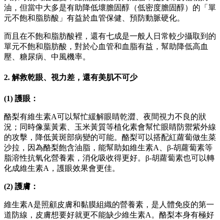
油，但當中大多是有助降低壞膽固醇（低密度膽固醇）的「單
元不飽和脂肪酸」有益於血管保健、預防動脈硬化。
而且在不飽和脂肪酸裡，還有七成是一般人日常較少攝取到的
單元不飽和脂肪酸，對於心血管和血脂有益，幫助降低高血
壓、糖尿病、中風機率。
2. 解救乾眼、視力差，還有美肌不可少
(1) 護眼：
酪梨有維生素A可以幫忙緩解眼睛乾澀、夜間視力不良的狀
況；同時像葉黃素、玉米黃質等植化素會幫忙眼睛防禦紫外線
的攻擊，降低黃斑部病變的可能。酪梨可以搭配紅蘿蔔做生菜
沙拉，因為酪梨飽含油脂，能幫助如維生素A、β-胡蘿蔔素等
脂溶性抗氧化營養素，消化吸收得更好。β-胡蘿蔔素也可以轉
化成維生素A，護眼效果會更佳。
(2) 護膚：
維生素A是照顧皮膚和黏膜組織的營養素，是人體免疫的第一
道防線，皮膚想要好就更不能缺少維生素A。酪梨本身有極好