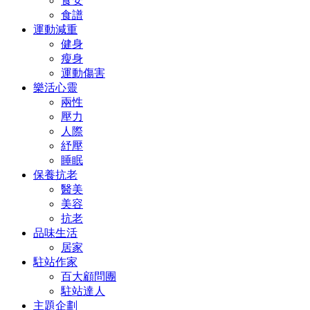
食安
食譜
運動減重
健身
瘦身
運動傷害
樂活心靈
兩性
壓力
人際
紓壓
睡眠
保養抗老
醫美
美容
抗老
品味生活
居家
駐站作家
百大顧問團
駐站達人
主題企劃