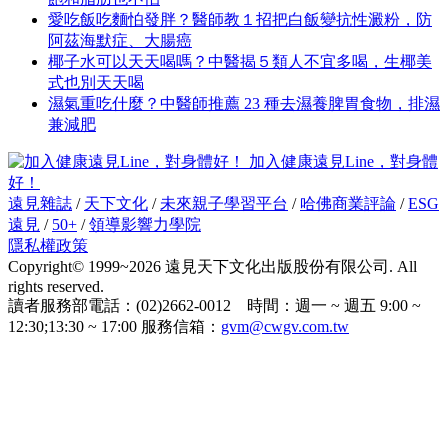
愛吃飯吃麵怕發胖？醫師教１招把白飯變抗性澱粉，防
阿茲海默症、大腸癌
椰子水可以天天喝嗎？中醫揭５類人不宜多喝，生椰美
式也別天天喝
濕氣重吃什麼？中醫師推薦 23 種去濕養脾胃食物，排濕
兼減肥
加入健康遠見Line，對身體
好！
遠見雜誌
/
天下文化
/
未來親子學習平台
/
哈佛商業評論
/
ESG
遠見
/
50+
/
領導影響力學院
隱私權政策
Copyright© 1999~2026 遠見天下文化出版股份有限公司. All
rights reserved.
讀者服務部電話：(02)2662-0012 時間：週一 ~ 週五 9:00 ~
12:30;13:30 ~ 17:00 服務信箱：
gvm@cwgv.com.tw