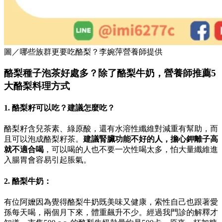
圖／哪些族群更要吃酪梨？李婉萍營養師提供
酪梨種子
泡茶好處多？
除了酪梨牛奶，營養師推薦5
大酪梨料理方式
1. 酪梨籽可以吃？建議怎麼吃？
酪梨籽含兒茶素、綠原酸，還有水溶性纖維對減重有幫助，而
且可以泡成酪梨籽茶。
建議腎臟功能不好的人，擔心鉀離子高
就不適合喝
，可以喝的人也不要一次性喝太多，怕大量纖維進
入腸胃會容易引起脹氣。
2. 酪梨牛奶：
有位阿嬤因為覺得酪梨牛奶既美味又健康，索性自己也跟著愛
孫每天喝，兩個月下來，體重飆升不少。經過我門診的解釋才