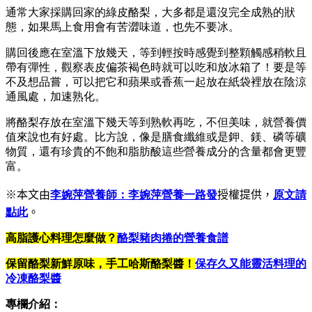
通常大家採購回家的綠皮酪梨，大多都是還沒完全成熟的狀
態，如果馬上食用會有苦澀味道，也先不要冰。
購回後應在室溫下放幾天，等到輕按時感覺到整顆觸感稍軟且
帶有彈性，觀察表皮偏茶褐色時就可以吃和放冰箱了！要是等
不及想品嘗，可以把它和蘋果或香蕉一起放在紙袋裡放在陰涼
通風處，加速熟化。
將酪梨存放在室溫下幾天等到熟軟再吃，不但美味，就營養價
值來說也有好處。比方說，像是膳食纖維或是鉀、鎂、磷等礦
物質，還有珍貴的不飽和脂肪酸這些營養成分的含量都會更豐
富。
※本文由
李婉萍營養師：李婉萍營養一路發
授權提供，
原文請
點此
。
高脂護心料理怎麼做？
酪梨豬肉捲的營養食譜
保留酪梨新鮮原味，手工哈斯酪梨醬！
保存久又能靈活料理的
冷凍酪梨醬
專欄介紹：