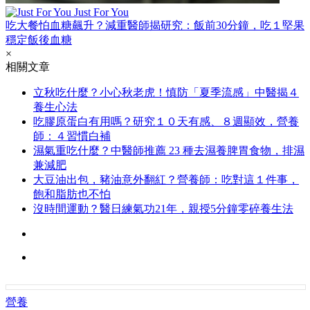
Just For You
吃大餐怕血糖飆升？減重醫師揭研究：飯前30分鐘，吃１堅果
穩定飯後血糖
×
相關文章
立秋吃什麼？小心秋老虎！慎防「夏季流感」中醫揭４
養生心法
吃膠原蛋白有用嗎？研究１０天有感、８週顯效，營養
師：４習慣白補
濕氣重吃什麼？中醫師推薦 23 種去濕養脾胃食物，排濕
兼減肥
大豆油出包，豬油意外翻紅？營養師：吃對這１件事，
飽和脂肪也不怕
沒時間運動？醫日練氣功21年，親授5分鐘零碎養生法
營養