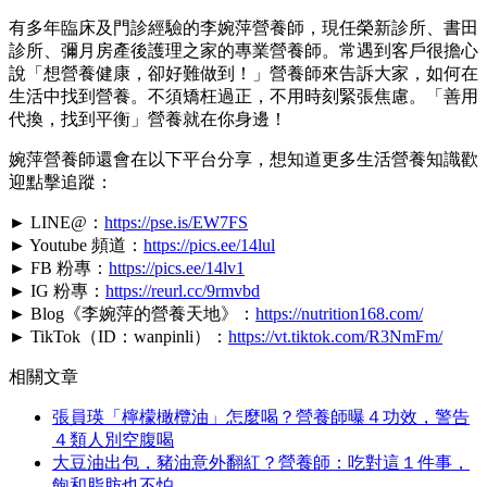
有多年臨床及門診經驗的李婉萍營養師，現任榮新診所、書田
診所、彌月房產後護理之家的專業營養師。常遇到客戶很擔心
說「想營養健康，卻好難做到！」營養師來告訴大家，如何在
生活中找到營養。不須矯枉過正，不用時刻緊張焦慮。「善用
代換，找到平衡」營養就在你身邊！
婉萍營養師還會在以下平台分享，想知道更多生活營養知識歡
迎點擊追蹤：
► LINE@：
https://pse.is/EW7FS
► Youtube 頻道：
https://pics.ee/14lul
► FB 粉專：
https://pics.ee/14lv1
► IG 粉專：
https://reurl.cc/9rmvbd
► Blog《李婉萍的營養天地》：
https://nutrition168.com/
► TikTok（ID：wanpinli）：
https://vt.tiktok.com/R3NmFm/
相關文章
張員瑛「檸檬橄欖油」怎麼喝？營養師曝４功效，警告
４類人別空腹喝
大豆油出包，豬油意外翻紅？營養師：吃對這１件事，
飽和脂肪也不怕