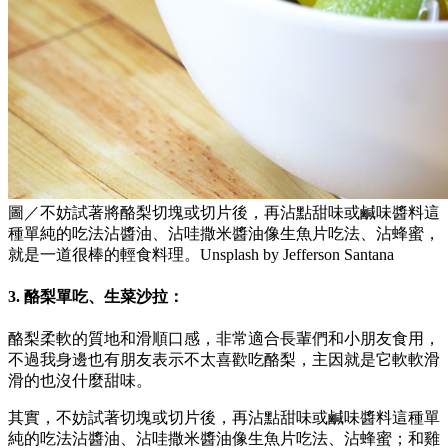
圖／不妨試著將酪梨切塊或切片後，再沾點甜味或鹹味醬料這
種單純的吃法沾醬油、沾哇撒米醬油像生魚片吃法、沾蜂蜜，
就是一道很棒的輕食料理。Unsplash by Jefferson Santana
3. 酪梨單吃、生菜沙拉：
酪梨柔軟的質地和滑順口感，非常適合長輩們和小朋友食用，
不過我身邊也有朋友表示不太喜歡吃酪梨，主因就是它軟軟滑
滑的也沒什麼甜味。
其實，不妨試著切塊或切片後，再沾點甜味或鹹味醬料這種單
純的吃法沾醬油、沾哇撒米醬油像生魚片吃法、沾蜂蜜；和雞