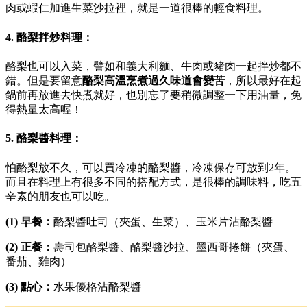
肉或蝦仁加進生菜沙拉裡，就是一道很棒的輕食料理。
4. 酪梨拌炒料理：
酪梨也可以入菜，譬如和義大利麵、牛肉或豬肉一起拌炒都不
錯。但是要留意
酪梨
高溫烹煮過久味道會變苦
，所以最好在起
鍋前再放進去快煮就好，也別忘了要稍微調整一下用油量，免
得熱量太高喔！
5. 酪梨醬料理：
怕酪梨放不久，可以買冷凍的酪梨醬，冷凍保存可放到2年。
而且在料理上有很多不同的搭配方式，是很棒的調味料，吃五
辛素的朋友也可以吃。
(1) 早餐：
酪梨醬吐司（夾蛋、生菜）、玉米片沾酪梨醬
(2) 正餐：
壽司包酪梨醬、酪梨醬沙拉、墨西哥捲餅（夾蛋、
番茄、雞肉）
(3) 點心：
水果優格沾酪梨醬