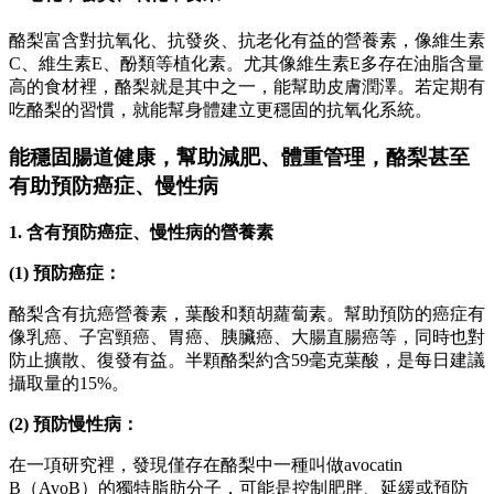
酪梨富含對抗氧化、抗發炎、抗老化有益的營養素，像維生素
C、維生素E、酚類等植化素。尤其像維生素E多存在油脂含量
高的食材裡，酪梨就是其中之一，能幫助皮膚潤澤。若定期有
吃酪梨的習慣，就能幫身體建立更穩固的抗氧化系統。
能穩固腸道健康，幫助減肥、體重管理，酪梨
甚至
有助預防癌症、慢性病
1. 含有預防癌症、慢性病的營養素
(1) 預防癌症：
酪梨含有抗癌營養素，葉酸和類胡蘿蔔素。幫助預防的癌症有
像乳癌、子宮頸癌、胃癌、胰臟癌、大腸直腸癌等，同時也對
防止擴散、復發有益。半顆酪梨約含59毫克葉酸，是每日建議
攝取量的15%。
(2) 預防慢性病：
在一項研究裡，發現僅存在酪梨中一種叫做avocatin
B（AvoB）的獨特脂肪分子，可能是控制肥胖、延緩或預防