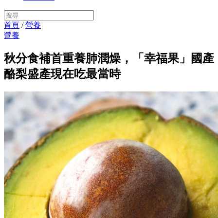
首頁
/
營養
營養
秋分食補首重養肺潤燥，「幸福果」國產
酪梨盛產現在吃最當時