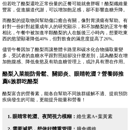
但若吃了酪梨還吃正常份量的正餐可能就會胖喔！酪梨纖維量
豐富，促進腸道代謝，可以增加飽足感，卻不影響血糖升降。
而酪梨的提取物與幫助傷口癒合有關，像對胃潰瘍有幫助。有
針對一份針對超重成年人的研究顯示，和不加酪梨的正常午餐
相比，午餐中被加進半顆酪梨的人在飯後三小時內，想要吃東
西的慾望顯著降低40%，但對飲食的滿意度提高了26%。
儘管午餐因加了酪梨而讓整體卡路里和碳水化合物攝取量變
多，受試者的血糖水平跟對照組卻沒什麼差別，認為酪梨在增
加飽腹感、降低食慾及有助血糖管理上，或許具有潛在作用。
酪梨入菜能防骨鬆、關節炎、
眼睛乾澀
？營養師推
薦6族群吃酪梨
酪梨富含的營養素，能各自幫助不同族群緩解不適、提前預防
疾病發生的可能，更能提升能量和營養！
1. 眼睛常乾澀、夜間視力模糊：
維生素A+葉黃素
2. 需要減肥，想做好體重管理：
膳食纖維