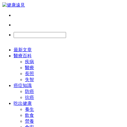
最新文章
醫療百科
疾病
醫療
長照
失智
癌症知識
防癌
抗癌
吃出健康
養生
飲食
營養