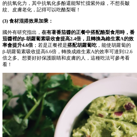
的抗氧化力，其中抗氧化多酚還能幫忙擋紫外線，不想長皺
紋、皮膚老化，記得可以吃酪梨喔！
(3) 食材混搭效果加乘：
國外有研究指出，
在有著番茄醬的正餐中搭配酪梨食用時，番
茄醬裡的β-胡蘿蔔素吸收會提高2.4倍，且轉換為維生素A的效
率會提升4.6倍
；若是正餐裡是
搭配胡蘿蔔吃
，能使胡蘿蔔的
β-胡蘿蔔素吸收提高6.6倍，轉換成維生素A的效率可達到12.6
倍之多。想要好好保護眼睛和皮膚的人，這種吃法可參考看
看！