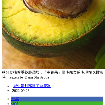
秋分食補首重養肺潤燥，「幸福果」國產酪梨盛產現在吃最當
時。Pexels by Daria Shevtsova
衛生福利部國民健康署
2022-09-23
分享
傳送