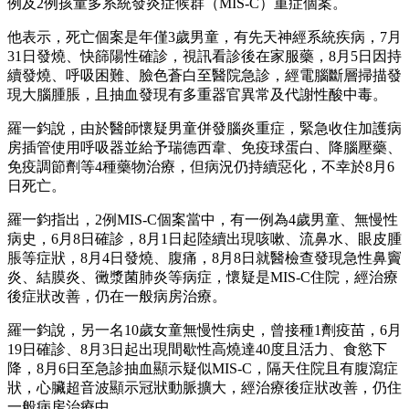
例及2例孩童多系統發炎症候群（MIS-C）重症個案。
他表示，死亡個案是年僅3歲男童，有先天神經系統疾病，7月
31日發燒、快篩陽性確診，視訊看診後在家服藥，8月5日因持
續發燒、呼吸困難、臉色蒼白至醫院急診，經電腦斷層掃描發
現大腦腫脹，且抽血發現有多重器官異常及代謝性酸中毒。
羅一鈞說，由於醫師懷疑男童併發腦炎重症，緊急收住加護病
房插管使用呼吸器並給予瑞德西韋、免疫球蛋白、降腦壓藥、
免疫調節劑等4種藥物治療，但病況仍持續惡化，不幸於8月6
日死亡。
羅一鈞指出，2例MIS-C個案當中，有一例為4歲男童、無慢性
病史，6月8日確診，8月1日起陸續出現咳嗽、流鼻水、眼皮腫
脹等症狀，8月4日發燒、腹痛，8月8日就醫檢查發現急性鼻竇
炎、結膜炎、黴漿菌肺炎等病症，懷疑是MIS-C住院，經治療
後症狀改善，仍在一般病房治療。
羅一鈞說，另一名10歲女童無慢性病史，曾接種1劑疫苗，6月
19日確診、8月3日起出現間歇性高燒達40度且活力、食慾下
降，8月6日至急診抽血顯示疑似MIS-C，隔天住院且有腹瀉症
狀，心臟超音波顯示冠狀動脈擴大，經治療後症狀改善，仍住
一般病房治療中。