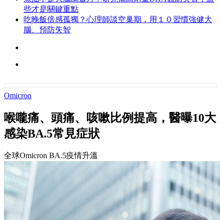
些才是關鍵重點
吃晚飯倍感孤獨？心理師談空巢期，用１０習慣強健大
腦、預防失智
Omicron
喉嚨痛、頭痛、咳嗽比例提高，醫曝10大
感染BA.5常見症狀
全球Omicron BA.5疫情升溫