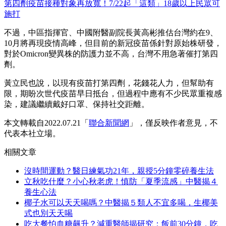
第四劑疫苗接種對象再放寬！7/22起「這類」18歲以上民眾可
施打
不過，中區指揮官、中國附醫副院長黃高彬推估台灣約在9、
10月將再現疫情高峰，但目前的新冠疫苗係針對原始株研發，
對於Omicron變異株的防護力並不高，台灣不用急著催打第四
劑。
黃立民也說，以現有疫苗打第四劑，花錢花人力，但幫助有
限，期盼次世代疫苗早日抵台，但過程中應有不少民眾重複感
染，建議繼續戴好口罩、保持社交距離。
本文轉載自2022.07.21「
聯合新聞網
」，僅反映作者意見，不
代表本社立場。
相關文章
沒時間運動？醫日練氣功21年，親授5分鐘零碎養生法
立秋吃什麼？小心秋老虎！慎防「夏季流感」中醫揭４
養生心法
椰子水可以天天喝嗎？中醫揭５類人不宜多喝，生椰美
式也別天天喝
吃大餐怕血糖飆升？減重醫師揭研究：飯前30分鐘，吃