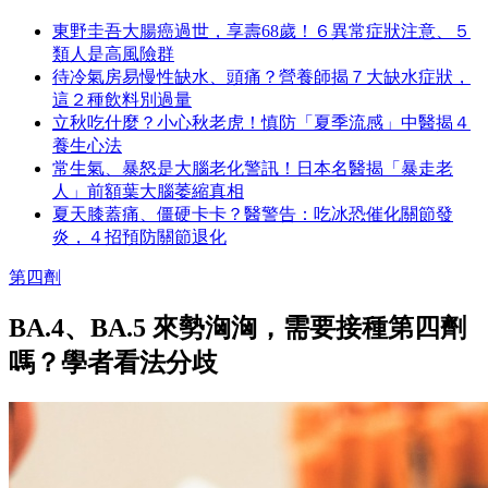
東野圭吾大腸癌過世，享壽68歲！６異常症狀注意、５
類人是高風險群
待冷氣房易慢性缺水、頭痛？營養師揭７大缺水症狀，
這２種飲料別過量
立秋吃什麼？小心秋老虎！慎防「夏季流感」中醫揭４
養生心法
常生氣、暴怒是大腦老化警訊！日本名醫揭「暴走老
人」前額葉大腦萎縮真相
夏天膝蓋痛、僵硬卡卡？醫警告：吃冰恐催化關節發
炎，４招預防關節退化
第四劑
BA.4、BA.5 來勢洶洶，需要接種第四劑
嗎？學者看法分歧