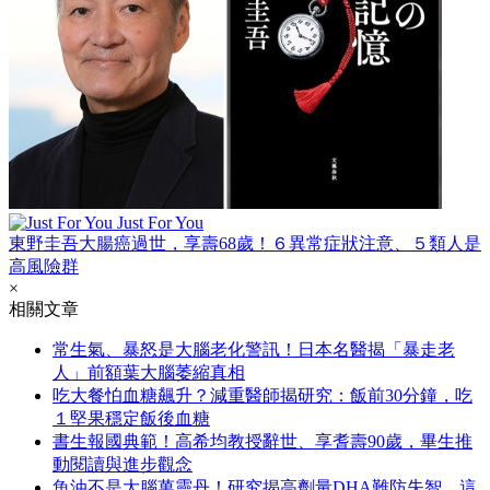
Just For You
東野圭吾大腸癌過世，享壽68歲！６異常症狀注意、５類人是
高風險群
×
相關文章
常生氣、暴怒是大腦老化警訊！日本名醫揭「暴走老
人」前額葉大腦萎縮真相
吃大餐怕血糖飆升？減重醫師揭研究：飯前30分鐘，吃
１堅果穩定飯後血糖
書生報國典範！高希均教授辭世、享耆壽90歲，畢生推
動閱讀與進步觀念
魚油不是大腦萬靈丹！研究揭高劑量DHA難防失智，這