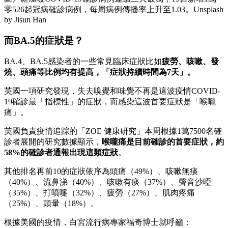
零526起冠病確診病例，每周病例傳播率上升至1.03。Unsplash
by Jisun Han
而BA.5的症狀是？
BA.4、BA.5感染者的一些常見臨床症狀比如
疲勞、咳嗽、發
燒、頭痛等比例均有提高，「症狀持續時間為7天」。
英國一項研究發現，失去嗅覺和味覺不再是這波疫情COVID-
19確診最「指標性」的症狀，而感染這波首要症狀是「喉嚨
痛」。
英國負責疫情追踪的「ZOE 健康研究」本周根據1萬7500名確
診者展開的研究數據顯示，
喉嚨痛是目前確診的首要症狀，約
58%的確診者通報出現這類症狀
。
其他排名再前10的症狀依序為頭痛（49%）、咳嗽無痰
（40%）、流鼻涕（40%）、咳嗽有痰（37%）、聲音沙啞
（35%）、打噴嚏（32%）、疲勞（27%）、肌肉疼痛
（25%）、頭暈（18%）。
根據美國的疫情，白宮流行病專家福奇博士就呼籲：