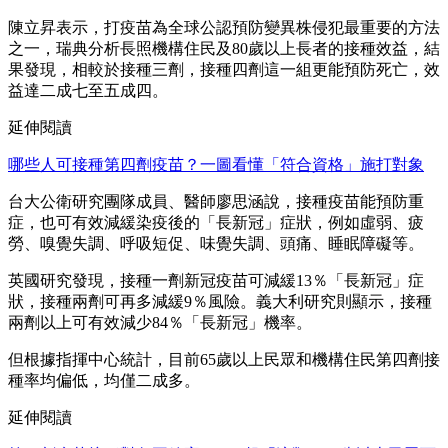
陳立昇表示，打疫苗為全球公認預防變異株侵犯最重要的方法
之一，瑞典分析長照機構住民及80歲以上長者的接種效益，結
果發現，相較於接種三劑，接種四劑這一組更能預防死亡，效
益達二成七至五成四。
延伸閱讀
哪些人可接種第四劑疫苗？一圖看懂「符合資格」施打對象
台大公衛研究團隊成員、醫師廖思涵說，接種疫苗能預防重
症，也可有效減緩染疫後的「長新冠」症狀，例如虛弱、疲
勞、嗅覺失調、呼吸短促、味覺失調、頭痛、睡眠障礙等。
英國研究發現，接種一劑新冠疫苗可減緩13％「長新冠」症
狀，接種兩劑可再多減緩9％風險。義大利研究則顯示，接種
兩劑以上可有效減少84％「長新冠」機率。
但根據指揮中心統計，目前65歲以上民眾和機構住民第四劑接
種率均偏低，均僅二成多。
延伸閱讀