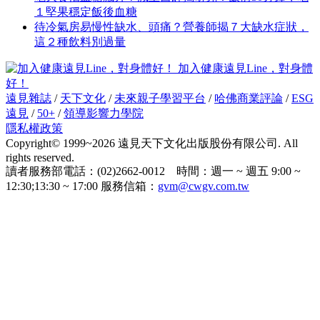
１堅果穩定飯後血糖
待冷氣房易慢性缺水、頭痛？營養師揭７大缺水症狀，
這２種飲料別過量
加入健康遠見Line，對身體
好！
遠見雜誌
/
天下文化
/
未來親子學習平台
/
哈佛商業評論
/
ESG
遠見
/
50+
/
領導影響力學院
隱私權政策
Copyright© 1999~2026 遠見天下文化出版股份有限公司. All
rights reserved.
讀者服務部電話：(02)2662-0012 時間：週一 ~ 週五 9:00 ~
12:30;13:30 ~ 17:00 服務信箱：
gvm@cwgv.com.tw