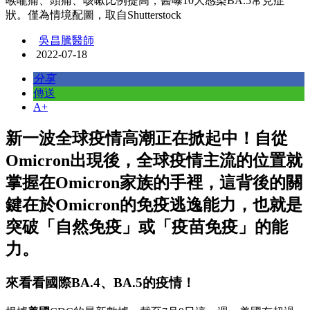
喉嚨痛、頭痛、咳嗽比例提高，醫曝10大感染BA.5常見症
狀。僅為情境配圖，取自Shutterstock
吳昌騰醫師
2022-07-18
分享
傳送
A+
新一波全球疫情高潮正在掀起中！自從
Omicron出現後，全球疫情主流的位置就
掌握在Omicron家族的手裡，這背後的關
鍵在於Omicron的免疫逃逸能力，也就是
突破「自然免疫」或「疫苗免疫」的能
力。
來看看國際BA.4、BA.5的疫情！