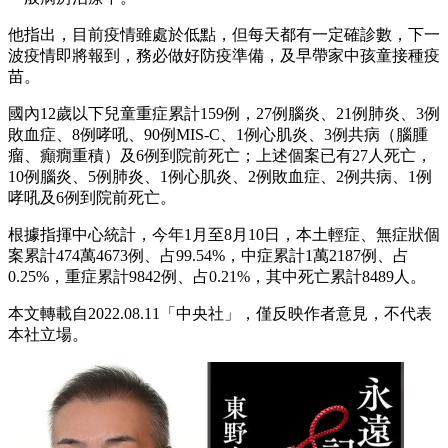
他指出，目前疫情雖處於低點，但每天都有一定確診數，下一
波疫情即將報到，務必做好防疫準備，及早帶家中孩童接種疫
苗。
國內12歲以下兒童重症累計159例，27例腦炎、21例肺炎、3例
敗血症、8例哮吼、90例MIS-C、1例心肌炎、3例共病（腦腫
瘤、癲癇重積）及6例到院前死亡；上述個案已有27人死亡，
10例腦炎、5例肺炎、1例心肌炎、2例敗血症、2例共病、1例
哮吼及6例到院前死亡。
根據指揮中心統計，今年1月至8月10日，本土輕症、無症狀個
案累計474萬4673例、占99.54%，中症累計1萬2187例、占
0.25%，重症累計9842例、占0.21%，其中死亡累計8489人。
本文轉載自2022.08.11「中央社」，僅反映作者意見，不代表
本社立場。