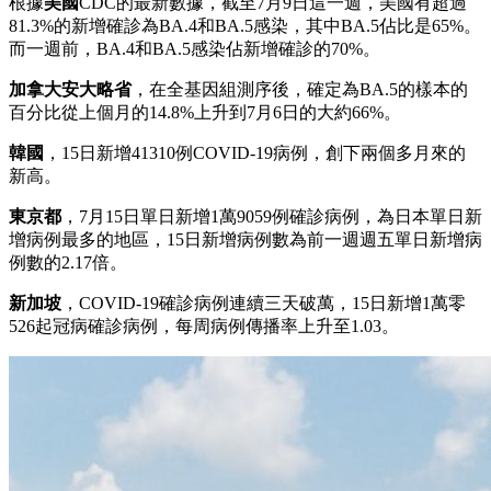
根據
美國
CDC的最新數據，截至7月9日這一週，美國有超過
81.3%的新增確診為BA.4和BA.5感染，其中BA.5佔比是65%。
而一週前，BA.4和BA.5感染佔新增確診的70%。
加拿大安大略省
，在全基因組測序後，確定為BA.5的樣本的
百分比從上個月的14.8%上升到7月6日的大約66%。
韓國
，15日新增41310例COVID-19病例，創下兩個多月來的
新高。
東京都
，7月15日單日新增1萬9059例確診病例，為日本單日新
增病例最多的地區，15日新增病例數為前一週週五單日新增病
例數的2.17倍。
新加坡
，COVID-19確診病例連續三天破萬，15日新增1萬零
526起冠病確診病例，每周病例傳播率上升至1.03。