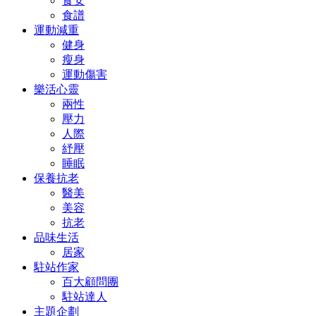
食安
食譜
運動減重
健身
瘦身
運動傷害
樂活心靈
兩性
壓力
人際
紓壓
睡眠
保養抗老
醫美
美容
抗老
品味生活
居家
駐站作家
百大顧問團
駐站達人
主題企劃