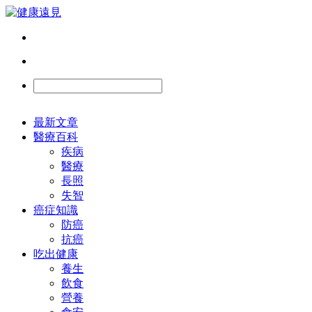
最新文章
醫療百科
疾病
醫療
長照
失智
癌症知識
防癌
抗癌
吃出健康
養生
飲食
營養