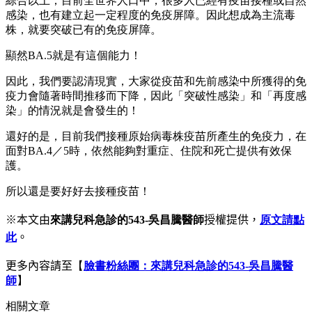
綜合以上；目前全世界人口中，很多人已經有疫苗接種或自然
感染，也有建立起一定程度的免疫屏障。因此想成為主流毒
株，就要突破已有的免疫屏障。
顯然BA.5就是有這個能力！
因此，我們要認清現實，大家從疫苗和先前感染中所獲得的免
疫力會隨著時間推移而下降，因此「突破性感染」和「再度感
染」的情況就是會發生的！
還好的是，目前我們接種原始病毒株疫苗所產生的免疫力，在
面對BA.4／5時，依然能夠對重症、住院和死亡提供有效保
護。
所以還是要好好去接種疫苗！
※本文由
來講兒科急診的543-吳昌騰醫師
授權提供，
原文請點
此
。
更多內容請至
【
臉書粉絲團：來講兒科急診的543-吳昌騰醫
師
】
相關文章