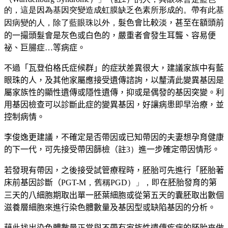
的，這是因為基因突變造成虹膜缺乏色素所形成的。帶有此基
因病變的人，除了藍眼珠以外，
髮色會比較淡，甚至在額頭前
的一撮頭髮會是灰色或白色的，嚴重者會發生耳聾、容易便
祕、巨腸症…等病症。
不過
「
瓦登伯格氏症候群
」
的症狀差異很大，建議家族中有藍
眼珠的人，及其他家屬應接受遺傳諮詢，以釐清此變異基因是
屬家族性的顯性遺傳或隱性遺傳，抑或是偶發的基因突變。利
用基因檢查可以診斷此症的變異基因，好讓病患即早治療，並
控制病情。
李俊逸
更建議，不確定是否帶因或已知帶因的夫妻想孕育健康
的下一代，可先接受帶因篩檢（註
3）
進一步確定帶因情形。
若發現有帶因，之後接受試管療程時，胚胎可先進行「胚胎著
床前基因診斷（
PGT-M，舊稱PGD）」，即
在胚胎發育的第
三天的八細胞期取出單一胚葉細胞或從第五天的囊胚取出數個
滋養層細胞來進行染色體數量及基因型或缺陷基因的分析。
藉此找出染色體數量正常與不帶有家族性遺傳疾病的胚胎來做