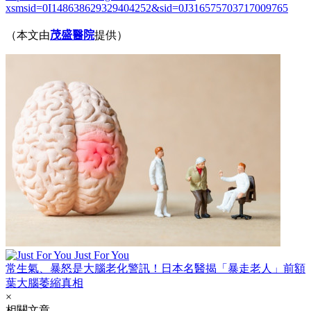
xsmsid=0I148638629329404252&sid=0J316575703717009765
（本文由
茂盛醫院
提供
）
Just For You
常生氣、暴怒是大腦老化警訊！日本名醫揭「暴走老人」前額
葉大腦萎縮真相
×
相關文章