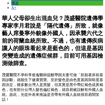
傳送
A+
華人父母卻生出混血兒？茂盛醫院遺傳學
專家李月君說是「隔代遺傳」所致，就像
藝人席曼寧外貌像外國人，因承襲六代之
前的荷蘭血統所致。不過，也有遺傳疾病
讓人的眼珠看起來是藍色的，但這是基因
突變造成的遺傳症候群，目前可用基因檢
測做篩查。
茂盛醫院
不孕科李俊逸醫師提醒帶因夫妻可做「胚胎著床前基
因診斷」就能生下健康寶寶。至於髮色是由色度基因與暗度基
因決定，雖多數台灣人是黑髮，但其實是黑中帶紅褐色或黃褐
色，也有部分台灣人髮色偏紅褐色，就容易被誤解有外國人血
統。故此，光從外表來推論是否帶有外國人血統很容易鬧笑
話！