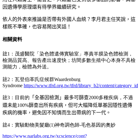
因遺傳學原理還有待學界繼續研究。
依人的外表來推論是否帶有外國人血統？
李月君
主任笑說，這
樣既不準確，也容易鬧出笑話！
相關資料
註
1：茂盛醫院「染色體遺傳實驗室」專責羊膜染色體檢測，
檢測品質高、報告產出速度快；坊間多數生殖中心本身不具檢
測能力，檢體為外送。
註
2：瓦登伯革氏症候群
Waardenburg
Syndrome
https://www.tfrd.org.tw/tfrd/library_b2/content/category_id
註
3：目前的
「
全基因檢測
」
最多可篩查
2000多種疾病，不過
還未能100%篩查出所有疾病，但可大幅降低單基因隱性遺傳
疾病的機率，避免因不知情而生出帶病的下一代。
註
4：實驗動物美髮廳(1)神奇調色師-毛色基因的奧妙
https://www.narlabs.org.tw/xcscience/cont?