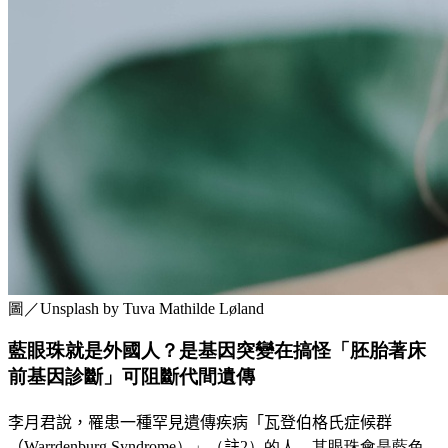
圖／Unsplash by Tuva Mathilde Løland
藍眼珠就是外國人？是基因突變在搞怪「胚胎著床
前基因診斷」可阻斷代間遺傳
李月君
說，罹患一種罕見遺傳疾病「瓦登伯格氏症候群
（
Warrdenburg Syndrome）」（
註
2）的人，其眼珠會是藍色