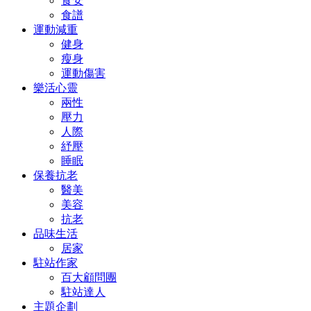
食安
食譜
運動減重
健身
瘦身
運動傷害
樂活心靈
兩性
壓力
人際
紓壓
睡眠
保養抗老
醫美
美容
抗老
品味生活
居家
駐站作家
百大顧問團
駐站達人
主題企劃