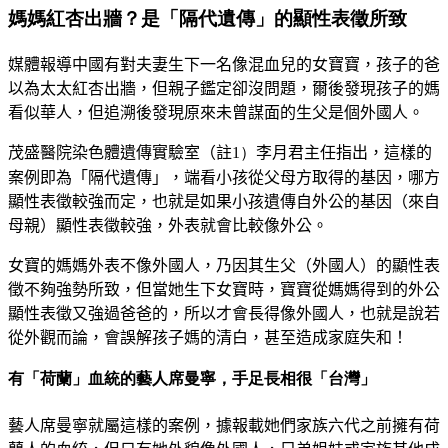
媽媽紅杏出牆？是「隔代遺傳」的顯性表徵所致
媒體報導
中國
有對夫妻生下一名像混血兒的女寶寶，孩子的爸
以為太太紅杏出牆，但親子鑑定卻沒問題，爾後發現孩子的媽
看似華人，但追溯後發現原來未曾謀面的生父是個外國人。
茂盛醫院
染色體遺傳實驗室（註
1）
李月君
主任指出，這樣的
案例即為「隔代遺傳」，端看小孩從父母方取得的基因，哪方
顯性表徵較強而定，也就是如果小孩遺傳自外公的基因（來自
母親）顯性表徵較強，外表就會比較像外公。
女寶的媽媽外表不像外國人，乃因其生父（外國人）的顯性表
徵不夠強勢所致，但當她生下女寶時，寶寶從媽媽得到的外公
顯性表徵又強過爸爸的，所以才會長得像外國人，也就是說若
從外觀而論，會誤解孩子媽的清白，甚至造成家庭失和！
有「荷蘭」血統的藝人席曼寧，手足長相很「台灣」
藝人
席曼寧
就屬這樣的案例，據報載她們家族六代之前擁有荷