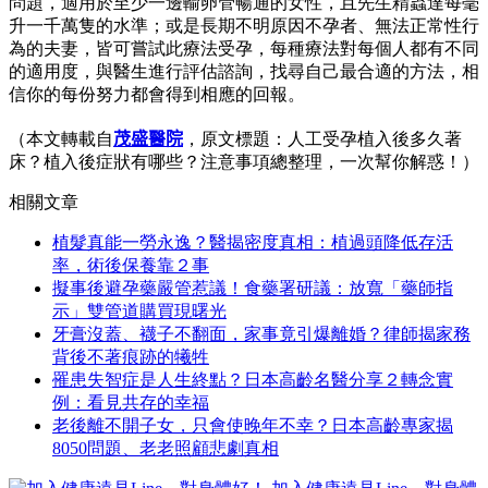
問題，適用於至少一邊輸卵管暢通的女性，且先生精蟲達每毫
升一千萬隻的水準；或是長期不明原因不孕者、無法正常性行
為的夫妻，皆可嘗試此療法受孕，每種療法對每個人都有不同
的適用度，與醫生進行評估諮詢，找尋自己最合適的方法，相
信你的每份努力都會得到相應的回報。
（本文轉載自
茂盛醫院
，原文標題：人工受孕植入後多久著
床？植入後症狀有哪些？注意事項總整理，一次幫你解惑！）
相關文章
植髮真能一勞永逸？醫揭密度真相：植過頭降低存活
率，術後保養靠２事
擬事後避孕藥嚴管惹議！食藥署研議：放寬「藥師指
示」雙管道購買現曙光
牙膏沒蓋、襪子不翻面，家事竟引爆離婚？律師揭家務
背後不著痕跡的犧牲
罹患失智症是人生終點？日本高齡名醫分享２轉念實
例：看見共存的幸福
老後離不開子女，只會使晚年不幸？日本高齡專家揭
8050問題、老老照顧悲劇真相