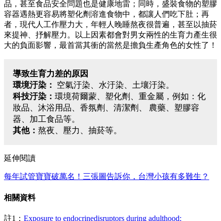
品，甚至食品安全問題也是健康地雷；同時，盛裝食物的塑膠
容器遇熱更容易將塑化劑溶進食物中，都讓人們吃下肚；再
者，現代人工作壓力大，年輕人晚睡熬夜很普遍，甚至以抽菸
來提神、抒解壓力。以上因素都會對男女兩性的生育力產生很
大的負面影響，最首當其衝的當然是擔負生產角色的女性了！
導致生育力差的原因
環境汙染：
空氣汙染、水汙染、土壤汙染。
科技
汙染
：
環境荷爾蒙、塑化劑、重金屬，例如：化
妝品、沐浴用品、香氛劑、清潔劑、 農藥、塑膠容
器、加工食品等。
其他：
熬夜、壓力、抽菸等。
延伸閱讀
每年試管寶寶破萬名！三張圖告訴你，台灣小孩有多難生？
相關資料
註1：
Exposure to endocrinedisruptors during adulthood: